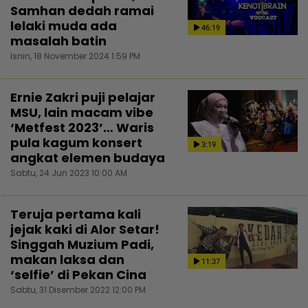
Samhan dedah ramai
lelaki muda ada
46:19
masalah batin
Isnin, 18 November 2024 1:59 PM
Ernie Zakri puji pelajar
MSU, lain macam vibe
‘Metfest 2023’… Waris
pula kagum konsert
3:19
angkat elemen budaya
Sabtu, 24 Jun 2023 10:00 AM
Teruja pertama kali
jejak kaki di Alor Setar!
Singgah Muzium Padi,
makan laksa dan
11:37
‘selfie’ di Pekan Cina
Sabtu, 31 Disember 2022 12:00 PM