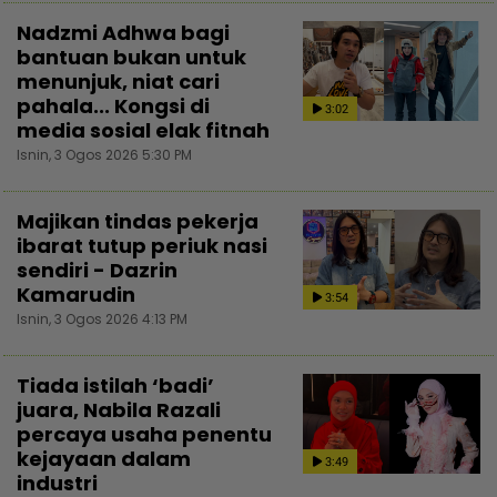
Nadzmi Adhwa bagi
bantuan bukan untuk
menunjuk, niat cari
pahala... Kongsi di
3:02
media sosial elak fitnah
Isnin, 3 Ogos 2026 5:30 PM
Majikan tindas pekerja
ibarat tutup periuk nasi
sendiri - Dazrin
Kamarudin
3:54
Isnin, 3 Ogos 2026 4:13 PM
Tiada istilah ‘badi’
juara, Nabila Razali
percaya usaha penentu
kejayaan dalam
3:49
industri