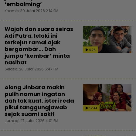
‘embalming’
Khamis, 30 Julai 2026 2:14 PM
Wajah dan suara seiras
Adi Putra, lelaki ini
terkejut ramai ajak
bergambar... Dah
4:26
jumpa ‘kembar’ minta
nasihat
Selasa, 28 Julai 2026 5:47 PM
Along Jinbara makin
pulih namun ingatan
dah tak kuat, isteri reda
pikul tanggungjawab
12:44
sejak suami sakit
Jumaat, 17 Julai 2026 4:01 PM