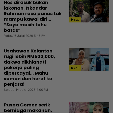
Hos dirasuk bukan
lakonan, Iskandar
Rahman rasa panas tak
mampu kawal diri...
6:20
“Saya masih tahu
batas”
Rabu, 15 Julai 2026 5:46 PM
Usahawan Kelantan
rugi lebih RM500,000,
dakwa dikhianati
pekerja paling
4:10
dipercayai... Mahu
saman dan heret ke
penjara!
Selasa, 14 Julai 2026 4:00 PM
Puspa Gomen serik
berniaga makanan,