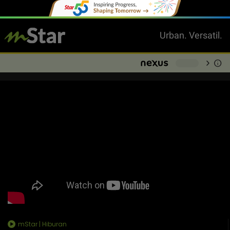
Urban. Versatil.
chevron_right
info
-
mStar | Hiburan