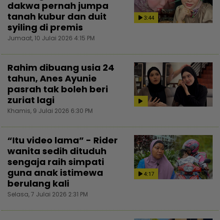
dakwa pernah jumpa
tanah kubur dan duit
3:44
syiling di premis
Jumaat, 10 Julai 2026 4:15 PM
Rahim dibuang usia 24
tahun, Anes Ayunie
pasrah tak boleh beri
zuriat lagi
Khamis, 9 Julai 2026 6:30 PM
“Itu video lama” - Rider
wanita sedih dituduh
sengaja raih simpati
guna anak istimewa
4:17
berulang kali
Selasa, 7 Julai 2026 2:31 PM