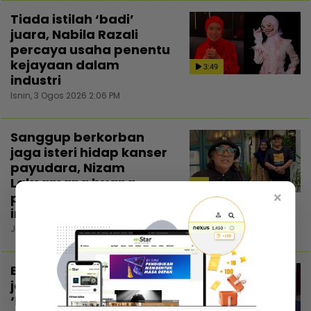
Tiada istilah ‘badi’
juara, Nabila Razali
percaya usaha penentu
kejayaan dalam
3:49
industri
Isnin, 3 Ogos 2026 2:06 PM
Sanggup berkorban
jaga isteri hidap kanser
payudara, Nizam
Laksamana buang
×
perasaan penat demi
insan tersayang
Jumaat, 31 Julai 2026 8:00 PM
Emma Sofea pernah
jadi mangsa buli, pilih
‘homeschool’ sebagai