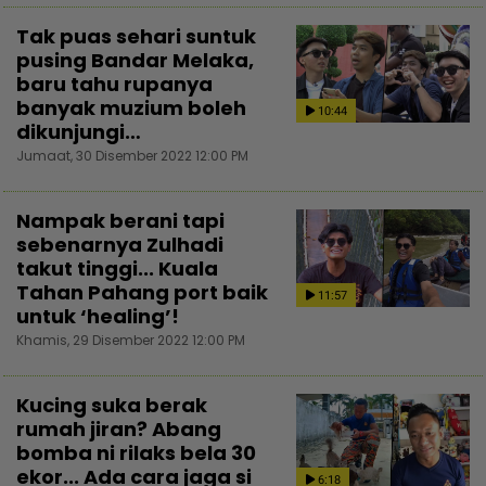
Tak puas sehari suntuk
pusing Bandar Melaka,
baru tahu rupanya
banyak muzium boleh
10:44
dikunjungi…
Jumaat, 30 Disember 2022 12:00 PM
Nampak berani tapi
sebenarnya Zulhadi
takut tinggi... Kuala
Tahan Pahang port baik
11:57
untuk ‘healing’!
Khamis, 29 Disember 2022 12:00 PM
Kucing suka berak
rumah jiran? Abang
bomba ni rilaks bela 30
ekor... Ada cara jaga si
6:18