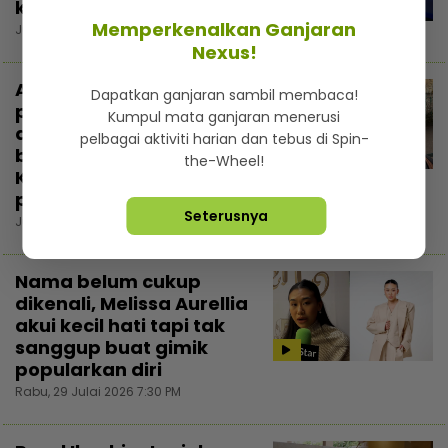
keputusan paling tepat
Memperkenalkan Ganjaran
Jumaat, 31 Julai 2026 5:00 PM
Nexus!
Ammar Ahyan kongsi
Dapatkan ganjaran sambil membaca!
perancangan selepas
Kumpul mata ganjaran menerusi
asasi, mahu sambung
pelbagai aktiviti harian dan tebus di Spin-
belajar di luar negara...
the-Wheel!
3:00
Kalau boleh sampai
peringkat ‘master’
Seterusnya
Jumaat, 31 Julai 2026 3:22 PM
Nama belum cukup
dikenali, Melissa Aurellia
akui kecil hati tapi tak
sanggup buat gimik
popularkan diri
Rabu, 29 Julai 2026 7:30 PM