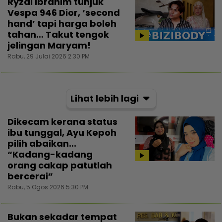
Ryzal Ibrahim tunjuk
Vespa 946 Dior, ‘second
hand’ tapi harga boleh
tahan… Takut tengok
jelingan Maryam!
Rabu, 29 Julai 2026 2:30 PM
Lihat lebih lagi
Dikecam kerana status
ibu tunggal, Ayu Kepoh
pilih abaikan...
“Kadang-kadang
orang cakap patutlah
bercerai”
Rabu, 5 Ogos 2026 5:30 PM
Bukan sekadar tempat