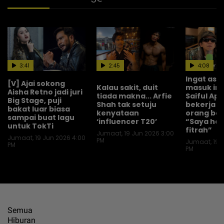
3:41
2:45
4:08
Ingat asal
[V] Ajai sokong
Kalau sakit, duit
masuk ind
Aisha Retno jadi juri
tiada makna... Arfie
Saiful Ap
Big Stage, puji
Shah tak setuju
bekerja 
bakat luar biasa
kenyataan
orang bah
sampai buat lagu
‘influencer T20’
“Saya ho
untuk TokTi
fitrah”
Jumaat, 19 Jun 2026 3:00
Jumaat, 19 Jun 2026 4:00
PM
Jumaat, 19 J
PM
PM
Semua
Hiburan