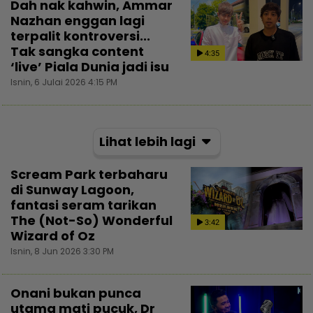
Dah nak kahwin, Ammar
Nazhan enggan lagi
terpalit kontroversi...
Tak sangka content
4:35
‘live’ Piala Dunia jadi isu
Isnin, 6 Julai 2026 4:15 PM
Lihat lebih lagi
Scream Park terbaharu
di Sunway Lagoon,
fantasi seram tarikan
The (Not-So) Wonderful
3:42
Wizard of Oz
Isnin, 8 Jun 2026 3:30 PM
Onani bukan punca
utama mati pucuk, Dr