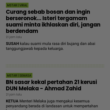
MSTAR | VIRAL
Curang sebab bosan dan ingin
berseronok... Isteri tergamam
suami minta ikhlaskan diri, jangan
berdendam
21 jam lalu
SUSAH
kalau suami mula rasa diri bujang dan abai
tanggungjawab kepada keluarga.
MSTAR | SEMASA
BN sasar kekal pertahan 21 kerusi
DUN Melaka - Ahmad Zahid
21 jam lalu
KETUA
Menteri Melaka juga mengakui kesemua
penyandang berada di landasan untuk mempertahan