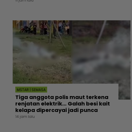
11 jam lalu
MSTAR | SEMASA
Tiga anggota polis maut terkena
renjatan elektrik… Galah besi kait
kelapa dipercayai jadi punca
14 jam lalu