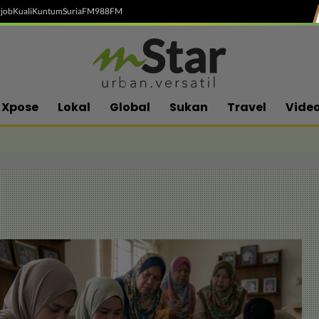
job
Kuali
Kuntum
SuriaFM
988FM
Xpose
Lokal
Global
Sukan
Travel
Vide