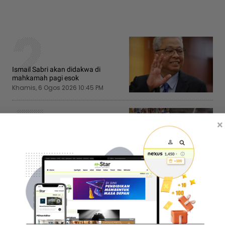
2
Ismail Sabri akan didakwa di
mahkamah pagi esok
Khamis, 6 Ogos 2026 10:45 PM
5
×
Tiga anggota polis maut terkena
renjatan elektrik… Galah besi kait
kelapa dipercayai jadi punca
Khamis, 6 Ogos 2026 8:30 PM