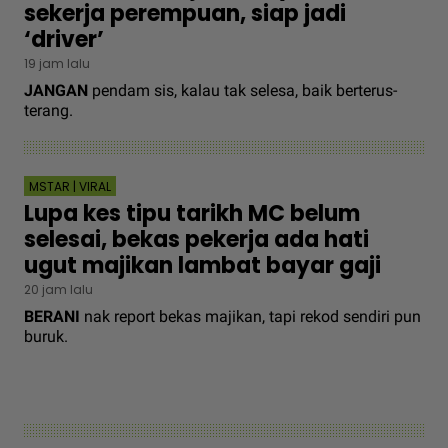
sekerja perempuan, siap jadi
‘driver’
19 jam lalu
JANGAN
pendam sis, kalau tak selesa, baik berterus-
terang.
MSTAR | VIRAL
Lupa kes tipu tarikh MC belum
selesai, bekas pekerja ada hati
ugut majikan lambat bayar gaji
20 jam lalu
BERANI
nak report bekas majikan, tapi rekod sendiri pun
buruk.