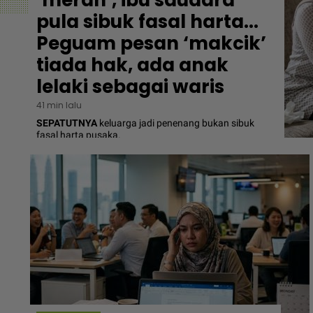
pula sibuk fasal harta...
Peguam pesan ‘makcik’
tiada hak, ada anak
lelaki sebagai waris
41 min lalu
SEPATUTNYA
keluarga jadi penenang bukan sibuk
fasal harta pusaka.