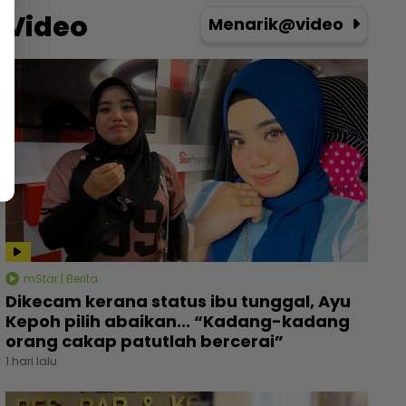
Video
Menarik@video
mStar | Berita
Dikecam kerana status ibu tunggal, Ayu
Kepoh pilih abaikan... “Kadang-kadang
orang cakap patutlah bercerai”
1 hari lalu