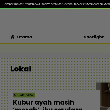
ePaper
TheStar
Events
R.AGE
StarProperty
StarCherish
StarCarsifu
StarSearch
myStar
Utama
Spotlight
Lokal
MSTAR | VIRAL
Kubur ayah masih
‘merah’, ibu saudara