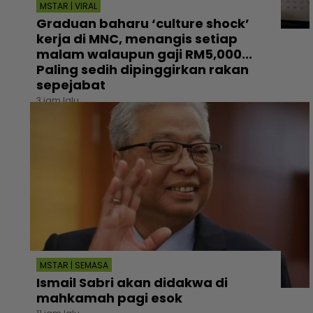
MSTAR | VIRAL
Graduan baharu ‘culture shock’
kerja di MNC, menangis setiap
malam walaupun gaji RM5,000...
Paling sedih dipinggirkan rakan
sepejabat
3 jam lalu
MSTAR | SEMASA
Ismail Sabri akan didakwa di
mahkamah pagi esok