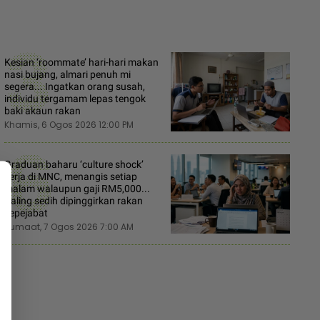
3
Kesian ‘roommate’ hari-hari makan
nasi bujang, almari penuh mi
segera... Ingatkan orang susah,
individu tergamam lepas tengok
baki akaun rakan
Khamis, 6 Ogos 2026 12:00 PM
6
Graduan baharu ‘culture shock’
kerja di MNC, menangis setiap
malam walaupun gaji RM5,000...
Paling sedih dipinggirkan rakan
sepejabat
Jumaat, 7 Ogos 2026 7:00 AM