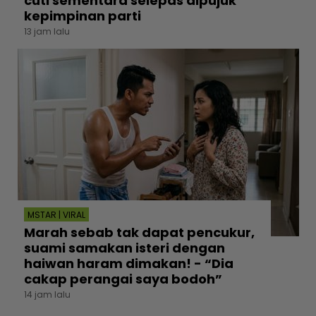
cuti sementara selepas dipujuk
kepimpinan parti
13 jam lalu
MSTAR | VIRAL
Marah sebab tak dapat pencukur,
suami samakan isteri dengan
haiwan haram dimakan! - “Dia
cakap perangai saya bodoh”
14 jam lalu