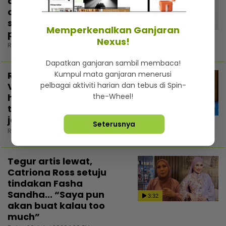
dikenali, Melissa Aurellia
akui kecil hati tapi tak
sanggup buat gimik
Memperkenalkan Ganjaran
popularkan diri
Nexus!
Rabu, 29 Julai 2026 7:30 PM
Dapatkan ganjaran sambil membaca!
Kumpul mata ganjaran menerusi
Ryzal Ibrahim tunjuk
pelbagai aktiviti harian dan tebus di Spin-
Vespa 946 Dior, ‘second
the-Wheel!
hand’ tapi harga boleh
tahan… Takut tengok
jelingan Maryam!
Seterusnya
Rabu, 29 Julai 2026 2:30 PM
Tegur artis lewat,
Catriona Ross setuju
tindakan Fasha
Sandha... “Saya pun
3:32
akan buat kalau too
much”