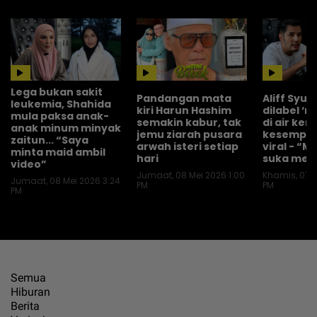
Lega bukan sakit
Pandangan mata
Aliff Syu
leukemia, Shahida
kiri Harun Hashim
dilabel ‘
mula paksa anak-
semakin kabur, tak
di air ker
anak minum minyak
jemu ziarah pusara
kesempat
zaitun... “Saya
arwah isteri setiap
viral - “
minta maid ambil
hari
suka men
video”
Jumaat, 08 Mei 2026 1:00
Khamis, 07 M
Jumaat, 08 Mei 2026 3:24
PM
PM
PM
Semua
Hiburan
Berita