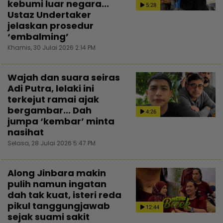
kebumi luar negara...
5:28
Ustaz Undertaker
jelaskan prosedur
‘embalming’
Khamis, 30 Julai 2026 2:14 PM
Wajah dan suara seiras
Adi Putra, lelaki ini
terkejut ramai ajak
bergambar... Dah
4:26
jumpa ‘kembar’ minta
nasihat
Selasa, 28 Julai 2026 5:47 PM
Along Jinbara makin
pulih namun ingatan
dah tak kuat, isteri reda
pikul tanggungjawab
12:44
sejak suami sakit