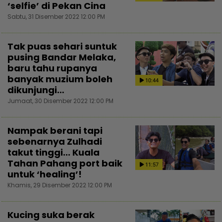
‘selfie’ di Pekan Cina
Sabtu, 31 Disember 2022 12:00 PM
Tak puas sehari suntuk
pusing Bandar Melaka,
baru tahu rupanya
banyak muzium boleh
10:44
dikunjungi…
Jumaat, 30 Disember 2022 12:00 PM
Nampak berani tapi
sebenarnya Zulhadi
takut tinggi... Kuala
Tahan Pahang port baik
11:57
untuk ‘healing’!
Khamis, 29 Disember 2022 12:00 PM
Kucing suka berak