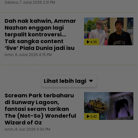
Selasa, 7 Julai 2026 2:31 PM
Dah nak kahwin, Ammar
Nazhan enggan lagi
terpalit kontroversi...
Tak sangka content
4:35
‘live’ Piala Dunia jadi isu
Isnin, 6 Julai 2026 4:15 PM
Lihat lebih lagi
Scream Park terbaharu
di Sunway Lagoon,
fantasi seram tarikan
The (Not-So) Wonderful
3:42
Wizard of Oz
Isnin, 8 Jun 2026 3:30 PM