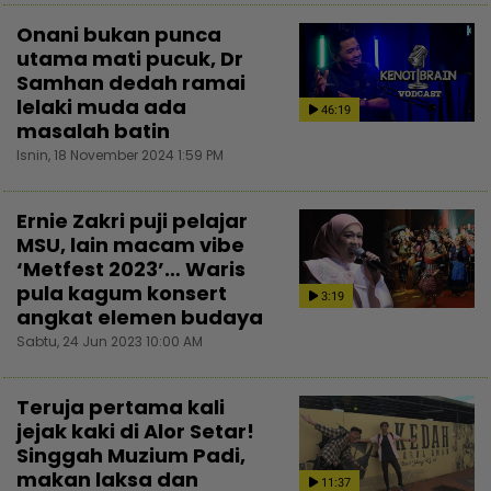
Onani bukan punca
utama mati pucuk, Dr
Samhan dedah ramai
lelaki muda ada
46:19
masalah batin
Isnin, 18 November 2024 1:59 PM
Ernie Zakri puji pelajar
MSU, lain macam vibe
‘Metfest 2023’… Waris
pula kagum konsert
3:19
angkat elemen budaya
Sabtu, 24 Jun 2023 10:00 AM
Teruja pertama kali
jejak kaki di Alor Setar!
Singgah Muzium Padi,
makan laksa dan
11:37