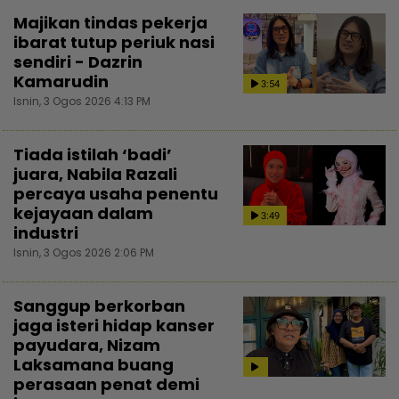
Majikan tindas pekerja
ibarat tutup periuk nasi
sendiri - Dazrin
Kamarudin
3:54
Isnin, 3 Ogos 2026 4:13 PM
Tiada istilah ‘badi’
juara, Nabila Razali
percaya usaha penentu
kejayaan dalam
3:49
industri
Isnin, 3 Ogos 2026 2:06 PM
Sanggup berkorban
jaga isteri hidap kanser
payudara, Nizam
Laksamana buang
perasaan penat demi