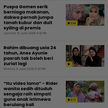
Puspa Gomen serik
berniaga makanan,
dakwa pernah jumpa
tanah kubur dan duit
3:44
syiling di premis
Jumaat, 10 Julai 2026 4:15 PM
Rahim dibuang usia 24
tahun, Anes Ayunie
pasrah tak boleh beri
zuriat lagi
Khamis, 9 Julai 2026 6:30 PM
“Itu video lama” - Rider
wanita sedih dituduh
sengaja raih simpati
guna anak istimewa
4:17
berulang kali