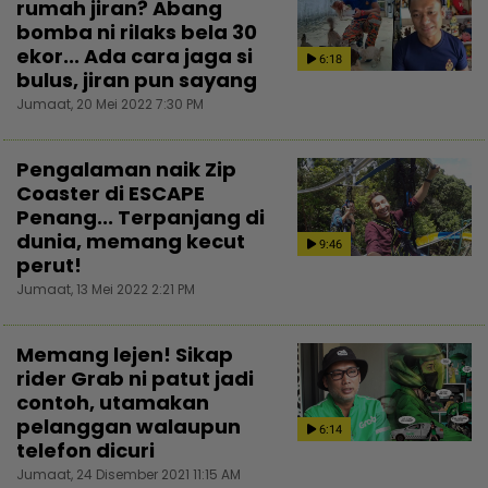
rumah jiran? Abang
bomba ni rilaks bela 30
ekor... Ada cara jaga si
6:18
bulus, jiran pun sayang
Jumaat, 20 Mei 2022 7:30 PM
Pengalaman naik Zip
Coaster di ESCAPE
Penang... Terpanjang di
dunia, memang kecut
9:46
perut!
Jumaat, 13 Mei 2022 2:21 PM
Memang lejen! Sikap
rider Grab ni patut jadi
contoh, utamakan
pelanggan walaupun
6:14
telefon dicuri
Jumaat, 24 Disember 2021 11:15 AM