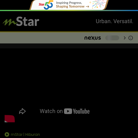
Urban. Versatil.
chevron_right
info
-
mStar | Hiburan