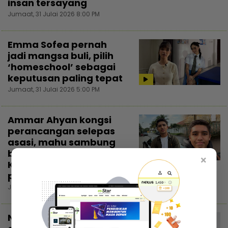
insan tersayang
Jumaat, 31 Julai 2026 8:00 PM
Emma Sofea pernah
jadi mangsa buli, pilih
‘homeschool’ sebagai
keputusan paling tepat
Jumaat, 31 Julai 2026 5:00 PM
Ammar Ahyan kongsi
perancangan selepas
asasi, mahu sambung
belajar di luar negara...
3:00
×
Kalau boleh sampai
peringkat ‘master’
Jumaat, 31 Julai 2026 3:22 PM
Nama belum cukup