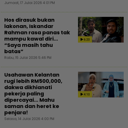
Jumaat, 17 Julai 2026 4:01 PM
Hos dirasuk bukan
lakonan, Iskandar
Rahman rasa panas tak
mampu kawal diri...
6:20
“Saya masih tahu
batas”
Rabu, 15 Julai 2026 5:46 PM
Usahawan Kelantan
rugi lebih RM500,000,
dakwa dikhianati
pekerja paling
4:10
dipercayai... Mahu
saman dan heret ke
penjara!
Selasa, 14 Julai 2026 4:00 PM