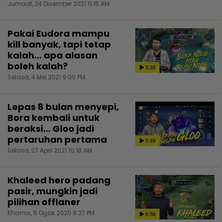
Jumaat, 24 Disember 2021 11:15 AM
Pakai Eudora mampu
kill banyak, tapi tetap
kalah... apa alasan
boleh kalah?
5:38
Selasa, 4 Mei 2021 9:00 PM
Lepas 8 bulan menyepi,
Bora kembali untuk
beraksi... Gloo jadi
pertaruhan pertama
5:49
Selasa, 27 April 2021 10:18 AM
Khaleed hero padang
pasir, mungkin jadi
pilihan offlaner
Khamis, 6 Ogos 2020 8:27 PM
8:58