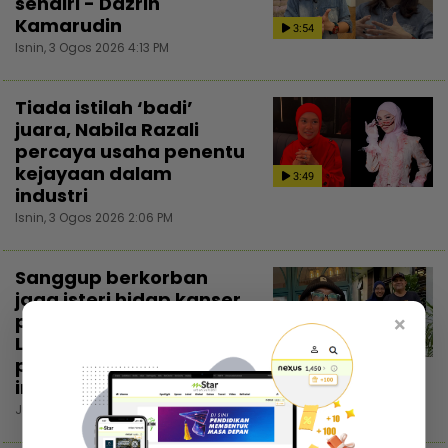
sendiri - Dazrin
Kamarudin
3:54
Isnin, 3 Ogos 2026 4:13 PM
Tiada istilah ‘badi’
juara, Nabila Razali
percaya usaha penentu
kejayaan dalam
3:49
industri
Isnin, 3 Ogos 2026 2:06 PM
Sanggup berkorban
jaga isteri hidap kanser
payudara, Nizam
×
Laksamana buang
perasaan penat demi
insan tersayang
Jumaat, 31 Julai 2026 8:00 PM