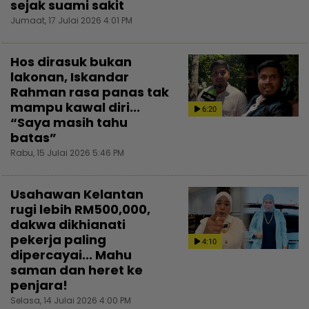
sejak suami sakit
Jumaat, 17 Julai 2026 4:01 PM
Hos dirasuk bukan
lakonan, Iskandar
Rahman rasa panas tak
mampu kawal diri...
6:20
“Saya masih tahu
batas”
Rabu, 15 Julai 2026 5:46 PM
Usahawan Kelantan
rugi lebih RM500,000,
dakwa dikhianati
pekerja paling
4:10
dipercayai... Mahu
saman dan heret ke
penjara!
Selasa, 14 Julai 2026 4:00 PM