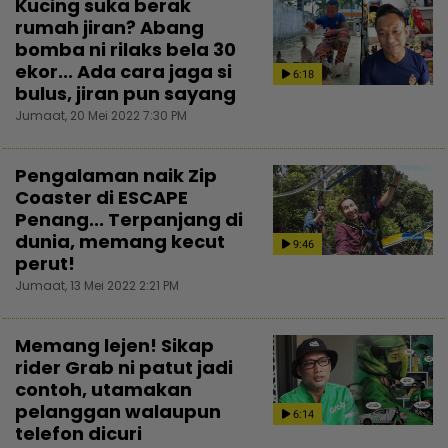
Kucing suka berak
rumah jiran? Abang
bomba ni rilaks bela 30
ekor... Ada cara jaga si
6:18
bulus, jiran pun sayang
Jumaat, 20 Mei 2022 7:30 PM
Pengalaman naik Zip
Coaster di ESCAPE
Penang... Terpanjang di
dunia, memang kecut
9:46
perut!
Jumaat, 13 Mei 2022 2:21 PM
Memang lejen! Sikap
rider Grab ni patut jadi
contoh, utamakan
pelanggan walaupun
6:14
telefon dicuri