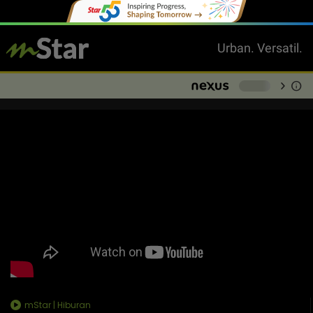
Urban. Versatil.
chevron_right
info
-
mStar | Hiburan