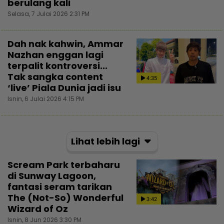
berulang kali
Selasa, 7 Julai 2026 2:31 PM
Dah nak kahwin, Ammar
Nazhan enggan lagi
terpalit kontroversi...
Tak sangka content
4:35
‘live’ Piala Dunia jadi isu
Isnin, 6 Julai 2026 4:15 PM
Lihat lebih lagi
Scream Park terbaharu
di Sunway Lagoon,
fantasi seram tarikan
The (Not-So) Wonderful
3:42
Wizard of Oz
Isnin, 8 Jun 2026 3:30 PM