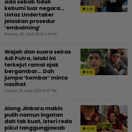
ada sebab tidak
kebumi luar negara...
5:28
Ustaz Undertaker
jelaskan prosedur
‘embalming’
Khamis, 30 Julai 2026 2:14 PM
Wajah dan suara seiras
Adi Putra, lelaki ini
terkejut ramai ajak
bergambar... Dah
4:26
jumpa ‘kembar’ minta
nasihat
Selasa, 28 Julai 2026 5:47 PM
Along Jinbara makin
pulih namun ingatan
dah tak kuat, isteri reda
pikul tanggungjawab
12:44