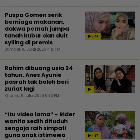
Puspa Gomen serik
berniaga makanan,
dakwa pernah jumpa
tanah kubur dan duit
3:44
syiling di premis
Jumaat, 10 Julai 2026 4:15 PM
Rahim dibuang usia 24
tahun, Anes Ayunie
pasrah tak boleh beri
zuriat lagi
Khamis, 9 Julai 2026 6:30 PM
“Itu video lama” - Rider
wanita sedih dituduh
sengaja raih simpati
guna anak istimewa
4:17