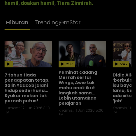
hamil
,
doakan hamil
,
Tiara Zinnirah.
Hiburan
Trending@mStar
2:37
5:45
Peminat cadang
7 tahun tiada
Didie Alia
Merrah sertai
pendapatan tetap,
‘berbuih’
Wings, Awie tak
Salih Yaacob jalani
isu bayara
mahu anak ikut
hidup sederhana...
lama, ke
langkah sama...
Syukur makan tak
ada sikap 
Lebih utamakan
pernah putus!
‘job’
pelajaran
Jumaat, 12 Jun 2026 3:13
Khamis, 11 J
Khamis, 11 Jun 2026 5:30
PM
PM
PM