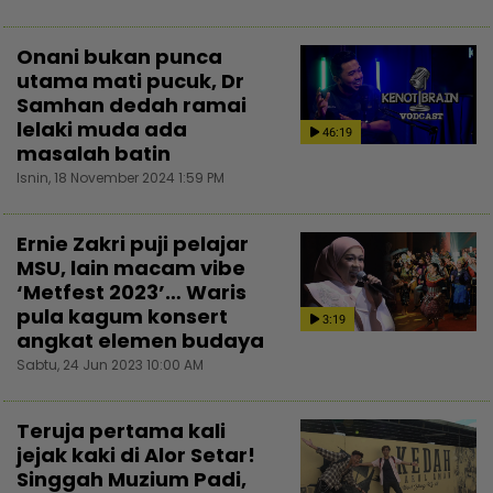
Onani bukan punca
utama mati pucuk, Dr
Samhan dedah ramai
lelaki muda ada
46:19
masalah batin
Isnin, 18 November 2024 1:59 PM
Ernie Zakri puji pelajar
MSU, lain macam vibe
‘Metfest 2023’… Waris
pula kagum konsert
3:19
angkat elemen budaya
Sabtu, 24 Jun 2023 10:00 AM
Teruja pertama kali
jejak kaki di Alor Setar!
Singgah Muzium Padi,