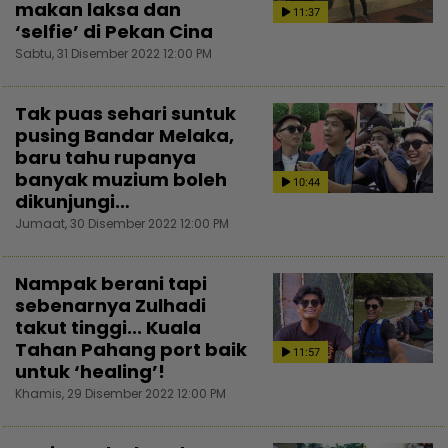
makan laksa dan
11:37
‘selfie’ di Pekan Cina
Sabtu, 31 Disember 2022 12:00 PM
Tak puas sehari suntuk
pusing Bandar Melaka,
baru tahu rupanya
banyak muzium boleh
10:44
dikunjungi…
Jumaat, 30 Disember 2022 12:00 PM
Nampak berani tapi
sebenarnya Zulhadi
takut tinggi... Kuala
Tahan Pahang port baik
11:57
untuk ‘healing’!
Khamis, 29 Disember 2022 12:00 PM