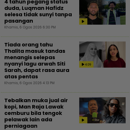
4 tahun pegang status
duda, Luqman Hafidz
selesa tidak sunyi tanpa
pasangan
Khamis, 6 Ogos 2026 6:30 PM
Tiada orang tahu
Thalita masuk tandas
menangis selepas
nyanyi lagu arwah Siti
4:09
Sarah, dapat rasa aura
atas pentas
Khamis, 6 Ogos 2026 4:13 PM
Tebalkan muka jual air
kopi, Man Raja Lawak
cemburu bila tengok
pelawak lain ada
perniagaan