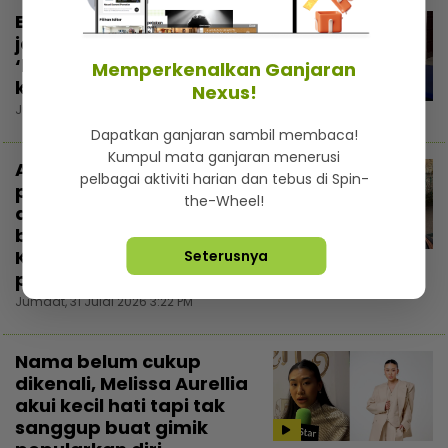
Emma Sofea pernah
jadi mangsa buli, pilih
‘homeschool’ sebagai
Memperkenalkan Ganjaran
keputusan paling tepat
Nexus!
Jumaat, 31 Julai 2026 5:00 PM
Dapatkan ganjaran sambil membaca!
Kumpul mata ganjaran menerusi
Ammar Ahyan kongsi
pelbagai aktiviti harian dan tebus di Spin-
perancangan selepas
the-Wheel!
asasi, mahu sambung
belajar di luar negara...
3:00
Kalau boleh sampai
Seterusnya
peringkat ‘master’
Jumaat, 31 Julai 2026 3:22 PM
Nama belum cukup
dikenali, Melissa Aurellia
akui kecil hati tapi tak
sanggup buat gimik