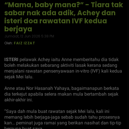
“Mama, baby mana?” - Tiara tak
sabar nak ada adik, Achey dan
isteri doa rawatan IVF kedua
berjaya
Jumaat, 12 Jun 2026 5:38 PM
Oleh:
FAIZ IZZAT
ISTERI
pelawak Achey iaitu Anne memberitahu dia tidak
boleh melakukan sebarang aktiviti lasak kerana sedang
menjalani rawatan pensenyawaan in-vitro (IVF) kali kedua
sejak Mei lalu.
Anne atau Nor Hasanah Yahaya, bagaimanapun berkata
dia terkejut apabila selera makan mula bertambah sejak
akhir-akhir ini.
“Saya dah mula buat rawatan sejak Mei lalu, kali ini
memang lebih berjaga-jaga sebab sudah tahu prosesnya
kan… peminat juga ramai yang berikan nasihat dan tip-tip
berguna buat saya.