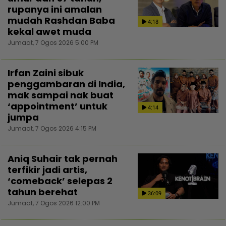
rupanya ini amalan
mudah Rashdan Baba
4:18
kekal awet muda
Jumaat, 7 Ogos 2026 5:00 PM
Irfan Zaini sibuk
penggambaran di India,
mak sampai nak buat
‘appointment’ untuk
4:14
jumpa
Jumaat, 7 Ogos 2026 4:15 PM
Aniq Suhair tak pernah
terfikir jadi artis,
‘comeback’ selepas 2
tahun berehat
36:09
Jumaat, 7 Ogos 2026 12:00 PM