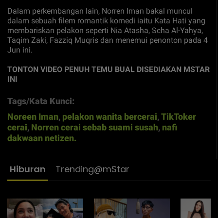
Dalam perkembangan lain, Norren Iman bakal muncul
dalam sebuah filem romantik komedi iaitu Kata Hati yang
membariskan pelakon seperti Nia Atasha, Scha Al-Yahya,
Taqim Zaki, Fazziq Muqris dan menemui penonton pada 4
Jun ini.
TONTON VIDEO PENUH TEMU BUAL DISEDIAKAN MSTAR
INI
Tags/Kata Kunci:
Noreen Iman
,
pelakon wanita bercerai
,
TikToker
cerai
,
Norren cerai sebab suami susah
,
nafi
dakwaan netizen.
Hiburan
Trending@mStar