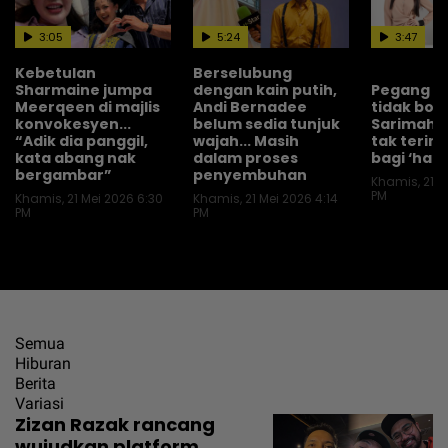
3:05
5:24
3:47
Kebetulan
Berselubung
Sharmaine jumpa
dengan kain putih,
Pegang pr
Meerqeen di majlis
Andi Bernadee
tidak bole
konvokesyen...
belum sedia tunjuk
Sarimah I
“Adik dia panggil,
wajah... Masih
tak terim
kata abang nak
dalam proses
bagi ‘hadi
bergambar”
penyembuhan
Khamis, 21 M
PM
Khamis, 21 Mei 2026 6:30
Khamis, 21 Mei 2026 4:14
PM
PM
Semua
Hiburan
Berita
Variasi
Zizan Razak rancang
wujudkan platform