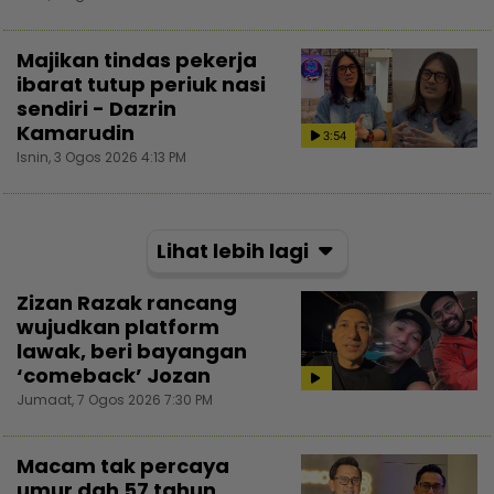
Majikan tindas pekerja
ibarat tutup periuk nasi
sendiri - Dazrin
Kamarudin
3:54
Isnin, 3 Ogos 2026 4:13 PM
Lihat lebih lagi
Zizan Razak rancang
wujudkan platform
lawak, beri bayangan
‘comeback’ Jozan
Jumaat, 7 Ogos 2026 7:30 PM
Macam tak percaya
umur dah 57 tahun,