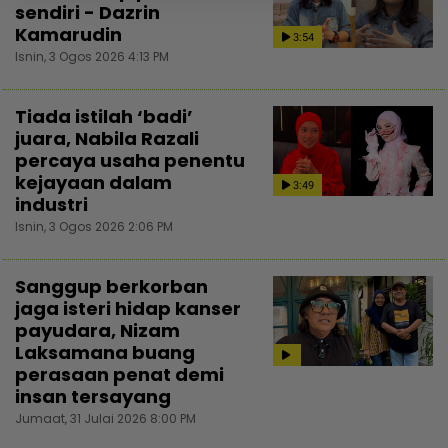
sendiri - Dazrin
Kamarudin
3:54
Isnin, 3 Ogos 2026 4:13 PM
Tiada istilah ‘badi’
juara, Nabila Razali
percaya usaha penentu
kejayaan dalam
3:49
industri
Isnin, 3 Ogos 2026 2:06 PM
Sanggup berkorban
jaga isteri hidap kanser
payudara, Nizam
Laksamana buang
perasaan penat demi
insan tersayang
Jumaat, 31 Julai 2026 8:00 PM