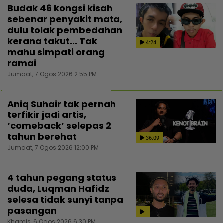
Budak 46 kongsi kisah
sebenar penyakit mata,
dulu tolak pembedahan
kerana takut... Tak
4:24
mahu simpati orang
ramai
Jumaat, 7 Ogos 2026 2:55 PM
Aniq Suhair tak pernah
terfikir jadi artis,
‘comeback’ selepas 2
tahun berehat
36:09
Jumaat, 7 Ogos 2026 12:00 PM
4 tahun pegang status
duda, Luqman Hafidz
selesa tidak sunyi tanpa
pasangan
Khamis, 6 Ogos 2026 6:30 PM