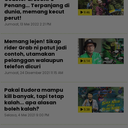
Penang... Terpanjang di
dunia, memang kecut
9:46
perut!
Jumaat, 13 Mei 2022 2:21 PM
Memang lejen! Sikap
rider Grab ni patut jadi
contoh, utamakan
pelanggan walaupun
6:14
telefon dicuri
Jumaat, 24 Disember 2021 11:15 AM
Pakai Eudora mampu
kill banyak, tapi tetap
kalah... apa alasan
boleh kalah?
5:38
Selasa, 4 Mei 2021 9:00 PM