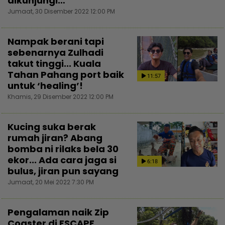
dikunjungi…
Jumaat, 30 Disember 2022 12:00 PM
Nampak berani tapi
sebenarnya Zulhadi
takut tinggi... Kuala
Tahan Pahang port baik
11:57
untuk ‘healing’!
Khamis, 29 Disember 2022 12:00 PM
Kucing suka berak
rumah jiran? Abang
bomba ni rilaks bela 30
ekor... Ada cara jaga si
6:18
bulus, jiran pun sayang
Jumaat, 20 Mei 2022 7:30 PM
Pengalaman naik Zip
Coaster di ESCAPE