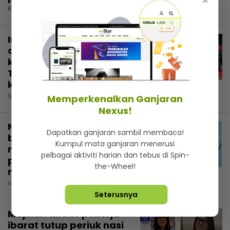
×
Rabu, 5 Ogos 2026 7:30 PM
Intan Serah memilih
calon suami, cari lelaki
kaya dan kacak...
Trauma pengalaman
kahwin rakan
Selasa, 4 Ogos 2026 7:30 PM
Memperkenalkan Ganjaran
Nexus!
Nadzmi Adhwa bagi
Dapatkan ganjaran sambil membaca!
bantuan bukan untuk
Kumpul mata ganjaran menerusi
menunjuk, niat cari
pelbagai aktiviti harian dan tebus di Spin-
pahala... Kongsi di
3:02
the-Wheel!
media sosial elak fitnah
Isnin, 3 Ogos 2026 5:30 PM
Seterusnya
Majikan tindas pekerja
ibarat tutup periuk nasi