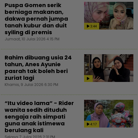
Puspa Gomen serik
berniaga makanan,
dakwa pernah jumpa
tanah kubur dan duit
3:44
syiling di premis
Jumaat, 10 Julai 2026 4:15 PM
Rahim dibuang usia 24
tahun, Anes Ayunie
pasrah tak boleh beri
zuriat lagi
Khamis, 9 Julai 2026 6:30 PM
“Itu video lama” - Rider
wanita sedih dituduh
sengaja raih simpati
guna anak istimewa
4:17
berulang kali
Selasa, 7 Julai 2026 2:31 PM