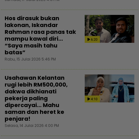
Hos dirasuk bukan
lakonan, Iskandar
Rahman rasa panas tak
mampu kawal diri...
6:20
“Saya masih tahu
batas”
Rabu, 15 Julai 2026 5:46 PM
Usahawan Kelantan
rugi lebih RM500,000,
dakwa dikhianati
pekerja paling
4:10
dipercayai... Mahu
saman dan heret ke
penjara!
Selasa, 14 Julai 2026 4:00 PM