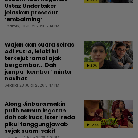
Ustaz Undertaker
jelaskan prosedur
‘embalming’
Khamis, 30 Julai 2026 2:14 PM
Wajah dan suara seiras
Adi Putra, lelaki ini
terkejut ramai ajak
bergambar... Dah
4:26
jumpa ‘kembar’ minta
nasihat
Selasa, 28 Julai 2026 5:47 PM
Along Jinbara makin
pulih namun ingatan
dah tak kuat, isteri reda
pikul tanggungjawab
12:44
sejak suami sakit
Jumaat, 17 Julai 2026 4:01 PM