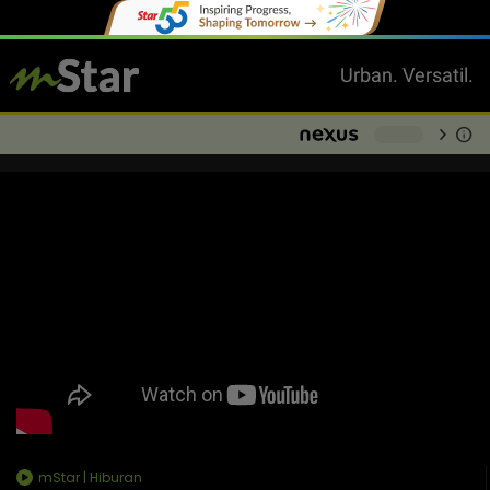
Urban. Versatil.
chevron_right
info
-
mStar | Hiburan