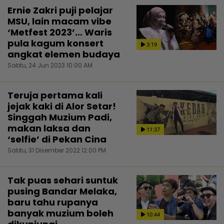
Ernie Zakri puji pelajar
MSU, lain macam vibe
‘Metfest 2023’… Waris
pula kagum konsert
3:19
angkat elemen budaya
Sabtu, 24 Jun 2023 10:00 AM
Teruja pertama kali
jejak kaki di Alor Setar!
Singgah Muzium Padi,
makan laksa dan
11:37
‘selfie’ di Pekan Cina
Sabtu, 31 Disember 2022 12:00 PM
Tak puas sehari suntuk
pusing Bandar Melaka,
baru tahu rupanya
banyak muzium boleh
10:44