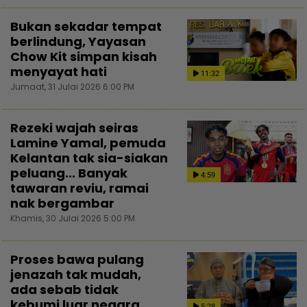
Bukan sekadar tempat
berlindung, Yayasan
Chow Kit simpan kisah
menyayat hati
11:32
Jumaat, 31 Julai 2026 6:00 PM
Rezeki wajah seiras
Lamine Yamal, pemuda
Kelantan tak sia-siakan
peluang... Banyak
4:59
tawaran reviu, ramai
nak bergambar
Khamis, 30 Julai 2026 5:00 PM
Proses bawa pulang
jenazah tak mudah,
ada sebab tidak
kebumi luar negara...
5:28