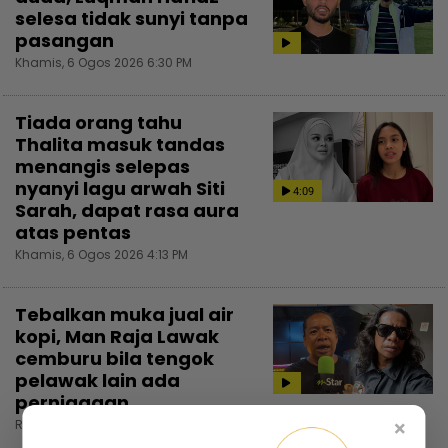
selesa tidak sunyi tanpa
pasangan
Khamis, 6 Ogos 2026 6:30 PM
Tiada orang tahu
Thalita masuk tandas
menangis selepas
nyanyi lagu arwah Siti
4:09
Sarah, dapat rasa aura
atas pentas
Khamis, 6 Ogos 2026 4:13 PM
Tebalkan muka jual air
kopi, Man Raja Lawak
cemburu bila tengok
pelawak lain ada
perniagaan
×
Rabu, 5 Ogos 2026 7:30 PM