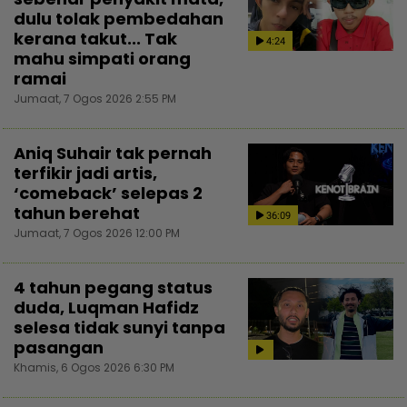
dulu tolak pembedahan
kerana takut... Tak
4:24
mahu simpati orang
ramai
Jumaat, 7 Ogos 2026 2:55 PM
Aniq Suhair tak pernah
terfikir jadi artis,
‘comeback’ selepas 2
tahun berehat
36:09
Jumaat, 7 Ogos 2026 12:00 PM
4 tahun pegang status
duda, Luqman Hafidz
selesa tidak sunyi tanpa
pasangan
Khamis, 6 Ogos 2026 6:30 PM