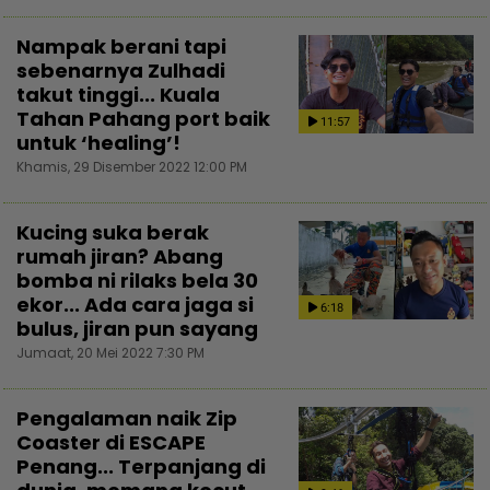
Nampak berani tapi
sebenarnya Zulhadi
takut tinggi... Kuala
Tahan Pahang port baik
11:57
untuk ‘healing’!
Khamis, 29 Disember 2022 12:00 PM
Kucing suka berak
rumah jiran? Abang
bomba ni rilaks bela 30
ekor... Ada cara jaga si
6:18
bulus, jiran pun sayang
Jumaat, 20 Mei 2022 7:30 PM
Pengalaman naik Zip
Coaster di ESCAPE
Penang... Terpanjang di