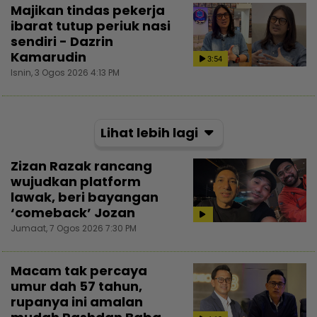
Majikan tindas pekerja
ibarat tutup periuk nasi
sendiri - Dazrin
Kamarudin
3:54
Isnin, 3 Ogos 2026 4:13 PM
Lihat lebih lagi
Zizan Razak rancang
wujudkan platform
lawak, beri bayangan
‘comeback’ Jozan
Jumaat, 7 Ogos 2026 7:30 PM
Macam tak percaya
umur dah 57 tahun,
rupanya ini amalan