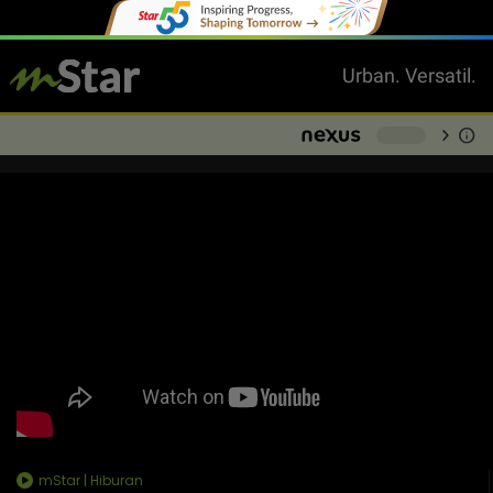
Urban. Versatil.
chevron_right
info
-
mStar | Hiburan