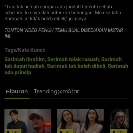
“Tapi tak pernah sampai ada jumlah tertentu sebab
sebelum itu saya dah putuskan hubungan. Mereka tahu
Sarimah ini tidak boleh dibeli,” jelasnya.
TONTON VIDEO PENUH TEMU BUAL DISEDIAKAN MSTAR
INI
Tags/Kata Kunci:
Sarimah Ibrahim
,
Sarimah tolak rasuah
,
Sarimah
tak dapat hadiah
,
Sarimah tak boleh dibeli
,
Sarimah
ada prinsip
Hiburan
Trending@mStar
2:43
1:40
3:08