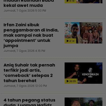
mudah Rashdan Baba
4:18
kekal awet muda
Jumaat, 7 Ogos 2026 5:00 PM
Irfan Zaini sibuk
penggambaran di India,
mak sampai nak buat
‘appointment’ untuk
4:14
jumpa
Jumaat, 7 Ogos 2026 4:15 PM
Aniq Suhair tak pernah
terfikir jadi artis,
‘comeback’ selepas 2
tahun berehat
36:09
Jumaat, 7 Ogos 2026 12:00 PM
4 tahun pegang status
duda, Luqman Hafidz