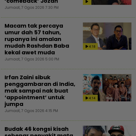
‘comeback’ Jozan
Jumaat, 7 Ogos 2026 7:30 PM
Macam tak percaya
umur dah 57 tahun,
rupanya ini amalan
mudah Rashdan Baba
4:18
kekal awet muda
Jumaat, 7 Ogos 2026 5:00 PM
Irfan Zaini sibuk
penggambaran di India,
mak sampai nak buat
‘appointment’ untuk
4:14
jumpa
Jumaat, 7 Ogos 2026 4:15 PM
Budak 46 kongsi kisah
sebenar penyakit mata,