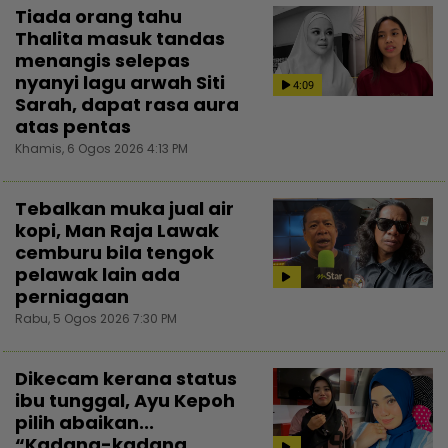
Tiada orang tahu
Thalita masuk tandas
menangis selepas
nyanyi lagu arwah Siti
4:09
Sarah, dapat rasa aura
atas pentas
Khamis, 6 Ogos 2026 4:13 PM
Tebalkan muka jual air
kopi, Man Raja Lawak
cemburu bila tengok
pelawak lain ada
perniagaan
Rabu, 5 Ogos 2026 7:30 PM
Dikecam kerana status
ibu tunggal, Ayu Kepoh
pilih abaikan...
“Kadang-kadang