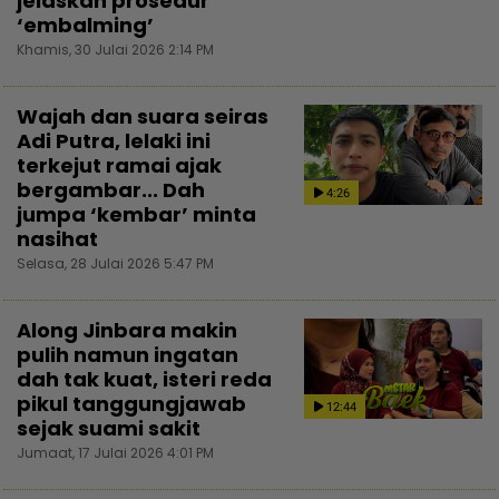
jelaskan prosedur
‘embalming’
Khamis, 30 Julai 2026 2:14 PM
Wajah dan suara seiras
Adi Putra, lelaki ini
terkejut ramai ajak
bergambar... Dah
4:26
jumpa ‘kembar’ minta
nasihat
Selasa, 28 Julai 2026 5:47 PM
Along Jinbara makin
pulih namun ingatan
dah tak kuat, isteri reda
pikul tanggungjawab
12:44
sejak suami sakit
Jumaat, 17 Julai 2026 4:01 PM