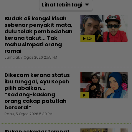
Lihat lebih lagi
Budak 46 kongsi kisah
sebenar penyakit mata,
dulu tolak pembedahan
kerana takut... Tak
4:24
mahu simpati orang
ramai
Jumaat, 7 Ogos 2026 2:55 PM
Dikecam kerana status
ibu tunggal, Ayu Kepoh
pilih abaikan...
“Kadang-kadang
orang cakap patutlah
bercerai”
Rabu, 5 Ogos 2026 5:30 PM
Bukan sekadar tempat