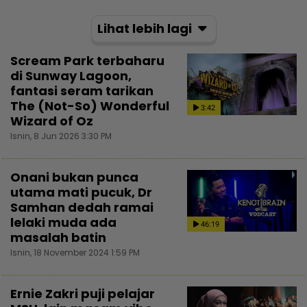
Lihat lebih lagi
Scream Park terbaharu
di Sunway Lagoon,
fantasi seram tarikan
The (Not-So) Wonderful
3:42
Wizard of Oz
Isnin, 8 Jun 2026 3:30 PM
Onani bukan punca
utama mati pucuk, Dr
Samhan dedah ramai
lelaki muda ada
46:19
masalah batin
Isnin, 18 November 2024 1:59 PM
Ernie Zakri puji pelajar