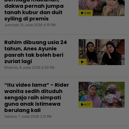
dakwa pernah jumpa
tanah kubur dan duit
3:44
syiling di premis
Jumaat, 10 Julai 2026 4:15 PM
Rahim dibuang usia 24
tahun, Anes Ayunie
pasrah tak boleh beri
zuriat lagi
Khamis, 9 Julai 2026 6:30 PM
“Itu video lama” - Rider
wanita sedih dituduh
sengaja raih simpati
guna anak istimewa
4:17
berulang kali
Selasa, 7 Julai 2026 2:31 PM