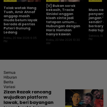
[V] Bukan sorok
Tolak watak Hang
kekasih, Tracie
Muss nasi
Tuah, Amir Ahnaf
Sinidol enggan
penyanyi
anggap masih
kisah cinta jadi
jangan ‘s
muda belum layak
tatapan umum…
sendiri’ 
berada di pentas
Hubungan dengan
berkarya,
Puteri Gunung
Hariz Hamdan
hala tuju 
Ledang
hanya kawan
Selasa, 19 M
Rabu, 20 Mei 2026 6:05
PM
Rabu, 20 Mei 2026 10:30
PM
AM
Semua
Hiburan
Berita
Variasi
Zizan Razak rancang
wujudkan platform
lawak, beri bayangan