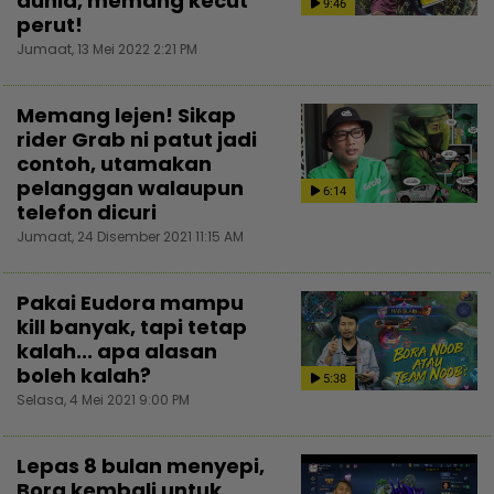
dunia, memang kecut
9:46
perut!
Jumaat, 13 Mei 2022 2:21 PM
Memang lejen! Sikap
rider Grab ni patut jadi
contoh, utamakan
pelanggan walaupun
6:14
telefon dicuri
Jumaat, 24 Disember 2021 11:15 AM
Pakai Eudora mampu
kill banyak, tapi tetap
kalah... apa alasan
boleh kalah?
5:38
Selasa, 4 Mei 2021 9:00 PM
Lepas 8 bulan menyepi,
Bora kembali untuk