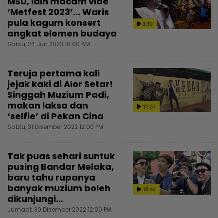
MSU, lain macam vibe
‘Metfest 2023’… Waris
pula kagum konsert
3:19
angkat elemen budaya
Sabtu, 24 Jun 2023 10:00 AM
Teruja pertama kali
jejak kaki di Alor Setar!
Singgah Muzium Padi,
makan laksa dan
11:37
‘selfie’ di Pekan Cina
Sabtu, 31 Disember 2022 12:00 PM
Tak puas sehari suntuk
pusing Bandar Melaka,
baru tahu rupanya
banyak muzium boleh
10:44
dikunjungi…
Jumaat, 30 Disember 2022 12:00 PM