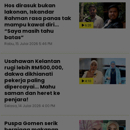
Hos dirasuk bukan
lakonan, Iskandar
Rahman rasa panas tak
mampu kawal diri...
6:20
“Saya masih tahu
batas”
Rabu, 15 Julai 2026 5:46 PM
Usahawan Kelantan
rugi lebih RM500,000,
dakwa dikhianati
pekerja paling
4:10
dipercayai... Mahu
saman dan heret ke
penjara!
Selasa, 14 Julai 2026 4:00 PM
Puspa Gomen serik
berniaga makanan,