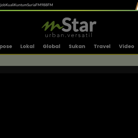
job
Kuali
Kuntum
SuriaFM
988FM
pose
Lokal
Global
Sukan
Travel
Video