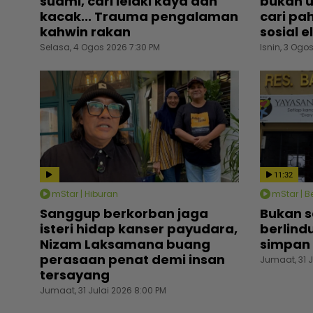
suami, cari lelaki kaya dan
bukan u
kacak... Trauma pengalaman
cari pah
kahwin rakan
sosial e
Selasa, 4 Ogos 2026 7:30 PM
Isnin, 3 Ogo
11:32
mStar | Hiburan
mStar | Be
Sanggup berkorban jaga
Bukan 
isteri hidap kanser payudara,
berlind
Nizam Laksamana buang
simpan 
perasaan penat demi insan
Jumaat, 31 J
tersayang
Jumaat, 31 Julai 2026 8:00 PM