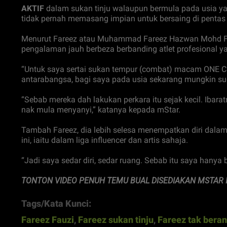
AKTIF
dalam sukan tinju walaupun bermula pada usia yan
tidak pernah memasang impian untuk bersaing di pentas 
Menurut Fareez atau Muhammad Fareez Hazwan Mohd Fauz
pengalaman jauh berbeza berbanding atlet profesional yan
“Untuk saya sertai sukan tempur (combat) macam ONE C
antarabangsa, bagi saya pada usia sekarang mungkin su
“Sebab mereka dah lakukan perkara itu sejak kecil. Iba
nak mula menyanyi,” katanya kepada mStar.
Tambah Fareez, dia lebih selesa menempatkan diri dalam 
ini, iaitu dalam liga influencer dan artis sahaja.
“Jadi saya sedar diri, sedar ruang. Sebab itu saya hanya b
TONTON VIDEO PENUH TEMU BUAL DISEDIAKAN MSTAR I
Tags/Kata Kunci:
Fareez Fauzi
,
Fareez sukan tinju
,
Fareez tak beran