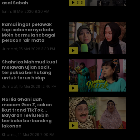
asal Sabah
3:13
Isnin, 18 Mei 2026 8:30 AM
Ramai ingat pelawak
tapi sebenarnya Ieda
Moin bermula sebagai
pelakon ‘air mata’
Jumaat, 15 Mei 2026 3:30 PM
Shahriza Mahmud kuat
melawan ujian sakit,
terpaksa berhutang
untuk terus hidup
Jumaat, 15 Mei 2026 12:46 PM
Norlia Ghani dah
macam Gen Z, sakan
ikut trend TikTok...
Bayaran reviu lebih
berbaloi berbanding
lakonan
Khamis, 14 Mei 2026 7:00 PM