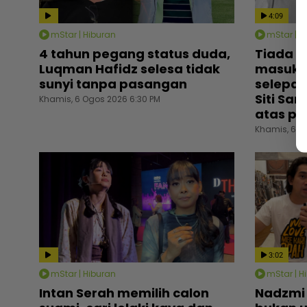
4:09
mStar | Hiburan
mStar | H
4 tahun pegang status duda,
Tiada o
Luqman Hafidz selesa tidak
masuk 
sunyi tanpa pasangan
selepas
Siti Sa
Khamis, 6 Ogos 2026 6:30 PM
atas pe
Khamis, 6 O
3:02
mStar | Hiburan
mStar | H
Intan Serah memilih calon
Nadzmi