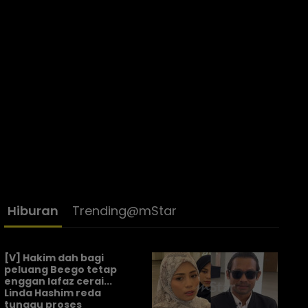
Hiburan
Trending@mStar
[V] Hakim dah bagi
peluang Beego tetap
enggan lafaz cerai...
Linda Hashim reda
tunggu proses