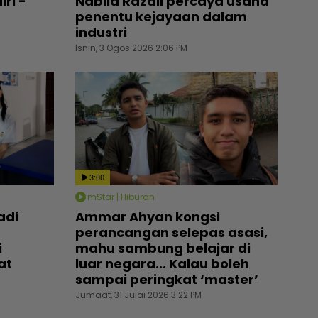
iri -
Nabila Razali percaya usaha
penentu kejayaan dalam
industri
Isnin, 3 Ogos 2026 2:06 PM
3:00
mStar | Hiburan
adi
Ammar Ahyan kongsi
perancangan selepas asasi,
i
mahu sambung belajar di
at
luar negara... Kalau boleh
sampai peringkat ‘master’
Jumaat, 31 Julai 2026 3:22 PM