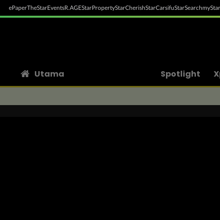
ePaper
TheStar
Events
R.AGE
StarProperty
StarCherish
StarCarsifu
StarSearch
myStar
Utama
Spotlight
X