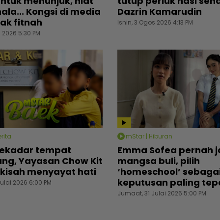
ntuk menunjuk, niat
tutup periuk nasi send
ala... Kongsi di media
Dazrin Kamarudin
lak fitnah
Isnin, 3 Ogos 2026 4:13 PM
s 2026 5:30 PM
rita
mStar | Hiburan
sekadar tempat
Emma Sofea pernah j
ung, Yayasan Chow Kit
mangsa buli, pilih
kisah menyayat hati
‘homeschool’ sebaga
keputusan paling tep
ulai 2026 6:00 PM
Jumaat, 31 Julai 2026 5:00 PM