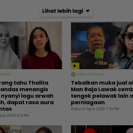
Lihat lebih lagi
iburan
mStar | Hiburan
rang tahu Thalita
Tebalkan muka jual ai
tandas menangis
Man Raja Lawak cemb
 nyanyi lagu arwah
tengok pelawak lain 
rah, dapat rasa aura
perniagaan
ntas
Rabu, 5 Ogos 2026 7:30 PM
gos 2026 4:13 PM