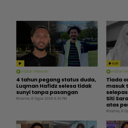
4:09
mStar | Hiburan
mStar | H
4 tahun pegang status duda,
Tiada o
Luqman Hafidz selesa tidak
masuk 
sunyi tanpa pasangan
selepas
Siti Sa
Khamis, 6 Ogos 2026 6:30 PM
atas pe
Khamis, 6 O