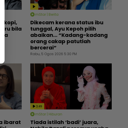
mStar | Berita
r kopi,
Dikecam kerana status ibu
uru bila
tunggal, Ayu Kepoh pilih
ada
abaikan... “Kadang-kadang
orang cakap patutlah
bercerai”
Rabu, 5 Ogos 2026 5:30 PM
3:49
mStar | Hiburan
a ibarat
Tiada istilah ‘badi’ juara,