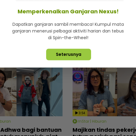
Memperkenalkan Ganjaran Nexus!
iburan
mStar | Hiburan
rang tahu Thalita
Tebalkan muka jual ai
Dapatkan ganjaran sambil membaca! Kumpul mata
tandas menangis
Man Raja Lawak cemb
ganjaran menerusi pelbagai aktiviti harian dan tebus
 nyanyi lagu arwah
tengok pelawak lain 
di Spin-the-Wheel!
rah, dapat rasa aura
perniagaan
ntas
Rabu, 5 Ogos 2026 7:30 PM
Seterusnya
gos 2026 4:13 PM
3:54
iburan
mStar | Hiburan
 Adhwa bagi bantuan
Majikan tindas pekerj