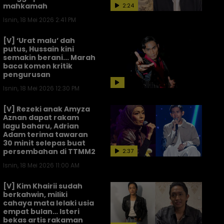
mahkamah
2:24
Isnin, 18 Mei 2026 2:41 PM
[V] ‘Urat malu’ dah
putus, Hussain kini
semakin berani... Marah
baca komen kritik
pengurusan
Isnin, 18 Mei 2026 12:30 PM
[V] Rezeki anak Amyza
Aznan dapat rakam
lagu baharu, Adrian
Adam terima tawaran
30 minit selepas buat
persembahan di TTMM2
2:37
Isnin, 18 Mei 2026 11:00 AM
[V] Kim Khairii sudah
berkahwin, miliki
cahaya mata lelaki usia
empat bulan… Isteri
bekas artis rakaman