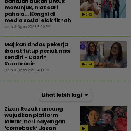
bantuan bukan untuk
menunjuk, niat cari
pahala... Kongsi di
3:02
media sosial elak fitnah
Isnin, 3 Ogos 2026 5:30 PM
Majikan tindas pekerja
ibarat tutup periuk nasi
sendiri - Dazrin
Kamarudin
3:54
Isnin, 3 Ogos 2026 4:13 PM
Lihat lebih lagi
Zizan Razak rancang
wujudkan platform
lawak, beri bayangan
‘comeback’ Jozan