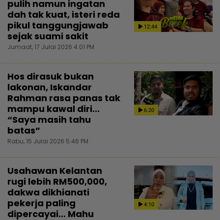
pulih namun ingatan
dah tak kuat, isteri reda
pikul tanggungjawab
12:44
sejak suami sakit
Jumaat, 17 Julai 2026 4:01 PM
Hos dirasuk bukan
lakonan, Iskandar
Rahman rasa panas tak
mampu kawal diri...
6:20
“Saya masih tahu
batas”
Rabu, 15 Julai 2026 5:46 PM
Usahawan Kelantan
rugi lebih RM500,000,
dakwa dikhianati
pekerja paling
4:10
dipercayai... Mahu