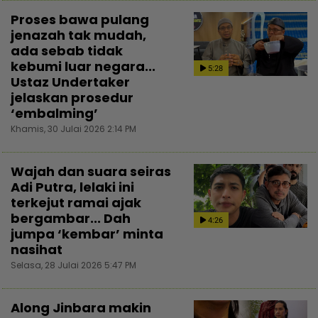
Proses bawa pulang
jenazah tak mudah,
ada sebab tidak
kebumi luar negara...
5:28
Ustaz Undertaker
jelaskan prosedur
‘embalming’
Khamis, 30 Julai 2026 2:14 PM
Wajah dan suara seiras
Adi Putra, lelaki ini
terkejut ramai ajak
bergambar... Dah
4:26
jumpa ‘kembar’ minta
nasihat
Selasa, 28 Julai 2026 5:47 PM
Along Jinbara makin