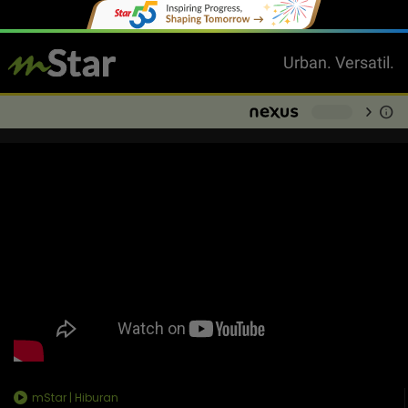
Urban. Versatil.
chevron_right
info
-
mStar | Hiburan