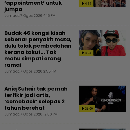
‘appointment’ untuk
4:14
jumpa
Jumaat, 7 Ogos 2026 4:15 PM
Budak 46 kongsi kisah
sebenar penyakit mata,
dulu tolak pembedahan
kerana takut... Tak
4:24
mahu simpati orang
ramai
Jumaat, 7 Ogos 2026 2:55 PM
Aniq Suhair tak pernah
terfikir jadi artis,
‘comeback’ selepas 2
tahun berehat
36:09
Jumaat, 7 Ogos 2026 12:00 PM