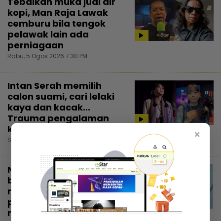
Tebalkan muka jual air
kopi, Man Raja Lawak
cemburu bila tengok
pelawak lain ada
perniagaan
Rabu, 5 Ogos 2026 7:30 PM
Intan Serah memilih
calon suami, cari lelaki
kaya dan kacak...
Trauma pengalaman
kahwin rakan
×
Selasa, 4 Ogos 2026 7:30 PM
Nadzmi Adhwa bagi
bantuan bukan untuk
menunjuk, niat cari
pahala... Kongsi di
3:02
media sosial elak fitnah