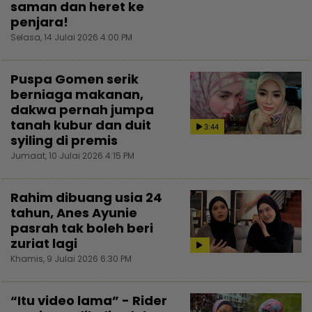
saman dan heret ke
penjara!
Selasa, 14 Julai 2026 4:00 PM
Puspa Gomen serik
berniaga makanan,
dakwa pernah jumpa
tanah kubur dan duit
3:44
syiling di premis
Jumaat, 10 Julai 2026 4:15 PM
Rahim dibuang usia 24
tahun, Anes Ayunie
pasrah tak boleh beri
zuriat lagi
Khamis, 9 Julai 2026 6:30 PM
“Itu video lama” - Rider