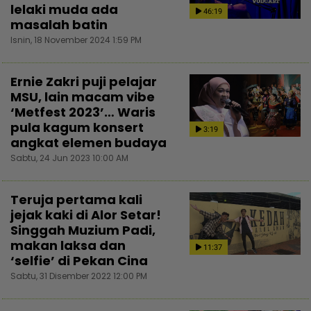
lelaki muda ada
46:19
masalah batin
Isnin, 18 November 2024 1:59 PM
Ernie Zakri puji pelajar
MSU, lain macam vibe
‘Metfest 2023’… Waris
pula kagum konsert
3:19
angkat elemen budaya
Sabtu, 24 Jun 2023 10:00 AM
Teruja pertama kali
jejak kaki di Alor Setar!
Singgah Muzium Padi,
makan laksa dan
11:37
‘selfie’ di Pekan Cina
Sabtu, 31 Disember 2022 12:00 PM