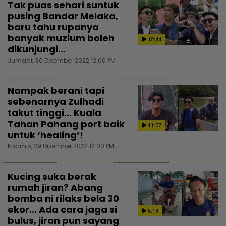
Tak puas sehari suntuk
pusing Bandar Melaka,
baru tahu rupanya
banyak muzium boleh
10:44
dikunjungi…
Jumaat, 30 Disember 2022 12:00 PM
Nampak berani tapi
sebenarnya Zulhadi
takut tinggi... Kuala
Tahan Pahang port baik
11:57
untuk ‘healing’!
Khamis, 29 Disember 2022 12:00 PM
Kucing suka berak
rumah jiran? Abang
bomba ni rilaks bela 30
ekor... Ada cara jaga si
6:18
bulus, jiran pun sayang