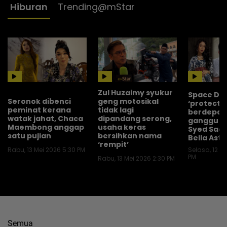
Hiburan
Trending@mStar
Zul Huzaimy syukur
Space Dol
Seronok dibenci
geng motosikal
‘protectiv
peminat kerana
tidak lagi
berdepan 
watak jahat, Chaca
dipandang serong,
ganggu h
Maembong anggap
usaha keras
Syed Sadd
satu pujian
bersihkan nama
Bella Astil
‘rempit’
Selasa, 12 M
Rabu, 13 Mei 2026 5:30 PM
PM
Rabu, 13 Mei 2026 2:30 PM
Semua