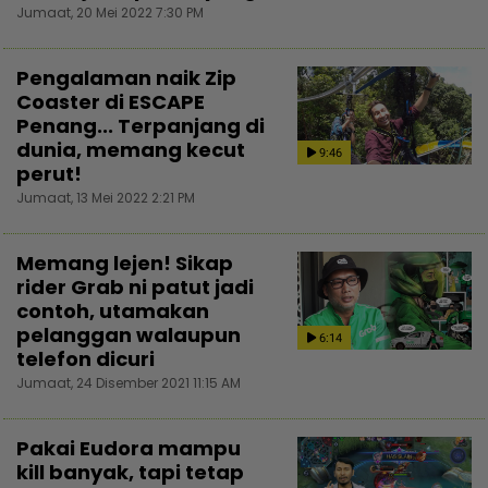
Jumaat, 20 Mei 2022 7:30 PM
Pengalaman naik Zip
Coaster di ESCAPE
Penang... Terpanjang di
dunia, memang kecut
9:46
perut!
Jumaat, 13 Mei 2022 2:21 PM
Memang lejen! Sikap
rider Grab ni patut jadi
contoh, utamakan
pelanggan walaupun
6:14
telefon dicuri
Jumaat, 24 Disember 2021 11:15 AM
Pakai Eudora mampu
kill banyak, tapi tetap