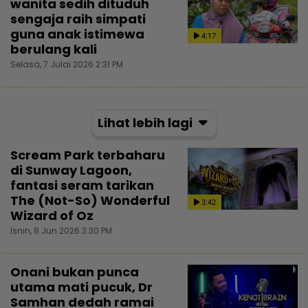
wanita sedih dituduh
sengaja raih simpati
guna anak istimewa
4:17
berulang kali
Selasa, 7 Julai 2026 2:31 PM
Lihat lebih lagi
Scream Park terbaharu
di Sunway Lagoon,
fantasi seram tarikan
The (Not-So) Wonderful
3:42
Wizard of Oz
Isnin, 8 Jun 2026 3:30 PM
Onani bukan punca
utama mati pucuk, Dr
Samhan dedah ramai