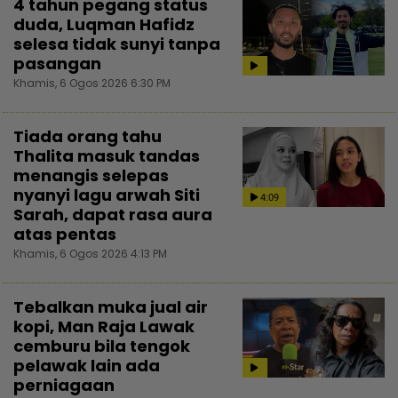
4 tahun pegang status
duda, Luqman Hafidz
selesa tidak sunyi tanpa
pasangan
Khamis, 6 Ogos 2026 6:30 PM
Tiada orang tahu
Thalita masuk tandas
menangis selepas
nyanyi lagu arwah Siti
4:09
Sarah, dapat rasa aura
atas pentas
Khamis, 6 Ogos 2026 4:13 PM
Tebalkan muka jual air
kopi, Man Raja Lawak
cemburu bila tengok
pelawak lain ada
perniagaan