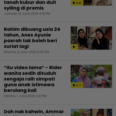
tanah kubur dan duit
3:44
syiling di premis
Jumaat, 10 Julai 2026 4:15 PM
Rahim dibuang usia 24
tahun, Anes Ayunie
pasrah tak boleh beri
zuriat lagi
Khamis, 9 Julai 2026 6:30 PM
“Itu video lama” - Rider
wanita sedih dituduh
sengaja raih simpati
guna anak istimewa
4:17
berulang kali
Selasa, 7 Julai 2026 2:31 PM
Dah nak kahwin, Ammar