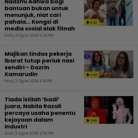
Nadzmi Adhwa bagi
bantuan bukan untuk
menunjuk, niat cari
pahala... Kongsi di
3:02
media sosial elak fitnah
Isnin, 3 Ogos 2026 5:30 PM
Majikan tindas pekerja
ibarat tutup periuk nasi
sendiri - Dazrin
Kamarudin
3:54
Isnin, 3 Ogos 2026 4:13 PM
Tiada istilah ‘badi’
juara, Nabila Razali
percaya usaha penentu
kejayaan dalam
3:49
industri
Isnin, 3 Ogos 2026 2:06 PM