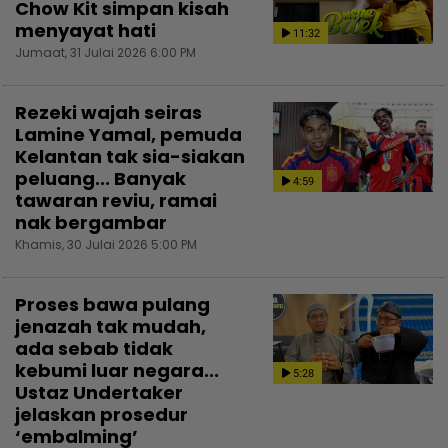
Chow Kit simpan kisah
menyayat hati
11:32
Jumaat, 31 Julai 2026 6:00 PM
Rezeki wajah seiras
Lamine Yamal, pemuda
Kelantan tak sia-siakan
peluang... Banyak
4:59
tawaran reviu, ramai
nak bergambar
Khamis, 30 Julai 2026 5:00 PM
Proses bawa pulang
jenazah tak mudah,
ada sebab tidak
kebumi luar negara...
5:28
Ustaz Undertaker
jelaskan prosedur
‘embalming’