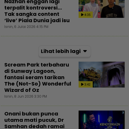
Nazhan enggan lagi
terpalit kontroversi...
Tak sangka content
4:35
‘live’ Piala Dunia jadi isu
Isnin, 6 Julai 2026 4:15 PM
Lihat lebih lagi
Scream Park terbaharu
di Sunway Lagoon,
fantasi seram tarikan
The (Not-So) Wonderful
3:42
Wizard of Oz
Isnin, 8 Jun 2026 3:30 PM
Onani bukan punca
utama mati pucuk, Dr
Samhan dedah ramai