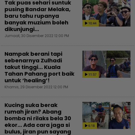
Tak puas sehari suntuk
pusing Bandar Melaka,
baru tahu rupanya
banyak muzium boleh
10:44
dikunjungi…
Jumaat, 30 Disember 2022 12:00 PM
Nampak berani tapi
sebenarnya Zulhadi
takut tinggi... Kuala
Tahan Pahang port baik
11:57
untuk ‘healing’!
Khamis, 29 Disember 2022 12:00 PM
Kucing suka berak
rumah jiran? Abang
bomba ni rilaks bela 30
ekor... Ada cara jaga si
6:18
bulus, jiran pun sayang