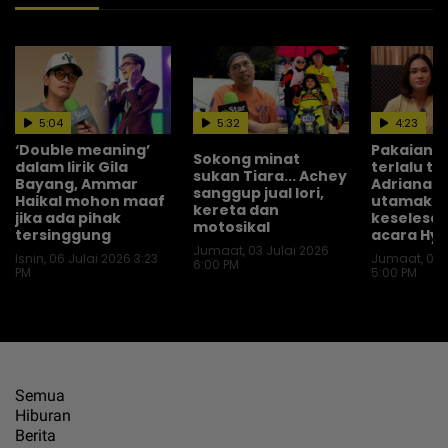
5:04
5:32
4:23
‘Double meaning’
Pakaian di
Sokong minat
dalam lirik Gila
terlalu t
sukan Tiara... Achey
Bayang, Ammar
Adriana 
sanggup jual lori,
Haikal mohon maaf
utamaka
kereta dan
jika ada pihak
keselesaa
motosikal
tersinggung
acara Hyr
Jumaat, 03 Julai 2026
Isnin, 06 Julai 2026 3:23
Jumaat, 03 
6:00 PM
PM
5:00 PM
Semua
Hiburan
Berita