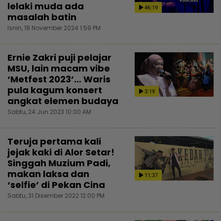
lelaki muda ada
46:19
masalah batin
Isnin, 18 November 2024 1:59 PM
Ernie Zakri puji pelajar
MSU, lain macam vibe
‘Metfest 2023’… Waris
pula kagum konsert
3:19
angkat elemen budaya
Sabtu, 24 Jun 2023 10:00 AM
Teruja pertama kali
jejak kaki di Alor Setar!
Singgah Muzium Padi,
makan laksa dan
11:37
‘selfie’ di Pekan Cina
Sabtu, 31 Disember 2022 12:00 PM