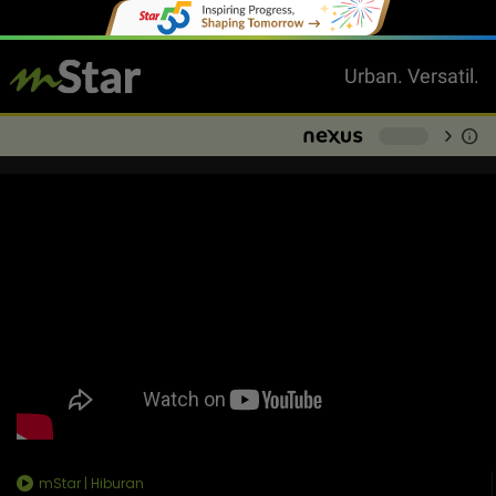
Urban. Versatil.
chevron_right
info
-
mStar | Hiburan