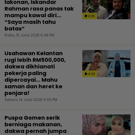
lakonan, Iskandar
Rahman rasa panas tak
mampu kawal diri...
6:20
“Saya masih tahu
batas”
Rabu, 15 Julai 2026 5:46 PM
Usahawan Kelantan
rugi lebih RM500,000,
dakwa dikhianati
pekerja paling
4:10
dipercayai... Mahu
saman dan heret ke
penjara!
Selasa, 14 Julai 2026 4:00 PM
Puspa Gomen serik
berniaga makanan,
dakwa pernah jumpa