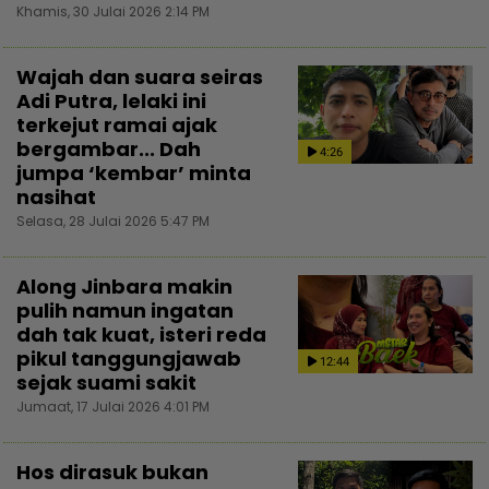
Khamis, 30 Julai 2026 2:14 PM
Wajah dan suara seiras
Adi Putra, lelaki ini
terkejut ramai ajak
bergambar... Dah
4:26
jumpa ‘kembar’ minta
nasihat
Selasa, 28 Julai 2026 5:47 PM
Along Jinbara makin
pulih namun ingatan
dah tak kuat, isteri reda
pikul tanggungjawab
12:44
sejak suami sakit
Jumaat, 17 Julai 2026 4:01 PM
Hos dirasuk bukan