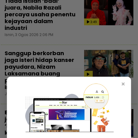
Tiada istilah ‘badi’
juara, Nabila Razali
percaya usaha penentu
kejayaan dalam
3:49
industri
Isnin, 3 Ogos 2026 2:06 PM
Sanggup berkorban
jaga isteri hidap kanser
payudara, Nizam
Laksamana buang
perasaan penat demi
×
insan tersayang
Jumaat, 31 Julai 2026 8:00 PM
Emma Sofea pernah
jadi mangsa buli, pilih
‘homeschool’ sebagai
keputusan paling tepat