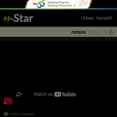
Urban. Versatil.
chevron_right
info
-
mStar | Hiburan