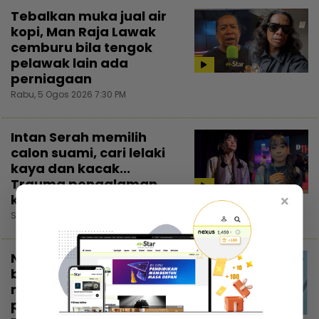
Tebalkan muka jual air
kopi, Man Raja Lawak
cemburu bila tengok
pelawak lain ada
perniagaan
Rabu, 5 Ogos 2026 7:30 PM
Intan Serah memilih
calon suami, cari lelaki
kaya dan kacak...
Trauma pengalaman
kahwin rakan
×
Selasa, 4 Ogos 2026 7:30 PM
Nadzmi Adhwa bagi
bantuan bukan untuk
menunjuk, niat cari
pahala... Kongsi di
3:02