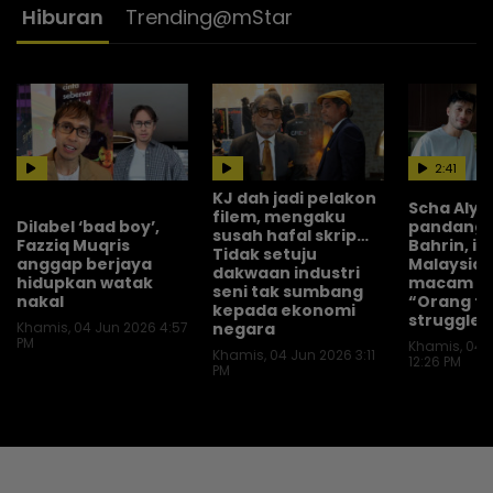
Hiburan
Trending@mStar
2:41
KJ dah jadi pelakon
Scha Alya
filem, mengaku
Dilabel ‘bad boy’,
pandanga
susah hafal skrip…
Fazziq Muqris
Bahrin, in
Tidak setuju
anggap berjaya
Malaysia 
dakwaan industri
hidupkan watak
macam Hol
seni tak sumbang
nakal
“Orang t
kepada ekonomi
struggle”
Khamis, 04 Jun 2026 4:57
negara
PM
Khamis, 04 
Khamis, 04 Jun 2026 3:11
12:26 PM
PM