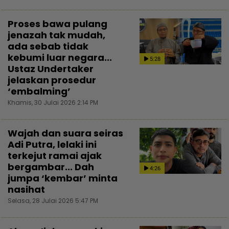
Proses bawa pulang
jenazah tak mudah,
ada sebab tidak
kebumi luar negara...
5:28
Ustaz Undertaker
jelaskan prosedur
‘embalming’
Khamis, 30 Julai 2026 2:14 PM
Wajah dan suara seiras
Adi Putra, lelaki ini
terkejut ramai ajak
bergambar... Dah
4:26
jumpa ‘kembar’ minta
nasihat
Selasa, 28 Julai 2026 5:47 PM