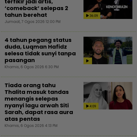
terfikir jadi artis,
‘comeback’ selepas 2
tahun berehat
36:09
Jumaat, 7 Ogos 2026 12:00 PM
4 tahun pegang status
duda, Luqman Hafidz
selesa tidak sunyi tanpa
pasangan
Khamis, 6 Ogos 2026 6:30 PM
Tiada orang tahu
Thalita masuk tandas
menangis selepas
nyanyi lagu arwah Siti
4:09
Sarah, dapat rasa aura
atas pentas
Khamis, 6 Ogos 2026 4:13 PM