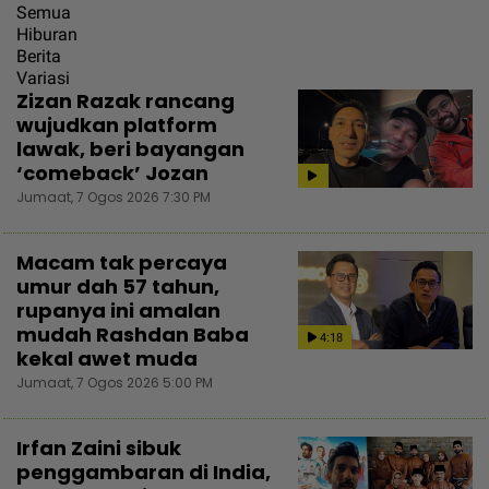
Semua
Hiburan
Berita
Variasi
Zizan Razak rancang
wujudkan platform
lawak, beri bayangan
‘comeback’ Jozan
Jumaat, 7 Ogos 2026 7:30 PM
Macam tak percaya
umur dah 57 tahun,
rupanya ini amalan
mudah Rashdan Baba
4:18
kekal awet muda
Jumaat, 7 Ogos 2026 5:00 PM
Irfan Zaini sibuk
penggambaran di India,