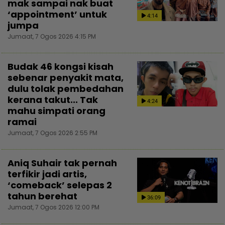
mak sampai nak buat
‘appointment’ untuk
4:14
jumpa
Jumaat, 7 Ogos 2026 4:15 PM
Budak 46 kongsi kisah
sebenar penyakit mata,
dulu tolak pembedahan
kerana takut... Tak
4:24
mahu simpati orang
ramai
Jumaat, 7 Ogos 2026 2:55 PM
Aniq Suhair tak pernah
terfikir jadi artis,
‘comeback’ selepas 2
tahun berehat
36:09
Jumaat, 7 Ogos 2026 12:00 PM