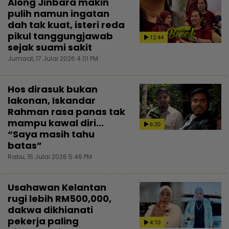
Along Jinbara makin
pulih namun ingatan
dah tak kuat, isteri reda
pikul tanggungjawab
12:44
sejak suami sakit
Jumaat, 17 Julai 2026 4:01 PM
Hos dirasuk bukan
lakonan, Iskandar
Rahman rasa panas tak
mampu kawal diri...
6:20
“Saya masih tahu
batas”
Rabu, 15 Julai 2026 5:46 PM
Usahawan Kelantan
rugi lebih RM500,000,
dakwa dikhianati
pekerja paling
4:10