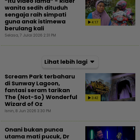
“Itu video lama” - Rider
wanita sedih dituduh
sengaja raih simpati
guna anak istimewa
4:17
berulang kali
Selasa, 7 Julai 2026 2:31 PM
Lihat lebih lagi
Scream Park terbaharu
di Sunway Lagoon,
fantasi seram tarikan
The (Not-So) Wonderful
3:42
Wizard of Oz
Isnin, 8 Jun 2026 3:30 PM
Onani bukan punca
utama mati pucuk, Dr