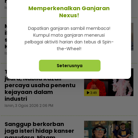
media sosial elak fitnah
Memperkenalkan Ganjaran
Isnin, 3 Ogos 2026 5:30 PM
Nexus!
Majikan tindas pekerja
Dapatkan ganjaran sambil membaca!
ibarat tutup periuk nasi
Kumpul mata ganjaran menerusi
sendiri - Dazrin
pelbagai aktiviti harian dan tebus di Spin-
Kamarudin
3:54
the-Wheel!
Isnin, 3 Ogos 2026 4:13 PM
Seterusnya
Tiada istilah ‘badi’
juara, Nabila Razali
percaya usaha penentu
kejayaan dalam
3:49
industri
Isnin, 3 Ogos 2026 2:06 PM
Sanggup berkorban
jaga isteri hidap kanser
payudara, Nizam