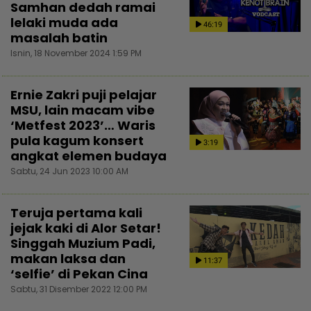
Samhan dedah ramai
lelaki muda ada
46:19
masalah batin
Isnin, 18 November 2024 1:59 PM
Ernie Zakri puji pelajar
MSU, lain macam vibe
‘Metfest 2023’… Waris
pula kagum konsert
3:19
angkat elemen budaya
Sabtu, 24 Jun 2023 10:00 AM
Teruja pertama kali
jejak kaki di Alor Setar!
Singgah Muzium Padi,
makan laksa dan
11:37
‘selfie’ di Pekan Cina
Sabtu, 31 Disember 2022 12:00 PM