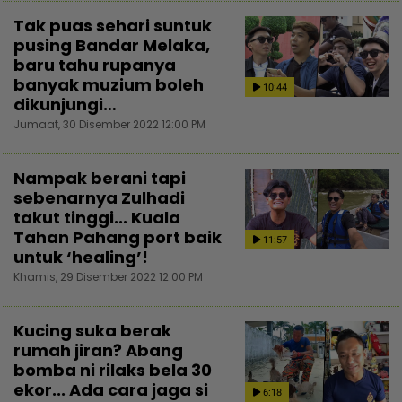
Tak puas sehari suntuk
pusing Bandar Melaka,
baru tahu rupanya
banyak muzium boleh
10:44
dikunjungi…
Jumaat, 30 Disember 2022 12:00 PM
Nampak berani tapi
sebenarnya Zulhadi
takut tinggi... Kuala
Tahan Pahang port baik
11:57
untuk ‘healing’!
Khamis, 29 Disember 2022 12:00 PM
Kucing suka berak
rumah jiran? Abang
bomba ni rilaks bela 30
ekor... Ada cara jaga si
6:18