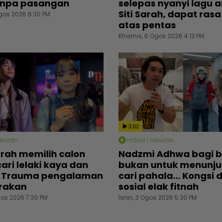
anpa pasangan
selepas nyanyi lagu 
Siti Sarah, dapat ras
gos 2026 6:30 PM
atas pentas
Khamis, 6 Ogos 2026 4:13 PM
3:02
iburan
mStar | Hiburan
erah memilih calon
Nadzmi Adhwa bagi 
ari lelaki kaya dan
bukan untuk menunjuk
.. Trauma pengalaman
cari pahala... Kongsi 
rakan
sosial elak fitnah
gos 2026 7:30 PM
Isnin, 3 Ogos 2026 5:30 PM