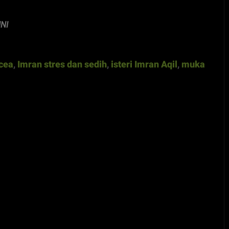
NI
cea
,
Imran stres dan sedih
,
isteri Imran Aqil
,
muka