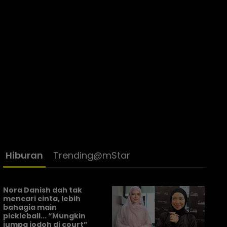
Hiburan
Trending@mStar
Nora Danish dah tak
mencari cinta, lebih
bahagia main
pickleball... “Mungkin
jumpa jodoh di court”