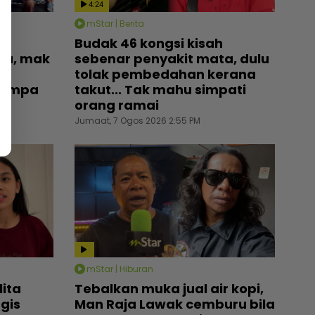
4:24
mStar | Berita
Budak 46 kongsi kisah
ia, mak
sebenar penyakit mata, dulu
tolak pembedahan kerana
 jumpa
takut... Tak mahu simpati
orang ramai
Jumaat, 7 Ogos 2026 2:55 PM
mStar | Hiburan
lita
Tebalkan muka jual air kopi,
gis
Man Raja Lawak cemburu bila