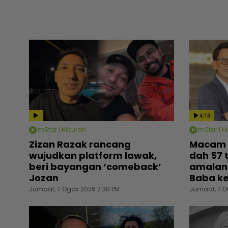
4:18
mStar | Hiburan
mStar | H
Zizan Razak rancang
Macam 
wujudkan platform lawak,
dah 57 
beri bayangan ‘comeback’
amalan
Jozan
Baba k
Jumaat, 7 Ogos 2026 7:30 PM
Jumaat, 7 O