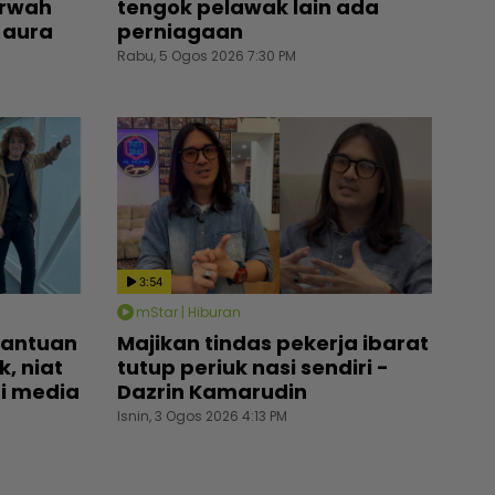
arwah
tengok pelawak lain ada
a aura
perniagaan
Rabu, 5 Ogos 2026 7:30 PM
3:54
mStar | Hiburan
bantuan
Majikan tindas pekerja ibarat
, niat
tutup periuk nasi sendiri -
di media
Dazrin Kamarudin
Isnin, 3 Ogos 2026 4:13 PM