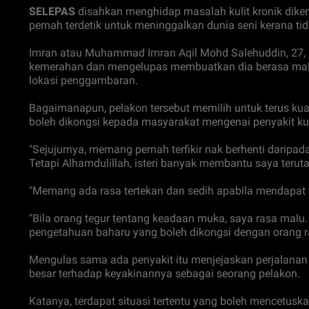
SELEPAS
disahkan menghidap masalah kulit kronik diken
pernah terdetik untuk meninggalkan dunia seni kerana 
Imran atau Muhammad Imran Aqil Mohd Salehuddin, 27, b
kemerahan dan mengelupas membuatkan dia berasa malu se
lokasi penggambaran.
Bagaimanapun, pelakon tersebut memilih untuk terus kuat
boleh dikongsi kepada masyarakat mengenai penyakit kul
"Sejujurnya, memang pernah terfikir nak berhenti daripad
Tetapi Alhamdulillah, isteri banyak membantu saya terut
"Memang ada rasa tertekan dan sedih apabila mendapat
"Bila orang tegur tentang keadaan muka, saya rasa malu.
pengetahuan baharu yang boleh dikongsi dengan orang r
Mengulas sama ada penyakit itu menjejaskan perjalanan
besar terhadap keyakinannya sebagai seorang pelakon.
Katanya, terdapat situasi tertentu yang boleh mencetu