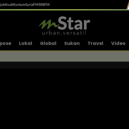
job
Kuali
Kuntum
SuriaFM
988FM
pose
Lokal
Global
Sukan
Travel
Video