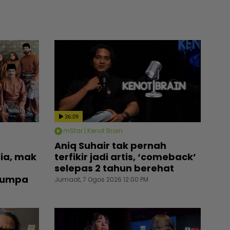
36:09
mStar | Kenot Brain
Aniq Suhair tak pernah
ia, mak
terfikir jadi artis, ‘comeback’
selepas 2 tahun berehat
 jumpa
Jumaat, 7 Ogos 2026 12:00 PM