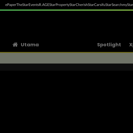
ePaper
TheStar
Events
R.AGE
StarProperty
StarCherish
StarCarsifu
StarSearch
myStar
Utama
Spotlight
X