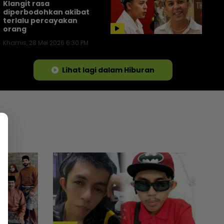
Klangit rasa
diperbodohkan akibat
terlalu percayakan
orang
Khamis, 28 Mei 2026 6:30 PM
Lihat lagi dalam Hiburan