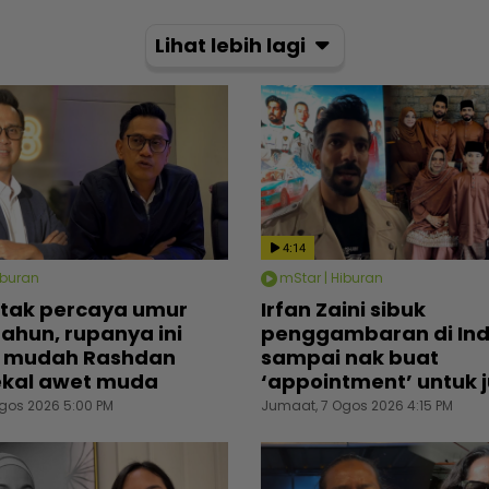
Lihat lebih lagi
4:14
iburan
mStar | Hiburan
tak percaya umur
Irfan Zaini sibuk
tahun, rupanya ini
penggambaran di Ind
 mudah Rashdan
sampai nak buat
ekal awet muda
‘appointment’ untuk
gos 2026 5:00 PM
Jumaat, 7 Ogos 2026 4:15 PM