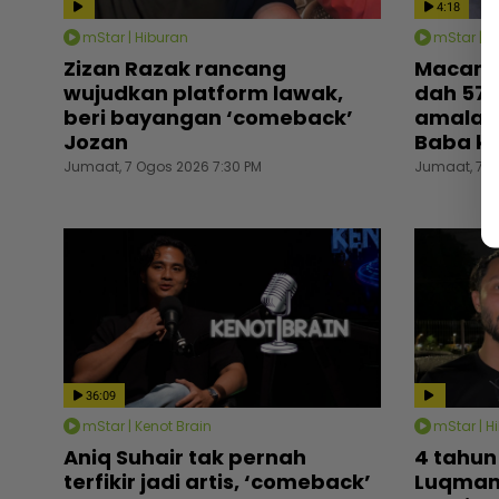
4:18
mStar | Hiburan
mStar | H
Zizan Razak rancang
Macam 
wujudkan platform lawak,
dah 57 
beri bayangan ‘comeback’
amalan
Jozan
Baba k
Jumaat, 7 Ogos 2026 7:30 PM
Jumaat, 7 O
36:09
mStar | Kenot Brain
mStar | H
Aniq Suhair tak pernah
4 tahun
terfikir jadi artis, ‘comeback’
Luqman 