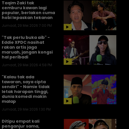
Taqim Zaki tak
cemburu kawan lagi
popular, berlakon cuma
hobi lepaskan tekanan
Jumaat, 29 Mei 2026 7:00 PM
"Tak perlu buka aib" -
Eddie XPDC nasihat
rakan artis jaga
maruah, jangan kongsi
hal peribadi
Jumaat, 29 Mei 2026 4:58 PM
"Kalau tak ada
tawaran, saya cipta
sendiri" - Namie tidak
letak harapan tinggi,
dunia komedi makin
malap
Jumaat, 29 Mei 2026 1:30 PM
Ditipu empat kali
penganjur sama,