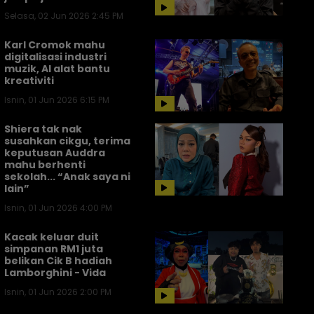
Selasa, 02 Jun 2026 2:45 PM
Karl Cromok mahu
digitalisasi industri
muzik, AI alat bantu
kreativiti
Isnin, 01 Jun 2026 6:15 PM
Shiera tak nak
susahkan cikgu, terima
keputusan Auddra
mahu berhenti
sekolah... “Anak saya ni
lain”
Isnin, 01 Jun 2026 4:00 PM
Kacak keluar duit
simpanan RM1 juta
belikan Cik B hadiah
Lamborghini - Vida
Isnin, 01 Jun 2026 2:00 PM