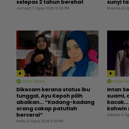
selepas 2 tahun berehat
sunyi t
Jumaat, 7 Ogos 2026 12:00 PM
Khamis, 6 O
mStar | Berita
mStar | H
Dikecam kerana status ibu
Intan S
tunggal, Ayu Kepoh pilih
suami, c
abaikan... “Kadang-kadang
kacak.
orang cakap patutlah
kahwin 
bercerai”
Selasa, 4 O
Rabu, 5 Ogos 2026 5:30 PM