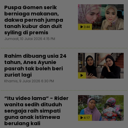
Puspa Gomen serik
berniaga makanan,
dakwa pernah jumpa
tanah kubur dan duit
3:44
syiling di premis
Jumaat, 10 Julai 2026 4:15 PM
Rahim dibuang usia 24
tahun, Anes Ayunie
pasrah tak boleh beri
zuriat lagi
Khamis, 9 Julai 2026 6:30 PM
“Itu video lama” - Rider
wanita sedih dituduh
sengaja raih simpati
guna anak istimewa
4:17
berulang kali