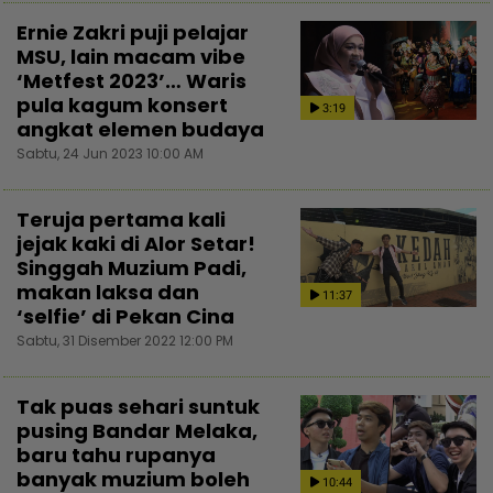
Ernie Zakri puji pelajar
MSU, lain macam vibe
‘Metfest 2023’… Waris
pula kagum konsert
3:19
angkat elemen budaya
Sabtu, 24 Jun 2023 10:00 AM
Teruja pertama kali
jejak kaki di Alor Setar!
Singgah Muzium Padi,
makan laksa dan
11:37
‘selfie’ di Pekan Cina
Sabtu, 31 Disember 2022 12:00 PM
Tak puas sehari suntuk
pusing Bandar Melaka,
baru tahu rupanya
banyak muzium boleh
10:44