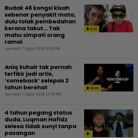
Budak 46 kongsi kisah
sebenar penyakit mata,
dulu tolak pembedahan
kerana takut... Tak
4:24
mahu simpati orang
ramai
Jumaat, 7 Ogos 2026 2:55 PM
Aniq Suhair tak pernah
terfikir jadi artis,
‘comeback’ selepas 2
tahun berehat
36:09
Jumaat, 7 Ogos 2026 12:00 PM
4 tahun pegang status
duda, Luqman Hafidz
selesa tidak sunyi tanpa
pasangan