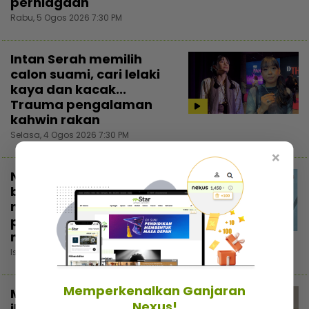
perniagaan
Rabu, 5 Ogos 2026 7:30 PM
Intan Serah memilih
calon suami, cari lelaki
kaya dan kacak...
Trauma pengalaman
kahwin rakan
Selasa, 4 Ogos 2026 7:30 PM
×
Nadzmi Adhwa bagi
bantuan bukan untuk
menunjuk, niat cari
pahala... Kongsi di
3:02
media sosial elak fitnah
Isnin, 3 Ogos 2026 5:30 PM
Memperkenalkan Ganjaran
Majikan tindas pekerja
Nexus!
ibarat tutup periuk nasi