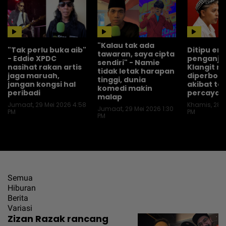
"Kalau tak ada
"Tak perlu buka aib"
Ditipu em
tawaran, saya cipta
- Eddie XPDC
penganju
sendiri" - Namie
nasihat rakan artis
Klangit r
tidak letak harapan
jaga maruah,
diperbod
tinggi, dunia
jangan kongsi hal
akibat ter
komedi makin
peribadi
percayak
malap
Jumaat, 29 Mei 2026 4:58
Khamis, 28 M
Jumaat, 29 Mei 2026 1:30
PM
PM
PM
Semua
Hiburan
Berita
Variasi
Zizan Razak rancang