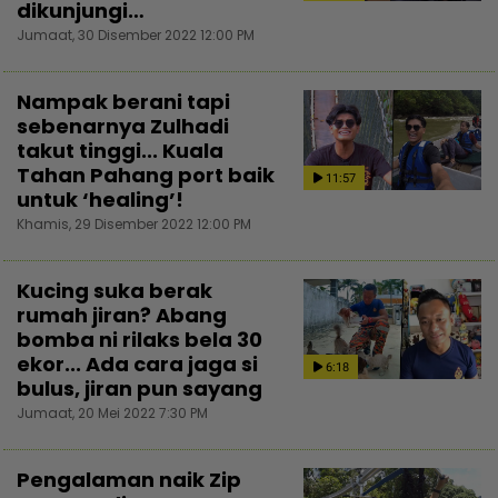
dikunjungi…
Jumaat, 30 Disember 2022 12:00 PM
Nampak berani tapi
sebenarnya Zulhadi
takut tinggi... Kuala
Tahan Pahang port baik
11:57
untuk ‘healing’!
Khamis, 29 Disember 2022 12:00 PM
Kucing suka berak
rumah jiran? Abang
bomba ni rilaks bela 30
ekor... Ada cara jaga si
6:18
bulus, jiran pun sayang
Jumaat, 20 Mei 2022 7:30 PM
Pengalaman naik Zip