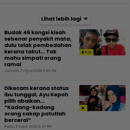
Lihat lebih lagi
Budak 46 kongsi kisah
sebenar penyakit mata,
dulu tolak pembedahan
kerana takut... Tak
4:24
mahu simpati orang
ramai
Jumaat, 7 Ogos 2026 2:55 PM
Dikecam kerana status
ibu tunggal, Ayu Kepoh
pilih abaikan...
“Kadang-kadang
orang cakap patutlah
bercerai”
Rabu, 5 Ogos 2026 5:30 PM