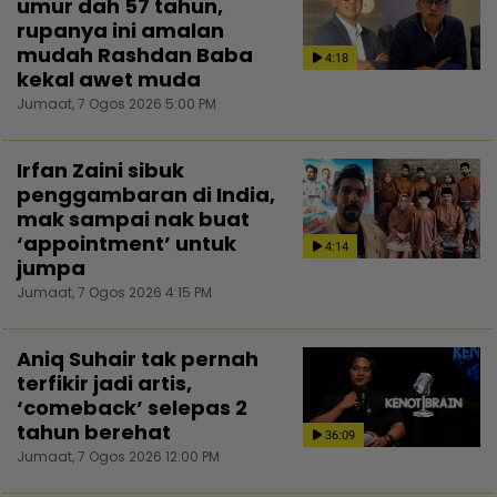
umur dah 57 tahun,
rupanya ini amalan
mudah Rashdan Baba
4:18
kekal awet muda
Jumaat, 7 Ogos 2026 5:00 PM
Irfan Zaini sibuk
penggambaran di India,
mak sampai nak buat
‘appointment’ untuk
4:14
jumpa
Jumaat, 7 Ogos 2026 4:15 PM
Aniq Suhair tak pernah
terfikir jadi artis,
‘comeback’ selepas 2
tahun berehat
36:09
Jumaat, 7 Ogos 2026 12:00 PM