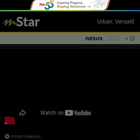
Urban. Versatil.
chevron_right
info
-
mStar | Hiburan