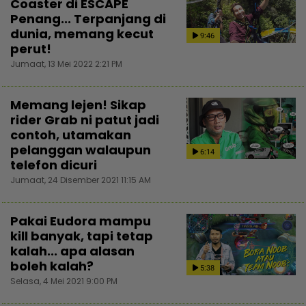
Coaster di ESCAPE
Penang... Terpanjang di
dunia, memang kecut
9:46
perut!
Jumaat, 13 Mei 2022 2:21 PM
Memang lejen! Sikap
rider Grab ni patut jadi
contoh, utamakan
pelanggan walaupun
6:14
telefon dicuri
Jumaat, 24 Disember 2021 11:15 AM
Pakai Eudora mampu
kill banyak, tapi tetap
kalah... apa alasan
boleh kalah?
5:38
Selasa, 4 Mei 2021 9:00 PM