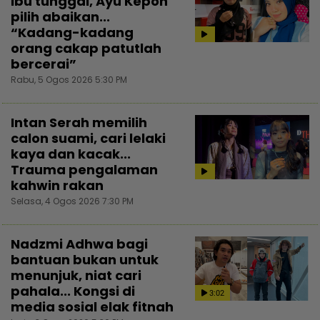
ibu tunggal, Ayu Kepoh
pilih abaikan...
“Kadang-kadang
orang cakap patutlah
bercerai”
Rabu, 5 Ogos 2026 5:30 PM
Intan Serah memilih
calon suami, cari lelaki
kaya dan kacak...
Trauma pengalaman
kahwin rakan
Selasa, 4 Ogos 2026 7:30 PM
Nadzmi Adhwa bagi
bantuan bukan untuk
menunjuk, niat cari
pahala... Kongsi di
3:02
media sosial elak fitnah