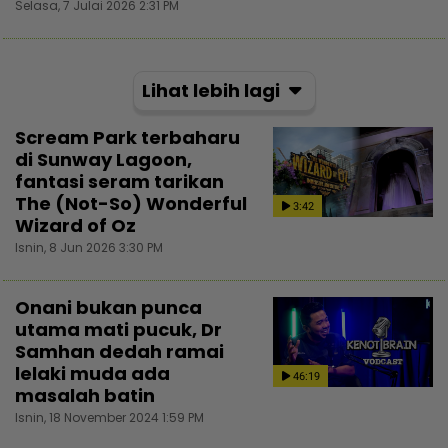
Selasa, 7 Julai 2026 2:31 PM
Lihat lebih lagi
Scream Park terbaharu
di Sunway Lagoon,
fantasi seram tarikan
The (Not-So) Wonderful
3:42
Wizard of Oz
Isnin, 8 Jun 2026 3:30 PM
Onani bukan punca
utama mati pucuk, Dr
Samhan dedah ramai
lelaki muda ada
46:19
masalah batin
Isnin, 18 November 2024 1:59 PM