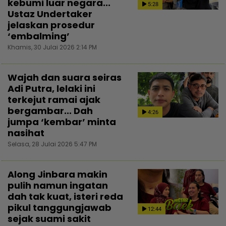
kebumi luar negara...
5:28
Ustaz Undertaker
jelaskan prosedur
‘embalming’
Khamis, 30 Julai 2026 2:14 PM
Wajah dan suara seiras
Adi Putra, lelaki ini
terkejut ramai ajak
bergambar... Dah
4:26
jumpa ‘kembar’ minta
nasihat
Selasa, 28 Julai 2026 5:47 PM
Along Jinbara makin
pulih namun ingatan
dah tak kuat, isteri reda
pikul tanggungjawab
12:44
sejak suami sakit