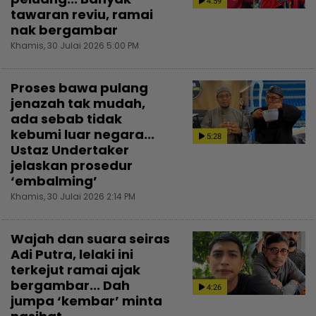
4:59
tawaran reviu, ramai
nak bergambar
Khamis, 30 Julai 2026 5:00 PM
Proses bawa pulang
jenazah tak mudah,
ada sebab tidak
kebumi luar negara...
5:28
Ustaz Undertaker
jelaskan prosedur
‘embalming’
Khamis, 30 Julai 2026 2:14 PM
Wajah dan suara seiras
Adi Putra, lelaki ini
terkejut ramai ajak
bergambar... Dah
4:26
jumpa ‘kembar’ minta