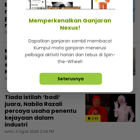
bantuan bukan untuk
menunjuk, niat cari
pahala... Kongsi di
Memperkenalkan Ganjaran
3:02
media sosial elak fitnah
Nexus!
Isnin, 3 Ogos 2026 5:30 PM
Dapatkan ganjaran sambil membaca!
Kumpul mata ganjaran menerusi
Majikan tindas pekerja
pelbagai aktiviti harian dan tebus di Spin-
ibarat tutup periuk nasi
the-Wheel!
sendiri - Dazrin
Kamarudin
3:54
Isnin, 3 Ogos 2026 4:13 PM
Seterusnya
Tiada istilah ‘badi’
juara, Nabila Razali
percaya usaha penentu
kejayaan dalam
3:49
industri
Isnin, 3 Ogos 2026 2:06 PM