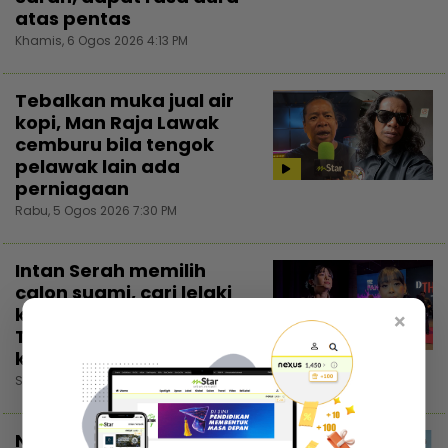
atas pentas
Khamis, 6 Ogos 2026 4:13 PM
Tebalkan muka jual air
kopi, Man Raja Lawak
cemburu bila tengok
pelawak lain ada
perniagaan
Rabu, 5 Ogos 2026 7:30 PM
Intan Serah memilih
calon suami, cari lelaki
kaya dan kacak...
×
Trauma pengalaman
kahwin rakan
Selasa, 4 Ogos 2026 7:30 PM
Nadzmi Adhwa bagi