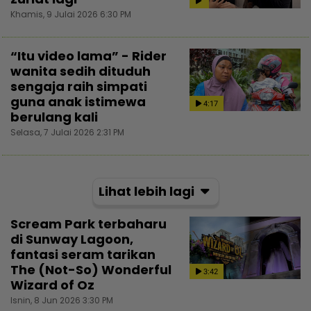
Khamis, 9 Julai 2026 6:30 PM
“Itu video lama” - Rider
wanita sedih dituduh
sengaja raih simpati
guna anak istimewa
4:17
berulang kali
Selasa, 7 Julai 2026 2:31 PM
Lihat lebih lagi
Scream Park terbaharu
di Sunway Lagoon,
fantasi seram tarikan
The (Not-So) Wonderful
3:42
Wizard of Oz
Isnin, 8 Jun 2026 3:30 PM