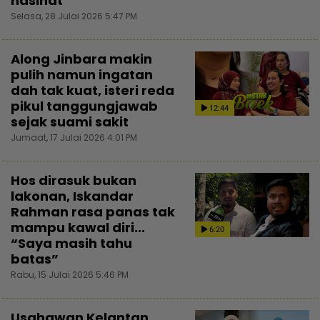
nasihat
Selasa, 28 Julai 2026 5:47 PM
Along Jinbara makin
pulih namun ingatan
dah tak kuat, isteri reda
pikul tanggungjawab
12:44
sejak suami sakit
Jumaat, 17 Julai 2026 4:01 PM
Hos dirasuk bukan
lakonan, Iskandar
Rahman rasa panas tak
mampu kawal diri...
6:20
“Saya masih tahu
batas”
Rabu, 15 Julai 2026 5:46 PM
Usahawan Kelantan