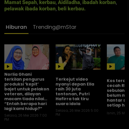
Mamat Sepah
,
kerbau
,
Aidiladha
,
ibadah korban
,
pelawak ibada korban
,
beli kerbau.
Hiburan
Trending@mStar
Norlia Ghani
terkilan pengurus
Terkejut video
Kos terap
produksi ‘kepit’
nyanyi depan Ella
cecah RM1
bajet untuk pelakon
raih 30 juta
sebulan, 
veteran, dilayan
tontonan, Putri
belum m
macam tiada nilai…
Hafirra tak tiru
hantar se
“Entah berapa hari
suara idola
setiap har
lagi kami hidup?”
Selasa, 26 Mei 2026 5:00
Isnin, 25 Mei
PM
Selasa, 26 Mei 2026 7:00
PM