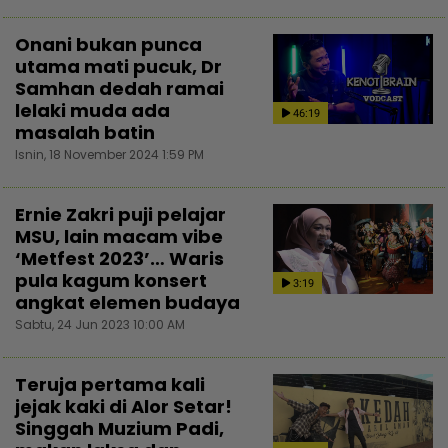
Onani bukan punca
utama mati pucuk, Dr
Samhan dedah ramai
lelaki muda ada
46:19
masalah batin
Isnin, 18 November 2024 1:59 PM
Ernie Zakri puji pelajar
MSU, lain macam vibe
‘Metfest 2023’… Waris
pula kagum konsert
3:19
angkat elemen budaya
Sabtu, 24 Jun 2023 10:00 AM
Teruja pertama kali
jejak kaki di Alor Setar!
Singgah Muzium Padi,