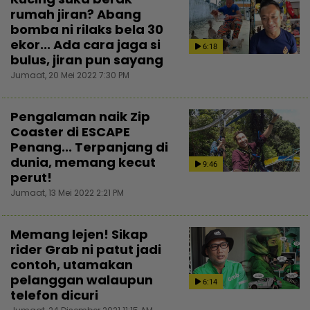
rumah jiran? Abang
bomba ni rilaks bela 30
ekor... Ada cara jaga si
6:18
bulus, jiran pun sayang
Jumaat, 20 Mei 2022 7:30 PM
Pengalaman naik Zip
Coaster di ESCAPE
Penang... Terpanjang di
dunia, memang kecut
9:46
perut!
Jumaat, 13 Mei 2022 2:21 PM
Memang lejen! Sikap
rider Grab ni patut jadi
contoh, utamakan
pelanggan walaupun
6:14
telefon dicuri