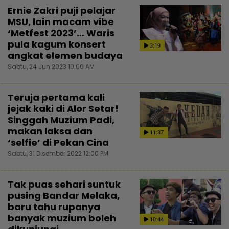
Ernie Zakri puji pelajar
MSU, lain macam vibe
‘Metfest 2023’… Waris
pula kagum konsert
3:19
angkat elemen budaya
Sabtu, 24 Jun 2023 10:00 AM
Teruja pertama kali
jejak kaki di Alor Setar!
Singgah Muzium Padi,
makan laksa dan
11:37
‘selfie’ di Pekan Cina
Sabtu, 31 Disember 2022 12:00 PM
Tak puas sehari suntuk
pusing Bandar Melaka,
baru tahu rupanya
banyak muzium boleh
10:44