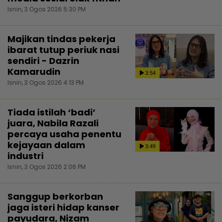
Isnin, 3 Ogos 2026 5:30 PM
Majikan tindas pekerja
ibarat tutup periuk nasi
sendiri - Dazrin
Kamarudin
3:54
Isnin, 3 Ogos 2026 4:13 PM
Tiada istilah ‘badi’
juara, Nabila Razali
percaya usaha penentu
kejayaan dalam
3:49
industri
Isnin, 3 Ogos 2026 2:06 PM
Sanggup berkorban
jaga isteri hidap kanser
payudara, Nizam