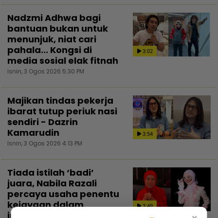
Nadzmi Adhwa bagi
bantuan bukan untuk
menunjuk, niat cari
pahala... Kongsi di
3:02
media sosial elak fitnah
Isnin, 3 Ogos 2026 5:30 PM
Majikan tindas pekerja
ibarat tutup periuk nasi
sendiri - Dazrin
Kamarudin
3:54
Isnin, 3 Ogos 2026 4:13 PM
Tiada istilah ‘badi’
juara, Nabila Razali
percaya usaha penentu
kejayaan dalam
3:49
industri