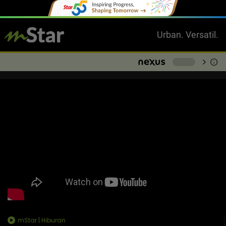
Urban. Versatil.
chevron_right
info
-
mStar | Hiburan