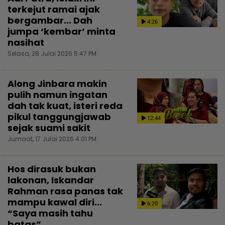
terkejut ramai ajak
bergambar... Dah
4:26
jumpa ‘kembar’ minta
nasihat
Selasa, 28 Julai 2026 5:47 PM
Along Jinbara makin
pulih namun ingatan
dah tak kuat, isteri reda
pikul tanggungjawab
12:44
sejak suami sakit
Jumaat, 17 Julai 2026 4:01 PM
Hos dirasuk bukan
lakonan, Iskandar
Rahman rasa panas tak
mampu kawal diri...
6:20
“Saya masih tahu
batas”