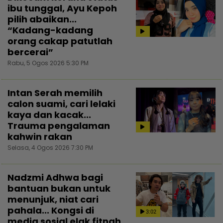
ibu tunggal, Ayu Kepoh
pilih abaikan...
“Kadang-kadang
orang cakap patutlah
bercerai”
Rabu, 5 Ogos 2026 5:30 PM
Intan Serah memilih
calon suami, cari lelaki
kaya dan kacak...
Trauma pengalaman
kahwin rakan
Selasa, 4 Ogos 2026 7:30 PM
Nadzmi Adhwa bagi
bantuan bukan untuk
menunjuk, niat cari
pahala... Kongsi di
3:02
media sosial elak fitnah