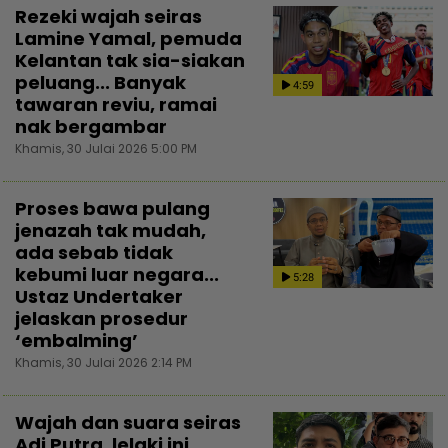
Rezeki wajah seiras
Lamine Yamal, pemuda
Kelantan tak sia-siakan
peluang... Banyak
4:59
tawaran reviu, ramai
nak bergambar
Khamis, 30 Julai 2026 5:00 PM
Proses bawa pulang
jenazah tak mudah,
ada sebab tidak
kebumi luar negara...
5:28
Ustaz Undertaker
jelaskan prosedur
‘embalming’
Khamis, 30 Julai 2026 2:14 PM
Wajah dan suara seiras
Adi Putra, lelaki ini