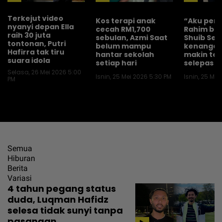
Terkejut video
Kos terapi anak
“Aku pern
nyanyi depan Ella
cecah RM1,700
Rahim ber
raih 30 juta
sebulan, Azmi Saat
Shuib Sep
tontonan, Putri
belum mampu
kenangan
Hafirra tak tiru
hantar sekolah
makin te
suara idola
setiap hari
selepas b
Selasa, 26 Mei 2026 5:00
Isnin, 25 Mei 2026 5:30 PM
Isnin, 25 Mei
PM
Semua
Hiburan
Berita
Variasi
4 tahun pegang status
duda, Luqman Hafidz
selesa tidak sunyi tanpa
pasangan