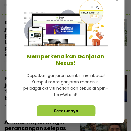
×
Isnin, 3 Ogos 2026 2:06 PM
Sanggup berkorban
jaga isteri hidap kanser
payudara, Nizam
Laksamana buang
perasaan penat demi
insan tersayang
Memperkenalkan Ganjaran
Jumaat, 31 Julai 2026 8:00 PM
Nexus!
Dapatkan ganjaran sambil membaca!
Emma Sofea pernah
Kumpul mata ganjaran menerusi
jadi mangsa buli, pilih
pelbagai aktiviti harian dan tebus di Spin-
‘homeschool’ sebagai
the-Wheel!
keputusan paling tepat
Jumaat, 31 Julai 2026 5:00 PM
Seterusnya
Ammar Ahyan kongsi
perancangan selepas