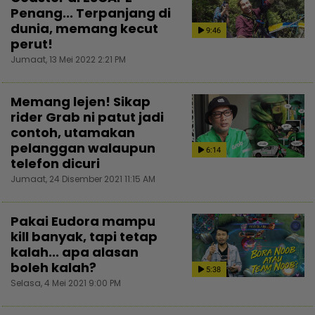
Penang... Terpanjang di
dunia, memang kecut
9:46
perut!
Jumaat, 13 Mei 2022 2:21 PM
Memang lejen! Sikap
rider Grab ni patut jadi
contoh, utamakan
pelanggan walaupun
6:14
telefon dicuri
Jumaat, 24 Disember 2021 11:15 AM
Pakai Eudora mampu
kill banyak, tapi tetap
kalah... apa alasan
boleh kalah?
5:38
Selasa, 4 Mei 2021 9:00 PM