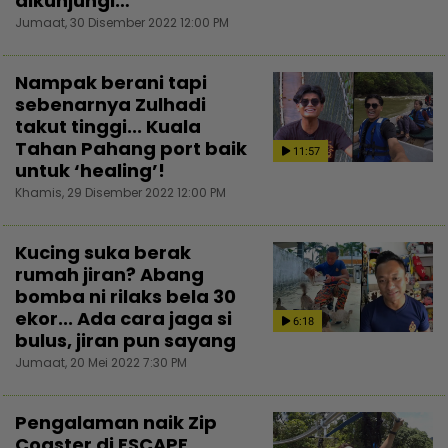
dikunjungi…
Jumaat, 30 Disember 2022 12:00 PM
Nampak berani tapi
sebenarnya Zulhadi
takut tinggi... Kuala
Tahan Pahang port baik
11:57
untuk ‘healing’!
Khamis, 29 Disember 2022 12:00 PM
Kucing suka berak
rumah jiran? Abang
bomba ni rilaks bela 30
ekor... Ada cara jaga si
6:18
bulus, jiran pun sayang
Jumaat, 20 Mei 2022 7:30 PM
Pengalaman naik Zip
Coaster di ESCAPE