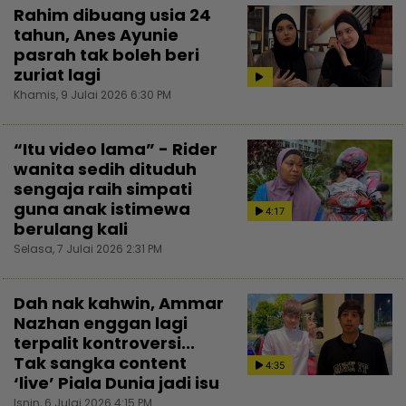
Rahim dibuang usia 24
tahun, Anes Ayunie
pasrah tak boleh beri
zuriat lagi
Khamis, 9 Julai 2026 6:30 PM
“Itu video lama” - Rider
wanita sedih dituduh
sengaja raih simpati
guna anak istimewa
4:17
berulang kali
Selasa, 7 Julai 2026 2:31 PM
Dah nak kahwin, Ammar
Nazhan enggan lagi
terpalit kontroversi...
Tak sangka content
4:35
‘live’ Piala Dunia jadi isu
Isnin, 6 Julai 2026 4:15 PM