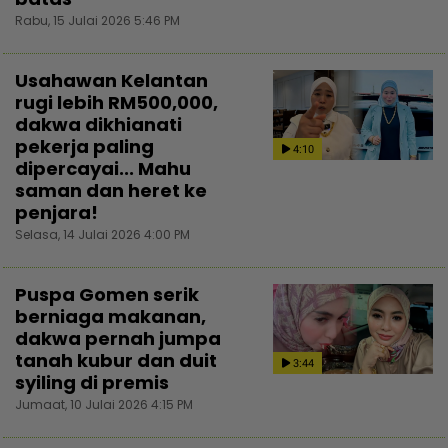
Rabu, 15 Julai 2026 5:46 PM
Usahawan Kelantan
rugi lebih RM500,000,
dakwa dikhianati
pekerja paling
4:10
dipercayai... Mahu
saman dan heret ke
penjara!
Selasa, 14 Julai 2026 4:00 PM
Puspa Gomen serik
berniaga makanan,
dakwa pernah jumpa
tanah kubur dan duit
3:44
syiling di premis
Jumaat, 10 Julai 2026 4:15 PM