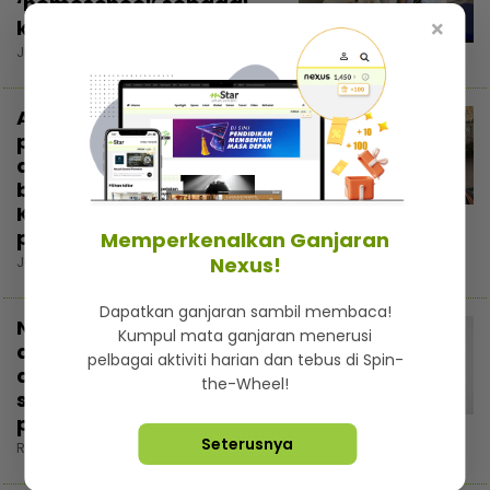
‘homeschool’ sebagai
keputusan paling tepat
×
Jumaat, 31 Julai 2026 5:00 PM
Ammar Ahyan kongsi
perancangan selepas
asasi, mahu sambung
belajar di luar negara...
3:00
Kalau boleh sampai
peringkat ‘master’
Memperkenalkan Ganjaran
Nexus!
Jumaat, 31 Julai 2026 3:22 PM
Dapatkan ganjaran sambil membaca!
Nama belum cukup
Kumpul mata ganjaran menerusi
dikenali, Melissa Aurellia
pelbagai aktiviti harian dan tebus di Spin-
akui kecil hati tapi tak
the-Wheel!
sanggup buat gimik
popularkan diri
Seterusnya
Rabu, 29 Julai 2026 7:30 PM