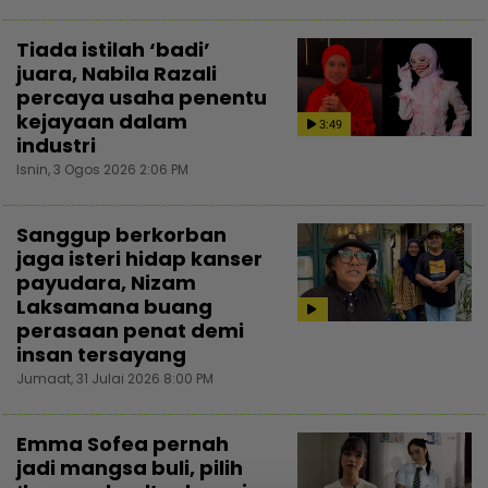
Tiada istilah ‘badi’
juara, Nabila Razali
percaya usaha penentu
kejayaan dalam
3:49
industri
Isnin, 3 Ogos 2026 2:06 PM
Sanggup berkorban
jaga isteri hidap kanser
payudara, Nizam
Laksamana buang
perasaan penat demi
insan tersayang
Jumaat, 31 Julai 2026 8:00 PM
Emma Sofea pernah
jadi mangsa buli, pilih