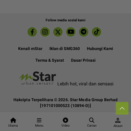
Follow media sosial kami
Kenali mStar
Iklan di SMG360
Hubungi Kami
Terma & Syarat
Dasar Privasi
Lebih hot, viral dan sensasi
Hakcipta Terpelihara ©
2026. Star Media Group Berhad
[197101000523 (10894-D)]
person
Utama
Menu
Video
Carian
Akaun