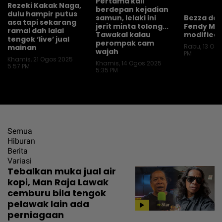
Pertama kali
Rezeki Kakak Naga,
berdepan kejadian
dulu hampir putus
samun, lelaki ini
Bezza dah
asa tapi sekarang
jerit minta tolong...
Fendy Moj
ramai dah lalai
Tawakal kalau
modified 
tengok ‘live’ jual
perompak cam
Rabu, 13 Ogo
mainan
wajah
PM
Khamis, 21 Ogos 2025
Khamis, 14 Ogos 2025
5:57 PM
5:35 PM
Semua
Hiburan
Berita
Variasi
Tebalkan muka jual air
kopi, Man Raja Lawak
cemburu bila tengok
pelawak lain ada
perniagaan