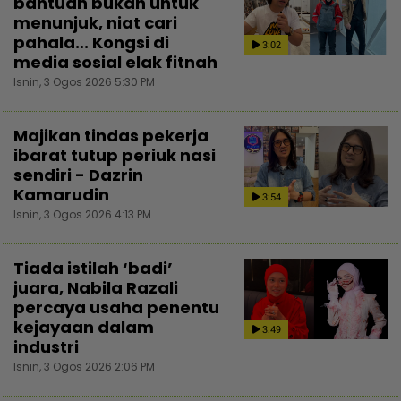
bantuan bukan untuk
menunjuk, niat cari
pahala... Kongsi di
3:02
media sosial elak fitnah
Isnin, 3 Ogos 2026 5:30 PM
Majikan tindas pekerja
ibarat tutup periuk nasi
sendiri - Dazrin
Kamarudin
3:54
Isnin, 3 Ogos 2026 4:13 PM
Tiada istilah ‘badi’
juara, Nabila Razali
percaya usaha penentu
kejayaan dalam
3:49
industri
Isnin, 3 Ogos 2026 2:06 PM