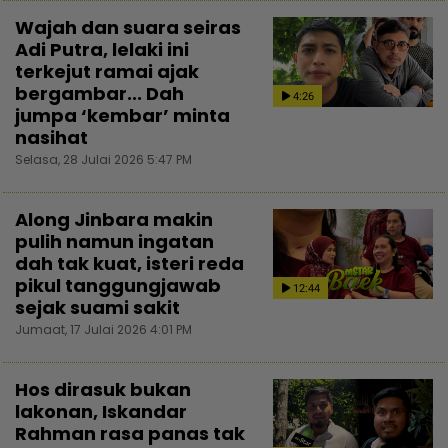
Wajah dan suara seiras
Adi Putra, lelaki ini
terkejut ramai ajak
bergambar... Dah
4:26
jumpa ‘kembar’ minta
nasihat
Selasa, 28 Julai 2026 5:47 PM
Along Jinbara makin
pulih namun ingatan
dah tak kuat, isteri reda
pikul tanggungjawab
12:44
sejak suami sakit
Jumaat, 17 Julai 2026 4:01 PM
Hos dirasuk bukan
lakonan, Iskandar
Rahman rasa panas tak