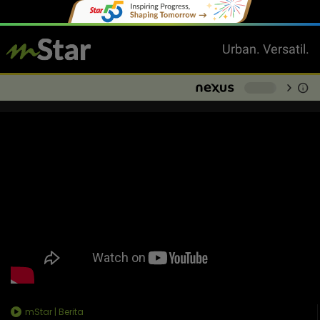
Urban. Versatil.
chevron_right
info
-
mStar | Berita