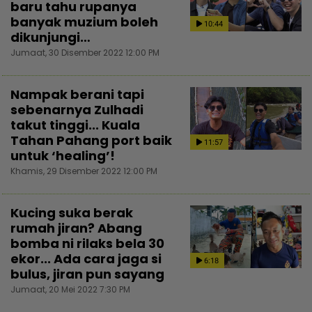
baru tahu rupanya
banyak muzium boleh
10:44
dikunjungi…
Jumaat, 30 Disember 2022 12:00 PM
Nampak berani tapi
sebenarnya Zulhadi
takut tinggi... Kuala
Tahan Pahang port baik
11:57
untuk ‘healing’!
Khamis, 29 Disember 2022 12:00 PM
Kucing suka berak
rumah jiran? Abang
bomba ni rilaks bela 30
ekor... Ada cara jaga si
6:18
bulus, jiran pun sayang
Jumaat, 20 Mei 2022 7:30 PM