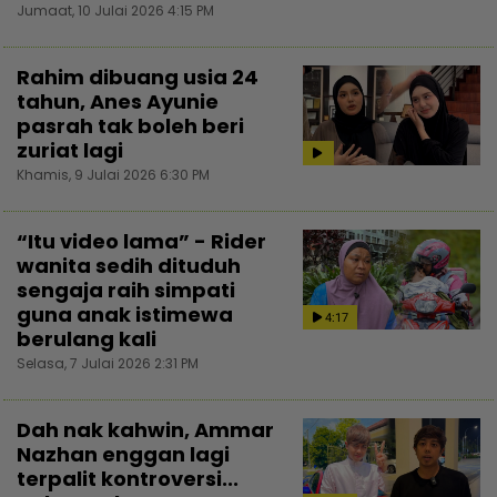
Jumaat, 10 Julai 2026 4:15 PM
Rahim dibuang usia 24
tahun, Anes Ayunie
pasrah tak boleh beri
zuriat lagi
Khamis, 9 Julai 2026 6:30 PM
“Itu video lama” - Rider
wanita sedih dituduh
sengaja raih simpati
guna anak istimewa
4:17
berulang kali
Selasa, 7 Julai 2026 2:31 PM
Dah nak kahwin, Ammar
Nazhan enggan lagi
terpalit kontroversi...