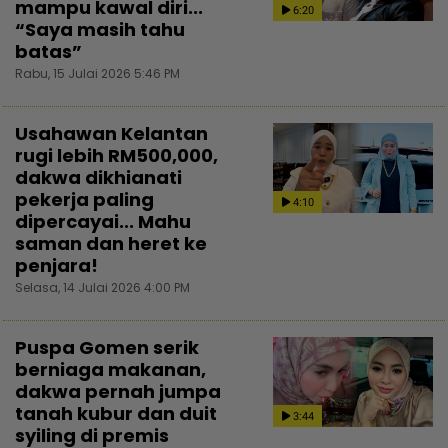
mampu kawal diri...
6:20
“Saya masih tahu
batas”
Rabu, 15 Julai 2026 5:46 PM
Usahawan Kelantan
rugi lebih RM500,000,
dakwa dikhianati
pekerja paling
4:10
dipercayai... Mahu
saman dan heret ke
penjara!
Selasa, 14 Julai 2026 4:00 PM
Puspa Gomen serik
berniaga makanan,
dakwa pernah jumpa
tanah kubur dan duit
3:44
syiling di premis