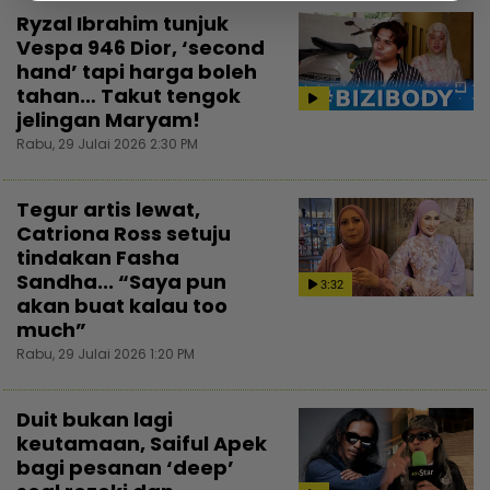
Ryzal Ibrahim tunjuk
Vespa 946 Dior, ‘second
hand’ tapi harga boleh
tahan… Takut tengok
jelingan Maryam!
Rabu, 29 Julai 2026 2:30 PM
Tegur artis lewat,
Catriona Ross setuju
tindakan Fasha
Sandha... “Saya pun
3:32
akan buat kalau too
much”
Rabu, 29 Julai 2026 1:20 PM
Duit bukan lagi
keutamaan, Saiful Apek
bagi pesanan ‘deep’