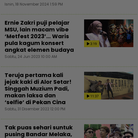
Isnin, 18 November 2024 1:59 PM
Ernie Zakri puji pelajar
MSU, lain macam vibe
‘Metfest 2023’… Waris
pula kagum konsert
3:19
angkat elemen budaya
Sabtu, 24 Jun 2023 10:00 AM
Teruja pertama kali
jejak kaki di Alor Setar!
Singgah Muzium Padi,
makan laksa dan
11:37
‘selfie’ di Pekan Cina
Sabtu, 31 Disember 2022 12:00 PM
Tak puas sehari suntuk
pusing Bandar Melaka,