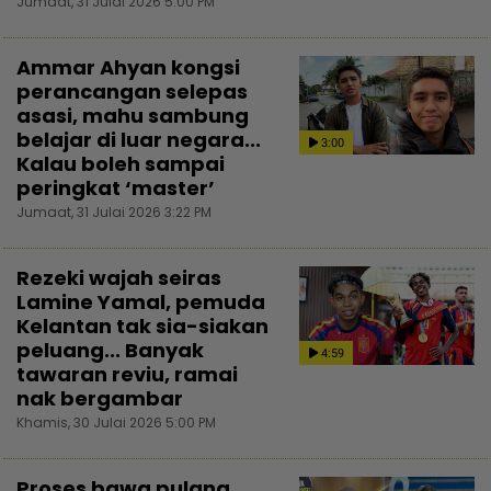
Jumaat, 31 Julai 2026 5:00 PM
Ammar Ahyan kongsi
perancangan selepas
asasi, mahu sambung
belajar di luar negara...
3:00
Kalau boleh sampai
peringkat ‘master’
Jumaat, 31 Julai 2026 3:22 PM
Rezeki wajah seiras
Lamine Yamal, pemuda
Kelantan tak sia-siakan
peluang... Banyak
4:59
tawaran reviu, ramai
nak bergambar
Khamis, 30 Julai 2026 5:00 PM
Proses bawa pulang