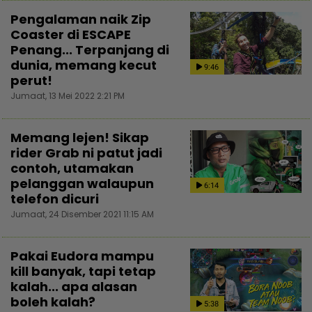
Pengalaman naik Zip
Coaster di ESCAPE
Penang... Terpanjang di
dunia, memang kecut
9:46
perut!
Jumaat, 13 Mei 2022 2:21 PM
Memang lejen! Sikap
rider Grab ni patut jadi
contoh, utamakan
pelanggan walaupun
6:14
telefon dicuri
Jumaat, 24 Disember 2021 11:15 AM
Pakai Eudora mampu
kill banyak, tapi tetap
kalah... apa alasan
boleh kalah?
5:38