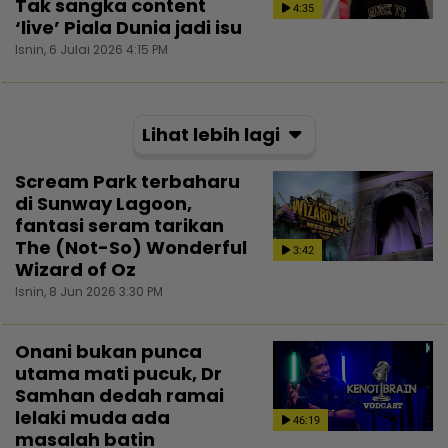
Tak sangka content
4:35
‘live’ Piala Dunia jadi isu
Isnin, 6 Julai 2026 4:15 PM
Lihat lebih lagi
Scream Park terbaharu
di Sunway Lagoon,
fantasi seram tarikan
The (Not-So) Wonderful
3:42
Wizard of Oz
Isnin, 8 Jun 2026 3:30 PM
Onani bukan punca
utama mati pucuk, Dr
Samhan dedah ramai
lelaki muda ada
46:19
masalah batin