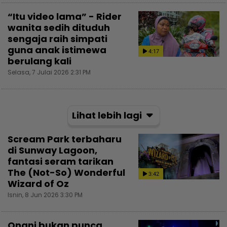
“Itu video lama” - Rider
wanita sedih dituduh
sengaja raih simpati
guna anak istimewa
4:17
berulang kali
Selasa, 7 Julai 2026 2:31 PM
Lihat lebih lagi
Scream Park terbaharu
di Sunway Lagoon,
fantasi seram tarikan
The (Not-So) Wonderful
3:42
Wizard of Oz
Isnin, 8 Jun 2026 3:30 PM
Onani bukan punca