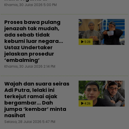
Khamis, 30 Julai 2026 5:00 PM
Proses bawa pulang
jenazah tak mudah,
ada sebab tidak
kebumi luar negara...
5:28
Ustaz Undertaker
jelaskan prosedur
‘embalming’
Khamis, 30 Julai 2026 2:14 PM
Wajah dan suara seiras
Adi Putra, lelaki ini
terkejut ramai ajak
bergambar... Dah
4:26
jumpa ‘kembar’ minta
nasihat
Selasa, 28 Julai 2026 5:47 PM