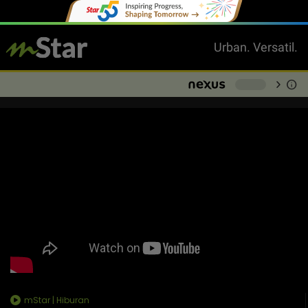
Urban. Versatil.
chevron_right
info
-
mStar | Hiburan