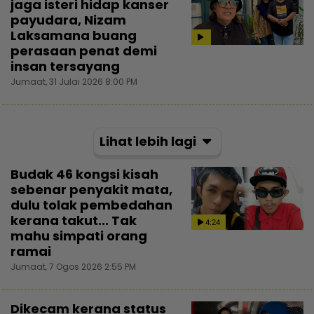
jaga isteri hidap kanser
payudara, Nizam
Laksamana buang
perasaan penat demi
insan tersayang
Jumaat, 31 Julai 2026 8:00 PM
Lihat lebih lagi
Budak 46 kongsi kisah
sebenar penyakit mata,
dulu tolak pembedahan
kerana takut... Tak
4:24
mahu simpati orang
ramai
Jumaat, 7 Ogos 2026 2:55 PM
Dikecam kerana status