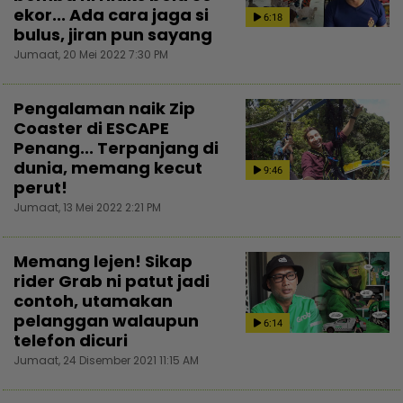
ekor... Ada cara jaga si
6:18
bulus, jiran pun sayang
Jumaat, 20 Mei 2022 7:30 PM
Pengalaman naik Zip
Coaster di ESCAPE
Penang... Terpanjang di
dunia, memang kecut
9:46
perut!
Jumaat, 13 Mei 2022 2:21 PM
Memang lejen! Sikap
rider Grab ni patut jadi
contoh, utamakan
pelanggan walaupun
6:14
telefon dicuri
Jumaat, 24 Disember 2021 11:15 AM