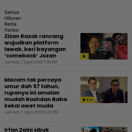
Semua
Hiburan
Berita
Variasi
Zizan Razak rancang
wujudkan platform
lawak, beri bayangan
‘comeback’ Jozan
Jumaat, 7 Ogos 2026 7:30 PM
Macam tak percaya
umur dah 57 tahun,
rupanya ini amalan
mudah Rashdan Baba
4:18
kekal awet muda
Jumaat, 7 Ogos 2026 5:00 PM
Irfan Zaini sibuk