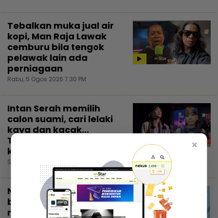
Tebalkan muka jual air
kopi, Man Raja Lawak
cemburu bila tengok
pelawak lain ada
perniagaan
Rabu, 5 Ogos 2026 7:30 PM
Intan Serah memilih
calon suami, cari lelaki
kaya dan kacak...
Trauma pengalaman
×
kahwin rakan
Selasa, 4 Ogos 2026 7:30 PM
Nadzmi Adhwa bagi
bantuan bukan untuk
menunjuk, niat cari