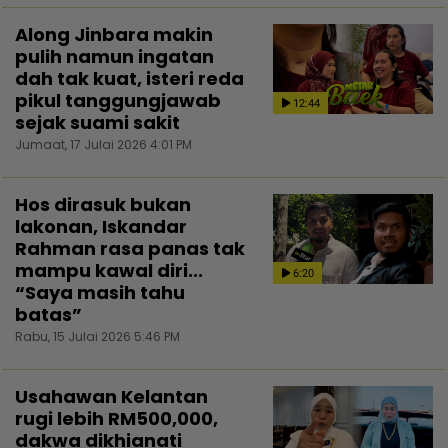
Along Jinbara makin
pulih namun ingatan
dah tak kuat, isteri reda
pikul tanggungjawab
12:44
sejak suami sakit
Jumaat, 17 Julai 2026 4:01 PM
Hos dirasuk bukan
lakonan, Iskandar
Rahman rasa panas tak
mampu kawal diri...
6:20
“Saya masih tahu
batas”
Rabu, 15 Julai 2026 5:46 PM
Usahawan Kelantan
rugi lebih RM500,000,
dakwa dikhianati