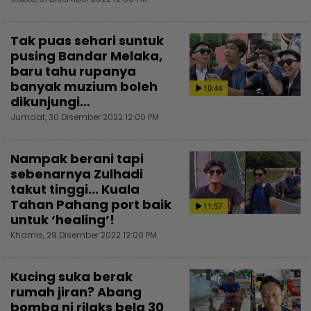
Tak puas sehari suntuk
pusing Bandar Melaka,
baru tahu rupanya
banyak muzium boleh
10:44
dikunjungi…
Jumaat, 30 Disember 2022 12:00 PM
Nampak berani tapi
sebenarnya Zulhadi
takut tinggi... Kuala
Tahan Pahang port baik
11:57
untuk ‘healing’!
Khamis, 29 Disember 2022 12:00 PM
Kucing suka berak
rumah jiran? Abang
bomba ni rilaks bela 30