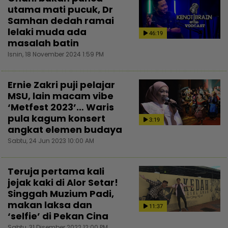
utama mati pucuk, Dr
Samhan dedah ramai
lelaki muda ada
46:19
masalah batin
Isnin, 18 November 2024 1:59 PM
Ernie Zakri puji pelajar
MSU, lain macam vibe
‘Metfest 2023’… Waris
pula kagum konsert
3:19
angkat elemen budaya
Sabtu, 24 Jun 2023 10:00 AM
Teruja pertama kali
jejak kaki di Alor Setar!
Singgah Muzium Padi,
makan laksa dan
11:37
‘selfie’ di Pekan Cina
Sabtu, 31 Disember 2022 12:00 PM