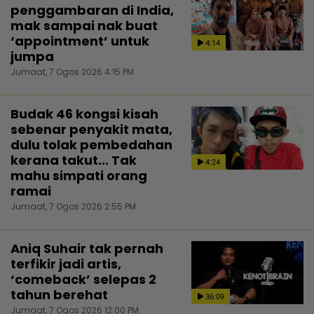
penggambaran di India,
mak sampai nak buat
‘appointment’ untuk
4:14
jumpa
Jumaat, 7 Ogos 2026 4:15 PM
Budak 46 kongsi kisah
sebenar penyakit mata,
dulu tolak pembedahan
kerana takut... Tak
4:24
mahu simpati orang
ramai
Jumaat, 7 Ogos 2026 2:55 PM
Aniq Suhair tak pernah
terfikir jadi artis,
‘comeback’ selepas 2
tahun berehat
36:09
Jumaat, 7 Ogos 2026 12:00 PM