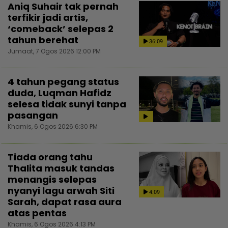
Aniq Suhair tak pernah
terfikir jadi artis,
‘comeback’ selepas 2
tahun berehat
36:09
Jumaat, 7 Ogos 2026 12:00 PM
4 tahun pegang status
duda, Luqman Hafidz
selesa tidak sunyi tanpa
pasangan
Khamis, 6 Ogos 2026 6:30 PM
Tiada orang tahu
Thalita masuk tandas
menangis selepas
nyanyi lagu arwah Siti
4:09
Sarah, dapat rasa aura
atas pentas
Khamis, 6 Ogos 2026 4:13 PM