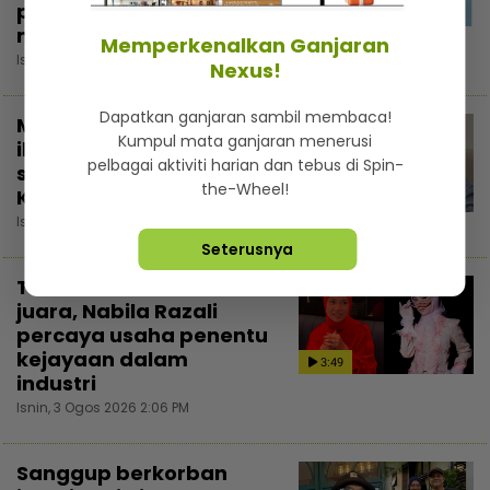
pahala... Kongsi di
3:02
media sosial elak fitnah
Memperkenalkan Ganjaran
Isnin, 3 Ogos 2026 5:30 PM
Nexus!
Dapatkan ganjaran sambil membaca!
Majikan tindas pekerja
Kumpul mata ganjaran menerusi
ibarat tutup periuk nasi
pelbagai aktiviti harian dan tebus di Spin-
sendiri - Dazrin
the-Wheel!
Kamarudin
3:54
Isnin, 3 Ogos 2026 4:13 PM
Seterusnya
Tiada istilah ‘badi’
juara, Nabila Razali
percaya usaha penentu
kejayaan dalam
3:49
industri
Isnin, 3 Ogos 2026 2:06 PM
Sanggup berkorban