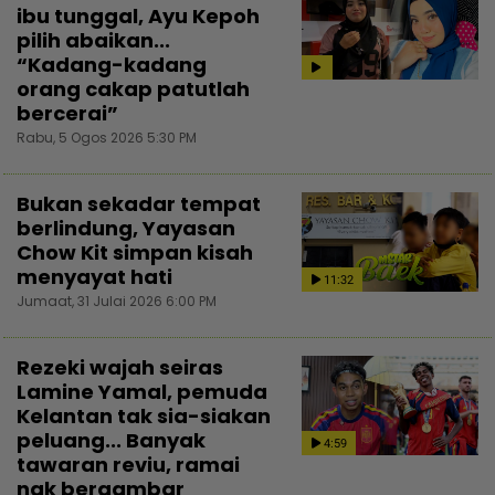
ibu tunggal, Ayu Kepoh
pilih abaikan...
“Kadang-kadang
orang cakap patutlah
bercerai”
Rabu, 5 Ogos 2026 5:30 PM
Bukan sekadar tempat
berlindung, Yayasan
Chow Kit simpan kisah
menyayat hati
11:32
Jumaat, 31 Julai 2026 6:00 PM
Rezeki wajah seiras
Lamine Yamal, pemuda
Kelantan tak sia-siakan
peluang... Banyak
4:59
tawaran reviu, ramai
nak bergambar