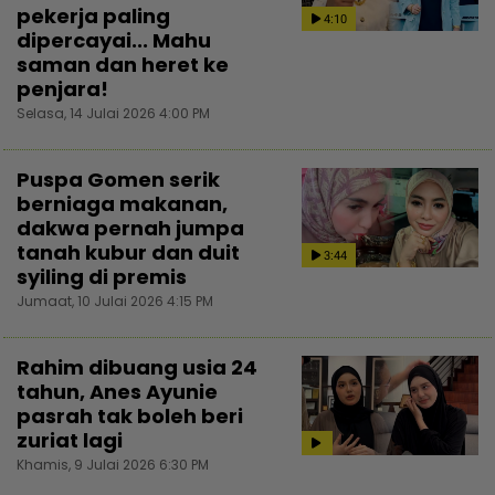
pekerja paling
4:10
dipercayai... Mahu
saman dan heret ke
penjara!
Selasa, 14 Julai 2026 4:00 PM
Puspa Gomen serik
berniaga makanan,
dakwa pernah jumpa
tanah kubur dan duit
3:44
syiling di premis
Jumaat, 10 Julai 2026 4:15 PM
Rahim dibuang usia 24
tahun, Anes Ayunie
pasrah tak boleh beri
zuriat lagi
Khamis, 9 Julai 2026 6:30 PM