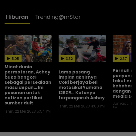
Hiburan
Trending@mStar
5:05
3:32
2:37
Minat dunia
Pernah d
permotoran, Achey
Lama pasang
penyondo
buka bengkel
impian akhirnya
takut nak
sebagai persediaan
Coki berjaya beli
kebahagi
masa depan… Ini
motosikal Yamaha
dengan su
pesanan untuk
125ZR… Katanya
media sos
netizen pertikai
terpengaruh Achey
sumber duit
Jumaat, 19 M
Isnin, 22 Mei 2023 4:00 PM
PM
Isnin, 22 Mei 2023 5:54 PM