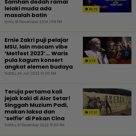
Samhan dedah ramai
lelaki muda ada
46:19
masalah batin
Isnin, 18 November 2024 1:59 PM
Ernie Zakri puji pelajar
MSU, lain macam vibe
‘Metfest 2023’… Waris
pula kagum konsert
3:19
angkat elemen budaya
Sabtu, 24 Jun 2023 10:00 AM
Teruja pertama kali
jejak kaki di Alor Setar!
Singgah Muzium Padi,
makan laksa dan
11:37
‘selfie’ di Pekan Cina
Sabtu, 31 Disember 2022 12:00 PM