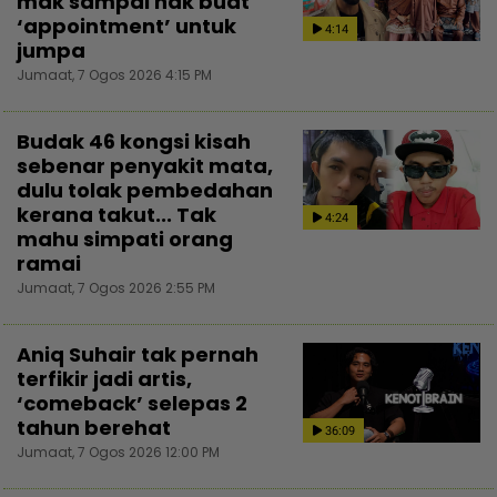
mak sampai nak buat
‘appointment’ untuk
4:14
jumpa
Jumaat, 7 Ogos 2026 4:15 PM
Budak 46 kongsi kisah
sebenar penyakit mata,
dulu tolak pembedahan
kerana takut... Tak
4:24
mahu simpati orang
ramai
Jumaat, 7 Ogos 2026 2:55 PM
Aniq Suhair tak pernah
terfikir jadi artis,
‘comeback’ selepas 2
tahun berehat
36:09
Jumaat, 7 Ogos 2026 12:00 PM