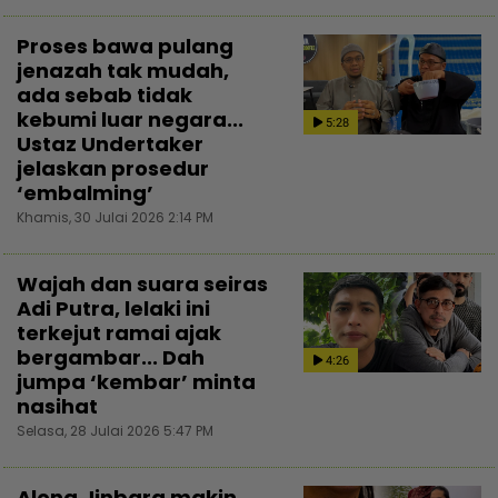
Proses bawa pulang
jenazah tak mudah,
ada sebab tidak
kebumi luar negara...
5:28
Ustaz Undertaker
jelaskan prosedur
‘embalming’
Khamis, 30 Julai 2026 2:14 PM
Wajah dan suara seiras
Adi Putra, lelaki ini
terkejut ramai ajak
bergambar... Dah
4:26
jumpa ‘kembar’ minta
nasihat
Selasa, 28 Julai 2026 5:47 PM
Along Jinbara makin