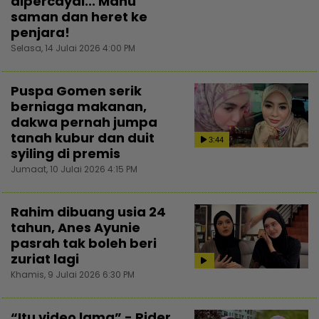
dipercayai... Mahu
saman dan heret ke
penjara!
Selasa, 14 Julai 2026 4:00 PM
Puspa Gomen serik
berniaga makanan,
dakwa pernah jumpa
tanah kubur dan duit
3:44
syiling di premis
Jumaat, 10 Julai 2026 4:15 PM
Rahim dibuang usia 24
tahun, Anes Ayunie
pasrah tak boleh beri
zuriat lagi
Khamis, 9 Julai 2026 6:30 PM
“Itu video lama” - Rider