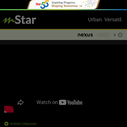
Urban. Versatil.
chevron_right
info
-
mStar | Hiburan