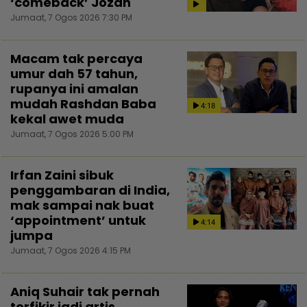
‘comeback’ Jozan
Jumaat, 7 Ogos 2026 7:30 PM
Macam tak percaya
umur dah 57 tahun,
rupanya ini amalan
mudah Rashdan Baba
4:18
kekal awet muda
Jumaat, 7 Ogos 2026 5:00 PM
Irfan Zaini sibuk
penggambaran di India,
mak sampai nak buat
‘appointment’ untuk
4:14
jumpa
Jumaat, 7 Ogos 2026 4:15 PM
Aniq Suhair tak pernah
terfikir jadi artis,