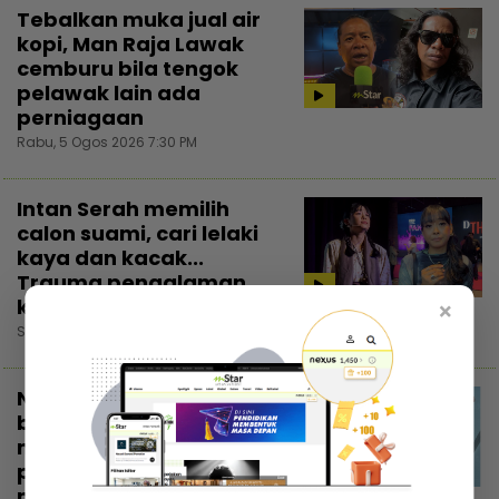
Tebalkan muka jual air
kopi, Man Raja Lawak
cemburu bila tengok
pelawak lain ada
perniagaan
Rabu, 5 Ogos 2026 7:30 PM
Intan Serah memilih
calon suami, cari lelaki
kaya dan kacak...
Trauma pengalaman
kahwin rakan
×
Selasa, 4 Ogos 2026 7:30 PM
Nadzmi Adhwa bagi
bantuan bukan untuk
menunjuk, niat cari
pahala... Kongsi di
3:02
media sosial elak fitnah