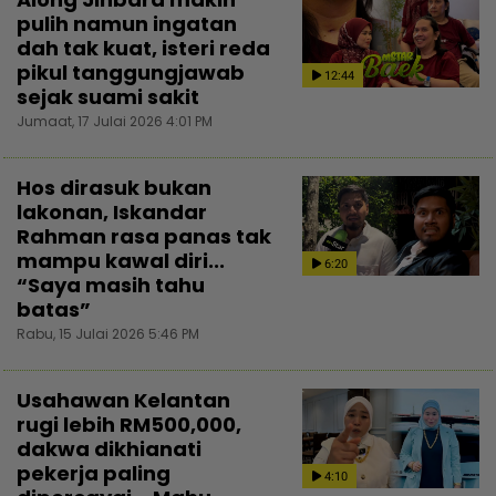
pulih namun ingatan
dah tak kuat, isteri reda
pikul tanggungjawab
12:44
sejak suami sakit
Jumaat, 17 Julai 2026 4:01 PM
Hos dirasuk bukan
lakonan, Iskandar
Rahman rasa panas tak
mampu kawal diri...
6:20
“Saya masih tahu
batas”
Rabu, 15 Julai 2026 5:46 PM
Usahawan Kelantan
rugi lebih RM500,000,
dakwa dikhianati
pekerja paling
4:10