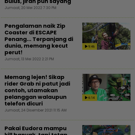
bulus, jiran pun sayang
Jumaat, 20 Mei 2022 7:30 PM
Pengalaman naik Zip
Coaster di ESCAPE
Penang... Terpanjang di
dunia, memang kecut
9:46
perut!
Jumaat, 13 Mei 2022 2:21 PM
Memang lejen! Sikap
rider Grab ni patut jadi
contoh, utamakan
pelanggan walaupun
6:14
telefon dicuri
Jumaat, 24 Disember 2021 11:15 AM
Pakai Eudora mampu
kill banyak, tapi tetap