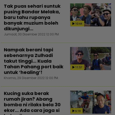
Tak puas sehari suntuk
pusing Bandar Melaka,
baru tahu rupanya
banyak muzium boleh
10:44
dikunjungi…
Jumaat, 30 Disember 2022 12:00 PM
Nampak berani tapi
sebenarnya Zulhadi
takut tinggi... Kuala
Tahan Pahang port baik
11:57
untuk ‘healing’!
Khamis, 29 Disember 2022 12:00 PM
Kucing suka berak
rumah jiran? Abang
bomba ni rilaks bela 30
ekor... Ada cara jaga si
6:18