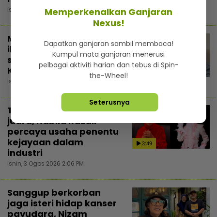
Isnin, 3 Ogos 2026 5:30 PM
Memperkenalkan Ganjaran
Nexus!
Majikan tindas pekerja
Dapatkan ganjaran sambil membaca!
ibarat tutup periuk nasi
Kumpul mata ganjaran menerusi
sendiri - Dazrin
pelbagai aktiviti harian dan tebus di Spin-
Kamarudin
3:54
the-Wheel!
Isnin, 3 Ogos 2026 4:13 PM
Seterusnya
Tiada istilah ‘badi’
juara, Nabila Razali
percaya usaha penentu
kejayaan dalam
3:49
industri
Isnin, 3 Ogos 2026 2:06 PM
Sanggup berkorban
jaga isteri hidap kanser
payudara, Nizam