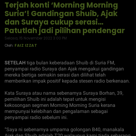
Terjah konti ‘Morning Morning
Suria’! Gandingan Shuib, Ajak
dan Suraya cukup serasi…
Patutlah jadi pilihan pendengar
Selasa, 15 November 2022 3:00 PM
Oleh:
FAIZ IZZAT
SETELAH
tiga bulan keberadaan Shuib di Suria FM,
penyampai radio Suraya dan Ajak mengakui gandingan
mereka bertiga semakin serasi dan dilihat telah
memberikan impak positif kepada stesen radio berkenaan.
Kata Suraya atau nama sebenarnya Suraya Borhan, 39,
pemilihan Shuib ini adalah tepat untuk mengisi
kekosongan segmen Morning Morning Suria kerana
mempunyai kelebihan dan pengalaman sebagai
penyampai radio sebelum ini.
“Saya ni sebenarnya umpama golongan B40, manakala
Ajak dan Shuib adalah T20 walaupun kami tiada sebarang