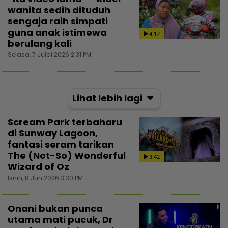
wanita sedih dituduh
sengaja raih simpati
guna anak istimewa
4:17
berulang kali
Selasa, 7 Julai 2026 2:31 PM
Lihat lebih lagi
Scream Park terbaharu
di Sunway Lagoon,
fantasi seram tarikan
The (Not-So) Wonderful
3:42
Wizard of Oz
Isnin, 8 Jun 2026 3:30 PM
Onani bukan punca
utama mati pucuk, Dr