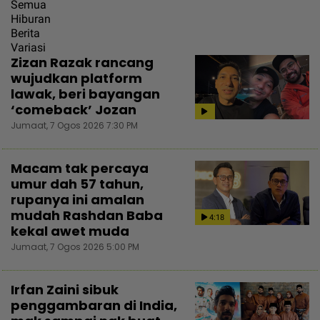
Semua
Hiburan
Berita
Variasi
Zizan Razak rancang
wujudkan platform
lawak, beri bayangan
‘comeback’ Jozan
Jumaat, 7 Ogos 2026 7:30 PM
Macam tak percaya
umur dah 57 tahun,
rupanya ini amalan
mudah Rashdan Baba
4:18
kekal awet muda
Jumaat, 7 Ogos 2026 5:00 PM
Irfan Zaini sibuk
penggambaran di India,