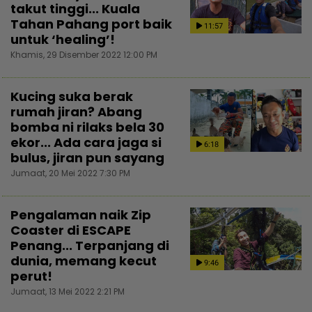
takut tinggi... Kuala
Tahan Pahang port baik
11:57
untuk ‘healing’!
Khamis, 29 Disember 2022 12:00 PM
Kucing suka berak
rumah jiran? Abang
bomba ni rilaks bela 30
ekor... Ada cara jaga si
6:18
bulus, jiran pun sayang
Jumaat, 20 Mei 2022 7:30 PM
Pengalaman naik Zip
Coaster di ESCAPE
Penang... Terpanjang di
dunia, memang kecut
9:46
perut!
Jumaat, 13 Mei 2022 2:21 PM