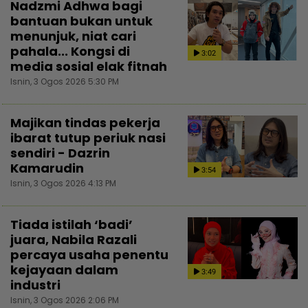
Nadzmi Adhwa bagi
bantuan bukan untuk
menunjuk, niat cari
pahala... Kongsi di
3:02
media sosial elak fitnah
Isnin, 3 Ogos 2026 5:30 PM
Majikan tindas pekerja
ibarat tutup periuk nasi
sendiri - Dazrin
Kamarudin
3:54
Isnin, 3 Ogos 2026 4:13 PM
Tiada istilah ‘badi’
juara, Nabila Razali
percaya usaha penentu
kejayaan dalam
3:49
industri
Isnin, 3 Ogos 2026 2:06 PM