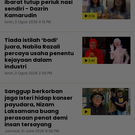
ibarat tutup periuk nasi
sendiri - Dazrin
Kamarudin
3:54
Isnin, 3 Ogos 2026 4:13 PM
Tiada istilah ‘badi’
juara, Nabila Razali
percaya usaha penentu
kejayaan dalam
3:49
industri
Isnin, 3 Ogos 2026 2:06 PM
Sanggup berkorban
jaga isteri hidap kanser
payudara, Nizam
Laksamana buang
perasaan penat demi
insan tersayang
Jumaat, 31 Julai 2026 8:00 PM