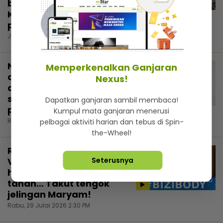
belajar di luar negara...
3:00
Kalau boleh sampai
peringkat ‘master’
Jumaat, 31 Julai 2026 3:22 PM
Nama belum cukup
Memperkenalkan Ganjaran
dikenali, Melissa Aurellia
Nexus!
akui kecil hati tapi tak
sanggup buat gimik
Dapatkan ganjaran sambil membaca!
popularkan diri
Kumpul mata ganjaran menerusi
Rabu, 29 Julai 2026 7:30 PM
pelbagai aktiviti harian dan tebus di Spin-
the-Wheel!
Ryzal Ibrahim tunjuk
Vespa 946 Dior, ‘second
Seterusnya
hand’ tapi harga boleh
tahan… Takut tengok
jelingan Maryam!
Rabu, 29 Julai 2026 2:30 PM