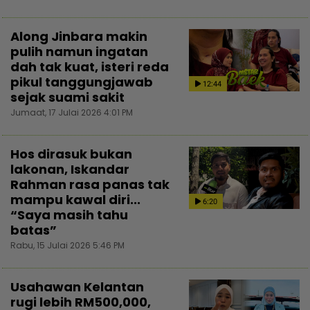
Along Jinbara makin
pulih namun ingatan
dah tak kuat, isteri reda
pikul tanggungjawab
12:44
sejak suami sakit
Jumaat, 17 Julai 2026 4:01 PM
Hos dirasuk bukan
lakonan, Iskandar
Rahman rasa panas tak
mampu kawal diri...
6:20
“Saya masih tahu
batas”
Rabu, 15 Julai 2026 5:46 PM
Usahawan Kelantan
rugi lebih RM500,000,