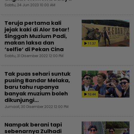
Sabtu, 24 Jun 2023 10:00 AM
Teruja pertama kali
jejak kaki di Alor Setar!
Singgah Muzium Padi,
makan laksa dan
11:37
‘selfie’ di Pekan Cina
Sabtu, 31 Disember 2022 12:00 PM
Tak puas sehari suntuk
pusing Bandar Melaka,
baru tahu rupanya
banyak muzium boleh
10:44
dikunjungi…
Jumaat, 30 Disember 2022 12:00 PM
Nampak berani tapi
sebenarnya Zulhadi