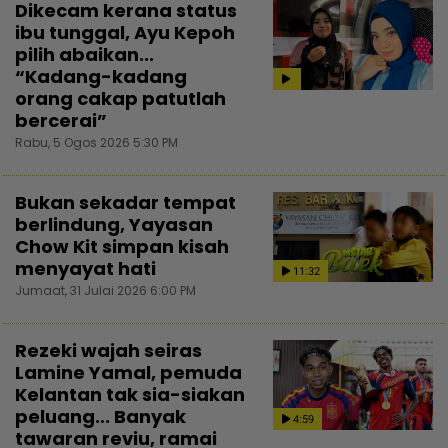
Dikecam kerana status
ibu tunggal, Ayu Kepoh
pilih abaikan...
“Kadang-kadang
orang cakap patutlah
bercerai”
Rabu, 5 Ogos 2026 5:30 PM
Bukan sekadar tempat
berlindung, Yayasan
Chow Kit simpan kisah
menyayat hati
11:32
Jumaat, 31 Julai 2026 6:00 PM
Rezeki wajah seiras
Lamine Yamal, pemuda
Kelantan tak sia-siakan
peluang... Banyak
4:59
tawaran reviu, ramai