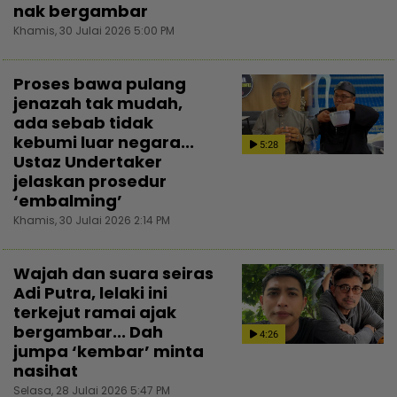
nak bergambar
Khamis, 30 Julai 2026 5:00 PM
Proses bawa pulang
jenazah tak mudah,
ada sebab tidak
kebumi luar negara...
5:28
Ustaz Undertaker
jelaskan prosedur
‘embalming’
Khamis, 30 Julai 2026 2:14 PM
Wajah dan suara seiras
Adi Putra, lelaki ini
terkejut ramai ajak
bergambar... Dah
4:26
jumpa ‘kembar’ minta
nasihat
Selasa, 28 Julai 2026 5:47 PM