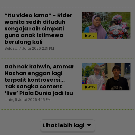
“Itu video lama” - Rider
wanita sedih dituduh
sengaja raih simpati
guna anak istimewa
4:17
berulang kali
Selasa, 7 Julai 2026 2:31 PM
Dah nak kahwin, Ammar
Nazhan enggan lagi
terpalit kontroversi...
Tak sangka content
4:35
‘live’ Piala Dunia jadi isu
Isnin, 6 Julai 2026 4:15 PM
Lihat lebih lagi