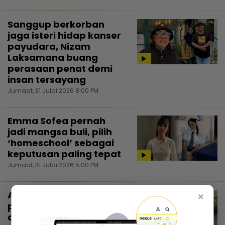
Sanggup berkorban
jaga isteri hidap kanser
payudara, Nizam
Laksamana buang
perasaan penat demi
insan tersayang
Jumaat, 31 Julai 2026 8:00 PM
Emma Sofea pernah
jadi mangsa buli, pilih
‘homeschool’ sebagai
keputusan paling tepat
Jumaat, 31 Julai 2026 5:00 PM
Ammar Ahyan kongsi
×
perancangan selepas
asasi, mahu sambung