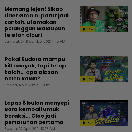
Memang lejen! Sikap
rider Grab ni patut jadi
contoh, utamakan
pelanggan walaupun
6:14
telefon dicuri
Jumaat, 24 Disember 2021 11:15 AM
Pakai Eudora mampu
kill banyak, tapi tetap
kalah... apa alasan
boleh kalah?
5:38
Selasa, 4 Mei 2021 9:00 PM
Lepas 8 bulan menyepi,
Bora kembali untuk
beraksi... Gloo jadi
pertaruhan pertama
5:49
Selasa, 27 April 2021 10:18 AM