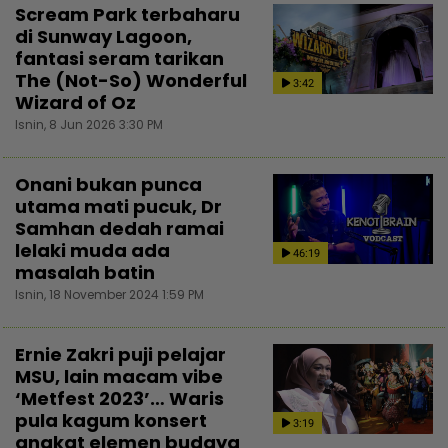
Scream Park terbaharu
di Sunway Lagoon,
fantasi seram tarikan
The (Not-So) Wonderful
3:42
Wizard of Oz
Isnin, 8 Jun 2026 3:30 PM
Onani bukan punca
utama mati pucuk, Dr
Samhan dedah ramai
lelaki muda ada
46:19
masalah batin
Isnin, 18 November 2024 1:59 PM
Ernie Zakri puji pelajar
MSU, lain macam vibe
‘Metfest 2023’… Waris
pula kagum konsert
3:19
angkat elemen budaya