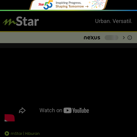
Urban. Versatil.
chevron_right
info
-
mStar | Hiburan