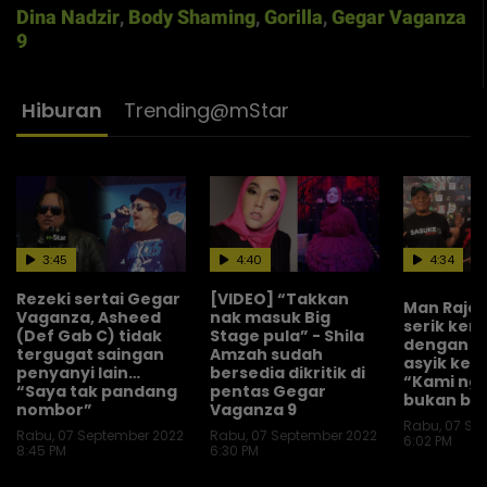
Dina Nadzir
,
Body Shaming
,
Gorilla
,
Gegar Vaganza
9
Hiburan
Trending@mStar
3:45
4:40
4:34
Rezeki sertai Gegar
[VIDEO] “Takkan
Man Raja
Vaganza, Asheed
nak masuk Big
serik ker
(Def Gab C) tidak
Stage pula” - Shila
dengan Ta
tergugat saingan
Amzah sudah
asyik kena
penyanyi lain…
bersedia dikritik di
“Kami ng
“Saya tak pandang
pentas Gegar
bukan bab
nombor”
Vaganza 9
Rabu, 07 Se
Rabu, 07 September 2022
Rabu, 07 September 2022
6:02 PM
8:45 PM
6:30 PM