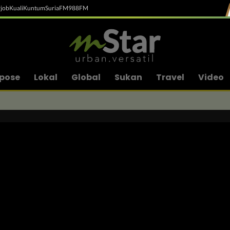
job
Kuali
Kuntum
SuriaFM
988FM
pose
Lokal
Global
Sukan
Travel
Video