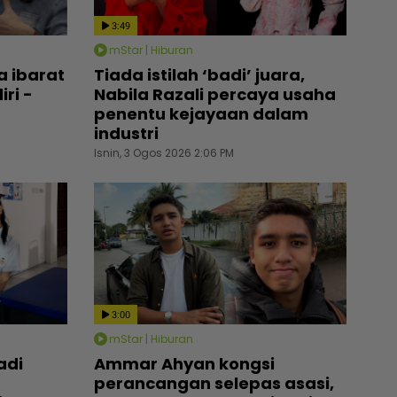
3:49
mStar | Hiburan
a ibarat
Tiada istilah ‘badi’ juara,
iri -
Nabila Razali percaya usaha
penentu kejayaan dalam
industri
Isnin, 3 Ogos 2026 2:06 PM
3:00
mStar | Hiburan
adi
Ammar Ahyan kongsi
perancangan selepas asasi,