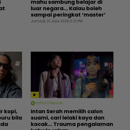
i
mahu sambung belajar di
at
luar negara... Kalau boleh
sampai peringkat ‘master’
Jumaat, 31 Julai 2026 3:22 PM
mStar | Hiburan
r kopi,
Intan Serah memilih calon
uru bila
suami, cari lelaki kaya dan
ada
kacak... Trauma pengalaman