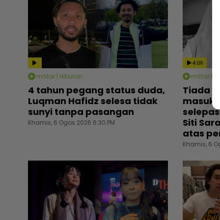
4:09
mStar | Hiburan
mStar | H
4 tahun pegang status duda,
Tiada o
Luqman Hafidz selesa tidak
masuk 
sunyi tanpa pasangan
selepas
Siti Sa
Khamis, 6 Ogos 2026 6:30 PM
atas pe
Khamis, 6 O