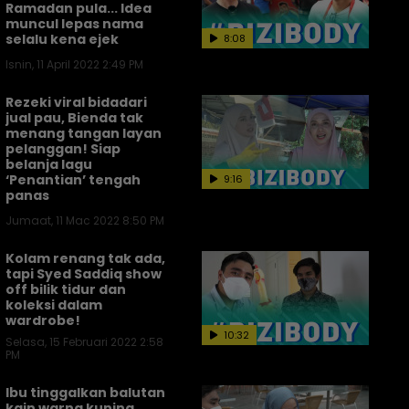
Ramadan pula... Idea
muncul lepas nama
selalu kena ejek
8:08
Isnin, 11 April 2022 2:49 PM
Rezeki viral bidadari
jual pau, Bienda tak
menang tangan layan
pelanggan! Siap
belanja lagu
‘Penantian’ tengah
9:16
panas
Jumaat, 11 Mac 2022 8:50 PM
Kolam renang tak ada,
tapi Syed Saddiq show
off bilik tidur dan
koleksi dalam
wardrobe!
10:32
Selasa, 15 Februari 2022 2:58
PM
Ibu tinggalkan balutan
kain warna kuning