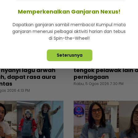
Memperkenalkan Ganjaran Nexus!
Dapatkan ganjaran sambil membaca! Kumpul mata
ganjaran menerusi pelbagai aktiviti harian dan tebus
di Spin-the-Wheel!
iburan
mStar | Hiburan
Seterusnya
rang tahu Thalita
Tebalkan muka jual ai
tandas menangis
Man Raja Lawak cemb
 nyanyi lagu arwah
tengok pelawak lain 
rah, dapat rasa aura
perniagaan
ntas
Rabu, 5 Ogos 2026 7:30 PM
gos 2026 4:13 PM