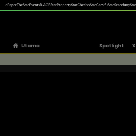
ePaper
TheStar
Events
R.AGE
StarProperty
StarCherish
StarCarsifu
StarSearch
myStar
Utama
Spotlight
X