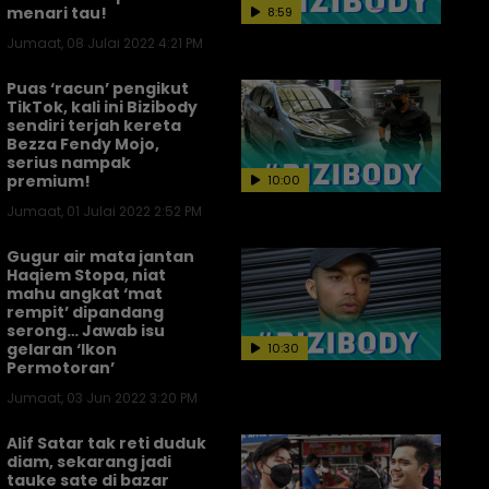
menari tau!
8:59
Jumaat, 08 Julai 2022 4:21 PM
Puas ‘racun’ pengikut
TikTok, kali ini Bizibody
sendiri terjah kereta
Bezza Fendy Mojo,
serius nampak
premium!
10:00
Jumaat, 01 Julai 2022 2:52 PM
Gugur air mata jantan
Haqiem Stopa, niat
mahu angkat ‘mat
rempit’ dipandang
serong… Jawab isu
gelaran ‘Ikon
10:30
Permotoran’
Jumaat, 03 Jun 2022 3:20 PM
Alif Satar tak reti duduk
diam, sekarang jadi
tauke sate di bazar