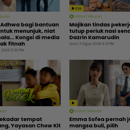
3:54
iburan
mStar | Hiburan
 Adhwa bagi bantuan
Majikan tindas pekerj
ntuk menunjuk, niat
tutup periuk nasi send
ala... Kongsi di media
Dazrin Kamarudin
lak fitnah
Isnin, 3 Ogos 2026 4:13 PM
s 2026 5:30 PM
rita
mStar | Hiburan
sekadar tempat
Emma Sofea pernah j
ung, Yayasan Chow Kit
mangsa buli, pilih