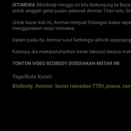
ISTIMEWA
#Bizibody
minggu ini kita berkunjung ke Ba
untuk singgah gerai jualan pelawak Ammar Titan iaitu Sm
Untuk bazar kali ini, Ammar menjual hidangan bakar seper
menggunakan resipi istimewa.
Dalam pada itu, Ammar turut berkongsi aktiviti sepanjan
Katanya, dia memperlahankan karier lakonan kerana mahu
TONTON VIDEO BIZIBODY DISEDIAKAN MSTAR INI
Tags/Kata Kunci:
Bizibody
,
Ammar
,
bazar ramadan TTDI
,
puasa
,
ra