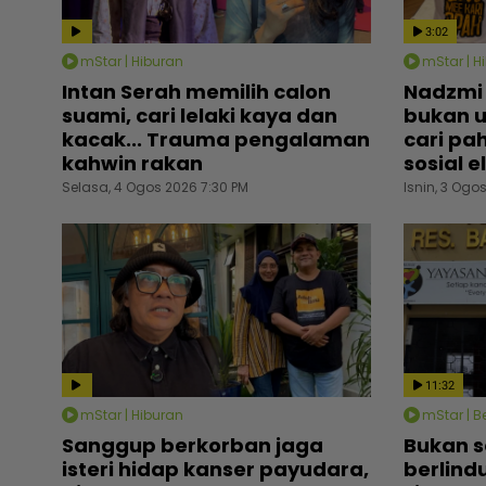
3:02
mStar | Hiburan
mStar | H
Intan Serah memilih calon
Nadzmi
suami, cari lelaki kaya dan
bukan u
kacak... Trauma pengalaman
cari pah
kahwin rakan
sosial e
Selasa, 4 Ogos 2026 7:30 PM
Isnin, 3 Ogo
11:32
mStar | Hiburan
mStar | Be
Sanggup berkorban jaga
Bukan 
isteri hidap kanser payudara,
berlind