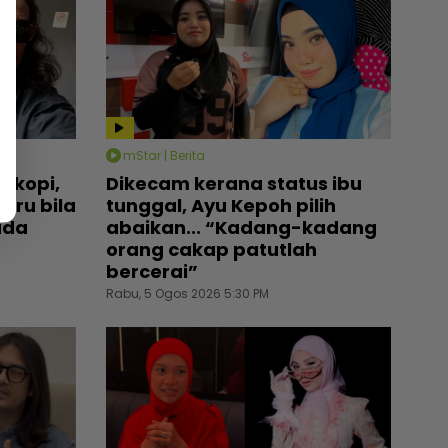
mStar | Berita
r kopi,
Dikecam kerana status ibu
uru bila
tunggal, Ayu Kepoh pilih
ada
abaikan... “Kadang-kadang
orang cakap patutlah
bercerai”
Rabu, 5 Ogos 2026 5:30 PM