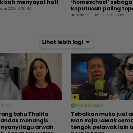
kisah menyayat hati
‘homeschool’ sebaga
keputusan paling tep
ulai 2026 6:00 PM
Jumaat, 31 Julai 2026 5:00 PM
Lihat lebih lagi
iburan
mStar | Hiburan
rang tahu Thalita
Tebalkan muka jual ai
tandas menangis
Man Raja Lawak cemb
 nyanyi lagu arwah
tengok pelawak lain 