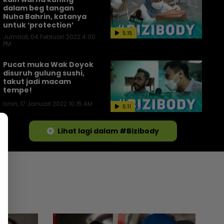
dalam beg tangan
Nuha Bahrin, katanya
untuk ‘protection’
5:15
Jumaat, 04 Februari 2022 4:00
PM
Pucat muka Wak Doyok
disuruh gulung sushi,
takut jadi macam
tempe!
Isnin, 17 Januari 2022 10:15 AM
5:11
Lihat lagi dalam #Bizibody