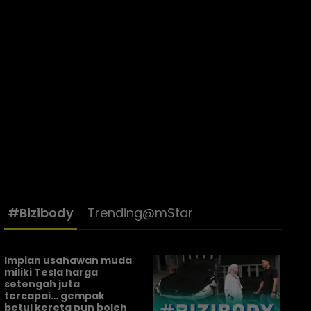
#Bizibody
Trending@mStar
Impian usahawan muda
miliki Tesla harga
setengah juta
tercapai… gempak
betul kereta pun boleh