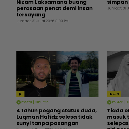
Nizam Laksamana buang
simpan 
perasaan penat demi insan
Jumaat, 31 J
tersayang
Jumaat, 31 Julai 2026 8:00 PM
4:09
mStar | Hiburan
mStar | H
4 tahun pegang status duda,
Tiada o
Luqman Hafidz selesa tidak
masuk 
sunyi tanpa pasangan
selepas