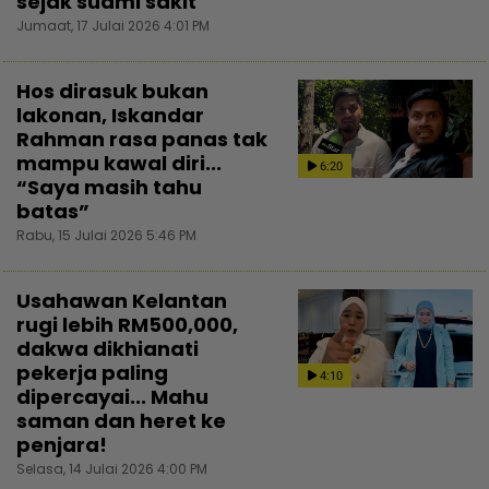
sejak suami sakit
Jumaat, 17 Julai 2026 4:01 PM
Hos dirasuk bukan
lakonan, Iskandar
Rahman rasa panas tak
mampu kawal diri...
6:20
“Saya masih tahu
batas”
Rabu, 15 Julai 2026 5:46 PM
Usahawan Kelantan
rugi lebih RM500,000,
dakwa dikhianati
pekerja paling
4:10
dipercayai... Mahu
saman dan heret ke
penjara!
Selasa, 14 Julai 2026 4:00 PM