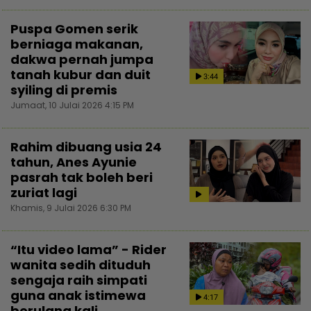
Puspa Gomen serik
berniaga makanan,
dakwa pernah jumpa
tanah kubur dan duit
3:44
syiling di premis
Jumaat, 10 Julai 2026 4:15 PM
Rahim dibuang usia 24
tahun, Anes Ayunie
pasrah tak boleh beri
zuriat lagi
Khamis, 9 Julai 2026 6:30 PM
“Itu video lama” - Rider
wanita sedih dituduh
sengaja raih simpati
guna anak istimewa
4:17
berulang kali