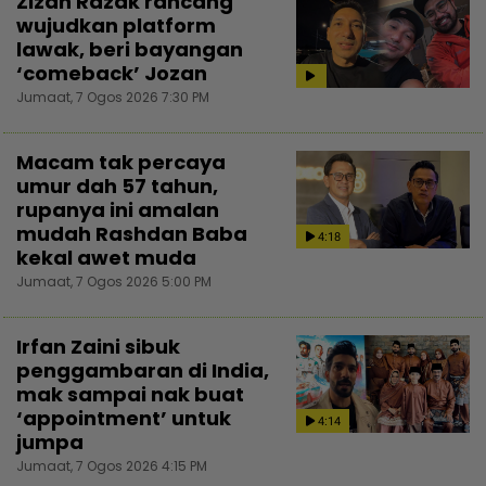
Zizan Razak rancang
wujudkan platform
lawak, beri bayangan
‘comeback’ Jozan
Jumaat, 7 Ogos 2026 7:30 PM
Macam tak percaya
umur dah 57 tahun,
rupanya ini amalan
mudah Rashdan Baba
4:18
kekal awet muda
Jumaat, 7 Ogos 2026 5:00 PM
Irfan Zaini sibuk
penggambaran di India,
mak sampai nak buat
‘appointment’ untuk
4:14
jumpa
Jumaat, 7 Ogos 2026 4:15 PM