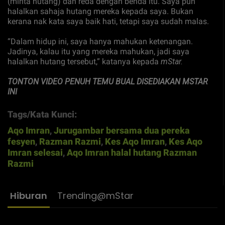
(minta hutang) dan reda dengan benda itu. Saya pun
halalkan sahaja hutang mereka kepada saya. Bukan
kerana nak kata saya baik hati, tetapi saya sudah malas.
“Dalam hidup ini, saya hanya mahukan ketenangan.
Jadinya, kalau itu yang mereka mahukan, jadi saya
halalkan hutang tersebut,” katanya kepada
mStar.
TONTON VIDEO PENUH TEMU BUAL DISEDIAKAN MSTAR
INI
Tags/Kata Kunci:
Aqo Imran
,
Jurugambar bersama dua pereka
fesyen
,
Razman Razmi
,
Kes Aqo Imran
,
Kes Aqo
Imran selesai
,
Aqo Imran halal hutang Razman
Razmi
Hiburan
Trending@mStar