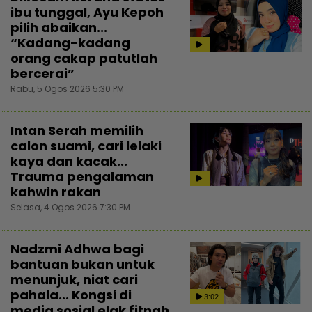
ibu tunggal, Ayu Kepoh
pilih abaikan...
“Kadang-kadang
orang cakap patutlah
bercerai”
Rabu, 5 Ogos 2026 5:30 PM
Intan Serah memilih
calon suami, cari lelaki
kaya dan kacak...
Trauma pengalaman
kahwin rakan
Selasa, 4 Ogos 2026 7:30 PM
Nadzmi Adhwa bagi
bantuan bukan untuk
menunjuk, niat cari
pahala... Kongsi di
3:02
media sosial elak fitnah