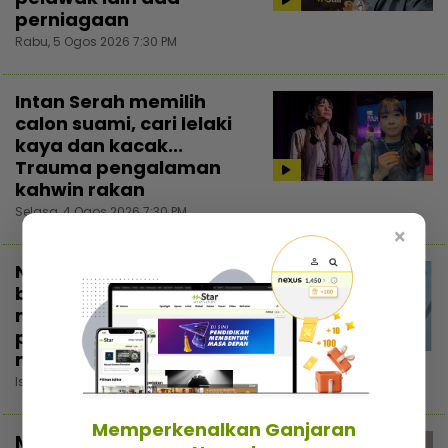
perniagaan
Rabu, 5 Ogos 2026 7:30 PM
Intan Serah memilih
calon suami, cari lelaki
kaya dan kacak...
Trauma pengalaman
kahwin rakan
Selasa, 4 Ogos 2026 7:30 PM
×
Nadzmi Adhwa bagi
bantuan bukan untuk
menunjuk, niat cari
pahala... Kongsi di
3:02
media sosial elak fitnah
Isnin, 3 Ogos 2026 5:30 PM
Memperkenalkan Ganjaran
Majikan tindas pekerja