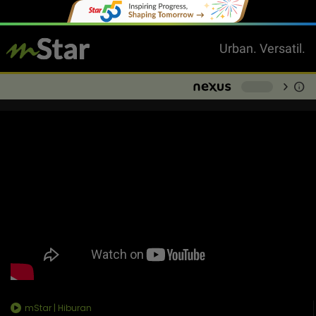
Urban. Versatil.
chevron_right
info
-
mStar | Hiburan