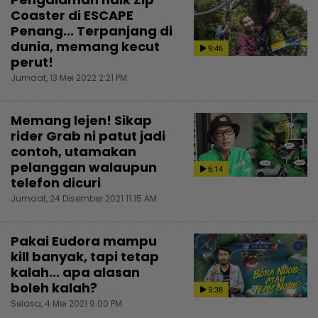
Coaster di ESCAPE
Penang... Terpanjang di
dunia, memang kecut
9:46
perut!
Jumaat, 13 Mei 2022 2:21 PM
Memang lejen! Sikap
rider Grab ni patut jadi
contoh, utamakan
pelanggan walaupun
6:14
telefon dicuri
Jumaat, 24 Disember 2021 11:15 AM
Pakai Eudora mampu
kill banyak, tapi tetap
kalah... apa alasan
boleh kalah?
5:38
Selasa, 4 Mei 2021 9:00 PM