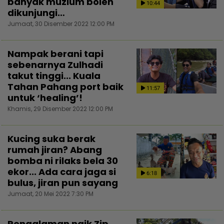
banyak muzium boleh
10:44
dikunjungi…
Jumaat, 30 Disember 2022 12:00 PM
Nampak berani tapi
sebenarnya Zulhadi
takut tinggi... Kuala
Tahan Pahang port baik
11:57
untuk ‘healing’!
Khamis, 29 Disember 2022 12:00 PM
Kucing suka berak
rumah jiran? Abang
bomba ni rilaks bela 30
ekor... Ada cara jaga si
6:18
bulus, jiran pun sayang
Jumaat, 20 Mei 2022 7:30 PM
Pengalaman naik Zip