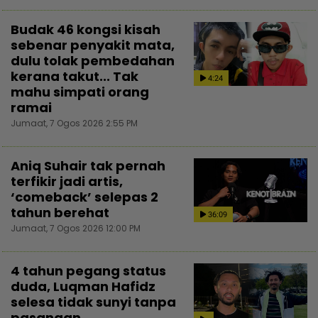
Budak 46 kongsi kisah
sebenar penyakit mata,
dulu tolak pembedahan
kerana takut... Tak
4:24
mahu simpati orang
ramai
Jumaat, 7 Ogos 2026 2:55 PM
Aniq Suhair tak pernah
terfikir jadi artis,
‘comeback’ selepas 2
tahun berehat
36:09
Jumaat, 7 Ogos 2026 12:00 PM
4 tahun pegang status
duda, Luqman Hafidz
selesa tidak sunyi tanpa
pasangan