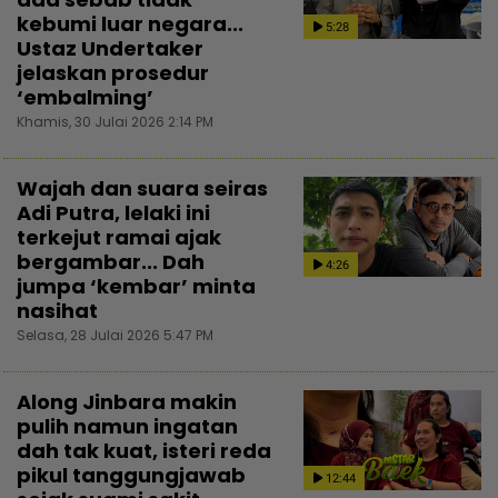
kebumi luar negara...
5:28
Ustaz Undertaker
jelaskan prosedur
‘embalming’
Khamis, 30 Julai 2026 2:14 PM
Wajah dan suara seiras
Adi Putra, lelaki ini
terkejut ramai ajak
bergambar... Dah
4:26
jumpa ‘kembar’ minta
nasihat
Selasa, 28 Julai 2026 5:47 PM
Along Jinbara makin
pulih namun ingatan
dah tak kuat, isteri reda
pikul tanggungjawab
12:44