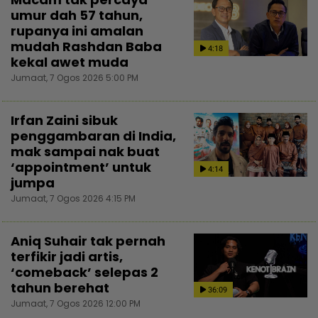
umur dah 57 tahun,
rupanya ini amalan
mudah Rashdan Baba
4:18
kekal awet muda
Jumaat, 7 Ogos 2026 5:00 PM
Irfan Zaini sibuk
penggambaran di India,
mak sampai nak buat
‘appointment’ untuk
4:14
jumpa
Jumaat, 7 Ogos 2026 4:15 PM
Aniq Suhair tak pernah
terfikir jadi artis,
‘comeback’ selepas 2
tahun berehat
36:09
Jumaat, 7 Ogos 2026 12:00 PM