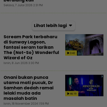
Selasa, 7 Julai 2026 2:31 PM
Lihat lebih lagi
Scream Park terbaharu
di Sunway Lagoon,
fantasi seram tarikan
The (Not-So) Wonderful
3:42
Wizard of Oz
Isnin, 8 Jun 2026 3:30 PM
Onani bukan punca
utama mati pucuk, Dr
Samhan dedah ramai
lelaki muda ada
46:19
masalah batin
Isnin, 18 November 2024 1:59 PM