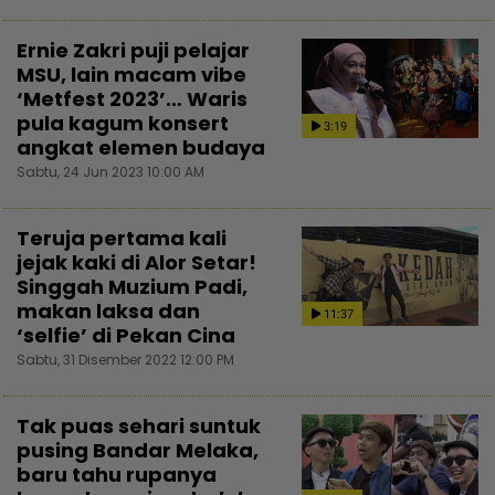
Ernie Zakri puji pelajar
MSU, lain macam vibe
‘Metfest 2023’… Waris
pula kagum konsert
3:19
angkat elemen budaya
Sabtu, 24 Jun 2023 10:00 AM
Teruja pertama kali
jejak kaki di Alor Setar!
Singgah Muzium Padi,
makan laksa dan
11:37
‘selfie’ di Pekan Cina
Sabtu, 31 Disember 2022 12:00 PM
Tak puas sehari suntuk
pusing Bandar Melaka,
baru tahu rupanya