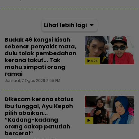
Lihat lebih lagi
Budak 46 kongsi kisah
sebenar penyakit mata,
dulu tolak pembedahan
kerana takut... Tak
4:24
mahu simpati orang
ramai
Jumaat, 7 Ogos 2026 2:55 PM
Dikecam kerana status
ibu tunggal, Ayu Kepoh
pilih abaikan...
“Kadang-kadang
orang cakap patutlah
bercerai”