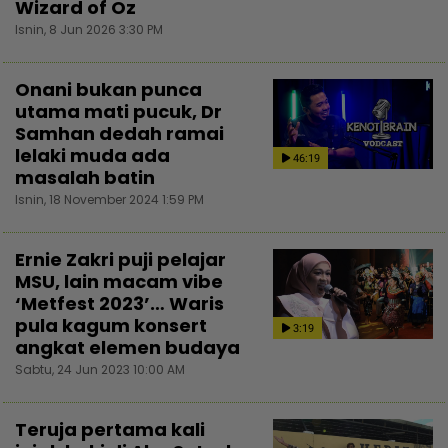
Wizard of Oz
Isnin, 8 Jun 2026 3:30 PM
Onani bukan punca
utama mati pucuk, Dr
Samhan dedah ramai
lelaki muda ada
46:19
masalah batin
Isnin, 18 November 2024 1:59 PM
Ernie Zakri puji pelajar
MSU, lain macam vibe
‘Metfest 2023’… Waris
pula kagum konsert
3:19
angkat elemen budaya
Sabtu, 24 Jun 2023 10:00 AM
Teruja pertama kali