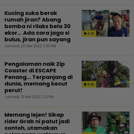
Kucing suka berak
rumah jiran? Abang
bomba ni rilaks bela 30
ekor... Ada cara jaga si
6:18
bulus, jiran pun sayang
Jumaat, 20 Mei 2022 7:30 PM
Pengalaman naik Zip
Coaster di ESCAPE
Penang... Terpanjang di
dunia, memang kecut
9:46
perut!
Jumaat, 13 Mei 2022 2:21 PM
Memang lejen! Sikap
rider Grab ni patut jadi
contoh, utamakan