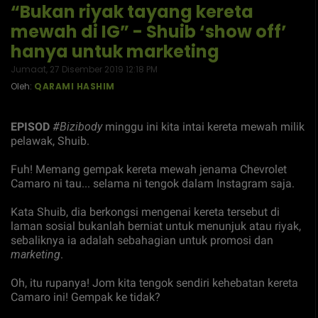
“Bukan riyak tayang kereta
mewah di IG” - Shuib ‘show off’
hanya untuk marketing
Jumaat, 27 Disember 2019 12:18 PM
Oleh:
QARAMI HASHIM
EPISOD
#Bizibody
minggu ini kita intai kereta mewah milik
pelawak, Shuib.
Fuh! Memang gempak kereta mewah jenama Chevrolet
Camaro ni tau... selama ni tengok dalam Instagram saja.
Kata Shuib, dia berkongsi mengenai kereta tersebut di
laman sosial bukanlah berniat untuk menunjuk atau riyak,
sebaliknya ia adalah sebahagian untuk promosi dan
marketing
.
Oh, itu rupanya! Jom kita tengok sendiri kehebatan kereta
Camaro ini! Gempak ke tidak?