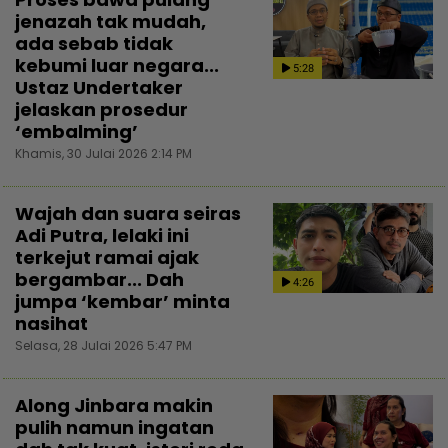
jenazah tak mudah,
ada sebab tidak
kebumi luar negara...
5:28
Ustaz Undertaker
jelaskan prosedur
‘embalming’
Khamis, 30 Julai 2026 2:14 PM
Wajah dan suara seiras
Adi Putra, lelaki ini
terkejut ramai ajak
bergambar... Dah
4:26
jumpa ‘kembar’ minta
nasihat
Selasa, 28 Julai 2026 5:47 PM
Along Jinbara makin
pulih namun ingatan