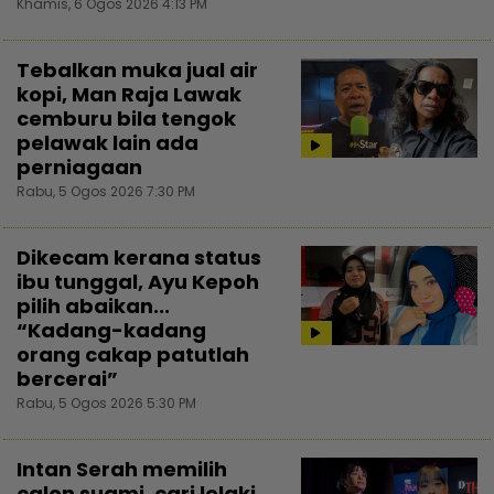
Khamis, 6 Ogos 2026 4:13 PM
Tebalkan muka jual air
kopi, Man Raja Lawak
cemburu bila tengok
pelawak lain ada
perniagaan
Rabu, 5 Ogos 2026 7:30 PM
Dikecam kerana status
ibu tunggal, Ayu Kepoh
pilih abaikan...
“Kadang-kadang
orang cakap patutlah
bercerai”
Rabu, 5 Ogos 2026 5:30 PM
Intan Serah memilih
calon suami, cari lelaki