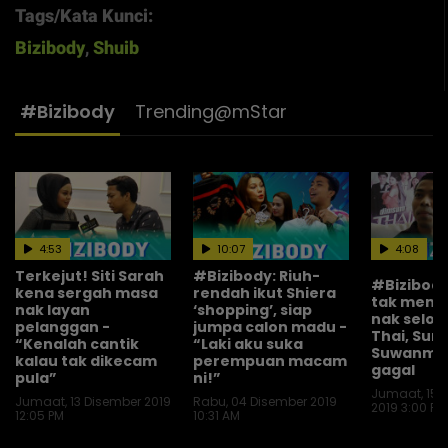
Tags/Kata Kunci:
Bizibody
,
Shuib
#Bizibody
Trending@mStar
4:53
10:07
4:08
Terkejut! Siti Sarah
#Bizibody: Riuh-
#Bizibody
kena sergah masa
rendah ikut Shiera
tak menja
nak layan
‘shopping’, siap
nak selon
pelanggan -
jumpa calon madu -
Thai, Sun
“Kenalah cantik
“Laki aku suka
Suwanme
kalau tak dikecam
perempuan macam
gagal
pula”
ni!”
Jumaat, 15 
Jumaat, 13 Disember 2019
Rabu, 04 Disember 2019
2019 3:00 PM
12:05 PM
10:31 AM