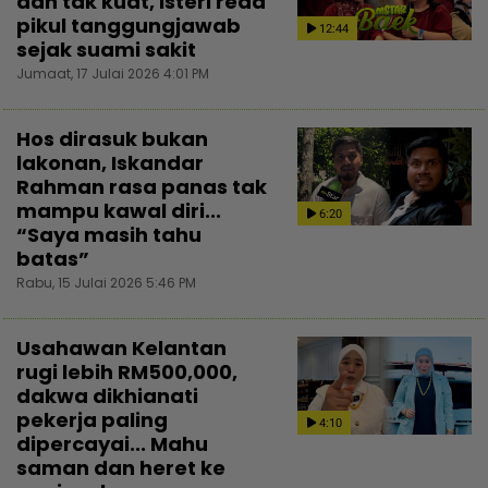
dah tak kuat, isteri reda
pikul tanggungjawab
12:44
sejak suami sakit
Jumaat, 17 Julai 2026 4:01 PM
Hos dirasuk bukan
lakonan, Iskandar
Rahman rasa panas tak
mampu kawal diri...
6:20
“Saya masih tahu
batas”
Rabu, 15 Julai 2026 5:46 PM
Usahawan Kelantan
rugi lebih RM500,000,
dakwa dikhianati
pekerja paling
4:10
dipercayai... Mahu
saman dan heret ke