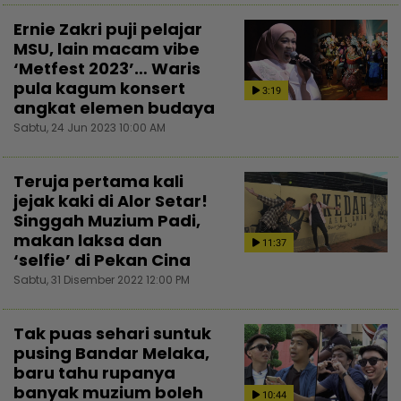
Ernie Zakri puji pelajar
MSU, lain macam vibe
‘Metfest 2023’… Waris
pula kagum konsert
3:19
angkat elemen budaya
Sabtu, 24 Jun 2023 10:00 AM
Teruja pertama kali
jejak kaki di Alor Setar!
Singgah Muzium Padi,
makan laksa dan
11:37
‘selfie’ di Pekan Cina
Sabtu, 31 Disember 2022 12:00 PM
Tak puas sehari suntuk
pusing Bandar Melaka,
baru tahu rupanya
banyak muzium boleh
10:44