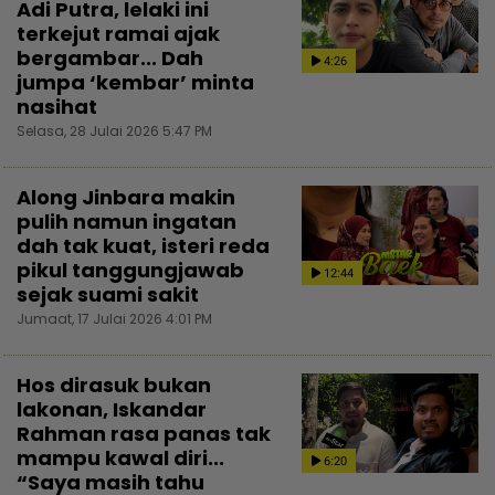
Adi Putra, lelaki ini
terkejut ramai ajak
bergambar... Dah
4:26
jumpa ‘kembar’ minta
nasihat
Selasa, 28 Julai 2026 5:47 PM
Along Jinbara makin
pulih namun ingatan
dah tak kuat, isteri reda
pikul tanggungjawab
12:44
sejak suami sakit
Jumaat, 17 Julai 2026 4:01 PM
Hos dirasuk bukan
lakonan, Iskandar
Rahman rasa panas tak
mampu kawal diri...
6:20
“Saya masih tahu