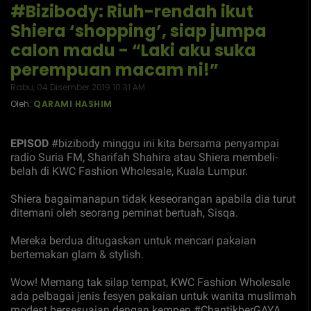
#Bizibody: Riuh-rendah ikut
Shiera ‘shopping’, siap jumpa
calon madu - “Laki aku suka
perempuan macam ni!”
Rabu, 04 Disember 2019 10:31 AM
Oleh:
QARAMI HASHIM
EPISOD
#bizibody minggu ini kita bersama penyampai
radio Suria FM, Sharifah Shahira atau Shiera membeli-
belah di KWC Fashion Wholesale, Kuala Lumpur.
Shiera bagaimanapun tidak keseorangan apabila dia turut
ditemani oleh seorang peminat bertuah, Sisqa.
Mereka berdua ditugaskan untuk mencari pakaian
bertemakan glam & stylish.
Wow! Memang tak silap tempat, KWC Fashion Wholesale
ada pelbagai jenis fesyen pakaian untuk wanita muslimah
modest bersesuaian dengan kempen #ChantikberGAYA.