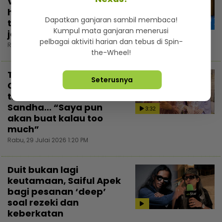
Vespa 946 Dior, ‘second
hand’ tapi harga boleh
Dapatkan ganjaran sambil membaca!
tahan… Takut tengok
Kumpul mata ganjaran menerusi
jelingan Maryam!
pelbagai aktiviti harian dan tebus di Spin-
Rabu, 29 Julai 2026 2:30 PM
the-Wheel!
Tegur artis lewat,
Seterusnya
Catriona Ross setuju
tindakan Fasha
Sandha... “Saya pun
3:32
akan buat kalau too
much”
Rabu, 29 Julai 2026 1:20 PM
Duit bukan lagi
keutamaan, Saiful Apek
bagi pesanan ‘deep’
soal rezeki dan
keberkatan