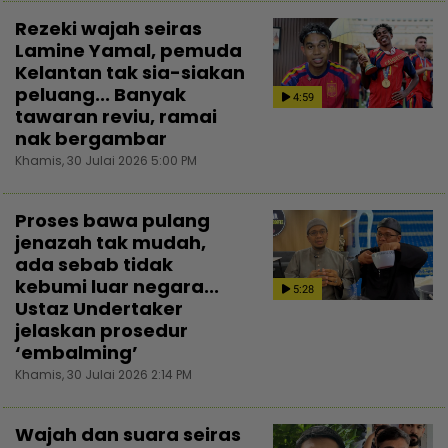
Rezeki wajah seiras
Lamine Yamal, pemuda
Kelantan tak sia-siakan
peluang... Banyak
4:59
tawaran reviu, ramai
nak bergambar
Khamis, 30 Julai 2026 5:00 PM
Proses bawa pulang
jenazah tak mudah,
ada sebab tidak
kebumi luar negara...
5:28
Ustaz Undertaker
jelaskan prosedur
‘embalming’
Khamis, 30 Julai 2026 2:14 PM
Wajah dan suara seiras