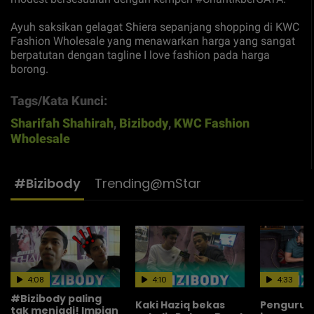
Ayuh saksikan gelagat Shiera sepanjang shopping di KWC
Fashion Wholesale yang menawarkan harga yang sangat
berpatutan dengan tagline I love fashion pada harga
borong.
Tags/Kata Kunci:
Sharifah Shahirah
,
Bizibody
,
KWC Fashion
Wholesale
#Bizibody
Trending@mStar
4:08
4:10
4:33
#Bizibody paling
Kaki Haziq bekas
Pengurus 
tak menjadi! Impian