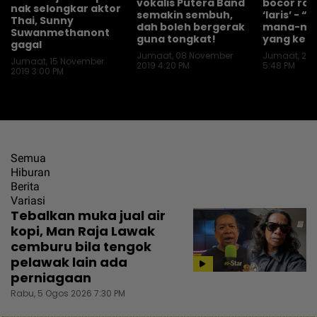
vokalis Putera Band
bocor rah
nak selongkar aktor
semakin sembuh,
‘laris’ - “
Thai, Sunny
dah boleh bergerak
mana-ma
Suwanmethanont
guna tongkat!
yang ker
gagal
Jumaat, 08 November
Jumaat, 25 
Jumaat, 15 November
2019 4:20 PM
5:48 PM
2019 3:00 PM
Semua
Hiburan
Berita
Variasi
Tebalkan muka jual air
kopi, Man Raja Lawak
cemburu bila tengok
pelawak lain ada
perniagaan
Rabu, 5 Ogos 2026 7:30 PM