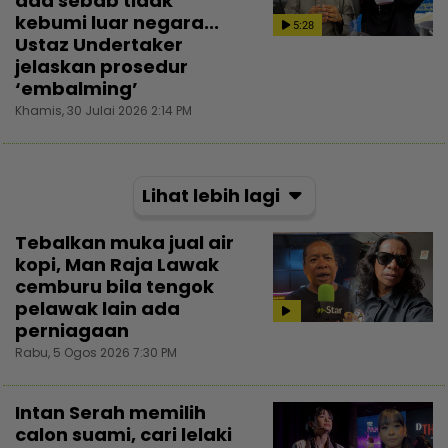
ada sebab tidak
kebumi luar negara...
5:28
Ustaz Undertaker
jelaskan prosedur
‘embalming’
Khamis, 30 Julai 2026 2:14 PM
Lihat lebih lagi
Tebalkan muka jual air
kopi, Man Raja Lawak
cemburu bila tengok
pelawak lain ada
perniagaan
Rabu, 5 Ogos 2026 7:30 PM
Intan Serah memilih
calon suami, cari lelaki