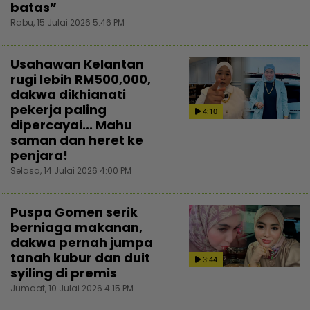
batas”
Rabu, 15 Julai 2026 5:46 PM
Usahawan Kelantan
rugi lebih RM500,000,
dakwa dikhianati
pekerja paling
4:10
dipercayai... Mahu
saman dan heret ke
penjara!
Selasa, 14 Julai 2026 4:00 PM
Puspa Gomen serik
berniaga makanan,
dakwa pernah jumpa
tanah kubur dan duit
3:44
syiling di premis
Jumaat, 10 Julai 2026 4:15 PM