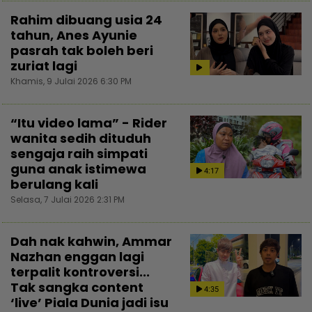
Rahim dibuang usia 24
tahun, Anes Ayunie
pasrah tak boleh beri
zuriat lagi
Khamis, 9 Julai 2026 6:30 PM
“Itu video lama” - Rider
wanita sedih dituduh
sengaja raih simpati
guna anak istimewa
4:17
berulang kali
Selasa, 7 Julai 2026 2:31 PM
Dah nak kahwin, Ammar
Nazhan enggan lagi
terpalit kontroversi...
Tak sangka content
4:35
‘live’ Piala Dunia jadi isu