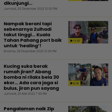
dikunjungi…
Jumaat, 30 Disember 2022 12:00 PM
Nampak berani tapi
sebenarnya Zulhadi
takut tinggi... Kuala
Tahan Pahang port baik
11:57
untuk ‘healing’!
Khamis, 29 Disember 2022 12:00 PM
Kucing suka berak
rumah jiran? Abang
bomba ni rilaks bela 30
ekor... Ada cara jaga si
6:18
bulus, jiran pun sayang
Jumaat, 20 Mei 2022 7:30 PM
Pengalaman naik Zip