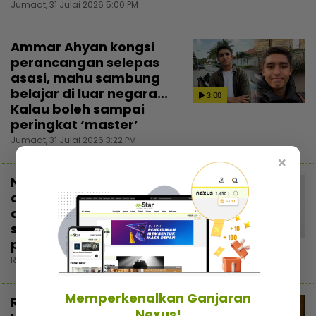
Jumaat, 31 Julai 2026 5:00 PM
Ammar Ahyan kongsi
perancangan selepas
asasi, mahu sambung
belajar di luar negara...
3:00
Kalau boleh sampai
peringkat ‘master’
Jumaat, 31 Julai 2026 3:22 PM
×
Nama belum cukup
dikenali, Melissa Aurellia
akui kecil hati tapi tak
sanggup buat gimik
popularkan diri
Rabu, 29 Julai 2026 7:30 PM
Memperkenalkan Ganjaran
Ryzal Ibrahim tunjuk
Nexus!