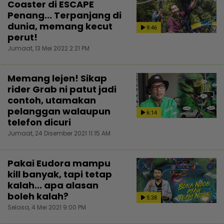
Coaster di ESCAPE
Penang... Terpanjang di
dunia, memang kecut
9:46
perut!
Jumaat, 13 Mei 2022 2:21 PM
Memang lejen! Sikap
rider Grab ni patut jadi
contoh, utamakan
pelanggan walaupun
6:14
telefon dicuri
Jumaat, 24 Disember 2021 11:15 AM
Pakai Eudora mampu
kill banyak, tapi tetap
kalah... apa alasan
boleh kalah?
5:38
Selasa, 4 Mei 2021 9:00 PM