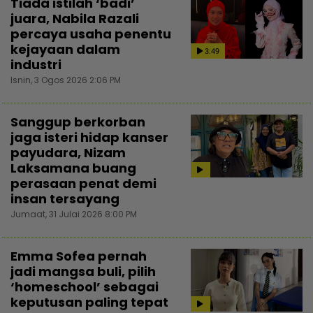
Tiada istilah ‘badi’
juara, Nabila Razali
percaya usaha penentu
kejayaan dalam
3:49
industri
Isnin, 3 Ogos 2026 2:06 PM
Sanggup berkorban
jaga isteri hidap kanser
payudara, Nizam
Laksamana buang
perasaan penat demi
insan tersayang
Jumaat, 31 Julai 2026 8:00 PM
Emma Sofea pernah
jadi mangsa buli, pilih
‘homeschool’ sebagai
keputusan paling tepat