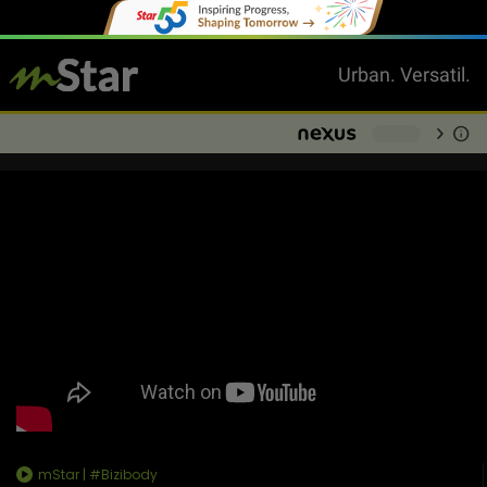
Urban. Versatil.
chevron_right
info
-
mStar | #Bizibody