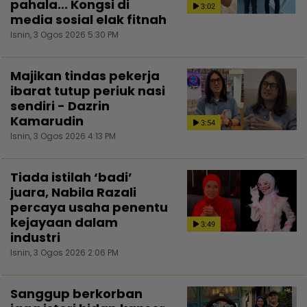
pahala... Kongsi di
3:02
media sosial elak fitnah
Isnin, 3 Ogos 2026 5:30 PM
Majikan tindas pekerja
ibarat tutup periuk nasi
sendiri - Dazrin
Kamarudin
3:54
Isnin, 3 Ogos 2026 4:13 PM
Tiada istilah ‘badi’
juara, Nabila Razali
percaya usaha penentu
kejayaan dalam
3:49
industri
Isnin, 3 Ogos 2026 2:06 PM
Sanggup berkorban