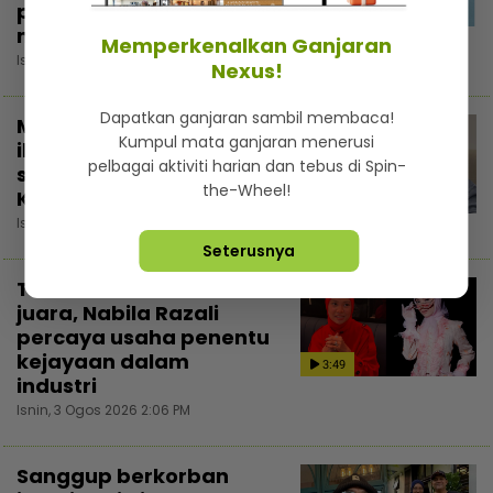
pahala... Kongsi di
3:02
media sosial elak fitnah
Memperkenalkan Ganjaran
Isnin, 3 Ogos 2026 5:30 PM
Nexus!
Dapatkan ganjaran sambil membaca!
Majikan tindas pekerja
Kumpul mata ganjaran menerusi
ibarat tutup periuk nasi
pelbagai aktiviti harian dan tebus di Spin-
sendiri - Dazrin
the-Wheel!
Kamarudin
3:54
Isnin, 3 Ogos 2026 4:13 PM
Seterusnya
Tiada istilah ‘badi’
juara, Nabila Razali
percaya usaha penentu
kejayaan dalam
3:49
industri
Isnin, 3 Ogos 2026 2:06 PM
Sanggup berkorban