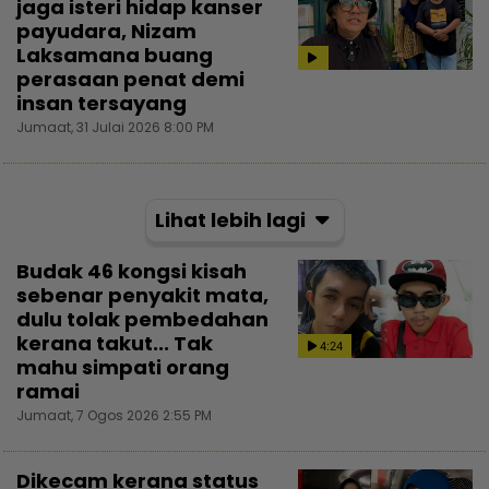
jaga isteri hidap kanser
payudara, Nizam
Laksamana buang
perasaan penat demi
insan tersayang
Jumaat, 31 Julai 2026 8:00 PM
Lihat lebih lagi
Budak 46 kongsi kisah
sebenar penyakit mata,
dulu tolak pembedahan
kerana takut... Tak
4:24
mahu simpati orang
ramai
Jumaat, 7 Ogos 2026 2:55 PM
Dikecam kerana status