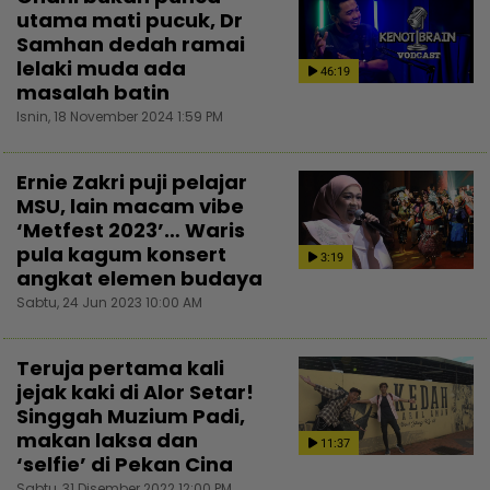
utama mati pucuk, Dr
Samhan dedah ramai
lelaki muda ada
46:19
masalah batin
Isnin, 18 November 2024 1:59 PM
Ernie Zakri puji pelajar
MSU, lain macam vibe
‘Metfest 2023’… Waris
pula kagum konsert
3:19
angkat elemen budaya
Sabtu, 24 Jun 2023 10:00 AM
Teruja pertama kali
jejak kaki di Alor Setar!
Singgah Muzium Padi,
makan laksa dan
11:37
‘selfie’ di Pekan Cina
Sabtu, 31 Disember 2022 12:00 PM