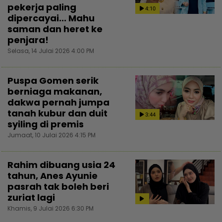
pekerja paling
4:10
dipercayai... Mahu
saman dan heret ke
penjara!
Selasa, 14 Julai 2026 4:00 PM
Puspa Gomen serik
berniaga makanan,
dakwa pernah jumpa
tanah kubur dan duit
3:44
syiling di premis
Jumaat, 10 Julai 2026 4:15 PM
Rahim dibuang usia 24
tahun, Anes Ayunie
pasrah tak boleh beri
zuriat lagi
Khamis, 9 Julai 2026 6:30 PM