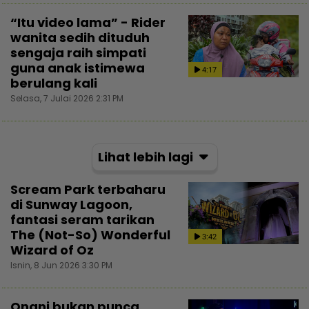
“Itu video lama” - Rider
wanita sedih dituduh
sengaja raih simpati
guna anak istimewa
4:17
berulang kali
Selasa, 7 Julai 2026 2:31 PM
Lihat lebih lagi
Scream Park terbaharu
di Sunway Lagoon,
fantasi seram tarikan
The (Not-So) Wonderful
3:42
Wizard of Oz
Isnin, 8 Jun 2026 3:30 PM
Onani bukan punca