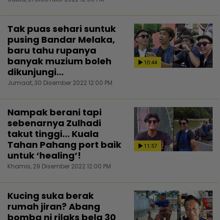
Tak puas sehari suntuk
pusing Bandar Melaka,
baru tahu rupanya
banyak muzium boleh
10:44
dikunjungi…
Jumaat, 30 Disember 2022 12:00 PM
Nampak berani tapi
sebenarnya Zulhadi
takut tinggi... Kuala
Tahan Pahang port baik
11:57
untuk ‘healing’!
Khamis, 29 Disember 2022 12:00 PM
Kucing suka berak
rumah jiran? Abang
bomba ni rilaks bela 30