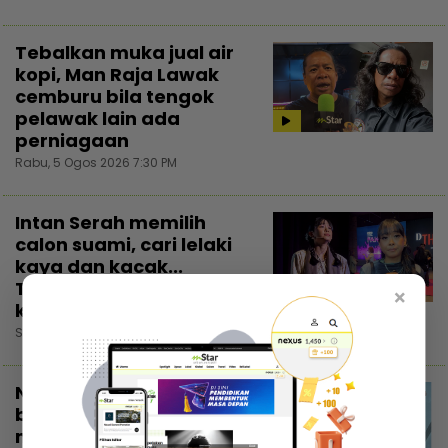
Tebalkan muka jual air
kopi, Man Raja Lawak
cemburu bila tengok
pelawak lain ada
perniagaan
Rabu, 5 Ogos 2026 7:30 PM
Intan Serah memilih
calon suami, cari lelaki
kaya dan kacak...
Trauma pengalaman
×
kahwin rakan
Selasa, 4 Ogos 2026 7:30 PM
Nadzmi Adhwa bagi
bantuan bukan untuk
menunjuk, niat cari