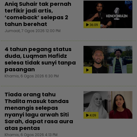
Aniq Suhair tak pernah
terfikir jadi artis,
‘comeback’ selepas 2
tahun berehat
36:09
Jumaat, 7 Ogos 2026 12:00 PM
4 tahun pegang status
duda, Luqman Hafidz
selesa tidak sunyi tanpa
pasangan
Khamis, 6 Ogos 2026 6:30 PM
Tiada orang tahu
Thalita masuk tandas
menangis selepas
nyanyi lagu arwah Siti
4:09
Sarah, dapat rasa aura
atas pentas
Khamis, 6 Ogos 2026 4:13 PM