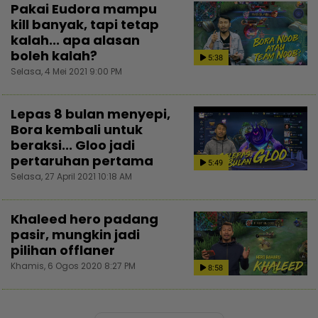
Pakai Eudora mampu
kill banyak, tapi tetap
kalah... apa alasan
boleh kalah?
5:38
Selasa, 4 Mei 2021 9:00 PM
Lepas 8 bulan menyepi,
Bora kembali untuk
beraksi... Gloo jadi
pertaruhan pertama
5:49
Selasa, 27 April 2021 10:18 AM
Khaleed hero padang
pasir, mungkin jadi
pilihan offlaner
Khamis, 6 Ogos 2020 8:27 PM
8:58