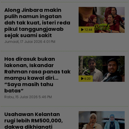
Along Jinbara makin
pulih namun ingatan
dah tak kuat, isteri reda
pikul tanggungjawab
12:44
sejak suami sakit
Jumaat, 17 Julai 2026 4:01 PM
Hos dirasuk bukan
lakonan, Iskandar
Rahman rasa panas tak
mampu kawal diri...
6:20
“Saya masih tahu
batas”
Rabu, 15 Julai 2026 5:46 PM
Usahawan Kelantan
rugi lebih RM500,000,
dakwa dikhianati