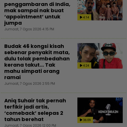
penggambaran di India,
mak sampai nak buat
‘appointment’ untuk
4:14
jumpa
Jumaat, 7 Ogos 2026 4:15 PM
Budak 46 kongsi kisah
sebenar penyakit mata,
dulu tolak pembedahan
kerana takut... Tak
4:24
mahu simpati orang
ramai
Jumaat, 7 Ogos 2026 2:55 PM
Aniq Suhair tak pernah
terfikir jadi artis,
‘comeback’ selepas 2
tahun berehat
36:09
Jumaat, 7 Ogos 2026 12:00 PM