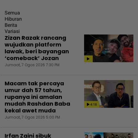
Semua
Hiburan
Berita
Variasi
Zizan Razak rancang
wujudkan platform
lawak, beri bayangan
‘comeback’ Jozan
Jumaat, 7 Ogos 2026 7:30 PM
Macam tak percaya
umur dah 57 tahun,
rupanya ini amalan
mudah Rashdan Baba
4:18
kekal awet muda
Jumaat, 7 Ogos 2026 5:00 PM
Irfan Zaini sibuk