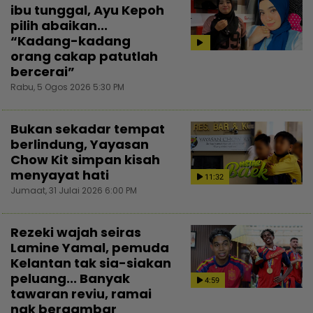
ibu tunggal, Ayu Kepoh
pilih abaikan...
“Kadang-kadang
orang cakap patutlah
bercerai”
Rabu, 5 Ogos 2026 5:30 PM
Bukan sekadar tempat
berlindung, Yayasan
Chow Kit simpan kisah
menyayat hati
11:32
Jumaat, 31 Julai 2026 6:00 PM
Rezeki wajah seiras
Lamine Yamal, pemuda
Kelantan tak sia-siakan
peluang... Banyak
4:59
tawaran reviu, ramai
nak bergambar