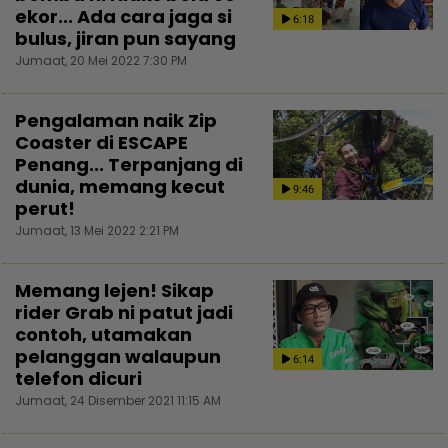
ekor... Ada cara jaga si
6:18
bulus, jiran pun sayang
Jumaat, 20 Mei 2022 7:30 PM
Pengalaman naik Zip
Coaster di ESCAPE
Penang... Terpanjang di
dunia, memang kecut
9:46
perut!
Jumaat, 13 Mei 2022 2:21 PM
Memang lejen! Sikap
rider Grab ni patut jadi
contoh, utamakan
pelanggan walaupun
6:14
telefon dicuri
Jumaat, 24 Disember 2021 11:15 AM