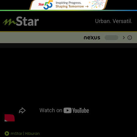
Urban. Versatil.
chevron_right
info
-
mStar | Hiburan