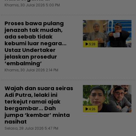
Khamis, 30 Julai 2026 5:00 PM
Proses bawa pulang
jenazah tak mudah,
ada sebab tidak
kebumi luar negara...
5:28
Ustaz Undertaker
jelaskan prosedur
‘embalming’
Khamis, 30 Julai 2026 2:14 PM
Wajah dan suara seiras
Adi Putra, lelaki ini
terkejut ramai ajak
bergambar... Dah
4:26
jumpa ‘kembar’ minta
nasihat
Selasa, 28 Julai 2026 5:47 PM