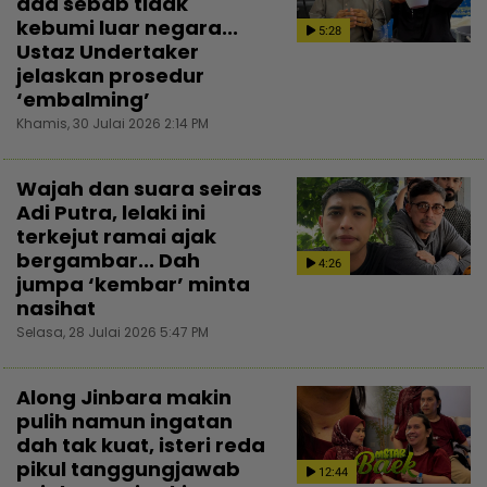
ada sebab tidak
kebumi luar negara...
5:28
Ustaz Undertaker
jelaskan prosedur
‘embalming’
Khamis, 30 Julai 2026 2:14 PM
Wajah dan suara seiras
Adi Putra, lelaki ini
terkejut ramai ajak
bergambar... Dah
4:26
jumpa ‘kembar’ minta
nasihat
Selasa, 28 Julai 2026 5:47 PM
Along Jinbara makin
pulih namun ingatan
dah tak kuat, isteri reda
pikul tanggungjawab
12:44