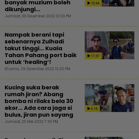
banyak muzium boleh
10:44
dikunjungi…
Jumaat, 30 Disember 2022 12:00 PM
Nampak berani tapi
sebenarnya Zulhadi
takut tinggi... Kuala
Tahan Pahang port baik
11:57
untuk ‘healing’!
Khamis, 29 Disember 2022 12:00 PM
Kucing suka berak
rumah jiran? Abang
bomba ni rilaks bela 30
ekor... Ada cara jaga si
6:18
bulus, jiran pun sayang
Jumaat, 20 Mei 2022 7:30 PM