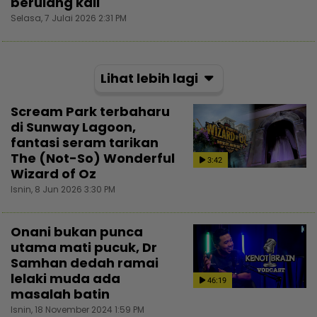
berulang kali
Selasa, 7 Julai 2026 2:31 PM
Lihat lebih lagi
Scream Park terbaharu
di Sunway Lagoon,
fantasi seram tarikan
The (Not-So) Wonderful
3:42
Wizard of Oz
Isnin, 8 Jun 2026 3:30 PM
Onani bukan punca
utama mati pucuk, Dr
Samhan dedah ramai
lelaki muda ada
46:19
masalah batin
Isnin, 18 November 2024 1:59 PM