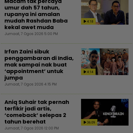
Macam tak percaya
umur dah 57 tahun,
rupanya ini amalan
mudah Rashdan Baba
4:18
kekal awet muda
Jumaat, 7 Ogos 2026 5:00 PM
Irfan Zaini sibuk
penggambaran di India,
mak sampai nak buat
‘appointment’ untuk
4:14
jumpa
Jumaat, 7 Ogos 2026 4:15 PM
Aniq Suhair tak pernah
terfikir jadi artis,
‘comeback’ selepas 2
tahun berehat
36:09
Jumaat, 7 Ogos 2026 12:00 PM