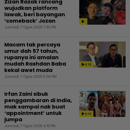
Zizan Razak rancang
wujudkan platform
lawak, beri bayangan
‘comeback’ Jozan
Jumaat, 7 Ogos 2026 7:30 PM
Macam tak percaya
umur dah 57 tahun,
rupanya ini amalan
mudah Rashdan Baba
4:18
kekal awet muda
Jumaat, 7 Ogos 2026 5:00 PM
Irfan Zaini sibuk
penggambaran di India,
mak sampai nak buat
‘appointment’ untuk
4:14
jumpa
Jumaat, 7 Ogos 2026 4:15 PM