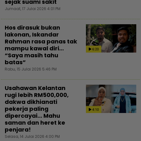
sejak suami sakit
Jumaat, 17 Julai 2026 4:01 PM
Hos dirasuk bukan
lakonan, Iskandar
Rahman rasa panas tak
mampu kawal diri...
6:20
“Saya masih tahu
batas”
Rabu, 15 Julai 2026 5:46 PM
Usahawan Kelantan
rugi lebih RM500,000,
dakwa dikhianati
pekerja paling
4:10
dipercayai... Mahu
saman dan heret ke
penjara!
Selasa, 14 Julai 2026 4:00 PM