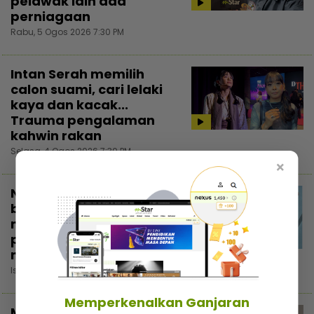
pelawak lain ada
perniagaan
Rabu, 5 Ogos 2026 7:30 PM
Intan Serah memilih
calon suami, cari lelaki
kaya dan kacak...
Trauma pengalaman
kahwin rakan
Selasa, 4 Ogos 2026 7:30 PM
×
Nadzmi Adhwa bagi
bantuan bukan untuk
menunjuk, niat cari
pahala... Kongsi di
3:02
media sosial elak fitnah
Isnin, 3 Ogos 2026 5:30 PM
Memperkenalkan Ganjaran
Majikan tindas pekerja