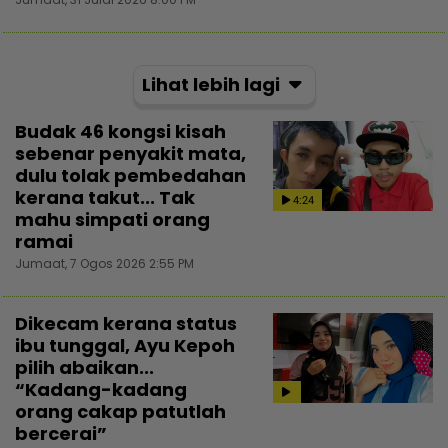
Lihat lebih lagi
Budak 46 kongsi kisah
sebenar penyakit mata,
dulu tolak pembedahan
kerana takut... Tak
4:24
mahu simpati orang
ramai
Jumaat, 7 Ogos 2026 2:55 PM
Dikecam kerana status
ibu tunggal, Ayu Kepoh
pilih abaikan...
“Kadang-kadang
orang cakap patutlah
bercerai”