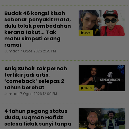
Budak 46 kongsi kisah
sebenar penyakit mata,
dulu tolak pembedahan
kerana takut... Tak
4:24
mahu simpati orang
ramai
Jumaat, 7 Ogos 2026 2:55 PM
Aniq Suhair tak pernah
terfikir jadi artis,
‘comeback’ selepas 2
tahun berehat
36:09
Jumaat, 7 Ogos 2026 12:00 PM
4 tahun pegang status
duda, Luqman Hafidz
selesa tidak sunyi tanpa