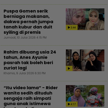
Puspa Gomen serik
berniaga makanan,
dakwa pernah jumpa
tanah kubur dan duit
3:44
syiling di premis
Jumaat, 10 Julai 2026 4:15 PM
Rahim dibuang usia 24
tahun, Anes Ayunie
pasrah tak boleh beri
zuriat lagi
Khamis, 9 Julai 2026 6:30 PM
“Itu video lama” - Rider
wanita sedih dituduh
sengaja raih simpati
guna anak istimewa
4:17