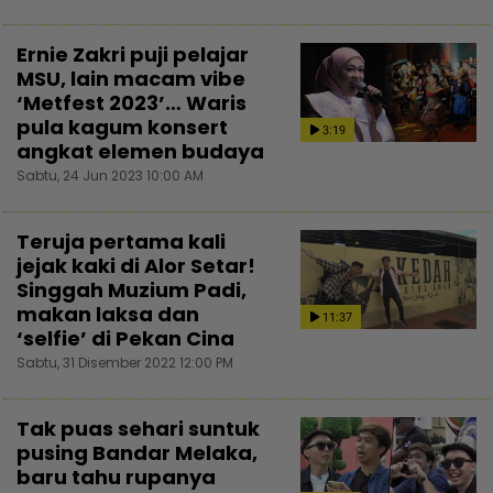
Ernie Zakri puji pelajar
MSU, lain macam vibe
‘Metfest 2023’… Waris
pula kagum konsert
3:19
angkat elemen budaya
Sabtu, 24 Jun 2023 10:00 AM
Teruja pertama kali
jejak kaki di Alor Setar!
Singgah Muzium Padi,
makan laksa dan
11:37
‘selfie’ di Pekan Cina
Sabtu, 31 Disember 2022 12:00 PM
Tak puas sehari suntuk
pusing Bandar Melaka,
baru tahu rupanya