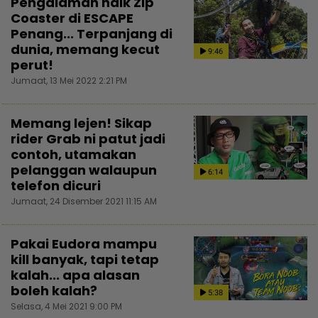
Pengalaman naik Zip
Coaster di ESCAPE
Penang... Terpanjang di
dunia, memang kecut
9:46
perut!
Jumaat, 13 Mei 2022 2:21 PM
Memang lejen! Sikap
rider Grab ni patut jadi
contoh, utamakan
pelanggan walaupun
6:14
telefon dicuri
Jumaat, 24 Disember 2021 11:15 AM
Pakai Eudora mampu
kill banyak, tapi tetap
kalah... apa alasan
boleh kalah?
5:38
Selasa, 4 Mei 2021 9:00 PM