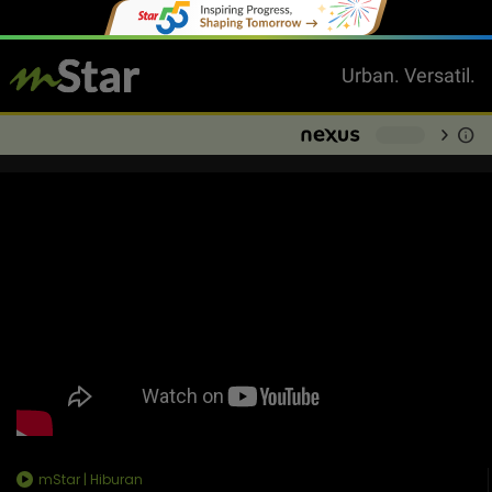
Urban. Versatil.
chevron_right
info
-
mStar | Hiburan