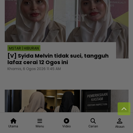
MSTAR | HIBURAN
[V] Syida Melvin tidak suci, tangguh
lafaz cerai 12 Ogos ini
Khamis, 6 Ogos 2026 11:45 AM
person
Utama
Menu
Video
Carian
Akaun