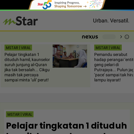
Urban. Versatil.
chevron_right
info
-
MSTAR | VIRAL
MSTAR | VIRAL
Pelajar tingkatan 1
Pemandu serabut
dituduh hamil, kaunselor
hadap perangai ‘entit
suruh junjung al-Quran
geng pelari di
jika tak bersalah... Cikgu
Putrajaya... Pulun ja
masih tak percaya
‘pace’ sampai tak hir
sampai minta ‘uli’ perut!
lampu isyarat!
MSTAR | VIRAL
Pelajar tingkatan 1 dituduh