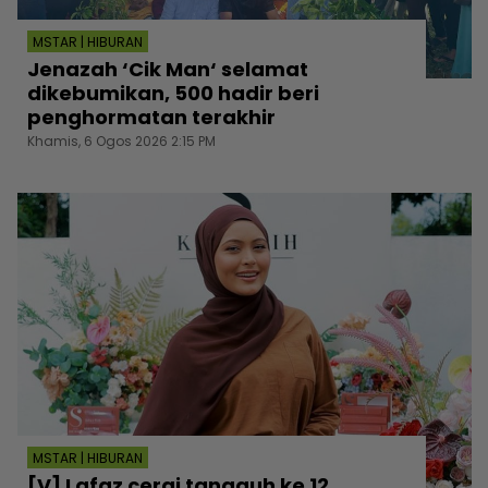
MSTAR | HIBURAN
Jenazah ‘Cik Man‘ selamat
dikebumikan, 500 hadir beri
penghormatan terakhir
Khamis, 6 Ogos 2026 2:15 PM
MSTAR | HIBURAN
[V] Lafaz cerai tangguh ke 12