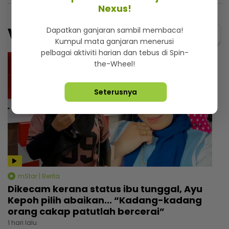
Nexus!
Video
Dapatkan ganjaran sambil membaca!
Menarik@video
Kumpul mata ganjaran menerusi
pelbagai aktiviti harian dan tebus di Spin-
the-Wheel!
Seterusnya
mStar | Berita
Dikecam kerana status ibu tunggal, Ayu
Kepoh pilih abaikan... “Kadang-kadang
orang cakap patutlah bercerai”
1 hari lalu