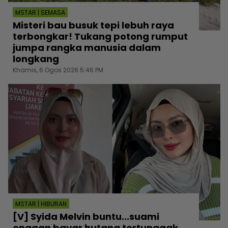
MSTAR | SEMASA
Misteri bau busuk tepi lebuh raya
terbongkar! Tukang potong rumput
jumpa rangka manusia dalam
longkang
Khamis, 6 Ogos 2026 5:46 PM
MSTAR | HIBURAN
[V] Syida Melvin buntu...suami
enggan bayar hutang tertunggak