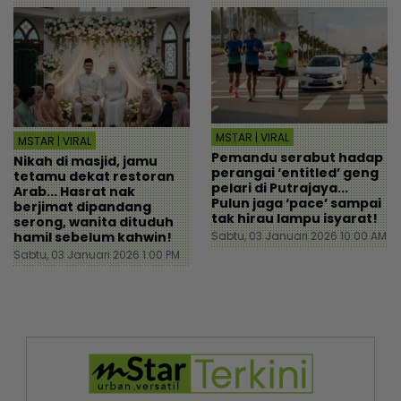
MSTAR | VIRAL
MSTAR | VIRAL
Pemandu serabut hadap
Nikah di masjid, jamu
perangai ‘entitled’ geng
tetamu dekat restoran
pelari di Putrajaya...
Arab... Hasrat nak
Pulun jaga ‘pace’ sampai
berjimat dipandang
tak hirau lampu isyarat!
serong, wanita dituduh
hamil sebelum kahwin!
Sabtu, 03 Januari 2026 10:00 AM
Sabtu, 03 Januari 2026 1:00 PM