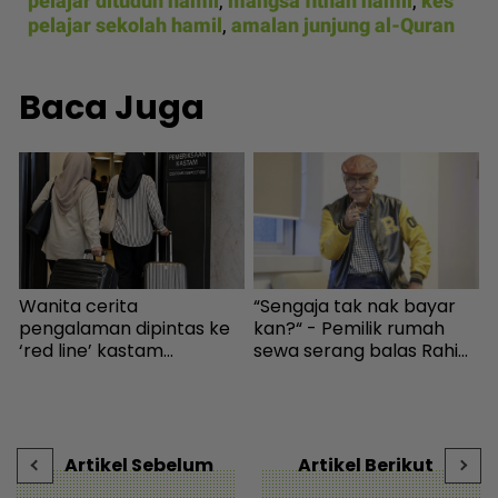
pelajar dituduh hamil
,
mangsa fitnah hamil
,
kes
pelajar sekolah hamil
,
amalan junjung al-Quran
Baca Juga
Wanita cerita
“Sengaja tak nak bayar
pengalaman dipintas ke
kan?“ - Pemilik rumah
‘red line’ kastam
sewa serang balas Rahim
s
Indonesia... Rupanya
Omar, doakan menang
t
gerak-geri dipantau
KES2026 boleh bayar
H
sebaik turun pesawat! -
hutang - Hiburan | mStar
Destinasi | mStar
Artikel Sebelum
Artikel Berikut