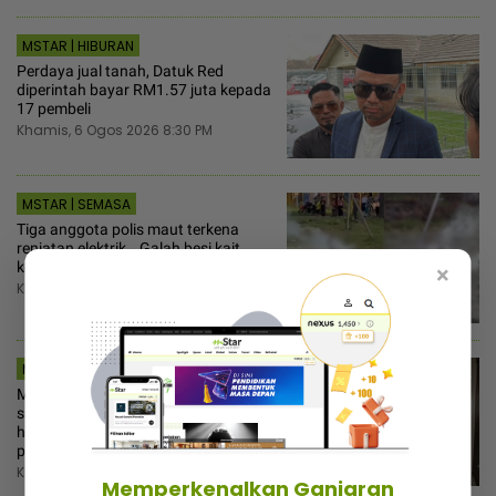
MSTAR | HIBURAN
Perdaya jual tanah, Datuk Red
diperintah bayar RM1.57 juta kepada
17 pembeli
Khamis, 6 Ogos 2026 8:30 PM
MSTAR | SEMASA
Tiga anggota polis maut terkena
renjatan elektrik… Galah besi kait
kelapa dipercayai jadi punca
×
Khamis, 6 Ogos 2026 8:30 PM
MSTAR | VIRAL
Marah sebab tak dapat pencukur,
suami samakan isteri dengan haiwan
haram dimakan! - “Dia cakap
perangai saya bodoh”
Khamis, 6 Ogos 2026 8:00 PM
Memperkenalkan Ganjaran