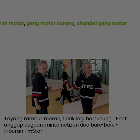
voi motor
,
geng motor curang
,
skandal geng motor
Tayang rambut merah, tidak lagi bertudung... Enot
Us
anggap dugaan, minta netizen doa baik-baik -
ne
Hiburan | mStar
me