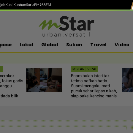
job
Kuali
Kuntum
SuriaFM
988FM
pose
Lokal
Global
Sukan
Travel
Video
L
MSTAR | VIRAL
merokok
Enam bulan isteri tak
 fokus gadis
terima nafkah batin...
anggu...
Suami mengaku mati
pucuk sehari lepas nikah,
iada bilik
siap pakej kencing manis