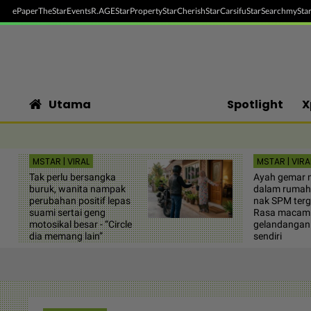
ePaper
TheStar
Events
R.AGE
StarProperty
StarCherish
StarCarsifu
StarSearch
myStar
Utama
Spotlight
X
MSTAR | VIRAL
MSTAR | VIRA
Tak perlu bersangka
Ayah gemar 
buruk, wanita nampak
dalam rumah,
perubahan positif lepas
nak SPM terg
suami sertai geng
Rasa macam
motosikal besar - “Circle
gelandangan t
dia memang lain”
sendiri