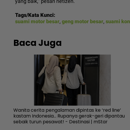
yang baik," pesan netizen.
Tags/Kata Kunci:
suami motor besar
,
geng motor besar
,
suami kon
Baca Juga
r
Wanita cerita pengalaman dipintas ke ‘red line’
ar
kastam Indonesia... Rupanya gerak-geri dipantau
sebaik turun pesawat! - Destinasi | mStar