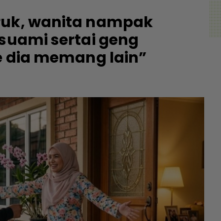
ruk, wanita nampak
 suami sertai geng
le dia memang lain”