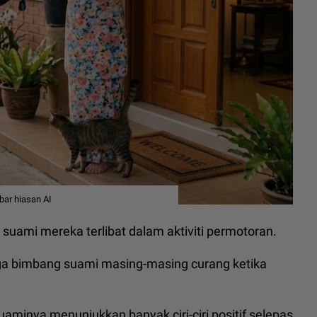
bar hiasan AI
 suami mereka terlibat dalam aktiviti permotoran.
uga bimbang suami masing-masing curang ketika
minya menunjukkan banyak ciri-ciri positif selepas