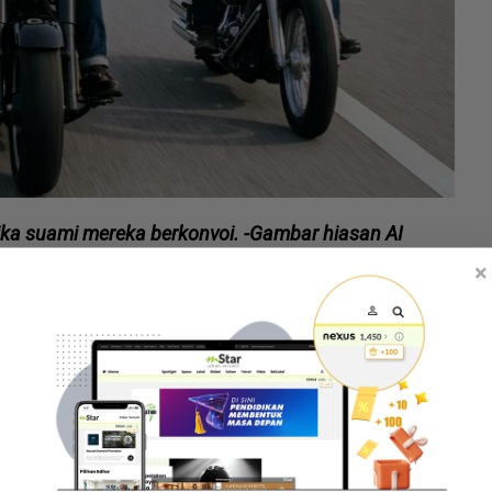
tika suami mereka berkonvoi. -Gambar hiasan AI
×
ircle
dia memang lain. Kebanyakannya jenis berduit
 makin bagus sebab dia berkawan dengan orang yang
, bagi je.
atas jalan raya," tulis wanita itu menerusi aplikasi