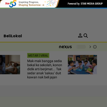
person
BeliLokal
chevron_right
info
-
MSTAR | VIRAL
Mak-mak bangga sedia
bekal ke sekolah, konon
didik erti berjimat... Tak
sedar anak ‘sakau’ duit
kawan nak beli jajan