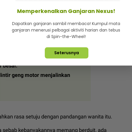
Memperkenalkan Ganjaran Nexus!
minya semakin bagus selepas
Dapatkan ganjaran sambil membaca! Kumpul mata
ganjaran menerusi pelbagai aktiviti harian dan tebus
di Spin-the-Wheel!
rakan suaminya juga sangat
Seterusnya
memberi keizininan jika suami
 besar.
lintir geng motor menjalinkan
ahkan rasa setuju dengan pandangan wanita itu.
 sebab kebanyakannya memang berduit, ada