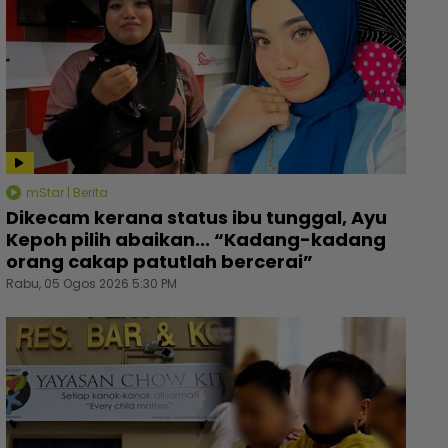
mStar | Berita
Dikecam kerana status ibu tunggal, Ayu
Kepoh pilih abaikan... “Kadang-kadang
orang cakap patutlah bercerai”
Rabu, 05 Ogos 2026 5:30 PM