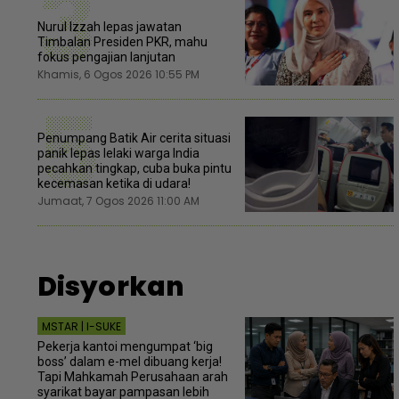
3
Nurul Izzah lepas jawatan
Timbalan Presiden PKR, mahu
fokus pengajian lanjutan
Khamis, 6 Ogos 2026 10:55 PM
5
Penumpang Batik Air cerita situasi
panik lepas lelaki warga India
pecahkan tingkap, cuba buka pintu
kecemasan ketika di udara!
Jumaat, 7 Ogos 2026 11:00 AM
Disyorkan
MSTAR | I-SUKE
Pekerja kantoi mengumpat ‘big
boss’ dalam e-mel dibuang kerja!
Tapi Mahkamah Perusahaan arah
syarikat bayar pampasan lebih