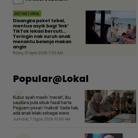
MSTAR | VIRAL
Disangka poket tebal,
mentua asyik bagi ‘link’
TikTok lokasi bercuti...
Teringin nak suruh anak
menantu belanja makan
angin
Rabu, 01 April 2026 7:00 AM
Popular@Lokal
1
Kubur ayah masih ‘merah’, ibu
saudara pula sibuk fasal harta...
Peguam pesan ‘makcik’ tiada hak,
ada anak lelaki sebagai waris
Jumaat, 7 Ogos 2026 10:00 AM