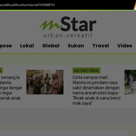
arjob
Kuali
Kuntum
SuriaFM
988FM
pose
Lokal
Global
Sukan
Travel
Video
L
MSTAR | VIRAL
, senang la
Cinta sampai mati...
 Wanita
Wanita ini pendam rasa
linga dengar
sakit dinamakan dengan
 tegur
nama arwah isteri bapa -
berak anak
“Anak-anak di sana benci
mak saya”