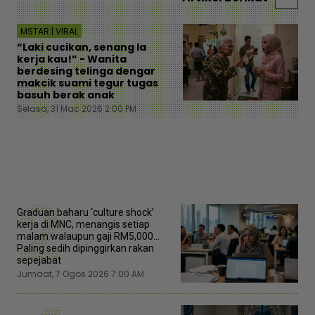
MSTAR | VIRAL
“Laki cucikan, senang la
kerja kau!” - Wanita
berdesing telinga dengar
makcik suami tegur tugas
basuh berak anak
Selasa, 31 Mac 2026 2:00 PM
2
Graduan baharu ‘culture shock’
kerja di MNC, menangis setiap
malam walaupun gaji RM5,000...
Paling sedih dipinggirkan rakan
sepejabat
Jumaat, 7 Ogos 2026 7:00 AM