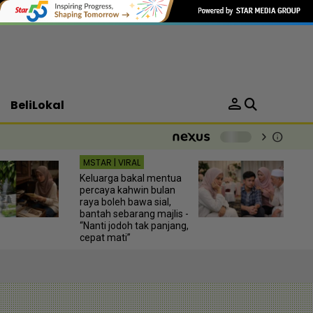
person
BeliLokal
chevron_right
info
-
MSTAR | VIRAL
Keluarga bakal mentua
percaya kahwin bulan
raya boleh bawa sial,
bantah sebarang majlis -
“Nanti jodoh tak panjang,
cepat mati”