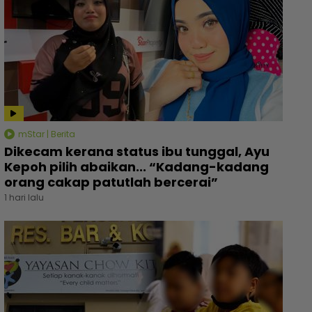
mStar | Berita
Dikecam kerana status ibu tunggal, Ayu
Kepoh pilih abaikan... “Kadang-kadang
orang cakap patutlah bercerai”
1 hari lalu