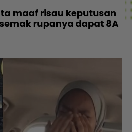
ta maaf risau keputusan
disemak rupanya dapat 8A