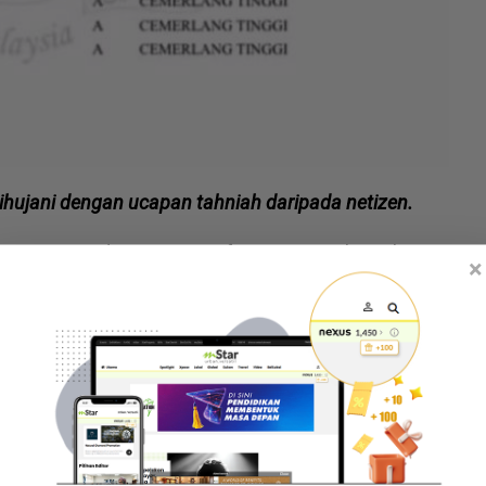
 dihujani dengan ucapan tahniah daripada netizen.
h menangis dan minta maaf siap-siap. Takut tak
×
juga kepada semua pelajar lain," tulisnya pada
hamza mengesahkan anak perempuannya itu
an SPM.