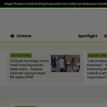
ePaper
TheStar
Events
R.AGE
StarProperty
StarCherish
StarCarsifu
StarSearch
mySt
Utama
Spotlight
X
MSTAR | VIRAL
MSTAR | VIRA
[V] Anak menangis, minta
“Laki cucikan
maaf risau keputusan
kerja kau!” -
biasa-biasa... Selepas
berdesing te
disemak rupanya dapat
makcik suami
8A dalam SPM!
tugas basuh 