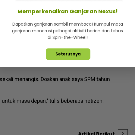
lum Aidilfitri... Remaja ini menangis gembira raih
Memperkenalkan Ganjaran Nexus!
d ulang SPM, impi kerja bidang ‘oil and gas’!
Dapatkan ganjaran sambil membaca! Kumpul mata
ganjaran menerusi pelbagai aktiviti harian dan tebus
di Spin-the-Wheel!
Seterusnya
 sebuah kereta itu turut dihujani ratusan ucapan
a sekali menangis. Doakan anak saya SPM tahun
k
untuk masa depan," tulis beberapa netizen.
Artikel Berikut