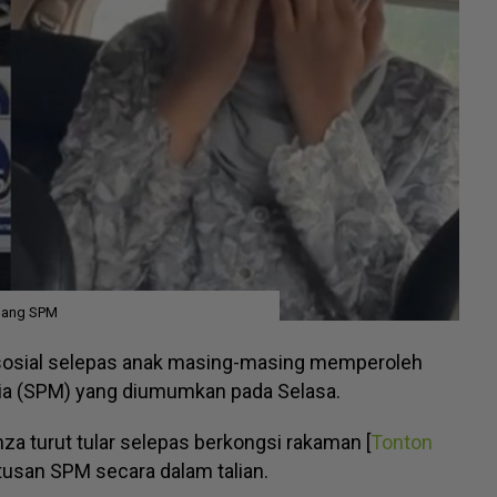
rlang SPM
 sosial selepas anak masing-masing memperoleh
sia (SPM) yang diumumkan pada Selasa.
mza turut tular selepas berkongsi rakaman [
Tonton
san SPM secara dalam talian.