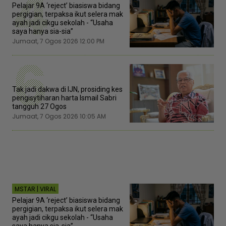
4
Pelajar 9A ‘reject’ biasiswa bidang
pergigian, terpaksa ikut selera mak
ayah jadi cikgu sekolah - “Usaha
saya hanya sia-sia”
Jumaat, 7 Ogos 2026 12:00 PM
6
Tak jadi dakwa di IJN, prosiding kes
pengisytiharan harta Ismail Sabri
tangguh 27 Ogos
Jumaat, 7 Ogos 2026 10:05 AM
MSTAR | VIRAL
Pelajar 9A ‘reject’ biasiswa bidang
pergigian, terpaksa ikut selera mak
ayah jadi cikgu sekolah - “Usaha