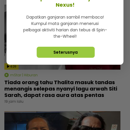
Nexus!
Dapatkan ganjaran sambil membaca!
Kumpul mata ganjaran menerusi
pelbagai aktiviti harian dan tebus di Spin-
the-Wheel!
Seterusnya
4:09
mStar | Hiburan
Tiada orang tahu Thalita masuk tandas
menangis selepas nyanyi lagu arwah Siti
Sarah, dapat rasa aura atas pentas
19 jam lalu