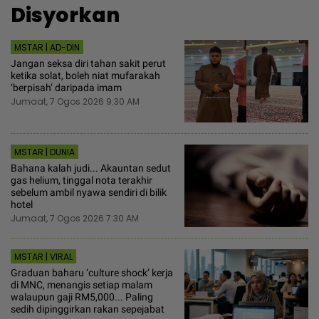
Disyorkan
MSTAR | AD-DIN
Jangan seksa diri tahan sakit perut
ketika solat, boleh niat mufarakah
‘berpisah’ daripada imam
Jumaat, 7 Ogos 2026 9:30 AM
MSTAR | DUNIA
Bahana kalah judi... Akauntan sedut
gas helium, tinggal nota terakhir
sebelum ambil nyawa sendiri di bilik
hotel
Jumaat, 7 Ogos 2026 7:30 AM
MSTAR | VIRAL
Graduan baharu ‘culture shock’ kerja
di MNC, menangis setiap malam
walaupun gaji RM5,000... Paling
sedih dipinggirkan rakan sepejabat