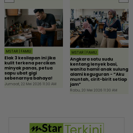
MSTAR | FAMILI
MSTAR | FAMILI
Elak 3 kesilapan ini jika
Angkara satu sudu
kulit terkena percikan
kentang lenyek basi,
minyak panas, petua
wanita hamil anak sulung
sapu ubat gigi
alami keguguran - “Aku
sebenarnya bahaya!
muntah, cirit-birit setiap
jam”
Jumaat, 22 Mei 2026 11:30 AM
Rabu, 20 Mei 2026 11:30 AM