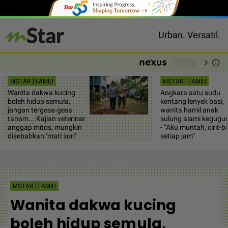
Urban. Versatil.
chevron_right
info
-
MSTAR | FAMILI
MSTAR | FAMILI
Wanita dakwa kucing
Angkara satu sudu
boleh hidup semula,
kentang lenyek basi,
jangan tergesa-gesa
wanita hamil anak
tanam... Kajian veterinar
sulung alami kegugu
anggap mitos, mungkin
- “Aku muntah, cirit-bir
disebabkan ‘mati suri’
setiap jam”
MSTAR | FAMILI
Wanita dakwa kucing
boleh hidup semula,