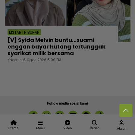
MSTAR | HIBURAN
[V] Syida Melvin buntu...suami
enggan bayar hutang tertunggak
syarikat milik bersama
Khamis, 6 Ogos 2026 5:00 PM
Follow media sosial kami
person
Utama
Menu
Video
Carian
Akaun
Kenali mStar
Iklan di SMG360
Hubungi Kami