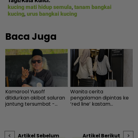
Tags/Kata Kunci:
kucing mati hidup semula
,
tanam bangkai
kucing
,
urus bangkai kucing
Baca Juga
g
Kamarool Yusoff
Wanita cerita
B
ditidurkan akibat saluran
pengalaman dipintas ke
m
jantung tersumbat -
‘red line’ kastam
Hiburan | mStar
Indonesia... Rupanya
k
gerak-geri dipantau
B
sebaik turun pesawat! -
Destinasi | mStar
Artikel Sebelum
Artikel Berikut