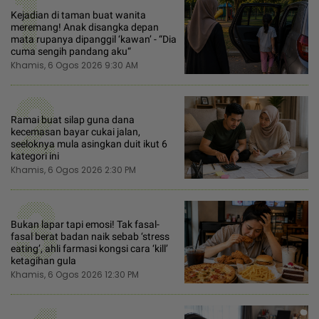
1
Kejadian di taman buat wanita
meremang! Anak disangka depan
mata rupanya dipanggil ‘kawan’ - “Dia
cuma sengih pandang aku“
Khamis, 6 Ogos 2026 9:30 AM
2
Ramai buat silap guna dana
kecemasan bayar cukai jalan,
seeloknya mula asingkan duit ikut 6
kategori ini
Khamis, 6 Ogos 2026 2:30 PM
3
Bukan lapar tapi emosi! Tak fasal-
fasal berat badan naik sebab ‘stress
eating’, ahli farmasi kongsi cara ‘kill’
ketagihan gula
Khamis, 6 Ogos 2026 12:30 PM