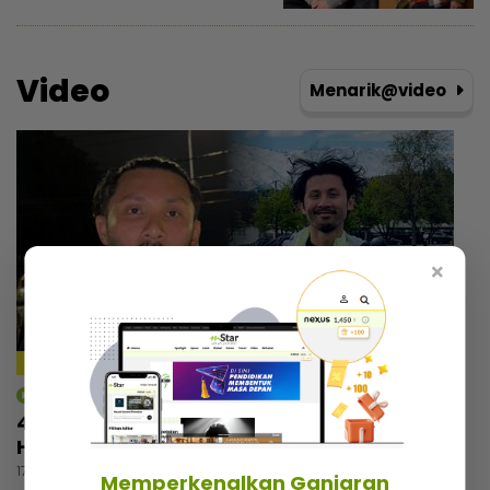
Video
Menarik@video
×
mStar | Hiburan
4 tahun pegang status duda, Luqman
Hafidz selesa tidak sunyi tanpa pasangan
17 jam lalu
Memperkenalkan Ganjaran