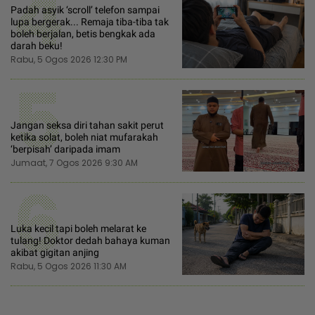
4
Padah asyik ‘scroll’ telefon sampai
lupa bergerak... Remaja tiba-tiba tak
boleh berjalan, betis bengkak ada
darah beku!
Rabu, 5 Ogos 2026 12:30 PM
5
Jangan seksa diri tahan sakit perut
ketika solat, boleh niat mufarakah
‘berpisah’ daripada imam
Jumaat, 7 Ogos 2026 9:30 AM
6
Luka kecil tapi boleh melarat ke
tulang! Doktor dedah bahaya kuman
akibat gigitan anjing
Rabu, 5 Ogos 2026 11:30 AM