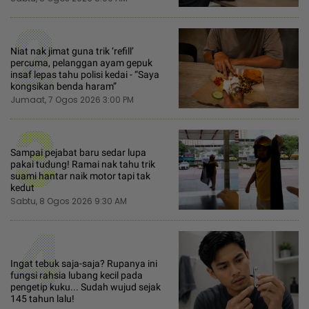
2
Niat nak jimat guna trik ‘refill’
percuma, pelanggan ayam gepuk
insaf lepas tahu polisi kedai - “Saya
kongsikan benda haram”
Jumaat, 7 Ogos 2026 3:00 PM
3
Sampai pejabat baru sedar lupa
pakai tudung! Ramai nak tahu trik
suami hantar naik motor tapi tak
kedut
Sabtu, 8 Ogos 2026 9:30 AM
4
Ingat tebuk saja-saja? Rupanya ini
fungsi rahsia lubang kecil pada
pengetip kuku... Sudah wujud sejak
145 tahun lalu!