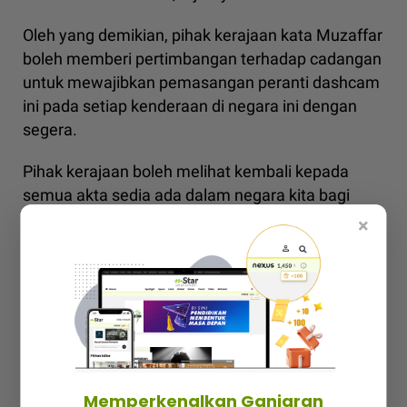
Oleh yang demikian, pihak kerajaan kata Muzaffar
boleh memberi pertimbangan terhadap cadangan
untuk mewajibkan pemasangan peranti dashcam
ini pada setiap kenderaan di negara ini dengan
segera.
Pihak kerajaan boleh melihat kembali kepada
semua akta sedia ada dalam negara kita bagi
menjayakan cadangan ini seperti Akta
×
Pengangkutan Jalan 1987 [Akta 333].
"Pihak kerajaan boleh meminta pemilik kenderaan
mamasang paranti dashcam dengan sendiri
ataupun mensyaratkan setiap pengeluar
kenderaan yang ada dalam negara kita
memasang peranti dashcam berkenaan di dalam
Memperkenalkan Ganjaran
kenderaan yang mereka hasilkan.