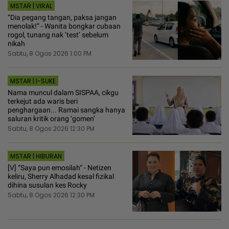
MSTAR | VIRAL
“Dia pegang tangan, paksa jangan
menolak!” - Wanita bongkar cubaan
rogol, tunang nak ’test’ sebelum
nikah
Sabtu, 8 Ogos 2026 1:00 PM
MSTAR | I-SUKE
Nama muncul dalam SISPAA, cikgu
terkejut ada waris beri
penghargaan... Ramai sangka hanya
saluran kritik orang ‘gomen’
Sabtu, 8 Ogos 2026 12:30 PM
MSTAR | HIBURAN
[V] “Saya pun emosilah“ - Netizen
keliru, Sherry Alhadad kesal fizikal
dihina susulan kes Rocky
Sabtu, 8 Ogos 2026 12:30 PM