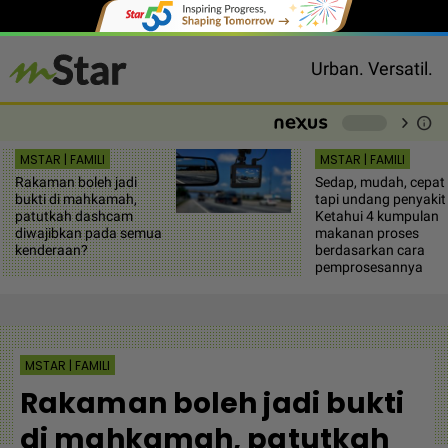
Urban. Versatil.
chevron_right
info
-
MSTAR | FAMILI
MSTAR | FAMILI
Rakaman boleh jadi
Sedap, mudah, cepat
bukti di mahkamah,
tapi undang penyakit
patutkah dashcam
Ketahui 4 kumpulan
diwajibkan pada semua
makanan proses
kenderaan?
berdasarkan cara
pemprosesannya
MSTAR | FAMILI
Rakaman boleh jadi bukti
di mahkamah, patutkah