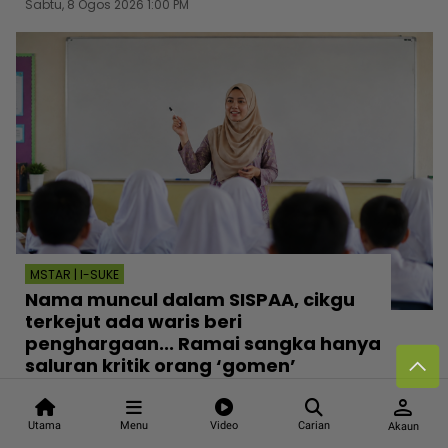
Sabtu, 8 Ogos 2026 1:00 PM
MSTAR | I-SUKE
Nama muncul dalam SISPAA, cikgu
terkejut ada waris beri
penghargaan... Ramai sangka hanya
saluran kritik orang ‘gomen’
Sabtu, 8 Ogos 2026 12:30 PM
person
Utama
Menu
Video
Carian
Akaun