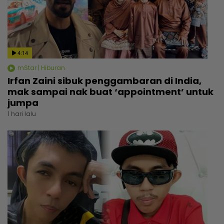
4:14
mStar | Hiburan
Irfan Zaini sibuk penggambaran di India,
mak sampai nak buat ‘appointment’ untuk
jumpa
1 hari lalu