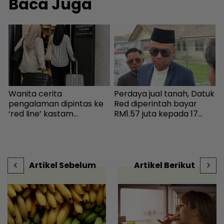
Baca Juga
Wanita cerita
Perdaya jual tanah, Datuk
K
pengalaman dipintas ke
Red diperintah bayar
h
‘red line’ kastam
RM1.57 juta kepada 17
a
Indonesia... Rupanya
pembeli - Hiburan |
I
gerak-geri dipantau
mStar
i
sebaik turun pesawat! -
t
Destinasi | mStar
-
Artikel Sebelum
Artikel Berikut