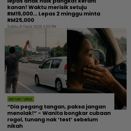
lepas anak naik pangkat kerani
kanan! Waktu merisik setuju
RM15,000... Lepas 2 minggu minta
RM25,000
Sabtu, 8 Ogos 2026 2:00 PM
MSTAR | VIRAL
“Dia pegang tangan, paksa jangan
menolak!” - Wanita bongkar cubaan
rogol, tunang nak ’test’ sebelum
nikah