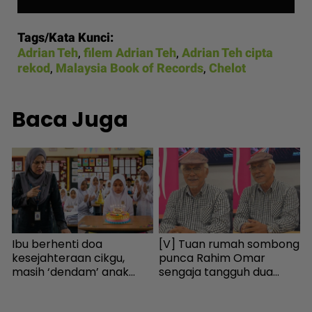
Tags/Kata Kunci:
Adrian Teh
,
filem Adrian Teh
,
Adrian Teh cipta
rekod
,
Malaysia Book of Records
,
Chelot
Baca Juga
Ibu berhenti doa
[V] Tuan rumah sombong
B
kesejahteraan cikgu,
punca Rahim Omar
m
m
masih ‘dendam’ anak
sengaja tangguh dua
kena marah bawa kek ke
tahun tak bayar sewa -
k
sekolah - “Kenapa izin
Hiburan | mStar
B