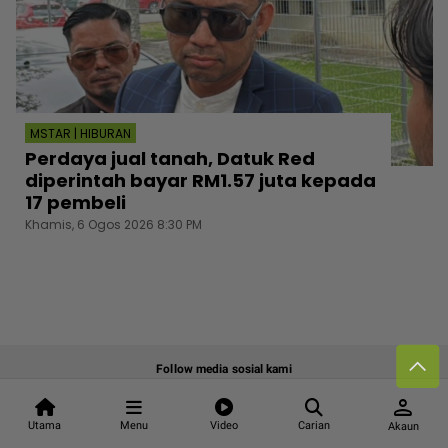
MSTAR | HIBURAN
Perdaya jual tanah, Datuk Red
diperintah bayar RM1.57 juta kepada
17 pembeli
Khamis, 6 Ogos 2026 8:30 PM
Follow media sosial kami
person
Utama
Menu
Video
Carian
Akaun