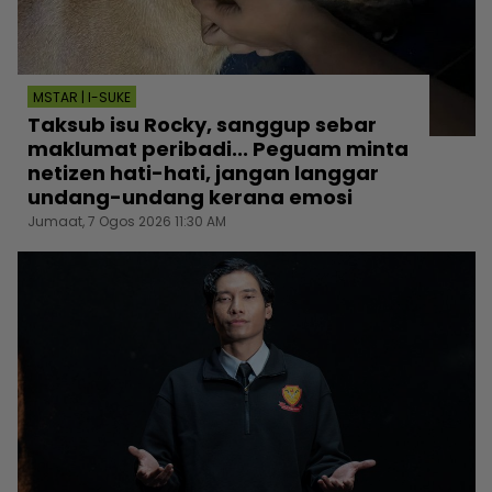
MSTAR | I-SUKE
Taksub isu Rocky, sanggup sebar
maklumat peribadi... Peguam minta
netizen hati-hati, jangan langgar
undang-undang kerana emosi
Jumaat, 7 Ogos 2026 11:30 AM