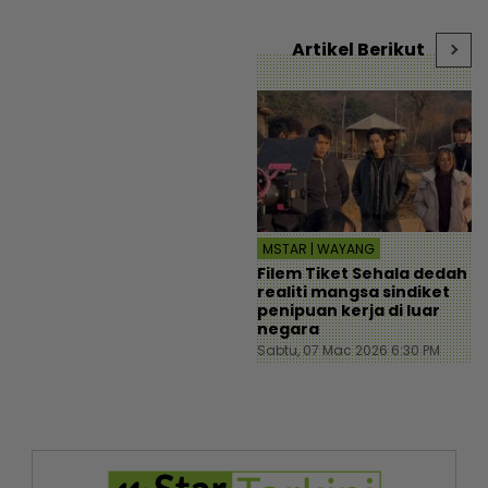
r
kalau menyusahkan?” -
Viral | mStar
Artikel Berikut
MSTAR | WAYANG
Filem Tiket Sehala dedah
realiti mangsa sindiket
penipuan kerja di luar
negara
Sabtu, 07 Mac 2026 6:30 PM