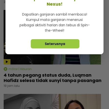
2 jam lalu
Nexus!
Dapatkan ganjaran sambil membaca!
Kumpul mata ganjaran menerusi
pelbagai aktiviti harian dan tebus di Spin-
the-Wheel!
Seterusnya
mStar | Hiburan
4 tahun pegang status duda, Luqman
Hafidz selesa tidak sunyi tanpa pasangan
19 jam lalu