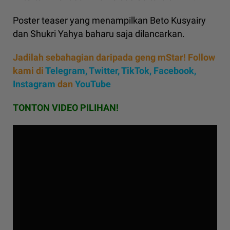
Poster teaser yang menampilkan Beto Kusyairy
dan Shukri Yahya baharu saja dilancarkan.
Jadilah sebahagian daripada geng mStar! Follow
kami di
Telegram,
Twitter,
TikTok,
Facebook,
Instagram
dan
YouTube
TONTON VIDEO PILIHAN!