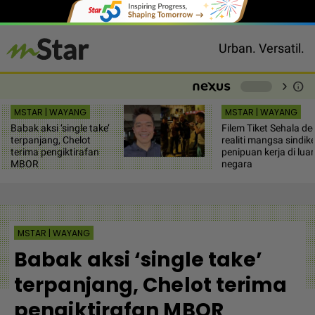
Urban. Versatil.
chevron_right
info
-
MSTAR | WAYANG
MSTAR | WAYANG
Babak aksi ‘single take’
Filem Tiket Sehala d
terpanjang, Chelot
realiti mangsa sindike
terima pengiktirafan
penipuan kerja di luar
MBOR
negara
MSTAR | WAYANG
Babak aksi ‘single take’
terpanjang, Chelot terima
pengiktirafan MBOR