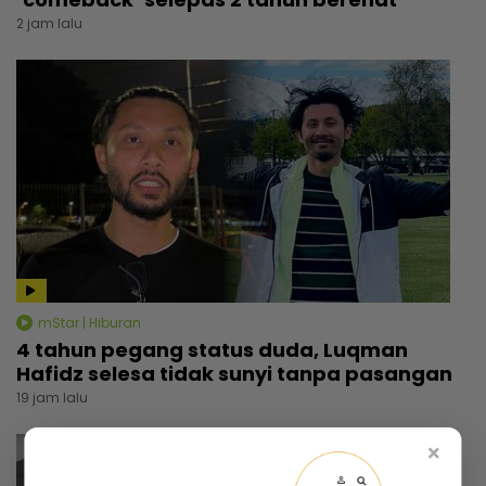
2 jam lalu
mStar | Hiburan
4 tahun pegang status duda, Luqman
Hafidz selesa tidak sunyi tanpa pasangan
19 jam lalu
×