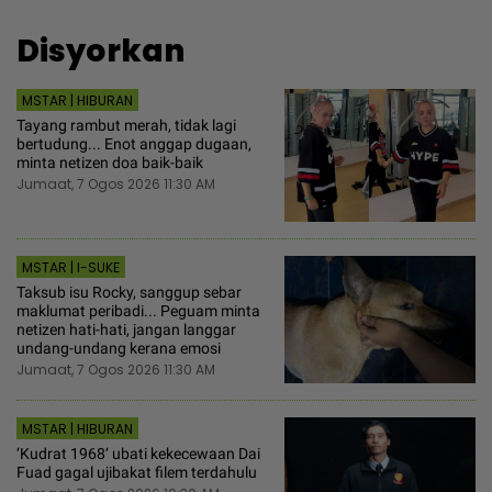
Disyorkan
MSTAR | HIBURAN
Tayang rambut merah, tidak lagi
bertudung... Enot anggap dugaan,
minta netizen doa baik-baik
Jumaat, 7 Ogos 2026 11:30 AM
MSTAR | I-SUKE
Taksub isu Rocky, sanggup sebar
maklumat peribadi... Peguam minta
netizen hati-hati, jangan langgar
undang-undang kerana emosi
Jumaat, 7 Ogos 2026 11:30 AM
MSTAR | HIBURAN
‘Kudrat 1968‘ ubati kekecewaan Dai
Fuad gagal ujibakat filem terdahulu