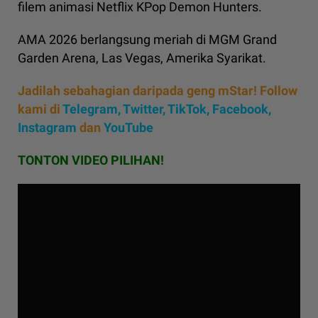
filem animasi Netflix KPop Demon Hunters.
AMA 2026 berlangsung meriah di MGM Grand
Garden Arena, Las Vegas, Amerika Syarikat.
Jadilah sebahagian daripada geng mStar! Follow
kami di
Telegram,
Twitter,
TikTok,
Facebook,
Instagram
dan
YouTube
TONTON VIDEO PILIHAN!