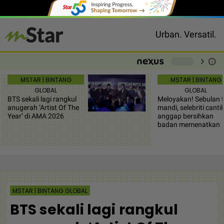
Urban. Versatil.
chevron_right
info
-
MSTAR | BINTANG
MSTAR | BINTANG
GLOBAL
GLOBAL
BTS sekali lagi rangkul
Meloyakan! Sebulan 
anugerah ‘Artist Of The
mandi, selebriti cantik
Year’ di AMA 2026
anggap bersihkan
badan memenatkan
MSTAR | BINTANG GLOBAL
BTS sekali lagi rangkul