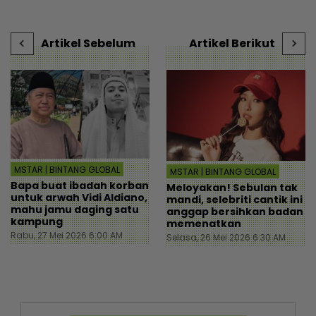
Hiburan | mStar
mStar
h
Artikel Sebelum
Artikel Berikut
MSTAR | BINTANG GLOBAL
MSTAR | BINTANG GLOBAL
Bapa buat ibadah korban
Meloyakan! Sebulan tak
untuk arwah Vidi Aldiano,
mandi, selebriti cantik ini
mahu jamu daging satu
anggap bersihkan badan
kampung
memenatkan
Rabu, 27 Mei 2026 6:00 AM
Selasa, 26 Mei 2026 6:30 AM