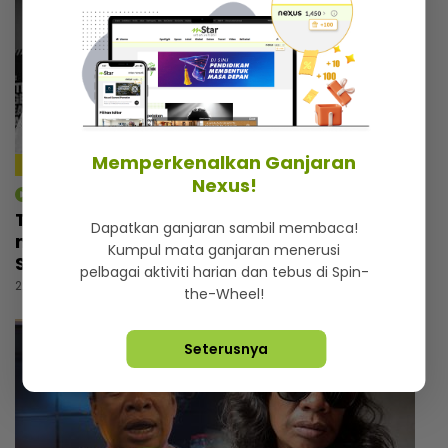
Memperkenalkan Ganjaran
4:09
Nexus!
mStar | Hiburan
Tiada orang tahu Thalita masuk tandas
Dapatkan ganjaran sambil membaca!
menangis selepas nyanyi lagu arwah Siti
Kumpul mata ganjaran menerusi
Sarah, dapat rasa aura atas pentas
pelbagai aktiviti harian dan tebus di Spin-
22 jam lalu
the-Wheel!
Seterusnya