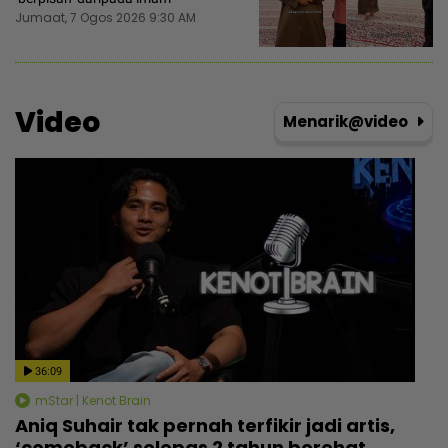
Jumaat, 7 Ogos 2026 9:30 AM
Video
Menarik@video
36:09
mStar | Kenot Brain
Aniq Suhair tak pernah terfikir jadi artis,
‘comeback’ selepas 2 tahun berehat