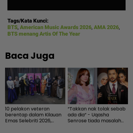
Tags/Kata Kunci:
BTS
,
American Music Awards 2026
,
AMA 2026
,
BTS menang Artis Of The Year
Baca Juga
10 pelakon veteran
“Takkan nak tolak sebab
“
berentap dalam Kilauan
ada dia“ - Uqasha
k
Emas Selebriti 2026,
Senrose tiada masalah
s
sumbangan mingguan
bergandingan, hormat
untuk artis memerlukan -
rezeki Aliff Aziz - Hiburan |
K