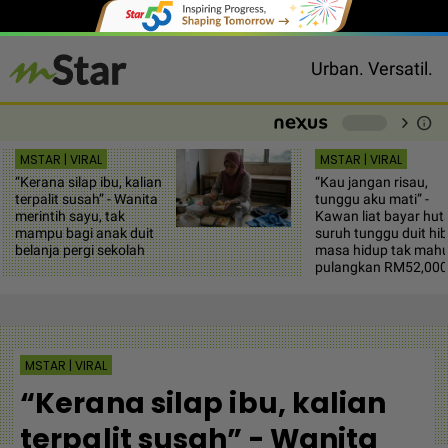
Urban. Versatil.
chevron_right
info
-
MSTAR | VIRAL
MSTAR | VIRAL
“Kerana silap ibu, kalian
“Kau jangan risau,
terpalit susah” - Wanita
tunggu aku mati” -
merintih sayu, tak
Kawan liat bayar hu
mampu bagi anak duit
suruh tunggu duit hib
belanja pergi sekolah
masa hidup tak mah
pulangkan RM52,000
MSTAR | VIRAL
“Kerana silap ibu, kalian
terpalit susah” - Wanita