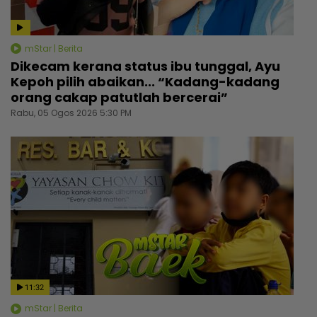
mStar | Berita
Dikecam kerana status ibu tunggal, Ayu
Kepoh pilih abaikan... “Kadang-kadang
orang cakap patutlah bercerai”
Rabu, 05 Ogos 2026 5:30 PM
11:32
mStar | Berita