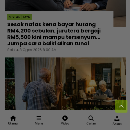
MSTAR | MYR
Sesak nafas kena bayar hutang
RM4,200 sebulan, jurutera bergaji
RM5,500 kini mampu tersenyum...
Jumpa cara baiki aliran tunai
Sabtu, 8 Ogos 2026 8:00 AM
person
Utama
Menu
Video
Carian
Akaun
MSTAR | DUNIA