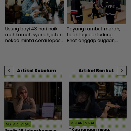
Usung bayi 48 hari naik
Tayang rambut merah,
N
mahkamah syariah, isteri
tidak lagi bertudung...
‘
nekad minta cerai lepas
Enot anggap dugaan,
dituduh jadi punca nafkah
minta netizen doa baik-
i
mentua terputus - Viral |
baik - Hiburan | mStar
k
mStar
b
Artikel Sebelum
Artikel Berikut
MSTAR | VIRAL
MSTAR | VIRAL
“Kau jangan risau,
Gadis 25 tahun kecewa