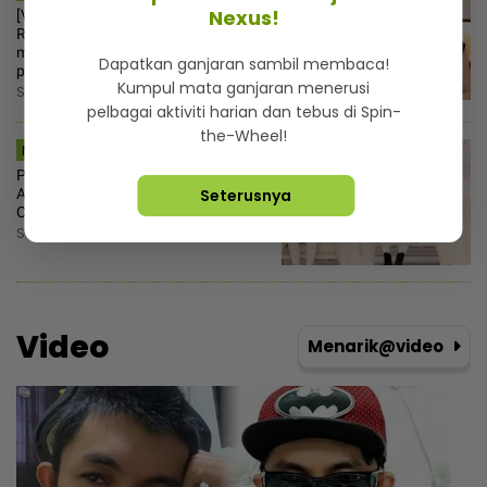
Nexus!
[V] “Macam tak rasa bersalah“ -
Ruhainies ambil tindakan, vendor
makanan salah guna nama untuk
Dapatkan ganjaran sambil membaca!
pemasaran
Kumpul mata ganjaran menerusi
Sabtu, 8 Ogos 2026 2:30 PM
pelbagai aktiviti harian dan tebus di Spin-
the-Wheel!
MSTAR | SEMASA
Puteri Sultan Pahang, Tengku Ilyana
Alia selamat disatukan dengan
Seterusnya
Christopher Lionel Froggatt
Sabtu, 8 Ogos 2026 2:25 PM
Video
Menarik@video