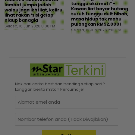
tunggu aku mati” -
lambat jumpa jodoh
Kawan liat bayar hutang
walau jaga ikhtilat, keliru
suruh tunggu duit hibah,
lihat rakan ‘sisi gelap’
masa hidup tak mahu
hidup bahagia
pulangkan RM52,000!
Selasa, 16 Jun 2026 8:00 PM
Selasa, 16 Jun 2026 2:00 PM
Nak cari cerita best dan trending setiap hari?
Langgan berita mStar! Percuma je!