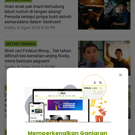
Iman anak pak imam bertudung
labuh runtuh di tangan abang!
Pemuda terkejut jumpa bukti aktiviti
asmaradana dalam ‘dashcam’
Sabtu, 8 Ogos 2026 8:00 PM
MSTAR | SEMASA
Shah cari Firdaus Wong… Tak tahan
difitnah kes kematian anjing Rocky,
minta bantuan peguam!
Sabtu, 8 Ogos 2026 5:30 PM
×
MSTAR | HIBURAN
[V] “Datuk M. Nasir hanya bergurau“ -
Aliff Aziz ulas gelaran aktor kedua
terkacak, rezeki pertama kali buat
teater
Sabtu, 8 Ogos 2026 3:30 PM
Memperkenalkan Ganjaran
MSTAR | HIBURAN