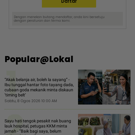
Dengan menekan butang mendaftar, anda kini bersetuju
dengan
peraturan dan terma
kami.
Popular@Lokal
1
“Akak belanja air, boleh la sayang” -
Ibu tunggal hantar foto tayang dada,
cubaan goda mekanik minta diskaun
‘timing belt’
Sabtu, 8 Ogos 2026 10:00 AM
2
Sayu hati tengok pesakit nak buang
lauk hospital, petugas KKM minta
jamah - “Baik bagi saya, belum