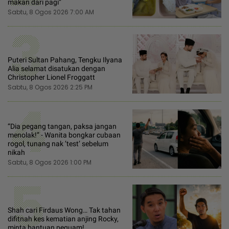
makan dari pagi”
Sabtu, 8 Ogos 2026 7:00 AM
3
Puteri Sultan Pahang, Tengku Ilyana
Alia selamat disatukan dengan
Christopher Lionel Froggatt
Sabtu, 8 Ogos 2026 2:25 PM
4
“Dia pegang tangan, paksa jangan
menolak!” - Wanita bongkar cubaan
rogol, tunang nak ’test’ sebelum
nikah
Sabtu, 8 Ogos 2026 1:00 PM
5
Shah cari Firdaus Wong… Tak tahan
difitnah kes kematian anjing Rocky,
minta bantuan peguam!