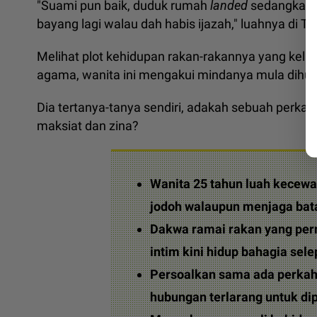
"Suami pun baik, duduk rumah
landed
sedangkan a
bayang lagi walau dah habis ijazah," luahnya di Th
Melihat plot kehidupan rakan-rakannya yang kelih
agama, wanita ini mengakui mindanya mula dihuja
Dia tertanya-tanya sendiri, adakah sebuah perkah
maksiat dan zina?
Wanita 25 tahun luah kecew
jodoh walaupun menjaga bat
Dakwa ramai rakan yang per
intim kini hidup bahagia sel
Persoalkan sama ada perkah
hubungan terlarang untuk d