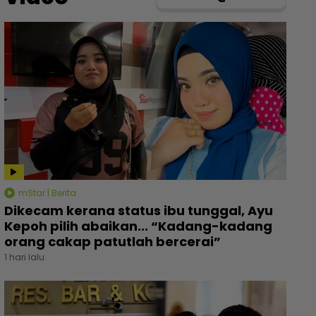
mStar | Berita
Dikecam kerana status ibu tunggal, Ayu
Kepoh pilih abaikan... “Kadang-kadang
orang cakap patutlah bercerai”
1 hari lalu