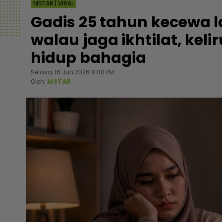
MSTAR | VIRAL
Gadis 25 tahun kecewa 
walau jaga ikhtilat, kelir
hidup bahagia
Selasa, 16 Jun 2026 8:00 PM
Oleh:
MSTAR