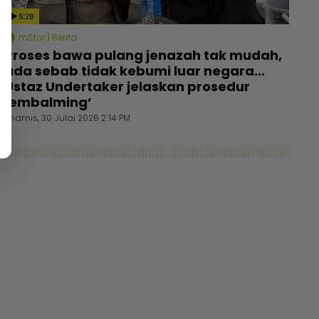
5:28
mStar | Berita
Proses bawa pulang jenazah tak mudah,
ada sebab tidak kebumi luar negara...
Ustaz Undertaker jelaskan prosedur
‘embalming’
Khamis, 30 Julai 2026 2:14 PM