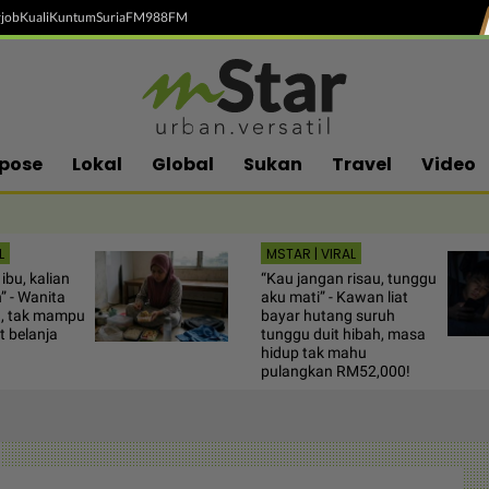
job
Kuali
Kuntum
SuriaFM
988FM
pose
Lokal
Global
Sukan
Travel
Video
L
MSTAR | VIRAL
ibu, kalian
“Kau jangan risau, tunggu
” - Wanita
aku mati” - Kawan liat
u, tak mampu
bayar hutang suruh
t belanja
tunggu duit hibah, masa
hidup tak mahu
pulangkan RM52,000!