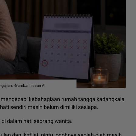
gajian. -Gambar hiasan AI
a mengecapi kebahagiaan rumah tangga kadangkala
ati sendiri masih belum dimiliki sesiapa.
 di dalam hati seorang wanita.
lan dan ikhtilat, pintu jodohnya seolah-olah masih