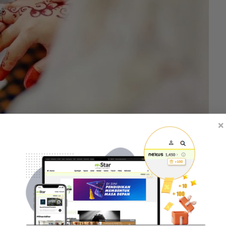
×
impian semua individu. -Gambar hiasan
sangan mereka. Kemudian lepas habis diploma
hwin, elok je ada anak.