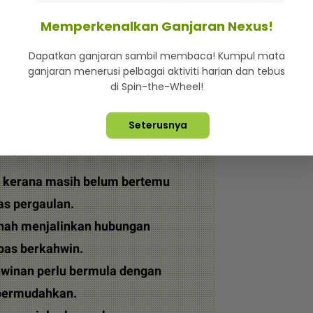
ku tak pernah ada lelaki yang minat, tiada bayang-
read.
Memperkenalkan Ganjaran Nexus!
atan 'berjalan lancar' selepas melanggar batas
Dapatkan ganjaran sambil membaca! Kumpul mata
ganjaran menerusi pelbagai aktiviti harian dan tebus
ni persoalan pelik.
di Spin-the-Wheel!
winan yang bahagia itu perlu bermula dengan jalan
Seterusnya
a kerana masih belum bertemu
as pergaulan.
nah menjalinkan hubungan
epas berkahwin.
winan perlu bermula dengan
ipermudahkan.