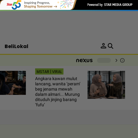
person
BeliLokal
chevron_right
info
-
MSTAR | VIRAL
Angkara kawan mulut
lancang, wanita ‘peram’
beg jenama mewah
dalam almari... Murung
dituduh jinjing barang
‘fufu’