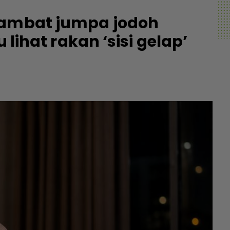
lambat jumpa jodoh
u lihat rakan ‘sisi gelap’