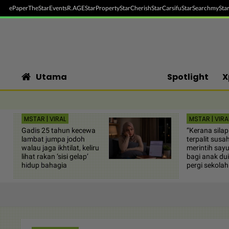
ePaper
TheStar
Events
R.AGE
StarProperty
StarCherish
StarCarsifu
StarSearch
myStar
Utama
Spotlight
X
MSTAR | VIRAL
MSTAR | VIRA
Gadis 25 tahun kecewa
“Kerana silap 
lambat jumpa jodoh
terpalit susah
walau jaga ikhtilat, keliru
merintih say
lihat rakan ‘sisi gelap’
bagi anak dui
hidup bahagia
pergi sekolah