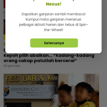
Nexus!
Dapatkan ganjaran sambil membaca!
Kumpul mata ganjaran menerusi
pelbagai aktiviti harian dan tebus di Spin-
the-Wheel!
Seterusnya
mStar | Berita
Dikecam kerana status ibu tunggal, Ayu
Kepoh pilih abaikan... “Kadang-kadang
orang cakap patutlah bercerai”
20 jam lalu