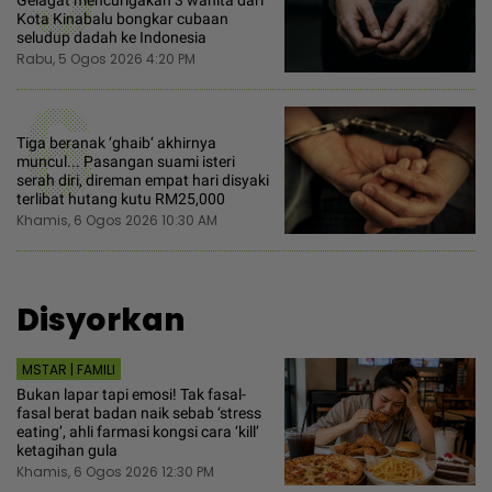
Gelagat mencurigakan 3 wanita dari
Kota Kinabalu bongkar cubaan
seludup dadah ke Indonesia
Rabu, 5 Ogos 2026 4:20 PM
6
Tiga beranak ‘ghaib‘ akhirnya
muncul... Pasangan suami isteri
serah diri, direman empat hari disyaki
terlibat hutang kutu RM25,000
Khamis, 6 Ogos 2026 10:30 AM
Disyorkan
MSTAR | FAMILI
Bukan lapar tapi emosi! Tak fasal-
fasal berat badan naik sebab ‘stress
eating’, ahli farmasi kongsi cara ‘kill’
ketagihan gula
Khamis, 6 Ogos 2026 12:30 PM