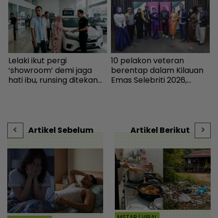
Lelaki ikut pergi
10 pelakon veteran
ya
‘showroom’ demi jaga
berentap dalam Kilauan
hati ibu, runsing ditekan
Emas Selebriti 2026,
s
beli kereta import walau
sumbangan mingguan
t
gaji bersih RM2,300 -
untuk artis memerlukan -
H
“Mana nak cekau duit?” -
Hiburan | mStar
Viral | mStar
Artikel Sebelum
Artikel Berikut
MSTAR | VIRAL