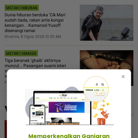
MSTAR | HIBURAN
Dunia hiburan berduka ‘Cik Man‘
sudah tiada, rakan artis kongsi
kenangan... Kamarool Yusoff
disenangi ramai
Khamis, 6 Ogos 2026 10:30 AM
MSTAR | SEMASA
Tiga beranak ‘ghaib‘ akhirnya
muncul... Pasangan suami isteri
serah diri, direman empat hari disyaki
×
terlibat hutang kutu RM25,000
Khamis, 6 Ogos 2026 10:30 AM
Video
Menarik@video
Memperkenalkan Ganjaran