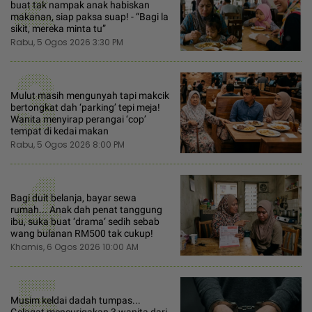
2
buat tak nampak anak habiskan
makanan, siap paksa suap! - “Bagi la
sikit, mereka minta tu”
Rabu, 5 Ogos 2026 3:30 PM
3
Mulut masih mengunyah tapi makcik
bertongkat dah ‘parking’ tepi meja!
Wanita menyirap perangai ‘cop’
tempat di kedai makan
Rabu, 5 Ogos 2026 8:00 PM
4
Bagi duit belanja, bayar sewa
rumah... Anak dah penat tanggung
ibu, suka buat ‘drama‘ sedih sebab
wang bulanan RM500 tak cukup!
Khamis, 6 Ogos 2026 10:00 AM
5
Musim keldai dadah tumpas...