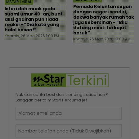
MSTAR | VIRAL
Pemuda Kelantan segan
Isteri dah muak goda
dengan negeri sendiri,
suami umur 40-an, buat
dakwa banyak rumah tak
aksi ghairah pun tiada
jaga kebersihan - “Bila
reaksi - “Dia kata yang
datang mesti terkejut
halal bosan!”
beruk”
Khamis, 26 Mac 2026 1:00 PM
Khamis, 26 Mac 2026 10:00 AM
Nak cari cerita best dan trending setiap hari?
Langgan berita mStar! Percuma je!