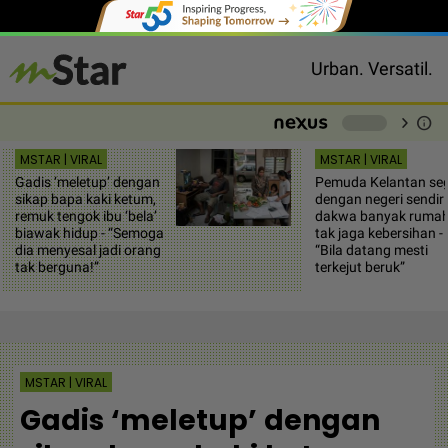
Urban. Versatil.
chevron_right
info
-
MSTAR | VIRAL
MSTAR | VIRAL
Gadis ‘meletup’ dengan
Pemuda Kelantan se
sikap bapa kaki ketum,
dengan negeri sendiri
remuk tengok ibu ‘bela’
dakwa banyak ruma
biawak hidup - “Semoga
tak jaga kebersihan -
dia menyesal jadi orang
“Bila datang mesti
tak berguna!”
terkejut beruk”
MSTAR | VIRAL
Gadis ‘meletup’ dengan