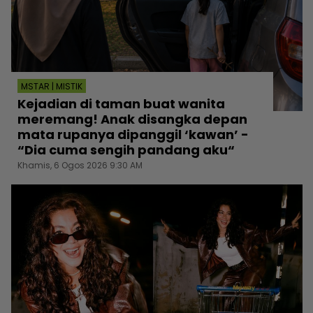
MSTAR | MISTIK
Kejadian di taman buat wanita
meremang! Anak disangka depan
mata rupanya dipanggil ‘kawan’ -
“Dia cuma sengih pandang aku“
Khamis, 6 Ogos 2026 9:30 AM