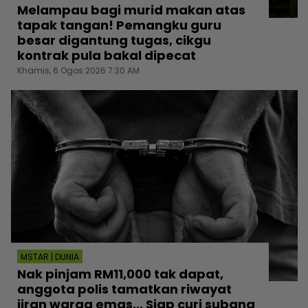
Melampau bagi murid makan atas
tapak tangan! Pemangku guru
besar digantung tugas, cikgu
kontrak pula bakal dipecat
Khamis, 6 Ogos 2026 7:30 AM
MSTAR | DUNIA
Nak pinjam RM11,000 tak dapat,
anggota polis tamatkan riwayat
jiran warga emas... Siap curi subang