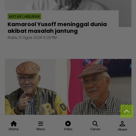
MSTAR | HIBURAN
Kamarool Yusoff meninggal dunia
akibat masalah jantung
Rabu, 5 Ogos 2026 6:23 PM
person
Utama
Menu
Video
Carian
Akaun
MSTAR | SENSASI