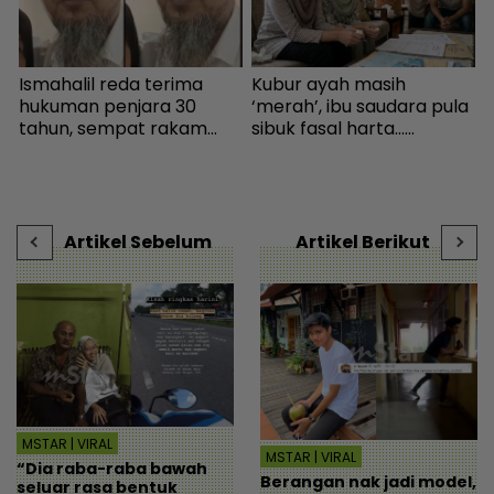
Ismahalil reda terima
Kubur ayah masih
P
hukuman penjara 30
‘merah’, ibu saudara pula
R
tahun, sempat rakam
sibuk fasal harta...
R
video terakhir ucap
Peguam pesan ‘makcik’
p
terima kasih - Sensasi |
tiada hak, ada anak lelaki
mStar
sebagai waris - Viral |
mStar
Artikel Sebelum
Artikel Berikut
MSTAR | VIRAL
MSTAR | VIRAL
“Dia raba-raba bawah
Berangan nak jadi model,
seluar rasa bentuk