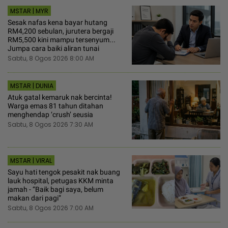
MSTAR | MYR
Sesak nafas kena bayar hutang
RM4,200 sebulan, jurutera bergaji
RM5,500 kini mampu tersenyum...
Jumpa cara baiki aliran tunai
Sabtu, 8 Ogos 2026 8:00 AM
MSTAR | DUNIA
Atuk gatal kemaruk nak bercinta!
Warga emas 81 tahun ditahan
menghendap ‘crush’ seusia
Sabtu, 8 Ogos 2026 7:30 AM
MSTAR | VIRAL
Sayu hati tengok pesakit nak buang
lauk hospital, petugas KKM minta
jamah - “Baik bagi saya, belum
makan dari pagi”
Sabtu, 8 Ogos 2026 7:00 AM