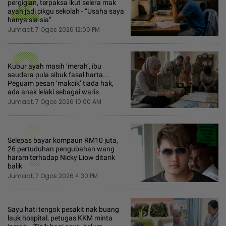
2
pergigian, terpaksa ikut selera mak
ayah jadi cikgu sekolah - “Usaha saya
hanya sia-sia”
Jumaat, 7 Ogos 2026 12:00 PM
3
Kubur ayah masih ‘merah’, ibu
saudara pula sibuk fasal harta...
Peguam pesan ‘makcik’ tiada hak,
ada anak lelaki sebagai waris
Jumaat, 7 Ogos 2026 10:00 AM
4
Selepas bayar kompaun RM10 juta,
26 pertuduhan pengubahan wang
haram terhadap Nicky Liow ditarik
balik
Jumaat, 7 Ogos 2026 4:30 PM
5
Sayu hati tengok pesakit nak buang
lauk hospital, petugas KKM minta