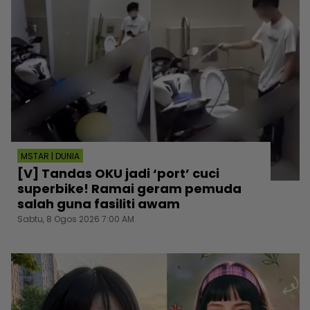
MSTAR | DUNIA
[V] Tandas OKU jadi ‘port’ cuci
superbike! Ramai geram pemuda
salah guna fasiliti awam
Sabtu, 8 Ogos 2026 7:00 AM