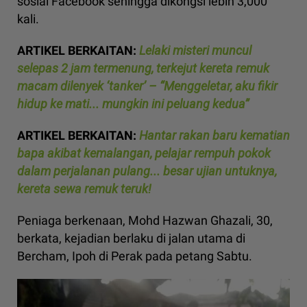
sosial Facebook sehingga dikongsi lebih 3,000
kali.
ARTIKEL BERKAITAN:
Lelaki misteri muncul
selepas 2 jam termenung, terkejut kereta remuk
macam dilenyek ‘tanker’ – “Menggeletar, aku fikir
hidup ke mati... mungkin ini peluang kedua”
ARTIKEL BERKAITAN:
Hantar rakan baru kematian
bapa akibat kemalangan, pelajar rempuh pokok
dalam perjalanan pulang... besar ujian untuknya,
kereta sewa remuk teruk!
Peniaga berkenaan, Mohd Hazwan Ghazali, 30,
berkata, kejadian berlaku di jalan utama di
Bercham, Ipoh di Perak pada petang Sabtu.