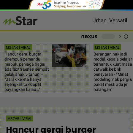
Urban. Versatil.
chevron_right
info
-
MSTAR | VIRAL
MSTAR | VIRAL
Hancur gerai burger
Berangan nak jadi
dirempuh pemandu
model, kepala pelajar 
mabuk, peniaga bagai
terhantuk kuat masa
ada ‘sixth sense’ sempat
catwalk ke bilik
peluk anak 5 tahun –
pensyarah - “Minat
“Jarak kereta hanya
modeling, nak pergi uj
sejengkal, tak dapat
bakat mesti ada je
bayangkan kalau…”
halangan”
MSTAR | VIRAL
Hancur gerai burger