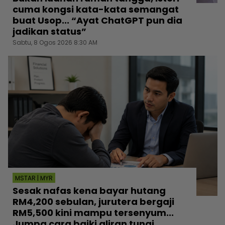
cuma kongsi kata-kata semangat
buat Usop... “Ayat ChatGPT pun dia
jadikan status”
Sabtu, 8 Ogos 2026 8:30 AM
MSTAR | MYR
Sesak nafas kena bayar hutang
RM4,200 sebulan, jurutera bergaji
RM5,500 kini mampu tersenyum...
Jumpa cara baiki aliran tunai