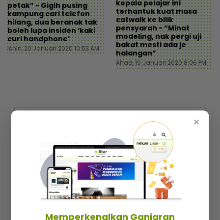
kepala pelajar ini
petak” - Gigih pusing
terhantuk kuat masa
kampung cari telefon
catwalk ke bilik
hilang, dua beranak tak
pensyarah - “Minat
boleh lupa insiden ‘kaki
modeling, nak pergi uji
curi handphone’
bakat mesti ada je
Isnin, 20 Januari 2020 10:53 AM
halangan”
Ahad, 19 Januari 2020 8:06 PM
×
Nak cari cerita best dan trending setiap hari?
Langgan berita mStar! Percuma je!
Memperkenalkan Ganjaran