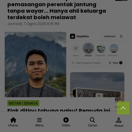
pemasangan perentak jantung
tanpa wayar... Hanya ahli keluarga
terdekat boleh melawat
Jumaat, 7 Ogos 2026 8:15 PM
MSTAR | SEMASA
Elak ditipu tabung palsu! Pemuda ini
bina platform khas himpun masjid
person
dan surau perlu dana, salur terus ke
Utama
Menu
Video
Carian
Akaun
akaun rasmi