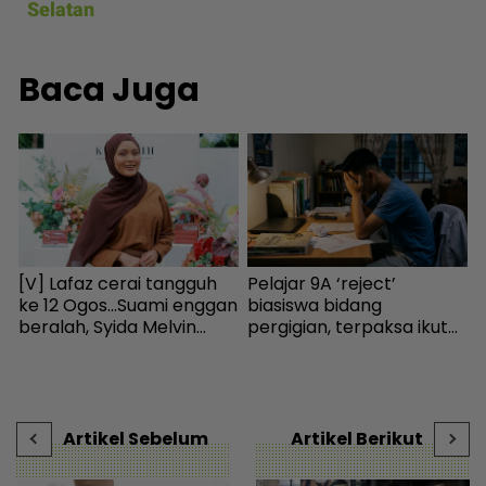
Selatan
Baca Juga
[V] Lafaz cerai tangguh
Pelajar 9A ‘reject’
K
ke 12 Ogos...Suami enggan
biasiswa bidang
h
beralah, Syida Melvin
pergigian, terpaksa ikut
a
terpaksa balik kampung
selera mak ayah jadi
I
sejak Aidilfitri lalu -
cikgu sekolah - “Usaha
i
Hiburan | mStar
saya hanya sia-sia” - Viral
t
| mStar
-
Artikel Sebelum
Artikel Berikut