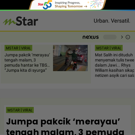
Urban. Versatil.
chevron_right
info
-
MSTAR | VIRAL
MSTAR | VIRAL
Jumpa pakcik ‘merayau’
Mat Salih ini dituduh
tengah malam, 3
menyemak tulis twee
pemuda hantar ke TBS…
dalam Jawi... Rhys
“Jumpa kita di syurga”
William kasihan sikap
netizen asyik cari sal
MSTAR | VIRAL
Jumpa pakcik ‘merayau’
tengah malam, 3 pemuda