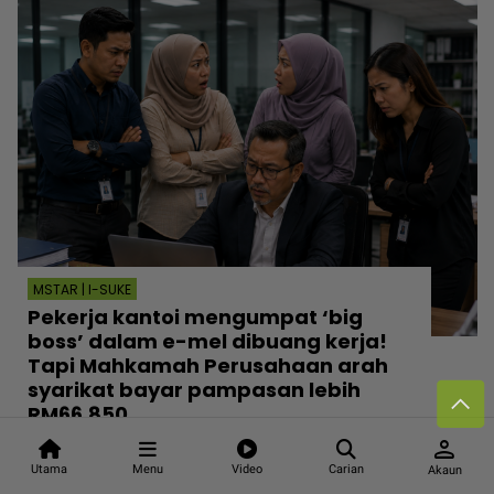
MSTAR | I-SUKE
Pekerja kantoi mengumpat ‘big
boss’ dalam e-mel dibuang kerja!
Tapi Mahkamah Perusahaan arah
syarikat bayar pampasan lebih
RM66,850
Jumaat, 7 Ogos 2026 12:30 PM
person
Utama
Menu
Video
Carian
Akaun