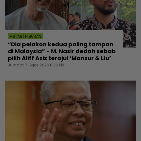
MSTAR | HIBURAN
“Dia pelakon kedua paling tampan
di Malaysia” - M. Nasir dedah sebab
pilih Aliff Aziz terajui ‘Mansur & Liu’
Jumaat, 7 Ogos 2026 8:30 PM