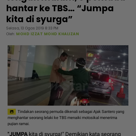
hantar ke TBS… “Jumpa
kita di syurga”
Selasa, 13 Ogos 2019 8:33 PM
Oleh:
MOHD IZZAT MOHD KHALIZAN
Tindakan seorang pemuda dikenali sebagai Ajak Santero yang
menghantar seorang lelaki ke TBS menaiki motosikal menerima
pujian ramai.
"JUMPA
kita di syurga!" Demikian kata seorang