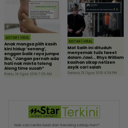
MSTAR | VIRAL
MSTAR | VIRAL
Anak mangsa pilih kasih
Mat Salih ini dituduh
kini hidup ‘senang’,
menyemak tulis tweet
enggan balik raya jumpa
dalam Jawi... Rhys William
ibu, “Jangan pernah ada
kasihan sikap netizen
hati nak minta tolong
asyik cari salah
Along time susah”
Selasa, 13 Ogos 2019 4:39 PM
Rabu, 14 Ogos 2019 7:05 AM
Nak cari cerita best dan trending setiap hari?