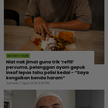
MSTAR | I-SUKE
Niat nak jimat guna trik ‘refill’
percuma, pelanggan ayam gepuk
insaf lepas tahu polisi kedai - “Saya
kongsikan benda haram”
Jumaat, 7 Ogos 2026 3:00 PM