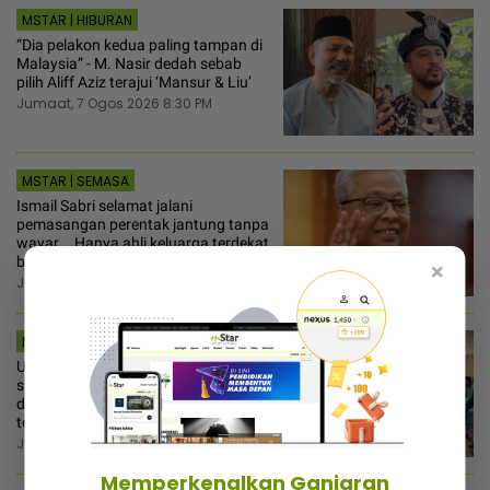
MSTAR | HIBURAN
“Dia pelakon kedua paling tampan di
Malaysia” - M. Nasir dedah sebab
pilih Aliff Aziz terajui ‘Mansur & Liu’
Jumaat, 7 Ogos 2026 8:30 PM
MSTAR | SEMASA
Ismail Sabri selamat jalani
pemasangan perentak jantung tanpa
wayar... Hanya ahli keluarga terdekat
boleh melawat
×
Jumaat, 7 Ogos 2026 8:15 PM
MSTAR | VIRAL
Usung bayi 48 hari naik mahkamah
syariah, isteri nekad minta cerai lepas
dituduh jadi punca nafkah mentua
terputus
Jumaat, 7 Ogos 2026 8:00 PM
Memperkenalkan Ganjaran