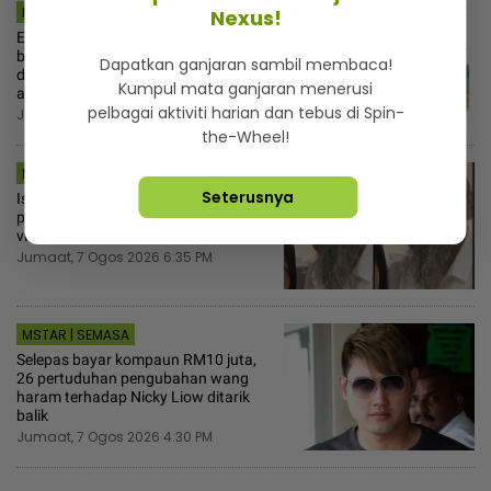
MSTAR | SEMASA
Nexus!
Elak ditipu tabung palsu! Pemuda ini
bina platform khas himpun masjid
Dapatkan ganjaran sambil membaca!
dan surau perlu dana, salur terus ke
Kumpul mata ganjaran menerusi
akaun rasmi
pelbagai aktiviti harian dan tebus di Spin-
Jumaat, 7 Ogos 2026 7:15 PM
the-Wheel!
MSTAR | SENSASI
Seterusnya
Ismahalil reda terima hukuman
penjara 30 tahun, sempat rakam
video terakhir ucap terima kasih
Jumaat, 7 Ogos 2026 6:35 PM
MSTAR | SEMASA
Selepas bayar kompaun RM10 juta,
26 pertuduhan pengubahan wang
haram terhadap Nicky Liow ditarik
balik
Jumaat, 7 Ogos 2026 4:30 PM