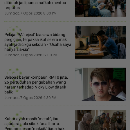
dituduh jadi punca nafkah mentua
terputus
Jumaat, 7 Ogos 2026 8:00 PM
2
Pelajar 9A ‘reject’ biasiswa bidang
pergigian, terpaksa ikut selera mak
ayah jadi cikgu sekolah - “Usaha saya
hanya sia-sia”
Jumaat, 7 Ogos 2026 12:00 PM
3
Selepas bayar kompaun RM10 juta,
26 pertuduhan pengubahan wang
haram terhadap Nicky Liow ditarik
balik
Jumaat, 7 Ogos 2026 4:30 PM
4
Kubur ayah masih ‘merah’, ibu
saudara pula sibuk fasal harta...
Peguam pesan ‘makcik’ tiada hak,