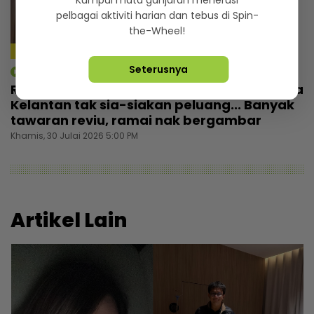
Kumpul mata ganjaran menerusi
pelbagai aktiviti harian dan tebus di Spin-
the-Wheel!
4:59
Seterusnya
mStar | Berita
Rezeki wajah seiras Lamine Yamal, pemuda
Kelantan tak sia-siakan peluang... Banyak
tawaran reviu, ramai nak bergambar
Khamis, 30 Julai 2026 5:00 PM
Artikel Lain