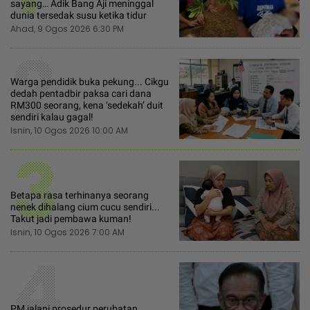
sayang… Adik Bang Aji meninggal
dunia tersedak susu ketika tidur
Ahad, 9 Ogos 2026 6:30 PM
2
Warga pendidik buka pekung... Cikgu
dedah pentadbir paksa cari dana
RM300 seorang, kena ‘sedekah’ duit
sendiri kalau gagal!
Isnin, 10 Ogos 2026 10:00 AM
3
Betapa rasa terhinanya seorang
nenek dihalang cium cucu sendiri...
Takut jadi pembawa kuman!
Isnin, 10 Ogos 2026 7:00 AM
4
PM jalani prosedur perubatan,