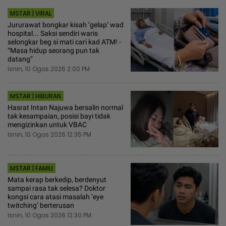
MSTAR | VIRAL
Jururawat bongkar kisah ‘gelap’ wad
hospital... Saksi sendiri waris
selongkar beg si mati cari kad ATM! -
“Masa hidup seorang pun tak
datang”
Isnin, 10 Ogos 2026 2:00 PM
MSTAR | HIBURAN
Hasrat Intan Najuwa bersalin normal
tak kesampaian, posisi bayi tidak
mengizinkan untuk VBAC
Isnin, 10 Ogos 2026 12:35 PM
MSTAR | FAMILI
Mata kerap berkedip, berdenyut
sampai rasa tak selesa? Doktor
kongsi cara atasi masalah ‘eye
twitching’ berterusan
Isnin, 10 Ogos 2026 12:30 PM