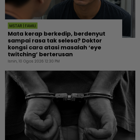
MSTAR | FAMILI
Mata kerap berkedip, berdenyut
sampai rasa tak selesa? Doktor
kongsi cara atasi masalah ‘eye
twitching’ berterusan
Isnin, 10 Ogos 2026 12:30 PM