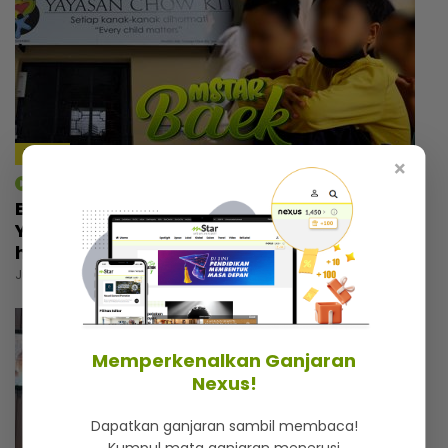
11:32
×
mStar | Berita
Bukan sekadar tempat berlindung,
Yayasan Chow Kit simpan kisah menyayat
hati
Jumaat, 31 Julai 2026 6:00 PM
Memperkenalkan Ganjaran
Nexus!
Dapatkan ganjaran sambil membaca!