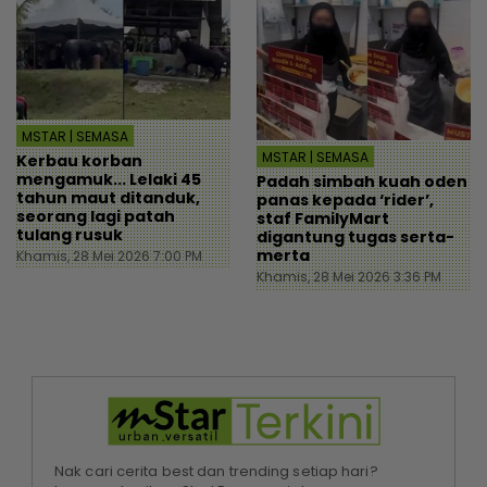
MSTAR | SEMASA
MSTAR | SEMASA
Kerbau korban
mengamuk... Lelaki 45
Padah simbah kuah oden
tahun maut ditanduk,
panas kepada ‘rider’,
seorang lagi patah
staf FamilyMart
tulang rusuk
digantung tugas serta-
merta
Khamis, 28 Mei 2026 7:00 PM
Khamis, 28 Mei 2026 3:36 PM
Nak cari cerita best dan trending setiap hari?