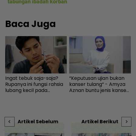
tabungan ibadah korban
Baca Juga
Ingat tebuk saja-saja?
“Keputusan ujian bukan
I
u
Rupanya ini fungsi rahsia
kanser tulang“ - Amyza
c
lubang kecil pada
Aznan buntu jenis kanser
pengetip kuku... Sudah
dihidapi anak kedua -
H
wujud sejak 145 tahun
Hiburan | mStar
lalu! - I-suke | mStar
Artikel Sebelum
Artikel Berikut