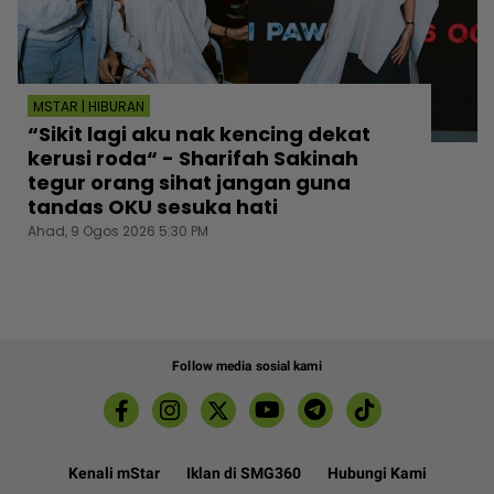
MSTAR | HIBURAN
“Sikit lagi aku nak kencing dekat
kerusi roda“ - Sharifah Sakinah
tegur orang sihat jangan guna
tandas OKU sesuka hati
Ahad, 9 Ogos 2026 5:30 PM
Follow media sosial kami
Kenali mStar
Iklan di SMG360
Hubungi Kami