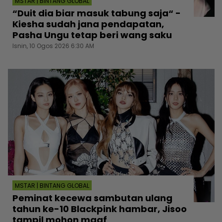
MSTAR | BINTANG GLOBAL
“Duit dia biar masuk tabung saja“ -
Kiesha sudah jana pendapatan,
Pasha Ungu tetap beri wang saku
Isnin, 10 Ogos 2026 6:30 AM
MSTAR | BINTANG GLOBAL
Peminat kecewa sambutan ulang
tahun ke-10 Blackpink hambar, Jisoo
tampil mohon maaf