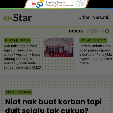
Urban. Versatil.
chevron_right
info
-
MSTAR | SEMASA
MSTAR | SEMASA
Niat nak buat korban
Padah simbah kuah
tapi duit selalu tak
oden panas kepada
cukup? Agrobank lancar
‘rider’, staf FamilyMa
tabung khas Agro
digantung tugas sert
Korban-i, boleh mula
merta
simpan serendah RM20
MSTAR | SEMASA
Niat nak buat korban tapi
duit selalu tak cukup?