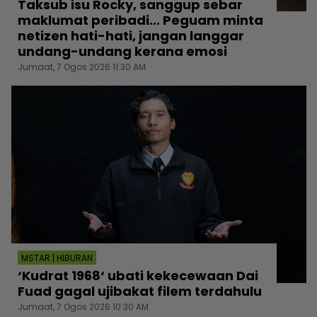
Taksub isu Rocky, sanggup sebar
maklumat peribadi... Peguam minta
netizen hati-hati, jangan langgar
undang-undang kerana emosi
Jumaat, 7 Ogos 2026 11:30 AM
MSTAR | HIBURAN
‘Kudrat 1968‘ ubati kekecewaan Dai
Fuad gagal ujibakat filem terdahulu
Jumaat, 7 Ogos 2026 10:30 AM