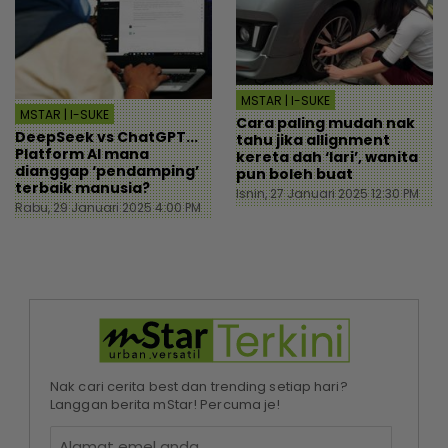
MSTAR | I-SUKE
MSTAR | I-SUKE
Cara paling mudah nak
DeepSeek vs ChatGPT...
tahu jika allignment
Platform AI mana
kereta dah ‘lari’, wanita
dianggap ‘pendamping’
pun boleh buat
terbaik manusia?
Isnin, 27 Januari 2025 12:30 PM
Rabu, 29 Januari 2025 4:00 PM
Nak cari cerita best dan trending setiap hari?
Langgan berita mStar! Percuma je!