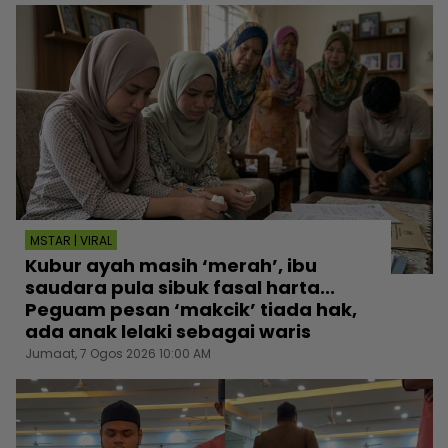
MSTAR | VIRAL
Kubur ayah masih ‘merah’, ibu
saudara pula sibuk fasal harta...
Peguam pesan ‘makcik’ tiada hak,
ada anak lelaki sebagai waris
Jumaat, 7 Ogos 2026 10:00 AM