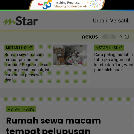
Urban. Versatil.
chevron_right
info
-
MSTAR | I-SUKE
MSTAR | I-SUKE
Rumah sewa macam
Cara paling mudah n
tempat pelupusan
tahu jika allignment
sampah! Peguam pesan
kereta dah ‘lari’, wani
jangan pecah masuk, ini
pun boleh buat
cara halau penyewa
degil
MSTAR | I-SUKE
Rumah sewa macam
tempat pelupusan