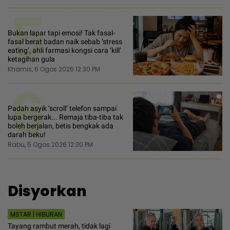
5
Bukan lapar tapi emosi! Tak fasal-
fasal berat badan naik sebab ‘stress
eating’, ahli farmasi kongsi cara ‘kill’
ketagihan gula
Khamis, 6 Ogos 2026 12:30 PM
6
Padah asyik ‘scroll’ telefon sampai
lupa bergerak... Remaja tiba-tiba tak
boleh berjalan, betis bengkak ada
darah beku!
Rabu, 5 Ogos 2026 12:30 PM
Disyorkan
MSTAR | HIBURAN
Tayang rambut merah, tidak lagi