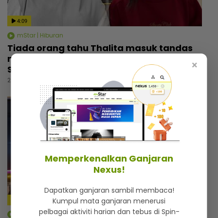
4:09
mStar | Hiburan
Tiada orang tahu Thalita masuk tandas
menangis selepas nyanyi lagu arwah Siti
×
Sarah, dapat rasa aura atas pentas
22 jam lalu
Memperkenalkan Ganjaran
Nexus!
Dapatkan ganjaran sambil membaca!
Kumpul mata ganjaran menerusi
pelbagai aktiviti harian dan tebus di Spin-
mStar | Hiburan