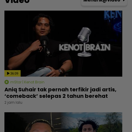
Video
36:09
mStar | Kenot Brain
Aniq Suhair tak pernah terfikir jadi artis,
‘comeback’ selepas 2 tahun berehat
2 jam lalu