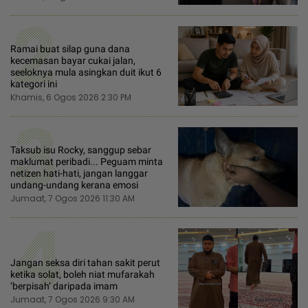
2
Ramai buat silap guna dana
kecemasan bayar cukai jalan,
seeloknya mula asingkan duit ikut 6
kategori ini
Khamis, 6 Ogos 2026 2:30 PM
3
Taksub isu Rocky, sanggup sebar
maklumat peribadi... Peguam minta
netizen hati-hati, jangan langgar
undang-undang kerana emosi
Jumaat, 7 Ogos 2026 11:30 AM
4
Jangan seksa diri tahan sakit perut
ketika solat, boleh niat mufarakah
‘berpisah’ daripada imam
Jumaat, 7 Ogos 2026 9:30 AM