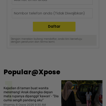
Dengan menekan butang mendaftar, anda kini bersetuju
dengan
peraturan dan terma
kami.
Popular@Xpose
1
Kejadian di taman buat wanita
meremang! Anak disangka depan
mata rupanya dipanggil ‘kawan’ - “Dia
cuma sengih pandang aku“
Khamis, 6 Ogos 2026 9:30 AM