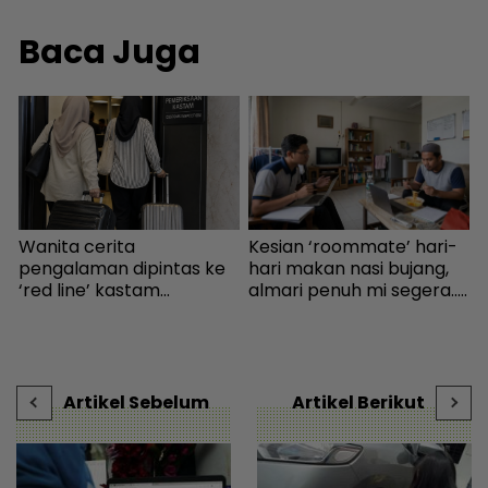
Baca Juga
b
Wanita cerita
Kesian ‘roommate’ hari-
P
pengalaman dipintas ke
hari makan nasi bujang,
R
‘red line’ kastam
almari penuh mi segera...
R
Indonesia... Rupanya
Ingatkan orang susah,
p
 |
gerak-geri dipantau
individu tergamam lepas
sebaik turun pesawat! -
tengok baki akaun rakan
Destinasi | mStar
- Viral | mStar
Artikel Sebelum
Artikel Berikut