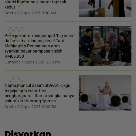
suami hantar naik motor tapi tak
kedut
Sabtu, 8 Ogos 2026 9:30 AM
5
Pekerja kantoi mengumpat ‘big boss’
dalam e-mel dibuang kerja! Tapi
Mahkamah Perusahaan arah
syarikat bayar pampasan lebih
RM66,850
Jumaat, 7 Ogos 2026 12:30 PM
6
Nama muncul dalam SISPAA, cikgu
terkejut ada waris beri
penghargaan... Ramai sangka hanya
saluran kritik orang ‘gomen’
Sabtu, 8 Ogos 2026 12:30 PM
Disyorkan