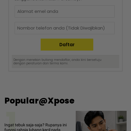
Dengan menekan butang mendaftar, anda kini bersetuju
dengan
peraturan dan terma
kami.
Popular@Xpose
1
Ingat tebuk saja-saja? Rupanya ini
fungsi rahsia lubang kecil pada