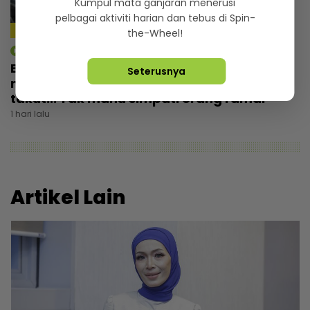
Kumpul mata ganjaran menerusi
pelbagai aktiviti harian dan tebus di Spin-
4:24
the-Wheel!
mStar | Berita
Budak 46 kongsi kisah sebenar penyakit
Seterusnya
mata, dulu tolak pembedahan kerana
takut... Tak mahu simpati orang ramai
1 hari lalu
Artikel Lain