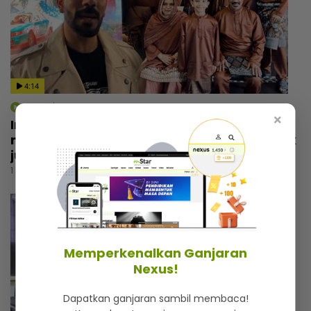
4:14
mStar | Hiburan
×
Irfan Zaini sibuk penggambaran di India,
mak sampai nak buat ‘appointment’ untuk
jumpa
1 hari lalu
Memperkenalkan Ganjaran
Nexus!
Dapatkan ganjaran sambil membaca!