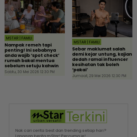
MSTAR | FAMILI
MSTAR | FAMILI
Nampak remeh tapi
Sebar maklumat salah
penting! Ini sebabnya
demi kejar untung, kajian
anda wajib ‘spot check’
dedah ramai influencer
rumah bakal mentua
kesihatan tak boleh
sebelum setuju kahwin
‘pakai’
Sabtu, 30 Mei 2026 12:30 PM
Jumaat, 29 Mei 2026 12:30 PM
Nak cari cerita best dan trending setiap hari?
Langgan berita mStar! Percuma je!