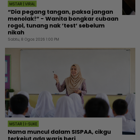
MSTAR | VIRAL
“Dia pegang tangan, paksa jangan
menolak!” - Wanita bongkar cubaan
rogol, tunang nak ’test’ sebelum
nikah
Sabtu, 8 Ogos 2026 1:00 PM
MSTAR | I-SUKE
Nama muncul dalam SISPAA, cikgu
terkejut ada waris beri