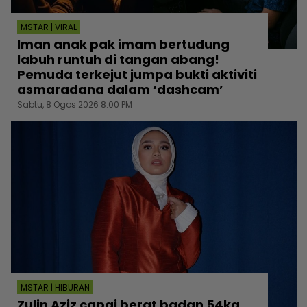
MSTAR | VIRAL
Iman anak pak imam bertudung
labuh runtuh di tangan abang!
Pemuda terkejut jumpa bukti aktiviti
asmaradana dalam ‘dashcam’
Sabtu, 8 Ogos 2026 8:00 PM
MSTAR | HIBURAN
Zulin Aziz capai berat badan 54kg,