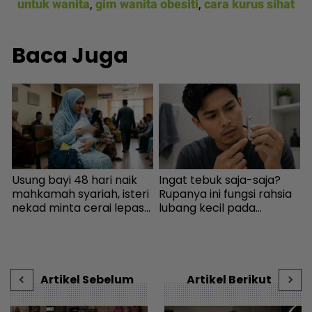
untuk wanita
,
gim wanita obesiti
,
cara kurus sihat
Baca Juga
Usung bayi 48 hari naik
Ingat tebuk saja-saja?
,
mahkamah syariah, isteri
Rupanya ini fungsi rahsia
t
nekad minta cerai lepas
lubang kecil pada
E
dituduh jadi punca nafkah
pengetip kuku... Sudah
m
mentua terputus - Viral |
wujud sejak 145 tahun
b
mStar
lalu! - I-suke | mStar
Artikel Sebelum
Artikel Berikut