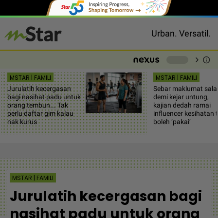
Urban. Versatil.
chevron_right
info
-
MSTAR | FAMILI
MSTAR | FAMILI
Jurulatih kecergasan
Sebar maklumat sala
bagi nasihat padu untuk
demi kejar untung,
orang tembun... Tak
kajian dedah ramai
perlu daftar gim kalau
influencer kesihatan 
nak kurus
boleh ‘pakai’
MSTAR | FAMILI
Jurulatih kecergasan bagi
nasihat padu untuk orang