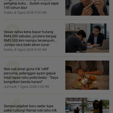
pengetip kuku... Sudah wujud sejak
145 tahun lalu!
Sabtu, 8 Ogos 2026 11:30 AM
2
Sesak nafas kena bayar hutang
RM4,200 sebulan, jurutera bergaji
RM5,500 kini mampu tersenyum...
Jumpa cara baiki aliran tunai
Sabtu, 8 Ogos 2026 8:00 AM
3
Niat nak jimat guna trik ‘refill’
percuma, pelanggan ayam gepuk
insaf lepas tahu polisi kedai - “Saya
kongsikan benda haram”
Jumaat, 7 Ogos 2026 3:00 PM
4
Sampai pejabat baru sedar lupa
pakai tudung! Ramai nak tahu trik