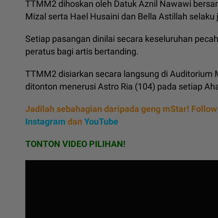
TTMM2 dihoskan oleh Datuk Aznil Nawawi bersama
Mizal serta Hael Husaini dan Bella Astillah selaku
Setiap pasangan dinilai secara keseluruhan peca
peratus bagi artis bertanding.
TTMM2 disiarkan secara langsung di Auditorium 
ditonton menerusi Astro Ria (104) pada setiap Ah
Jadilah sebahagian daripada geng mStar! Follow
Instagram
dan
YouTube
TONTON VIDEO PILIHAN!