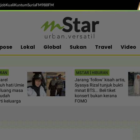
job
Kuali
Kuntum
SuriaFM
988FM
pose
Lokal
Global
Sukan
Travel
Video
URAN
MSTAR | HIBURAN
arel
Jarang ‘follow’ kisah artis,
uh hati Umie
Syasya Rizal tunjuk bukti
 luang masa
minat BTS... Beli tiket
Sudah
konsert bukan kerana
ti keluarga
FOMO