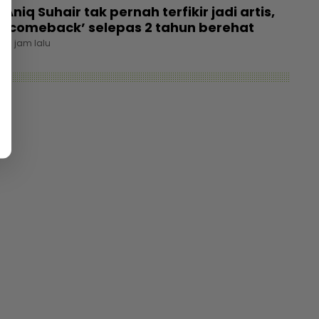
Aniq Suhair tak pernah terfikir jadi artis,
‘comeback’ selepas 2 tahun berehat
21 jam lalu