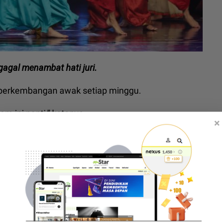
agal menambat hati juri.
perkembangan awak setiap minggu.
am ini nanti,” katanya.
×
ngan Datuk Seri Vida dan Cik B serta Safura dan
 imuniti penaja... Anggrek, Azeva terselamat TTMM2
pilan anak! A Aida minta peminat tak terus hukum…