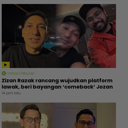
mStar | Hiburan
Zizan Razak rancang wujudkan platform
lawak, beri bayangan ‘comeback’ Jozan
14 jam lalu