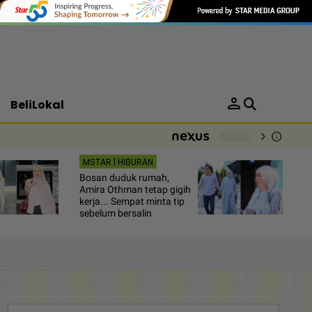
person
BeliLokal
chevron_right
info
-
MSTAR | HIBURAN
Bosan duduk rumah,
Amira Othman tetap gigih
kerja... Sempat minta tip
sebelum bersalin