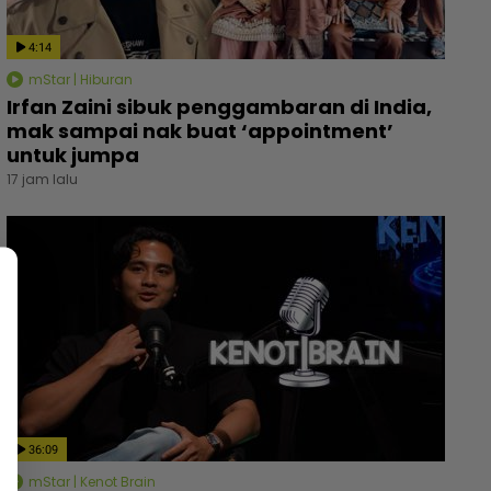
4:14
mStar | Hiburan
Irfan Zaini sibuk penggambaran di India,
mak sampai nak buat ‘appointment’
untuk jumpa
17 jam lalu
36:09
mStar | Kenot Brain