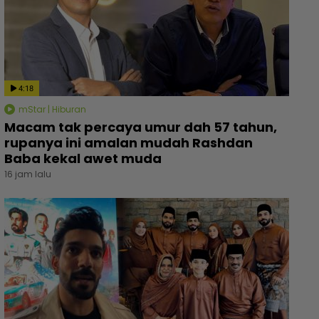
4:18
mStar | Hiburan
Macam tak percaya umur dah 57 tahun,
rupanya ini amalan mudah Rashdan
Baba kekal awet muda
16 jam lalu