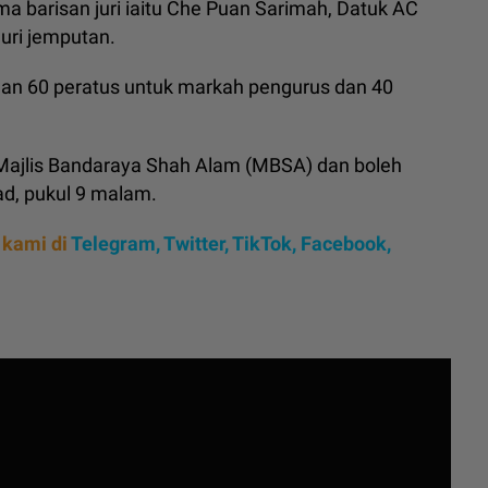
 barisan juri iaitu Che Puan Sarimah, Datuk AC
 juri jemputan.
han 60 peratus untuk markah pengurus dan 40
Majlis Bandaraya Shah Alam (MBSA) dan boleh
ad, pukul 9 malam.
 kami di
Telegram,
Twitter,
TikTok,
Facebook,