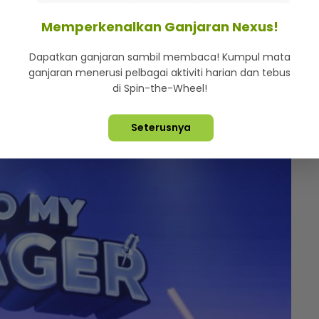
 untuk minggu kelapan menjadi milik Datuk A. Aida
Memperkenalkan Ganjaran Nexus!
Dapatkan ganjaran sambil membaca! Kumpul mata
wang tunai sebanyak RM2,000 dan juga hamper
ganjaran menerusi pelbagai aktiviti harian dan tebus
di Spin-the-Wheel!
n sekali lagi berjaya membawa pulang trofi
Seterusnya