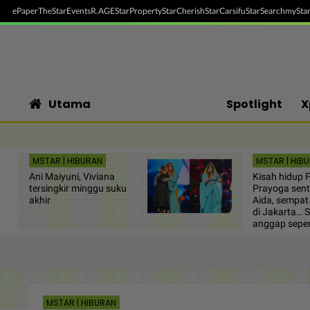
ePaper
TheStar
Events
R.AGE
StarProperty
StarCherish
StarCarsifu
StarSearch
myStar
Utama
Spotlight
X
MSTAR | HIBURAN
MSTAR | HIB
Ani Maiyuni, Viviana
Kisah hidup F
tersingkir minggu suku
Prayoga sent
akhir
Aida, sempat
di Jakarta… 
anggap seper
MSTAR | HIBURAN