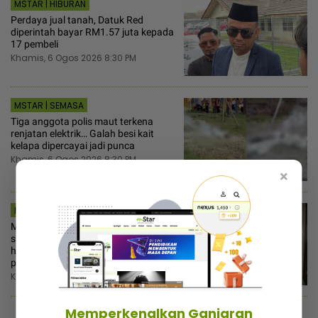
MSTAR | HIBURAN
Perdaya jual tanah, Datuk Red
diperintah bayar RM1.57 juta kepada
17 pembeli
Khamis, 6 Ogos 2026 8:30 PM
MSTAR | SEMASA
Tiga anggota polis maut terkena
renjatan elektrik… Galah besi kait
kelapa dipercayai jadi punca
Khamis, 6 Ogos 2026 8:30 PM
×
MSTAR | VIRAL
Marah sebab tak dapat pencukur,
suami samakan isteri dengan haiwan
haram dimakan! - “Dia cakap
perangai saya bodoh”
Khamis, 6 Ogos 2026 8:00 PM
Memperkenalkan Ganjaran