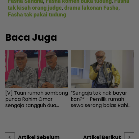
Fasha Sandha
,
Fasha komen buka tudung
,
Fasha
tak kisah orang judge
,
drama lakonan Fasha
,
Fasha tak pakai tudung
Baca Juga
[V] Tuan rumah sombong
“Sengaja tak nak bayar
W
n
punca Rahim Omar
kan?“ - Pemilik rumah
p
sengaja tangguh dua
sewa serang balas Rahim
‘
tahun tak bayar sewa -
Omar, doakan menang
I
Hiburan | mStar
KES2026 boleh bayar
g
hutang - Hiburan | mStar
s
D
Artikel Sebelum
Artikel Berikut