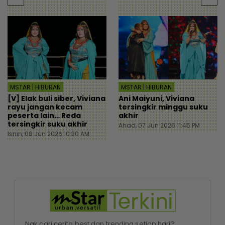
MSTAR | HIBURAN
MSTAR | HIBURAN
[V] Elak buli siber, Viviana
Ani Maiyuni, Viviana
rayu jangan kecam
tersingkir minggu suku
peserta lain… Reda
akhir
tersingkir suku akhir
Ahad, 07 Jun 2026 11:45 PM
Isnin, 08 Jun 2026 10:30 AM
Nak cari cerita best dan trending setiap hari?