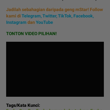
Jadilah sebahagian daripada geng mStar! Follow
kami di
Telegram,
Twitter,
TikTok,
Facebook,
Instagram
dan
YouTube
TONTON VIDEO PILIHAN!
Tags/Kata Kunci: