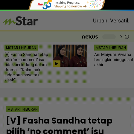
Urban. Versatil.
chevron_right
info
-
MSTAR | HIBURAN
MSTAR | HIBURAN
[V] Fasha Sandha tetap
Ani Maiyuni, Viviana
pilih ‘no comment’ isu
tersingkir minggu su
tidak bertudung dalam
akhir
drama… “Kalau nak
judge pun saya tak
kisah”
MSTAR | HIBURAN
[V] Fasha Sandha tetap
pilih ‘no comment’ isu