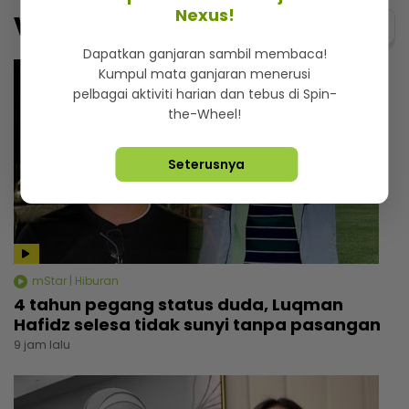
Nexus!
Video
Menarik@video
Dapatkan ganjaran sambil membaca!
Kumpul mata ganjaran menerusi
pelbagai aktiviti harian dan tebus di Spin-
the-Wheel!
Seterusnya
mStar | Hiburan
4 tahun pegang status duda, Luqman
Hafidz selesa tidak sunyi tanpa pasangan
9 jam lalu