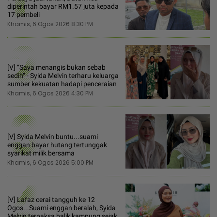
diperintah bayar RM1.57 juta kepada
17 pembeli
Khamis, 6 Ogos 2026 8:30 PM
2
[V] “Saya menangis bukan sebab
sedih“ - Syida Melvin terharu keluarga
sumber kekuatan hadapi penceraian
Khamis, 6 Ogos 2026 4:30 PM
3
[V] Syida Melvin buntu...suami
enggan bayar hutang tertunggak
syarikat milik bersama
Khamis, 6 Ogos 2026 5:00 PM
4
[V] Lafaz cerai tangguh ke 12
Ogos...Suami enggan beralah, Syida
Melvin terpaksa balik kampung sejak