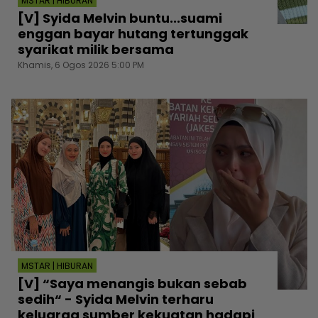
MSTAR | HIBURAN
[V] Syida Melvin buntu...suami
enggan bayar hutang tertunggak
syarikat milik bersama
Khamis, 6 Ogos 2026 5:00 PM
MSTAR | HIBURAN
[V] “Saya menangis bukan sebab
sedih“ - Syida Melvin terharu
keluarga sumber kekuatan hadapi