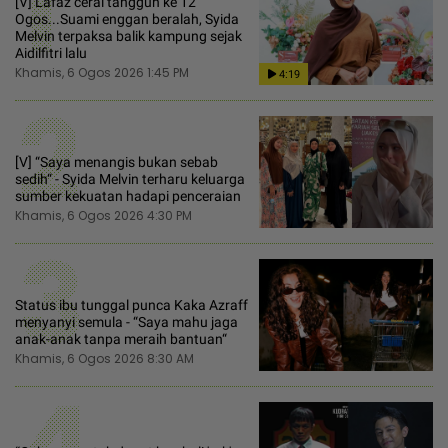
1
[V] Lafaz cerai tangguh ke 12
Ogos...Suami enggan beralah, Syida
Melvin terpaksa balik kampung sejak
Aidilfitri lalu
Khamis, 6 Ogos 2026 1:45 PM
4:19
2
[V] “Saya menangis bukan sebab
sedih“ - Syida Melvin terharu keluarga
sumber kekuatan hadapi penceraian
Khamis, 6 Ogos 2026 4:30 PM
3
Status ibu tunggal punca Kaka Azraff
menyanyi semula - “Saya mahu jaga
anak-anak tanpa meraih bantuan“
Khamis, 6 Ogos 2026 8:30 AM
4