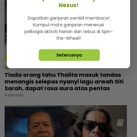
Nexus!
Dapatkan ganjaran sambil membaca!
Kumpul mata ganjaran menerusi
pelbagai aktiviti harian dan tebus di Spin-
the-Wheel!
Seterusnya
4:09
mStar | Hiburan
Tiada orang tahu Thalita masuk tandas
menangis selepas nyanyi lagu arwah Siti
Sarah, dapat rasa aura atas pentas
8 jam lalu