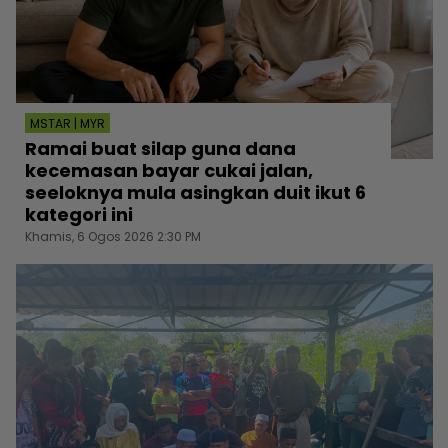
MSTAR | MYR
Ramai buat silap guna dana
kecemasan bayar cukai jalan,
seeloknya mula asingkan duit ikut 6
kategori ini
Khamis, 6 Ogos 2026 2:30 PM