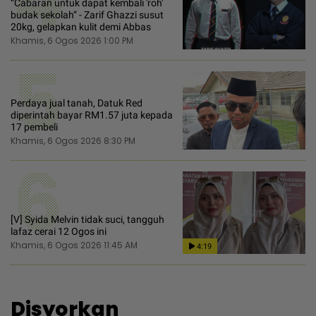
“Cabaran untuk dapat kembali 'roh'
budak sekolah“ - Zarif Ghazzi susut
20kg, gelapkan kulit demi Abbas
Khamis, 6 Ogos 2026 1:00 PM
5
Perdaya jual tanah, Datuk Red
diperintah bayar RM1.57 juta kepada
17 pembeli
Khamis, 6 Ogos 2026 8:30 PM
6
[V] Syida Melvin tidak suci, tangguh
lafaz cerai 12 Ogos ini
Khamis, 6 Ogos 2026 11:45 AM
4:19
Disyorkan