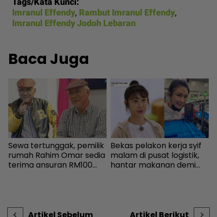
Tags/Kata Kunci:
Imranul Effendy
,
Rambut Imranul Effendy
,
Imranul Effendy Jodoh Lebaran
Baca Juga
Sewa tertunggak, pemilik
Bekas pelakon kerja syif
I
rumah Rahim Omar sedia
malam di pusat logistik,
k
.
terima ansuran RM100
hantar makanan demi
m
sebulan - Sensasi | mStar
kelangsungan hidup -
s
Bintang Global | mStar
s
n
k
V
Artikel Sebelum
Artikel Berikut