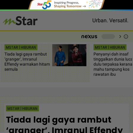
Urban. Versatil.
chevron_right
info
-
MSTAR | HIBURAN
MSTAR | HIBURAN
Tiada lagi gaya rambut
Penyanyi dah insaf
‘granger’, Imranul
tinggalkan dunia luca
Effendy warnakan hitam
dulu terpaksa kerana
semula
mahu tampung kos
rawatan ibu
MSTAR | HIBURAN
Tiada lagi gaya rambut
‘granger’, Imranul Effendy