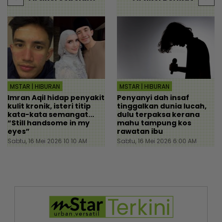
MSTAR | HIBURAN
MSTAR | HIBURAN
Imran Aqil hidap penyakit
Penyanyi dah insaf
kulit kronik, isteri titip
tinggalkan dunia lucah,
kata-kata semangat...
dulu terpaksa kerana
“Still handsome in my
mahu tampung kos
eyes”
rawatan ibu
Sabtu, 16 Mei 2026 10:10 AM
Sabtu, 16 Mei 2026 6:00 AM