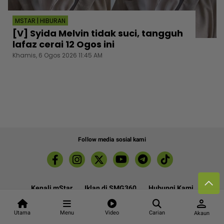
MSTAR | HIBURAN
[V] Syida Melvin tidak suci, tangguh
lafaz cerai 12 Ogos ini
Khamis, 6 Ogos 2026 11:45 AM
Follow media sosial kami
Kenali mStar
Iklan di SMG360
Hubungi Kami
person
Terma & Syarat
Dasar Privasi
Utama
Menu
Video
Carian
Akaun