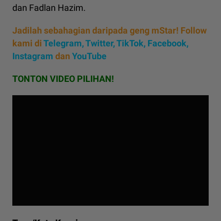
dan Fadlan Hazim.
Jadilah sebahagian daripada geng mStar! Follow
kami di
Telegram,
Twitter,
TikTok,
Facebook,
Instagram
dan
YouTube
TONTON VIDEO PILIHAN!