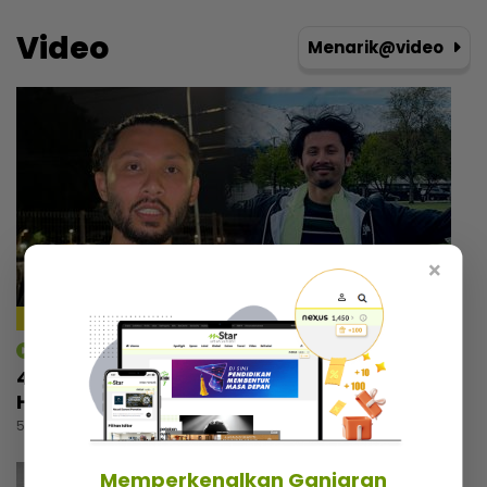
Video
Menarik@video
×
mStar | Hiburan
4 tahun pegang status duda, Luqman
Hafidz selesa tidak sunyi tanpa pasangan
5 jam lalu
Memperkenalkan Ganjaran