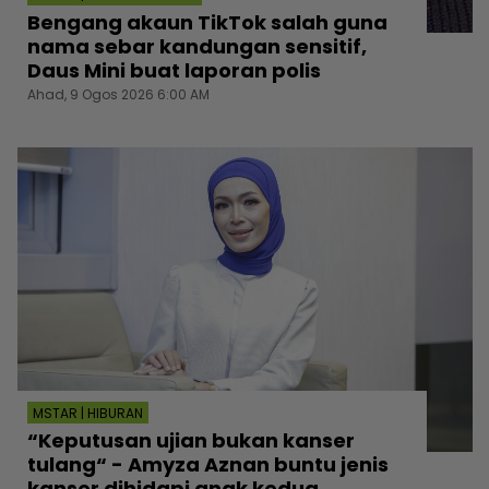
Bengang akaun TikTok salah guna
nama sebar kandungan sensitif,
Daus Mini buat laporan polis
Ahad, 9 Ogos 2026 6:00 AM
MSTAR | HIBURAN
“Keputusan ujian bukan kanser
tulang“ - Amyza Aznan buntu jenis
kanser dihidapi anak kedua