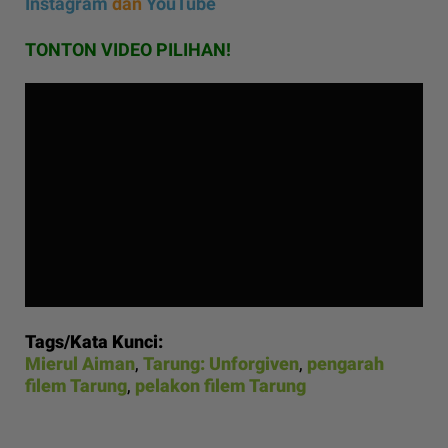
Instagram
dan
YouTube
TONTON VIDEO PILIHAN!
Tags/Kata Kunci:
Mierul Aiman
,
Tarung: Unforgiven
,
pengarah
filem Tarung
,
pelakon filem Tarung