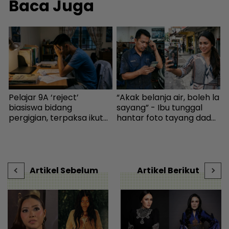
Baca Juga
Pelajar 9A ‘reject’
“Akak belanja air, boleh la
N
n
biasiswa bidang
sayang” - Ibu tunggal
‘
pergigian, terpaksa ikut
hantar foto tayang dada,
selera mak ayah jadi
cubaan goda mekanik
i
cikgu sekolah - “Usaha
minta diskaun ‘timing
k
saya hanya sia-sia” - Viral
belt’ - Viral | mStar
b
| mStar
Artikel Sebelum
Artikel Berikut