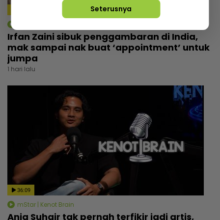
Seterusnya
4:14
mStar | Hiburan
Irfan Zaini sibuk penggambaran di India,
mak sampai nak buat ‘appointment’ untuk
jumpa
1 hari lalu
36:09
mStar | Kenot Brain
Aniq Suhair tak pernah terfikir jadi artis,