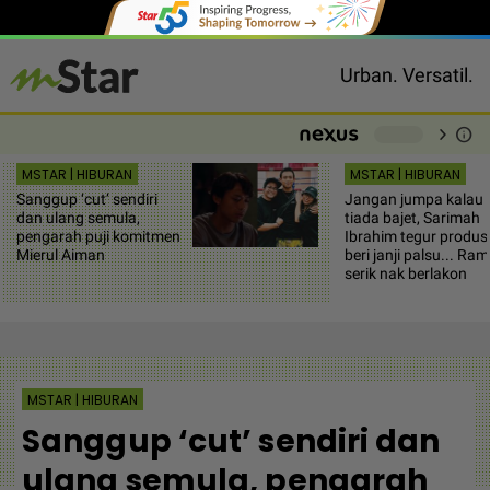
Urban. Versatil.
chevron_right
info
-
MSTAR | HIBURAN
MSTAR | HIBURAN
Sanggup ‘cut’ sendiri
Jangan jumpa kalau
dan ulang semula,
tiada bajet, Sarimah
pengarah puji komitmen
Ibrahim tegur produs
Mierul Aiman
beri janji palsu... Ram
serik nak berlakon
MSTAR | HIBURAN
Sanggup ‘cut’ sendiri dan
ulang semula, pengarah