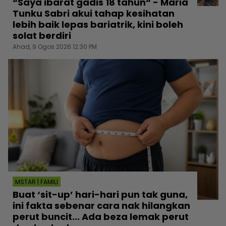
“Saya ibarat gadis 18 tahun“ - Maria
Tunku Sabri akui tahap kesihatan
lebih baik lepas bariatrik, kini boleh
solat berdiri
Ahad, 9 Ogos 2026 12:30 PM
MSTAR | FAMILI
Buat ‘sit-up’ hari-hari pun tak guna,
ini fakta sebenar cara nak hilangkan
perut buncit... Ada beza lemak perut