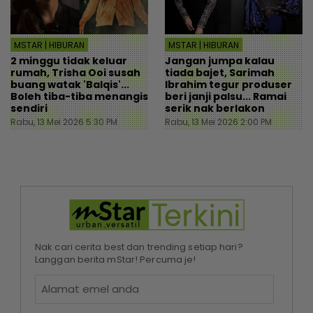
MSTAR | HIBURAN
MSTAR | HIBURAN
2 minggu tidak keluar
Jangan jumpa kalau
rumah, Trisha Ooi susah
tiada bajet, Sarimah
buang watak 'Balqis'...
Ibrahim tegur produser
Boleh tiba-tiba menangis
beri janji palsu... Ramai
sendiri
serik nak berlakon
Rabu, 13 Mei 2026 5:30 PM
Rabu, 13 Mei 2026 2:00 PM
Nak cari cerita best dan trending setiap hari?
Langgan berita mStar! Percuma je!