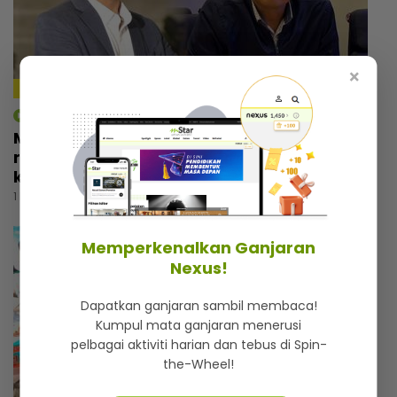
×
4:18
mStar | Hiburan
Macam tak percaya umur dah 57 tahun,
rupanya ini amalan mudah Rashdan Baba
kekal awet muda
1 hari lalu
Memperkenalkan Ganjaran
Nexus!
Dapatkan ganjaran sambil membaca!
Kumpul mata ganjaran menerusi
pelbagai aktiviti harian dan tebus di Spin-
the-Wheel!