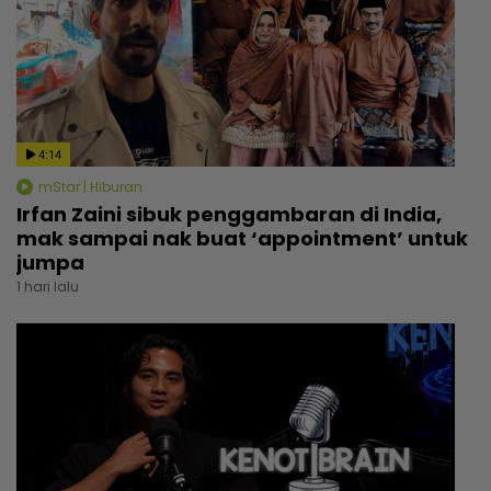
4:14
mStar | Hiburan
Irfan Zaini sibuk penggambaran di India,
mak sampai nak buat ‘appointment’ untuk
jumpa
1 hari lalu