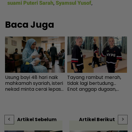
suami Puteri Sarah
,
Syamsul Yusof
,
Baca Juga
Usung bayi 48 hari naik
Tayang rambut merah,
S
mahkamah syariah, isteri
tidak lagi bertudung...
h
nekad minta cerai lepas
Enot anggap dugaan,
j
dituduh jadi punca nafkah
minta netizen doa baik-
k
mentua terputus - Viral |
baik - Hiburan | mStar
J
mStar
t
Artikel Sebelum
Artikel Berikut