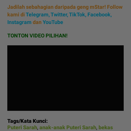
Jadilah sebahagian daripada geng mStar! Follow
kami di
Telegram,
Twitter,
TikTok,
Facebook,
Instagram
dan
YouTube
TONTON VIDEO PILIHAN!
Tags/Kata Kunci:
Puteri Sarah
,
anak-anak Puteri Sarah
,
bekas