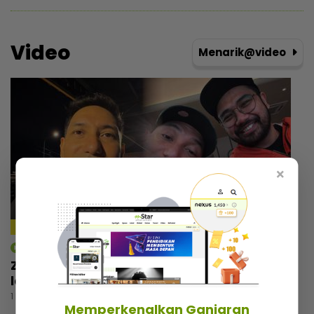
Video
Menarik@video
×
mStar | Hiburan
Zizan Razak rancang wujudkan platform
lawak, beri bayangan ‘comeback’ Jozan
1 hari lalu
Memperkenalkan Ganjaran