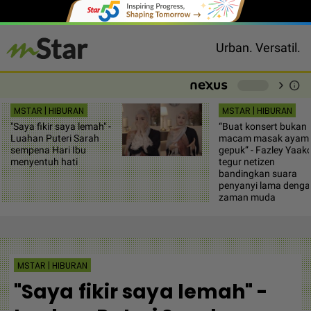
Urban. Versatil.
chevron_right
info
-
MSTAR | HIBURAN
MSTAR | HIBURAN
"Saya fikir saya lemah" -
“Buat konsert bukan
Luahan Puteri Sarah
macam masak ayam
sempena Hari Ibu
gepuk” - Fazley Yaak
menyentuh hati
tegur netizen
bandingkan suara
penyanyi lama denga
zaman muda
MSTAR | HIBURAN
"Saya fikir saya lemah" -