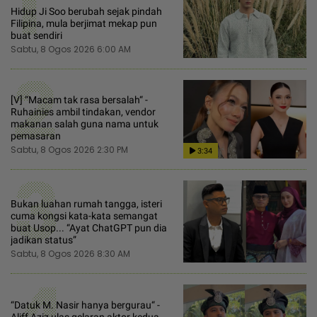
1
Hidup Ji Soo berubah sejak pindah
Filipina, mula berjimat mekap pun
buat sendiri
Sabtu, 8 Ogos 2026 6:00 AM
2
[V] “Macam tak rasa bersalah“ -
Ruhainies ambil tindakan, vendor
makanan salah guna nama untuk
pemasaran
Sabtu, 8 Ogos 2026 2:30 PM
3:34
3
Bukan luahan rumah tangga, isteri
cuma kongsi kata-kata semangat
buat Usop... “Ayat ChatGPT pun dia
jadikan status”
Sabtu, 8 Ogos 2026 8:30 AM
4
“Datuk M. Nasir hanya bergurau“ -