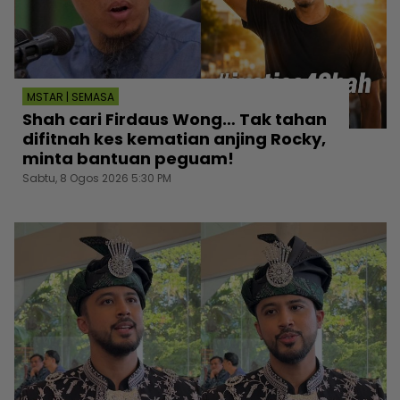
MSTAR | SEMASA
Shah cari Firdaus Wong… Tak tahan
difitnah kes kematian anjing Rocky,
minta bantuan peguam!
Sabtu, 8 Ogos 2026 5:30 PM