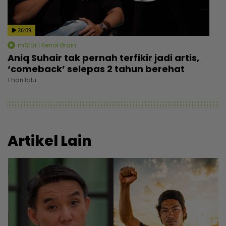
36:09
mStar | Kenot Brain
Aniq Suhair tak pernah terfikir jadi artis,
‘comeback’ selepas 2 tahun berehat
1 hari lalu
Artikel Lain