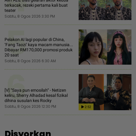
Aliff Aziz ulas gelaran aktor kedua
terkacak, rezeki pertama kali buat
teater
Sabtu, 8 Ogos 2026 3:30 PM
5
Pelakon AI lagi popular di China,
‘Fang Taozi’ kaya macam manusia...
Dibayar RM170,000 promosi produk
20 saat
Sabtu, 8 Ogos 2026 6:30 AM
6
[V] “Saya pun emosilah“ - Netizen
keliru, Sherry Alhadad kesal fizikal
dihina susulan kes Rocky
Sabtu, 8 Ogos 2026 12:30 PM
2:52
Disyorkan