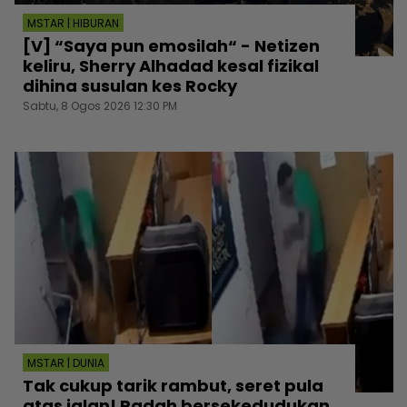
MSTAR | HIBURAN
[V] “Saya pun emosilah“ - Netizen
keliru, Sherry Alhadad kesal fizikal
dihina susulan kes Rocky
Sabtu, 8 Ogos 2026 12:30 PM
MSTAR | DUNIA
Tak cukup tarik rambut, seret pula
atas jalan! Padah bersekedudukan,