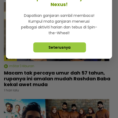
Nexus!
Dapatkan ganjaran sambil membaca!
Kumpul mata ganjaran menerusi
pelbagai aktiviti harian dan tebus di Spin-
the-Wheel!
Seterusnya
4:18
mStar | Hiburan
Macam tak percaya umur dah 57 tahun,
rupanya ini amalan mudah Rashdan Baba
kekal awet muda
1 hari lalu