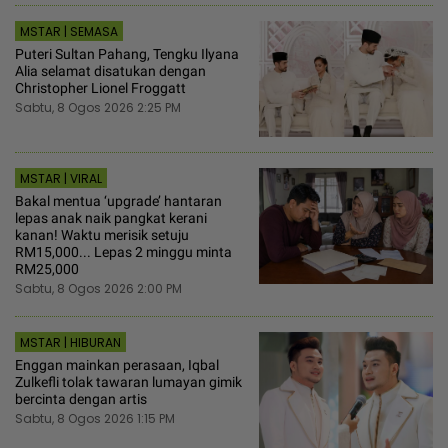
MSTAR | SEMASA
Puteri Sultan Pahang, Tengku Ilyana
Alia selamat disatukan dengan
Christopher Lionel Froggatt
Sabtu, 8 Ogos 2026 2:25 PM
MSTAR | VIRAL
Bakal mentua ‘upgrade’ hantaran
lepas anak naik pangkat kerani
kanan! Waktu merisik setuju
RM15,000... Lepas 2 minggu minta
RM25,000
Sabtu, 8 Ogos 2026 2:00 PM
MSTAR | HIBURAN
Enggan mainkan perasaan, Iqbal
Zulkefli tolak tawaran lumayan gimik
bercinta dengan artis
Sabtu, 8 Ogos 2026 1:15 PM