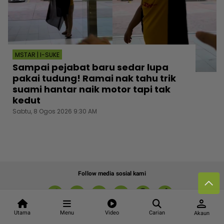
MSTAR | I-SUKE
Sampai pejabat baru sedar lupa
pakai tudung! Ramai nak tahu trik
suami hantar naik motor tapi tak
kedut
Sabtu, 8 Ogos 2026 9:30 AM
Follow media sosial kami
person
Utama
Menu
Video
Carian
Akaun
Kenali mStar
Iklan di SMG360
Hubungi Kami