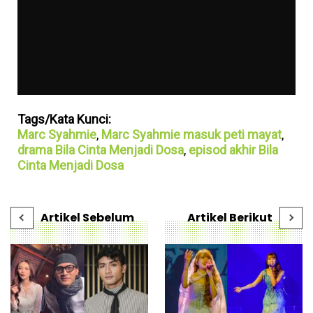
Tags/Kata Kunci:
Marc Syahmie
,
Marc Syahmie masuk peti mayat
,
drama Bila Cinta Menjadi Dosa
,
episod akhir Bila
Cinta Menjadi Dosa
Artikel Sebelum
Artikel Berikut