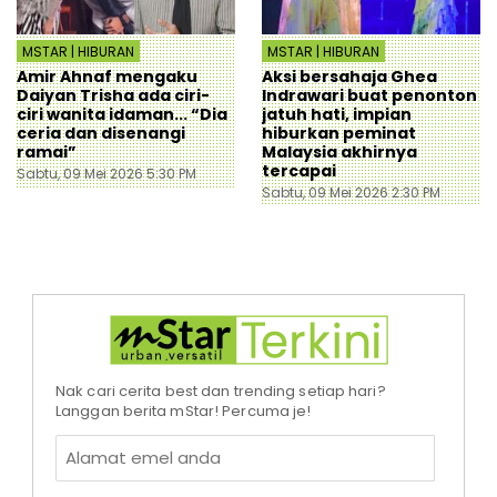
MSTAR | HIBURAN
MSTAR | HIBURAN
Amir Ahnaf mengaku
Aksi bersahaja Ghea
Daiyan Trisha ada ciri-
Indrawari buat penonton
ciri wanita idaman... “Dia
jatuh hati, impian
ceria dan disenangi
hiburkan peminat
ramai”
Malaysia akhirnya
tercapai
Sabtu, 09 Mei 2026 5:30 PM
Sabtu, 09 Mei 2026 2:30 PM
Nak cari cerita best dan trending setiap hari?
Langgan berita mStar! Percuma je!