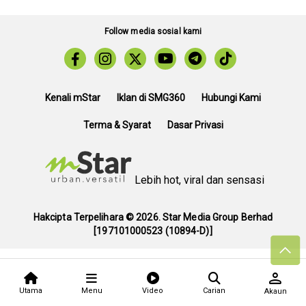
Follow media sosial kami
Kenali mStar
Iklan di SMG360
Hubungi Kami
Terma & Syarat
Dasar Privasi
Lebih hot, viral dan sensasi
Hakcipta Terpelihara ©
2026. Star Media Group Berhad
[197101000523 (10894-D)]
person
Utama
Menu
Video
Carian
Akaun