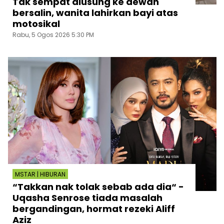
Tak sempat diusung ke dewan
bersalin, wanita lahirkan bayi atas
motosikal
Rabu, 5 Ogos 2026 5:30 PM
MSTAR | HIBURAN
“Takkan nak tolak sebab ada dia“ -
Uqasha Senrose tiada masalah
bergandingan, hormat rezeki Aliff
Aziz