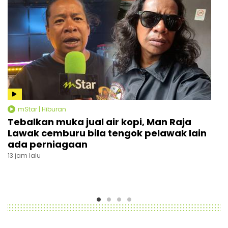
mStar | Hiburan
k
Tebalkan muka jual air kopi, Man Raja
I
Lawak cemburu bila tengok pelawak lain
k
ada perniagaan
k
13 jam lalu
1 