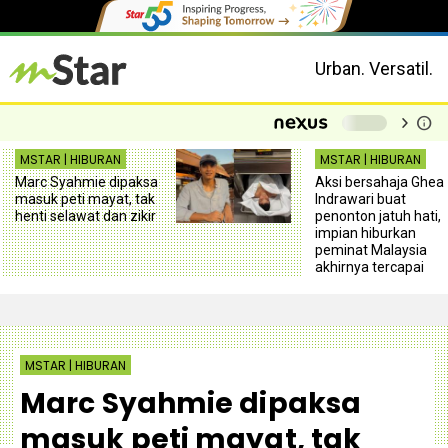
Urban. Versatil.
chevron_right
info
-
MSTAR | HIBURAN
MSTAR | HIBURAN
Marc Syahmie dipaksa
Aksi bersahaja Ghea
masuk peti mayat, tak
Indrawari buat
henti selawat dan zikir
penonton jatuh hati,
impian hiburkan
peminat Malaysia
akhirnya tercapai
MSTAR | HIBURAN
Marc Syahmie dipaksa
masuk peti mayat, tak