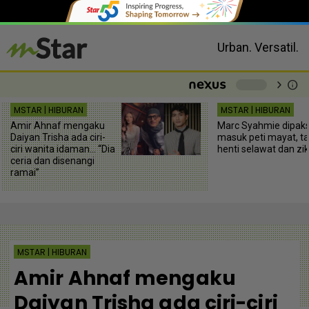
Urban. Versatil.
chevron_right
info
-
MSTAR | HIBURAN
MSTAR | HIBURAN
Amir Ahnaf mengaku
Marc Syahmie dipak
Daiyan Trisha ada ciri-
masuk peti mayat, t
ciri wanita idaman... “Dia
henti selawat dan zik
ceria dan disenangi
ramai”
MSTAR | HIBURAN
Amir Ahnaf mengaku
Daiyan Trisha ada ciri-ciri