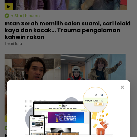
mStar | Hiburan
Intan Serah memilih calon suami, cari lelaki
kaya dan kacak... Trauma pengalaman
kahwin rakan
1 hari lalu
×
3:02
mStar | Hiburan
Nadzmi Adhwa bagi bantuan bukan untuk