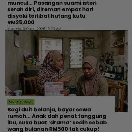
muncul... Pasangan suami isteri
serah diri, direman empat hari
disyaki terlibat hutang kutu
RM25,000
Khamis, 6 Ogos 2026 10:30 AM
MSTAR | VIRAL
Bagi duit belanja, bayar sewa
rumah... Anak dah penat tanggung
ibu, suka buat ‘drama‘ sedih sebab
wang bulanan RM500 tak cukup!