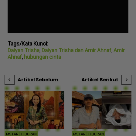
Tags/Kata Kunci:
Daiyan Trisha
,
Daiyan Trisha dan Amir Ahnaf
,
Amir
Ahnaf
,
hubungan cinta
Artikel Sebelum
Artikel Berikut
MSTAR | HIBURAN
MSTAR | HIBURAN