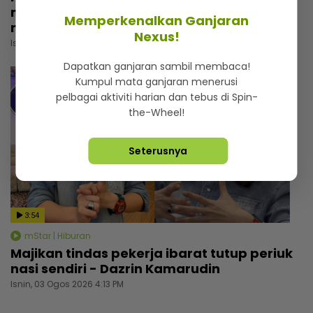
menunjuk, niat cari pahala... Kongsi di
Memperkenalkan Ganjaran
media sosial elak fitnah
Nexus!
Isnin, 03 Ogos 2026 5:30 PM
Dapatkan ganjaran sambil membaca!
Kumpul mata ganjaran menerusi
pelbagai aktiviti harian dan tebus di Spin-
the-Wheel!
Seterusnya
3:54
mStar | Hiburan
Majikan tindas pekerja ibarat tutup periuk
nasi sendiri - Dazrin Kamarudin
Isnin, 03 Ogos 2026 4:13 PM