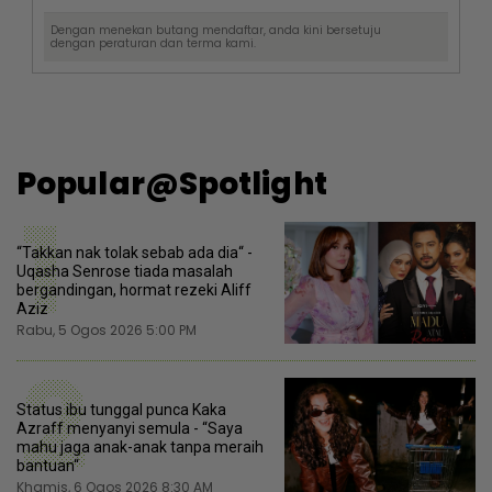
Dengan menekan butang mendaftar, anda kini bersetuju
dengan
peraturan dan terma
kami.
Popular@Spotlight
1
“Takkan nak tolak sebab ada dia“ -
Uqasha Senrose tiada masalah
bergandingan, hormat rezeki Aliff
Aziz
Rabu, 5 Ogos 2026 5:00 PM
2
Status ibu tunggal punca Kaka
Azraff menyanyi semula - “Saya
mahu jaga anak-anak tanpa meraih
bantuan“
Khamis, 6 Ogos 2026 8:30 AM