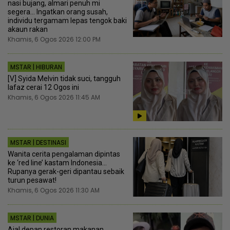
nasi bujang, almari penuh mi
segera... Ingatkan orang susah,
individu tergamam lepas tengok baki
akaun rakan
Khamis, 6 Ogos 2026 12:00 PM
MSTAR | HIBURAN
[V] Syida Melvin tidak suci, tangguh
lafaz cerai 12 Ogos ini
Khamis, 6 Ogos 2026 11:45 AM
MSTAR | DESTINASI
Wanita cerita pengalaman dipintas
ke ‘red line’ kastam Indonesia...
Rupanya gerak-geri dipantau sebaik
turun pesawat!
Khamis, 6 Ogos 2026 11:30 AM
MSTAR | DUNIA
Ajal depan restoran makanan