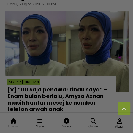
Rabu, 5 Ogos 2026 2:00 PM
MSTAR | HIBURAN
[V] “Itu saja penawar rindu saya“ -
Enam bulan berlalu, Amyza Aznan
masih hantar mesej ke nombor
telefon arwah anak
Rabu, 5 Ogos 2026 1:30 PM
person
Utama
Menu
Video
Carian
Akaun