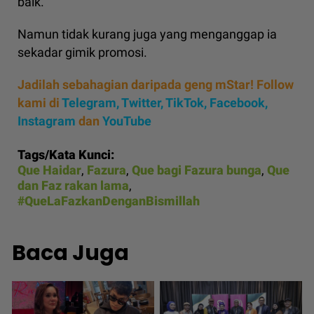
baik.
Namun tidak kurang juga yang menganggap ia
sekadar gimik promosi.
Jadilah sebahagian daripada geng mStar! Follow
kami di
Telegram,
Twitter,
TikTok,
Facebook,
Instagram
dan
YouTube
Tags/Kata Kunci:
Que Haidar
,
Fazura
,
Que bagi Fazura bunga
,
Que
dan Faz rakan lama
,
#QueLaFazkanDenganBismillah
Baca Juga