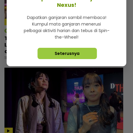
Nexus!
Dapatkan ganjaran sambil membaca!
Kumpul mata ganjaran menerusi
pelbagai aktiviti harian dan tebus di Spin-
mStar | Hiburan
the-Wheel!
Tebalkan muka jual air kopi, Man Raja
Lawak cemburu bila tengok pelawak lain
ada perniagaan
Seterusnya
11 jam lalu