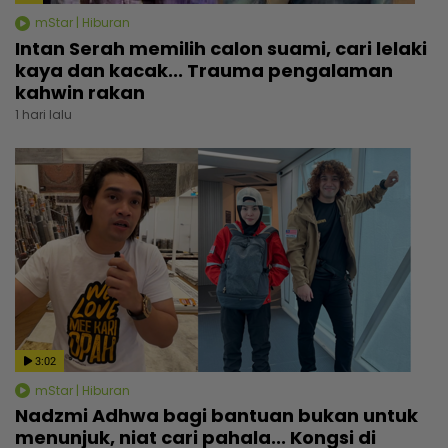
mStar | Hiburan
Intan Serah memilih calon suami, cari lelaki
kaya dan kacak... Trauma pengalaman
kahwin rakan
1 hari lalu
3:02
mStar | Hiburan
Nadzmi Adhwa bagi bantuan bukan untuk
menunjuk, niat cari pahala... Kongsi di