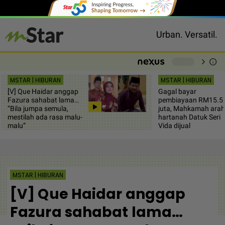
Urban. Versatil.
chevron_right
info
-
MSTAR | HIBURAN
MSTAR | HIBURAN
[V] Que Haidar anggap
Gagal bayar
Fazura sahabat lama…
pembiayaan RM15.5
“Bila jumpa semula,
juta, Mahkamah arah
mestilah ada rasa malu-
hartanah Datuk Seri
malu”
Vida dijual
MSTAR | HIBURAN
[V] Que Haidar anggap
Fazura sahabat lama…