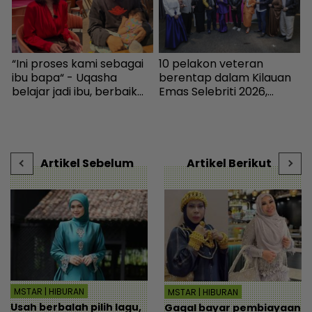
b
“Ini proses kami sebagai
10 pelakon veteran
K
ibu bapa“ - Uqasha
berentap dalam Kilauan
d
belajar jadi ibu, berbaik
Emas Selebriti 2026,
j
dengan Kamal demi anak
sumbangan mingguan
H
 |
- Hiburan | mStar
untuk artis memerlukan -
Hiburan | mStar
Artikel Sebelum
Artikel Berikut
MSTAR | HIBURAN
MSTAR | HIBURAN
Usah berbalah pilih lagu,
Gagal bayar pembiayaan