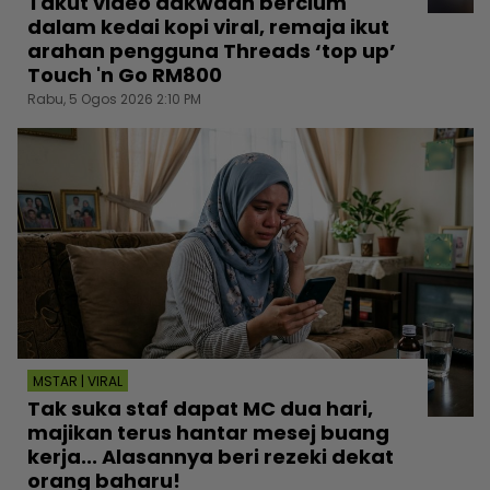
Takut video dakwaan bercium
dalam kedai kopi viral, remaja ikut
arahan pengguna Threads ‘top up’
Touch 'n Go RM800
Rabu, 5 Ogos 2026 2:10 PM
MSTAR | VIRAL
Tak suka staf dapat MC dua hari,
majikan terus hantar mesej buang
kerja... Alasannya beri rezeki dekat
orang baharu!