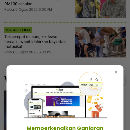
RM100 sebulan
Rabu, 5 Ogos 2026 6:00 PM
MSTAR | DUNIA
Tak sempat diusung ke dewan
bersalin, wanita lahirkan bayi atas
motosikal
Rabu, 5 Ogos 2026 5:30 PM
×
Video
Menarik@video
Memperkenalkan Ganjaran