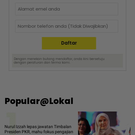
Dengan menekan butang mendaftar, anda kini bersetuju
dengan
peraturan dan terma
kami.
Popular@Lokal
1
Nurul Izzah lepas jawatan Timbalan
Presiden PKR, mahu fokus pengajian