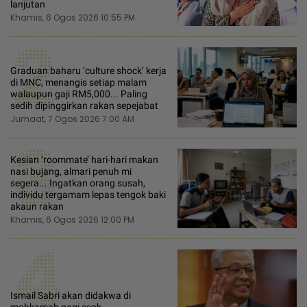
lanjutan
Khamis, 6 Ogos 2026 10:55 PM
2
Graduan baharu ‘culture shock’ kerja
di MNC, menangis setiap malam
walaupun gaji RM5,000... Paling
sedih dipinggirkan rakan sepejabat
Jumaat, 7 Ogos 2026 7:00 AM
3
Kesian ‘roommate’ hari-hari makan
nasi bujang, almari penuh mi
segera... Ingatkan orang susah,
individu tergamam lepas tengok baki
akaun rakan
Khamis, 6 Ogos 2026 12:00 PM
4
Ismail Sabri akan didakwa di
mahkamah pagi esok