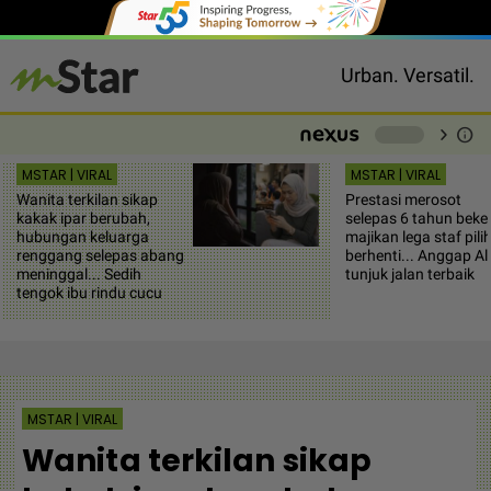
Urban. Versatil.
chevron_right
info
-
MSTAR | VIRAL
MSTAR | VIRAL
Wanita terkilan sikap
Prestasi merosot
kakak ipar berubah,
selepas 6 tahun beker
hubungan keluarga
majikan lega staf pili
renggang selepas abang
berhenti... Anggap Al
meninggal... Sedih
tunjuk jalan terbaik
tengok ibu rindu cucu
MSTAR | VIRAL
Wanita terkilan sikap