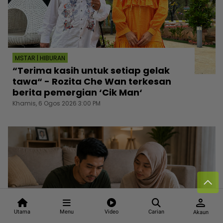
MSTAR | HIBURAN
“Terima kasih untuk setiap gelak
tawa“ - Rozita Che Wan terkesan
berita pemergian ‘Cik Man‘
Khamis, 6 Ogos 2026 3:00 PM
person
Utama
Menu
Video
Carian
Akaun