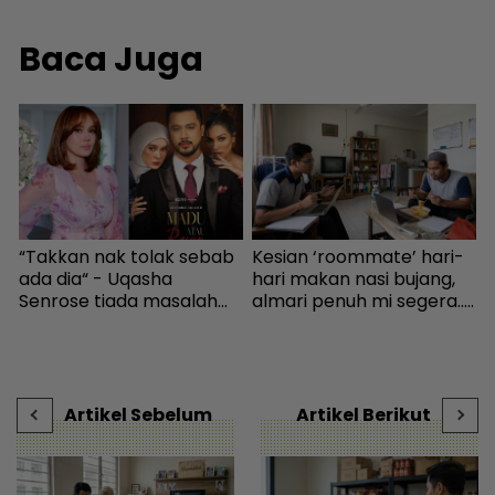
Baca Juga
“Takkan nak tolak sebab
Kesian ‘roommate’ hari-
W
ada dia“ - Uqasha
hari makan nasi bujang,
p
m
Senrose tiada masalah
almari penuh mi segera...
‘
bergandingan, hormat
Ingatkan orang susah,
I
rezeki Aliff Aziz - Hiburan |
individu tergamam lepas
g
r
mStar
tengok baki akaun rakan
s
- Viral | mStar
D
Artikel Sebelum
Artikel Berikut