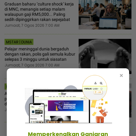
Graduan baharu ‘culture shock’ kerja
di MNC, menangis setiap malam
walaupun gaji RM5,000... Paling
sedih dipinggirkan rakan sepejabat
Jumaat, 7 Ogos 2026 7:00 AM
MSTAR | DUNIA
Pelajar meninggal dunia bergaduh
dengan rakan, polis gali semula kubur
selepas 3 minggu untuk siasatan
Jumaat, 7 Ogos 2026 7:00 AM
×
MSTAR | BINTANG GLOBAL
Atta Halilintar tegur netizen, jangan
pandang rendah orang rakam video
dalam pesawat
Jumaat, 7 Ogos 2026 6:30 AM
Memperkenalkan Ganjaran