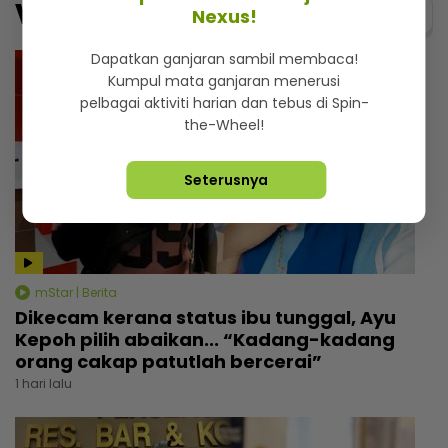
Video
Menarik@video
Nexus!
Dapatkan ganjaran sambil membaca!
Kumpul mata ganjaran menerusi
pelbagai aktiviti harian dan tebus di Spin-
the-Wheel!
Seterusnya
mStar | Berita
Dikecam kerana status ibu tunggal, Ayu
Kepoh pilih abaikan... “Kadang-kadang
orang cakap patutlah bercerai”
1 hari lalu