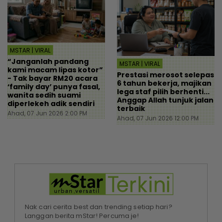
MSTAR | VIRAL
“Janganlah pandang
MSTAR | VIRAL
kami macam lipas kotor”
Prestasi merosot selepas
- Tak bayar RM20 acara
6 tahun bekerja, majikan
‘family day’ punya fasal,
lega staf pilih berhenti...
wanita sedih suami
Anggap Allah tunjuk jalan
diperlekeh adik sendiri
terbaik
Ahad, 07 Jun 2026 2:00 PM
Ahad, 07 Jun 2026 12:00 PM
Nak cari cerita best dan trending setiap hari?
Langgan berita mStar! Percuma je!