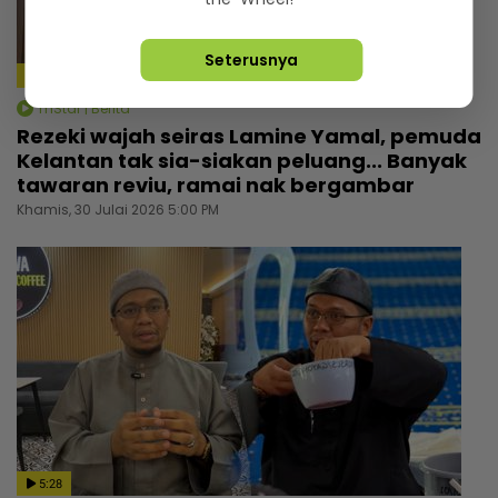
Seterusnya
4:59
mStar | Berita
Rezeki wajah seiras Lamine Yamal, pemuda
Kelantan tak sia-siakan peluang... Banyak
tawaran reviu, ramai nak bergambar
Khamis, 30 Julai 2026 5:00 PM
5:28