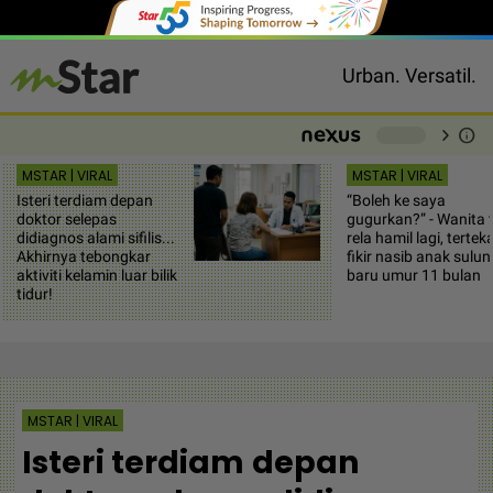
Urban. Versatil.
chevron_right
info
-
MSTAR | VIRAL
MSTAR | VIRAL
Isteri terdiam depan
“Boleh ke saya
doktor selepas
gugurkan?” - Wanita 
didiagnos alami sifilis...
rela hamil lagi, tertek
Akhirnya tebongkar
fikir nasib anak sulun
aktiviti kelamin luar bilik
baru umur 11 bulan
tidur!
MSTAR | VIRAL
Isteri terdiam depan