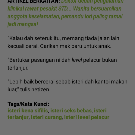
ARTIKEL BERKAITAN:
Doktor dedah pengalaman
klinikal rawat pesakit STD... Wanita bersuamikan
anggota keselamatan, pemandu lori paling ramai
jadi mangsa!
"Kalau dah seteruk itu, memang tiada jalan lain
kecuali cerai. Carikan mak baru untuk anak.
"Bertukar pasangan ni dah
level
pelacur bukan
terlanjur.
"Lebih baik bercerai sebab isteri dah kantoi makan
luar," tulis netizen.
Tags/Kata Kunci:
isteri kena sifilis
,
isteri seks bebas
,
isteri
terlanjur
,
isteri curang
,
isteri level pelacur