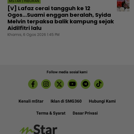
MSTAR | HIBURAN
[V] Lafaz cerai tangguh ke 12
Ogos...Suami enggan beralah, Syida
Melvin terpaksa balik kampung sejak
Aidilfitri lalu
Khamis, 6 Ogos 2026 1:45 PM
Follow media sosial kami
Kenali mStar
Iklan di SMG360
Hubungi Kami
Terma & Syarat
Dasar Privasi