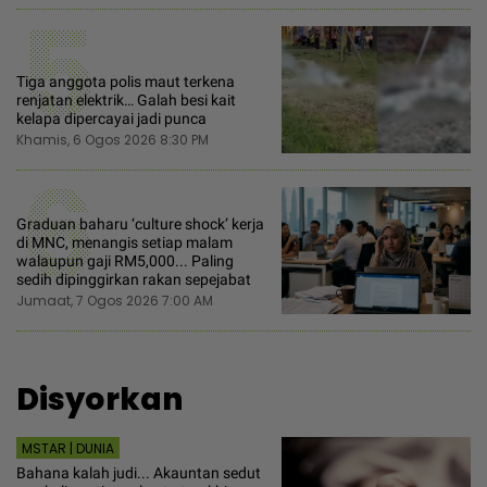
5
Tiga anggota polis maut terkena
renjatan elektrik… Galah besi kait
kelapa dipercayai jadi punca
Khamis, 6 Ogos 2026 8:30 PM
6
Graduan baharu ‘culture shock’ kerja
di MNC, menangis setiap malam
walaupun gaji RM5,000... Paling
sedih dipinggirkan rakan sepejabat
Jumaat, 7 Ogos 2026 7:00 AM
Disyorkan
MSTAR | DUNIA
Bahana kalah judi... Akauntan sedut