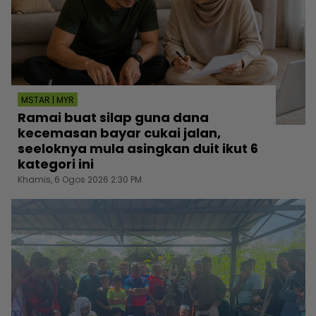
MSTAR | MYR
Ramai buat silap guna dana
kecemasan bayar cukai jalan,
seeloknya mula asingkan duit ikut 6
kategori ini
Khamis, 6 Ogos 2026 2:30 PM