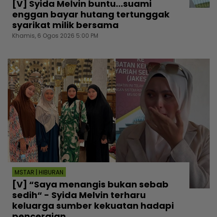
[V] Syida Melvin buntu...suami
enggan bayar hutang tertunggak
syarikat milik bersama
Khamis, 6 Ogos 2026 5:00 PM
MSTAR | HIBURAN
[V] “Saya menangis bukan sebab
sedih“ - Syida Melvin terharu
keluarga sumber kekuatan hadapi
penceraian