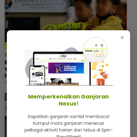
×
11:32
mStar | Berita
Bukan sekadar tempat berlindung,
Yayasan Chow Kit simpan kisah menyayat
hati
Jumaat, 31 Julai 2026 6:00 PM
Memperkenalkan Ganjaran
Nexus!
Dapatkan ganjaran sambil membaca!
Kumpul mata ganjaran menerusi
pelbagai aktiviti harian dan tebus di Spin-
the-Wheel!