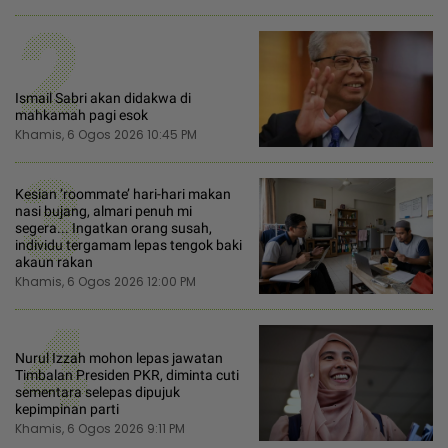
2
Ismail Sabri akan didakwa di
mahkamah pagi esok
Khamis, 6 Ogos 2026 10:45 PM
3
Kesian ‘roommate’ hari-hari makan
nasi bujang, almari penuh mi
segera... Ingatkan orang susah,
individu tergamam lepas tengok baki
akaun rakan
Khamis, 6 Ogos 2026 12:00 PM
4
Nurul Izzah mohon lepas jawatan
Timbalan Presiden PKR, diminta cuti
sementara selepas dipujuk
kepimpinan parti
Khamis, 6 Ogos 2026 9:11 PM