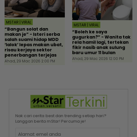
MSTAR | VIRAL
MSTAR | VIRAL
“Bangun solat dan
“Boleh ke saya
makan je” - Isteri serba
gugurkan?” - Wanita tak
salah suami hidap MDD
rela hamil lagi, tertekan
‘lalok’ lepas makan ubat,
fikir nasib anak sulung
risau kerjaya sektor
baru umur 11 bulan
penerbangan terjejas
Ahad, 29 Mac 2026 12:00 PM
Ahad, 29 Mac 2026 2:00 PM
Nak cari cerita best dan trending setiap hari?
Langgan berita mStar! Percuma je!