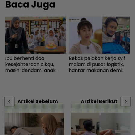
Baca Juga
Ibu berhenti doa
Bekas pelakon kerja syif
kesejahteraan cikgu,
malam di pusat logistik,
.
masih ‘dendam’ anak
hantar makanan demi
s
kena marah bawa kek ke
kelangsungan hidup -
t
s
sekolah - “Kenapa izin
Bintang Global | mStar
H
n
kalau menyusahkan?” -
Viral | mStar
Artikel Sebelum
Artikel Berikut