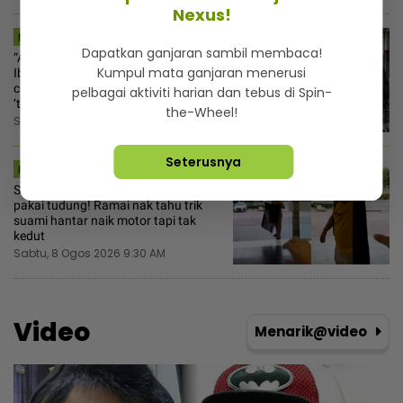
Nexus!
MSTAR | VIRAL
Dapatkan ganjaran sambil membaca!
“Akak belanja air, boleh la sayang” -
Kumpul mata ganjaran menerusi
Ibu tunggal hantar foto tayang dada,
cubaan goda mekanik minta diskaun
pelbagai aktiviti harian dan tebus di Spin-
‘timing belt’
the-Wheel!
Sabtu, 8 Ogos 2026 10:00 AM
Seterusnya
MSTAR | I-SUKE
Sampai pejabat baru sedar lupa
pakai tudung! Ramai nak tahu trik
suami hantar naik motor tapi tak
kedut
Sabtu, 8 Ogos 2026 9:30 AM
Video
Menarik@video