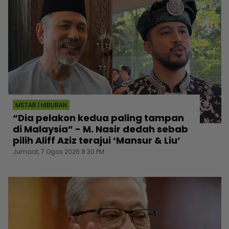
MSTAR | HIBURAN
“Dia pelakon kedua paling tampan
di Malaysia” - M. Nasir dedah sebab
pilih Aliff Aziz terajui ‘Mansur & Liu’
Jumaat, 7 Ogos 2026 8:30 PM