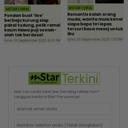
MSTAR | VIRAL
MSTAR | VIRAL
Romantis kalah orang
Pondan buat ‘live’
muda, wanita mula kenal
berbaju kurung siap
siapa bapa tiri lepas
pakai tudung, pelik ramai
tercuri baca mesej untuk
kaum Hawa puji seolah-
ibu
olah tak berdosa!
Isnin, 01 September 2025 1:00 PM
Isnin, 01 September 2025 8:00 PM
Nak cari cerita best dan trending setiap hari?
Langgan berita mStar! Percuma je!