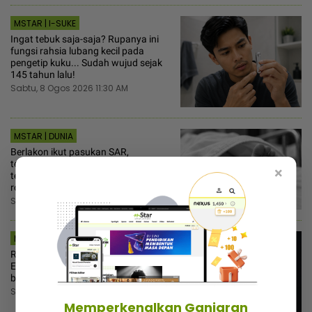
MSTAR | I-SUKE
Ingat tebuk saja-saja? Rupanya ini
fungsi rahsia lubang kecil pada
pengetip kuku... Sudah wujud sejak
145 tahun lalu!
Sabtu, 8 Ogos 2026 11:30 AM
MSTAR | DUNIA
Berlakon ikut pasukan SAR,
tembelang pemuda akhirnya
×
terbongkar... Anjing ‘hidu’ jenayah keji
rogol dan bunuh budak 8 tahun!
Sabtu, 8 Ogos 2026 11:00 AM
MSTAR | HIBURAN
Rasa sakit lakon babak aksi bantu
Evertts Gomez jiwai watak, tahu
batas elak kesan hari tua
Sabtu, 8 Ogos 2026 10:30 AM
Memperkenalkan Ganjaran