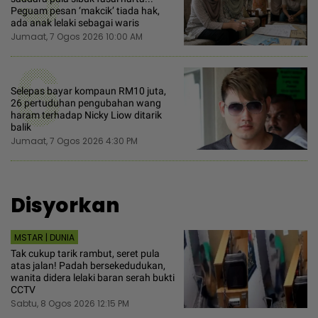
Peguam pesan ‘makcik’ tiada hak,
ada anak lelaki sebagai waris
Jumaat, 7 Ogos 2026 10:00 AM
6
Selepas bayar kompaun RM10 juta,
26 pertuduhan pengubahan wang
haram terhadap Nicky Liow ditarik
balik
Jumaat, 7 Ogos 2026 4:30 PM
Disyorkan
MSTAR | DUNIA
Tak cukup tarik rambut, seret pula
atas jalan! Padah bersekedudukan,
wanita didera lelaki baran serah bukti
CCTV
Sabtu, 8 Ogos 2026 12:15 PM