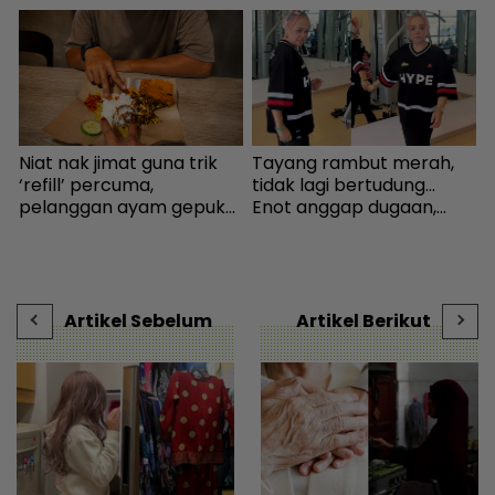
Niat nak jimat guna trik
Tayang rambut merah,
W
n
‘refill’ percuma,
tidak lagi bertudung...
p
pelanggan ayam gepuk
Enot anggap dugaan,
‘
insaf lepas tahu polisi
minta netizen doa baik-
I
kedai - “Saya kongsikan
baik - Hiburan | mStar
g
benda haram” - I-suke |
s
mStar
D
Artikel Sebelum
Artikel Berikut