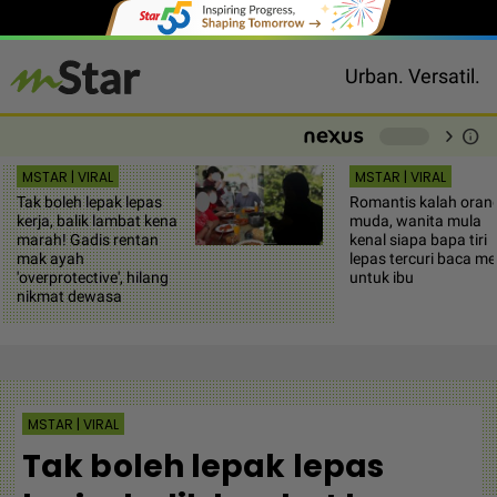
Urban. Versatil.
chevron_right
info
-
MSTAR | VIRAL
MSTAR | VIRAL
Tak boleh lepak lepas
Romantis kalah oran
kerja, balik lambat kena
muda, wanita mula
marah! Gadis rentan
kenal siapa bapa tiri
mak ayah
lepas tercuri baca me
'overprotective', hilang
untuk ibu
nikmat dewasa
MSTAR | VIRAL
Tak boleh lepak lepas