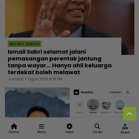
MSTAR | SEMASA
Ismail Sabri selamat jalani
pemasangan perentak jantung
tanpa wayar... Hanya ahli keluarga
terdekat boleh melawat
Jumaat, 7 Ogos 2026 8:15 PM
person
Utama
Menu
Video
Carian
Akaun