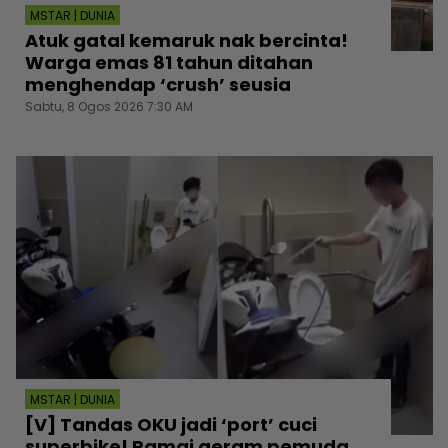
MSTAR | DUNIA
Atuk gatal kemaruk nak bercinta!
Warga emas 81 tahun ditahan
menghendap ‘crush’ seusia
Sabtu, 8 Ogos 2026 7:30 AM
MSTAR | DUNIA
[V] Tandas OKU jadi ‘port’ cuci
superbike! Ramai geram pemuda