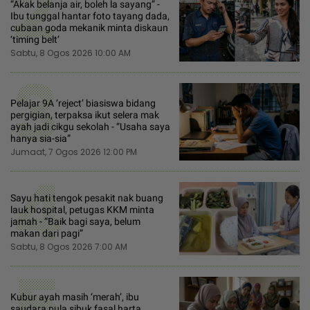
2
“Akak belanja air, boleh la sayang” -
Ibu tunggal hantar foto tayang dada,
cubaan goda mekanik minta diskaun
‘timing belt’
Sabtu, 8 Ogos 2026 10:00 AM
3
Pelajar 9A ‘reject’ biasiswa bidang
pergigian, terpaksa ikut selera mak
ayah jadi cikgu sekolah - “Usaha saya
hanya sia-sia”
Jumaat, 7 Ogos 2026 12:00 PM
4
Sayu hati tengok pesakit nak buang
lauk hospital, petugas KKM minta
jamah - “Baik bagi saya, belum
makan dari pagi”
Sabtu, 8 Ogos 2026 7:00 AM
5
Kubur ayah masih ‘merah’, ibu
saudara pula sibuk fasal harta...