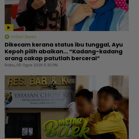
mStar | Berita
Dikecam kerana status ibu tunggal, Ayu
Kepoh pilih abaikan... “Kadang-kadang
orang cakap patutlah bercerai”
Rabu, 05 Ogos 2026 5:30 PM